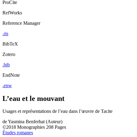
ProCite
RefWorks
Reference Manager
.ris
BibTeX
Zotero
.bib
EndNote
.enw
L’eau et le mouvant
Usages et représentations de l’eau dans l’œuvre de Tacite
de
Yasmina Benferhat (Auteur)
©2018
Monographies
208 Pages
Études romanes