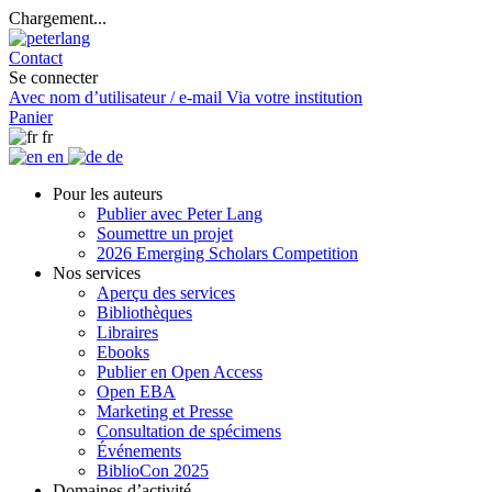
Chargement...
Contact
Se connecter
Avec nom d’utilisateur / e-mail
Via votre institution
Panier
fr
en
de
Pour les auteurs
Publier avec Peter Lang
Soumettre un projet
2026 Emerging Scholars Competition
Nos services
Aperçu des services
Bibliothèques
Libraires
Ebooks
Publier en Open Access
Open EBA
Marketing et Presse
Consultation de spécimens
Événements
BiblioCon 2025
Domaines d’activité