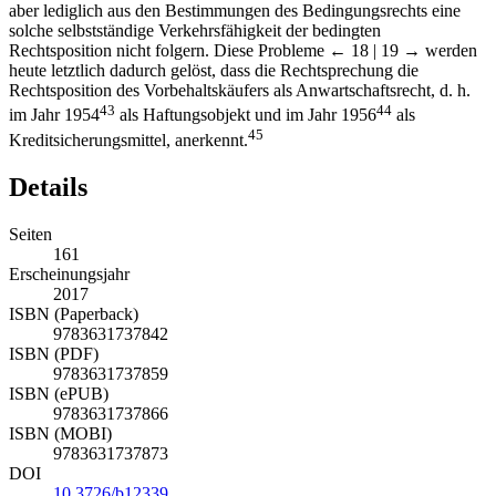
bezahlten Wertanteils an der Vorbehaltssache notwendig. Man kann
aber lediglich aus den Bestimmungen des Bedingungsrechts eine
solche selbstständige Verkehrsfähigkeit der bedingten
Rechtsposition nicht folgern. Diese Probleme
← 18 | 19 →
werden
heute letztlich dadurch gelöst, dass die Rechtsprechung die
Rechtsposition des Vorbehaltskäufers als Anwartschaftsrecht, d. h.
43
44
im Jahr 1954
als Haftungsobjekt und im Jahr 1956
als
45
Kreditsicherungsmittel, anerkennt.
Details
Seiten
161
Erscheinungsjahr
2017
ISBN (Paperback)
9783631737842
ISBN (PDF)
9783631737859
ISBN (ePUB)
9783631737866
ISBN (MOBI)
9783631737873
DOI