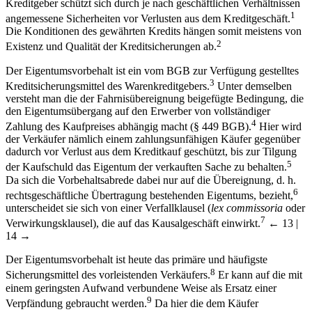
der Kreditnehmer den Preis für die Kapitalnutzung zahlen, der
Kreditgeber schützt sich durch je nach geschäftlichen Verhältnissen
1
angemessene Sicherheiten vor Verlusten aus dem Kreditgeschäft.
Die Konditionen des gewährten Kredits hängen somit meistens von
2
Existenz und Qualität der Kreditsicherungen ab.
Der Eigentumsvorbehalt ist ein vom BGB zur Verfügung gestelltes
3
Kreditsicherungsmittel des Warenkreditgebers.
Unter demselben
versteht man die der Fahrnisübereignung beigefügte Bedingung, die
den Eigentumsübergang auf den Erwerber von vollständiger
4
Zahlung des Kaufpreises abhängig macht (§ 449 BGB).
Hier wird
der Verkäufer nämlich einem zahlungsunfähigen Käufer gegenüber
dadurch vor Verlust aus dem Kreditkauf geschützt, bis zur Tilgung
5
der Kaufschuld das Eigentum der verkauften Sache zu behalten.
Da sich die Vorbehaltsabrede dabei nur auf die Übereignung, d. h.
6
rechtsgeschäftliche Übertragung bestehenden Eigentums, bezieht,
unterscheidet sie sich von einer Verfallklausel (
lex commissoria
oder
7
Verwirkungsklausel), die auf das Kausalgeschäft einwirkt.
← 13 |
14 →
Der Eigentumsvorbehalt ist heute das primäre und häufigste
8
Sicherungsmittel des vorleistenden Verkäufers.
Er kann auf die mit
einem geringsten Aufwand verbundene Weise als Ersatz einer