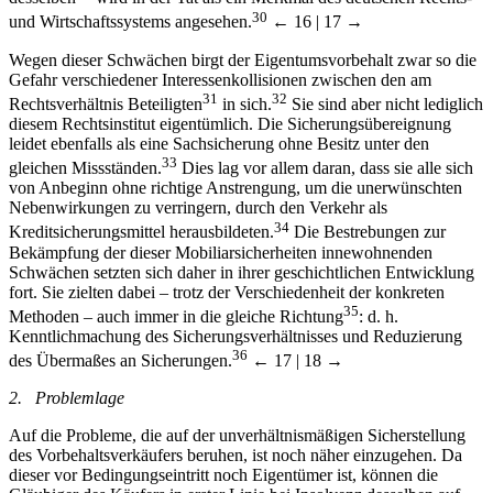
29
desselben
wird in der Tat als ein Merkmal des deutschen Rechts-
30
und Wirtschaftssystems angesehen.
← 16 | 17 →
Wegen dieser Schwächen birgt der Eigentumsvorbehalt zwar so die
Gefahr verschiedener Interessenkollisionen zwischen den am
31
32
Rechtsverhältnis Beteiligten
in sich.
Sie sind aber nicht lediglich
diesem Rechtsinstitut eigentümlich. Die Sicherungsübereignung
leidet ebenfalls als eine Sachsicherung ohne Besitz unter den
33
gleichen Missständen.
Dies lag vor allem daran, dass sie alle sich
von Anbeginn ohne richtige Anstrengung, um die unerwünschten
Nebenwirkungen zu verringern, durch den Verkehr als
34
Kreditsicherungsmittel herausbildeten.
Die Bestrebungen zur
Bekämpfung der dieser Mobiliarsicherheiten innewohnenden
Schwächen setzten sich daher in ihrer geschichtlichen Entwicklung
fort. Sie zielten dabei – trotz der Verschiedenheit der konkreten
35
Methoden – auch immer in die gleiche Richtung
: d. h.
Kenntlichmachung des Sicherungsverhältnisses und Reduzierung
36
des Übermaßes an Sicherungen.
← 17 | 18 →
2. Problemlage
Auf die Probleme, die auf der unverhältnismäßigen Sicherstellung
des Vorbehaltsverkäufers beruhen, ist noch näher einzugehen. Da