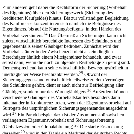
23
Beurteilung der Kreditwürdigkeit oder -basis desselben führen.
Zum anderen geht dabei die Rechtsform der Sicherung (Vorbehalt
des Eigentums) über den Sicherungszweck (Sicherung des
kreditierten Kaufgeldes) hinaus. Bis zur vollständigen Begleichung
des Kaufpreises konzentrieren sich nämlich die Befugnisse des
Eigentümers, bis auf die Nutzungsbefugnis, in den Händen des
24
Vorbehaltsverkäufers.
Das Übermaß an Sicherungen kann nicht
zuletzt wirtschaftlich berechtigte Interessen des Schuldners und
gegebenenfalls seiner Gläubiger bedrohen. Zunächst wird der
Vorbehaltskäufer in der Zwischenzeit nicht als ein dinglich
Berechtigter ähnlich einem Miteigentümer behandelt, und zwar
selbst dann, wenn die noch zu tilgenden Restbeträge zu gering sind.
Dementsprechend kann seine wirtschaftliche Bewegungsfreiheit in
25
unerträglicher Weise beschränkt werden.
Obwohl der
Sicherungsgegenstand wirtschaftlich teilweise zu dem Vermögen
des Schuldners gehört, dient er auch nicht zur Befriedigung aller
26
Gläubiger, sondern nur des Warengläubigers.
Außerdem können
verschiedene Gläubiger des Vorbehaltskäufers besonders dann
miteinander in Konkurrenz treten, wenn der Eigentumsvorbehalt auf
Surrogate des ursprünglichen Sicherungsgegenstandes ausgedehnt
27
wird.
Ein Paradebeispiel dazu ist der Zusammenstoß zwischen
verlängertem Eigentumsvorbehalt und Sicherungsabtretung
28
(Globalzession oder Globalabtretung).
Die starke Erstreckung