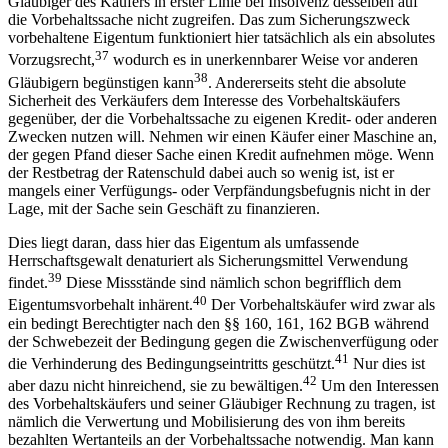
dieser vor Bedingungseintritt noch Eigentümer ist, können die
Gläubiger des Käufers in erster Linie bei Insolvenz desselben auf
die Vorbehaltssache nicht zugreifen. Das zum Sicherungszweck
vorbehaltene Eigentum funktioniert hier tatsächlich als ein absolutes
37
Vorzugsrecht,
wodurch es in unerkennbarer Weise vor anderen
38
Gläubigern begünstigen kann
. Andererseits steht die absolute
Sicherheit des Verkäufers dem Interesse des Vorbehaltskäufers
gegenüber, der die Vorbehaltssache zu eigenen Kredit- oder anderen
Zwecken nutzen will. Nehmen wir einen Käufer einer Maschine an,
der gegen Pfand dieser Sache einen Kredit aufnehmen möge. Wenn
der Restbetrag der Ratenschuld dabei auch so wenig ist, ist er
mangels einer Verfügungs- oder Verpfändungsbefugnis nicht in der
Lage, mit der Sache sein Geschäft zu finanzieren.
Dies liegt daran, dass hier das Eigentum als umfassende
Herrschaftsgewalt denaturiert als Sicherungsmittel Verwendung
39
findet.
Diese Missstände sind nämlich schon begrifflich dem
40
Eigentumsvorbehalt inhärent.
Der Vorbehaltskäufer wird zwar als
ein bedingt Berechtigter nach den §§ 160, 161, 162 BGB während
der Schwebezeit der Bedingung gegen die Zwischenverfügung oder
41
die Verhinderung des Bedingungseintritts geschützt.
Nur dies ist
42
aber dazu nicht hinreichend, sie zu bewältigen.
Um den Interessen
des Vorbehaltskäufers und seiner Gläubiger Rechnung zu tragen, ist
nämlich die Verwertung und Mobilisierung des von ihm bereits