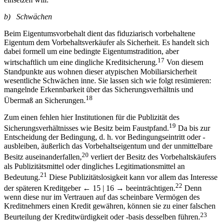
16
einsetzen will.
b) Schwächen
Beim Eigentumsvorbehalt dient das fiduziarisch vorbehaltene
Eigentum dem Vorbehaltsverkäufer als Sicherheit. Es handelt sich
dabei formell um eine bedingte Eigentumstradition, aber
17
wirtschaftlich um eine dingliche Kreditsicherung.
Von diesem
Standpunkte aus wohnen dieser atypischen Mobiliarsicherheit
wesentliche Schwächen inne. Sie lassen sich wie folgt resümieren:
mangelnde Erkennbarkeit über das Sicherungsverhältnis und
18
Übermaß an Sicherungen.
Zum einen fehlen hier Institutionen für die Publizität des
19
Sicherungsverhältnisses wie Besitz beim Faustpfand.
Da bis zur
Entscheidung der Bedingung, d. h. vor Bedingungseintritt oder -
ausbleiben, äußerlich das Vorbehaltseigentum und der unmittelbare
20
Besitz auseinanderfallen,
verliert der Besitz des Vorbehaltskäufers
als Publizitätsmittel oder dingliches Legitimationsmittel an
21
Bedeutung.
Diese Publizitätslosigkeit kann vor allem das Interesse
22
der späteren Kreditgeber
← 15 | 16 →
beeinträchtigen.
Denn
wenn diese nur im Vertrauen auf das scheinbare Vermögen des
Kreditnehmers einen Kredit gewähren, können sie zu einer falschen