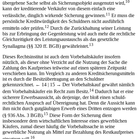
9
Verpfändung gebraucht werden.
Da hier die dem Käufer
10
übergebene Sache selbst als Sicherungsobjekt ausgenutzt wird,
kann der kreditierende Verkäufer von diesem einfach eine
11
verlässliche, dinglich wirkende Sicherung gewinnen.
Er muss die
persönliche Kreditwürdigkeit des Schuldners nicht ausführlich
12
ermitteln oder prüfen.
Durch die Zurückhaltung seiner Leistung
bis zur Erbringung der Gegenleistung wird auch mehr die rechtliche
Gleichzeitigkeit des Leistungsaustauschs als das gesetzliche
13
Synallagma (§§ 320 ff. BGB) gewährleistet.
Dieses Rechtsinstitut ist auch dem Vorbehaltskäufer insofern
nützlich, als dieser ohne Verzicht auf die Nutzung der Sache die
Zahlung des Kaufpreises teilweise auf einen späteren Zeitpunkt
verschieben kann. Im Vergleich zu anderen Kreditsicherungsmitteln
ist es durch die Besitzübertragung an den Schuldner
gekennzeichnet.
← 14 | 15 →
Der Vorbehaltskauf gewährt nämlich
14
dem Vorbehaltskäufer ein Recht zum Besitz.
Dadurch hat er eine
sicherere Erwerbsaussicht, als derjenige, der bloß einen schuld-
rechtlichen Anspruch auf Übereignung hat. Denn die Aussicht kann
ihm nicht durch gutgläubigen Erwerb eines Dritten entzogen werden
15
(§ 936 Abs. 3 BGB).
Diese Form der Sicherung dient
insbesondere dem wirtschaftlichen Interesse eines gewerblichen
Käufers, zumal dieser häufig die Vorbehaltssache in seine
gewerbliche Nutzung als Mittel zur Bezahlung des Restkaufpreises