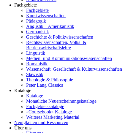
Fachgebiete
Fachgebiete
Kunstwissenschaften
Pädagogik
Anglistik – Amerikanistik
Germanistik
Geschichte & Politikwissenschaften
Rechtswissenschaften, Volks- &
Betriebswirtschaftslehre
Linguistik
Medien- und Kommunikationswissenschaften
Romanistik
Wissenschaft, Gesellschaft & Kulturwissenschaften
Slawistik
Theologie & Philosophie
Peter Lang Classics
Kataloge
Kataloge
Monatliche Neuerscheinungskataloge
Fachgebietskataloge
«Coursebook» Kataloge
Weiteres Marketing Material
Neuigkeiten und Ressourcen
Über uns