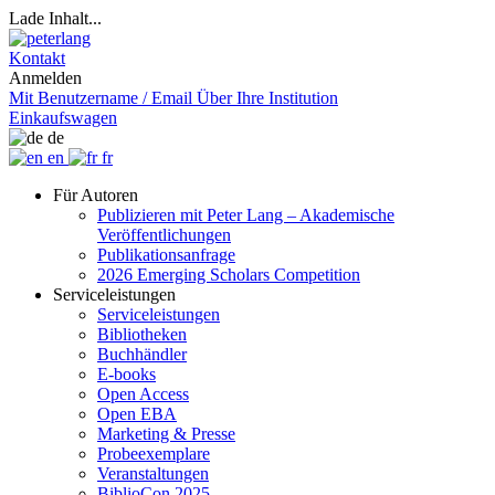
Lade Inhalt...
Kontakt
Anmelden
Mit Benutzername / Email
Über Ihre Institution
Einkaufswagen
de
en
fr
Für Autoren
Publizieren mit Peter Lang – Akademische
Veröffentlichungen
Publikationsanfrage
2026 Emerging Scholars Competition
Serviceleistungen
Serviceleistungen
Bibliotheken
Buchhändler
E-books
Open Access
Open EBA
Marketing & Presse
Probeexemplare
Veranstaltungen
BiblioCon 2025