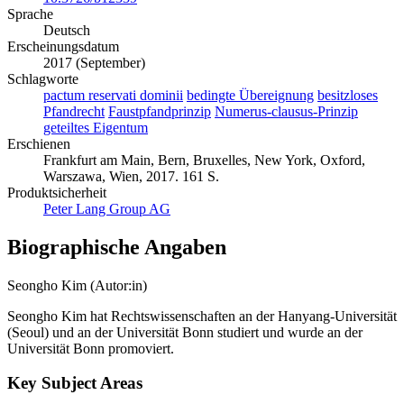
10.3726/b12339
Sprache
Deutsch
Erscheinungsdatum
2017 (September)
Schlagworte
pactum reservati dominii
bedingte Übereignung
besitzloses
Pfandrecht
Faustpfandprinzip
Numerus-clausus-Prinzip
geteiltes Eigentum
Erschienen
Frankfurt am Main, Bern, Bruxelles, New York, Oxford,
Warszawa, Wien, 2017. 161 S.
Produktsicherheit
Peter Lang Group AG
Biographische Angaben
Seongho Kim (Autor:in)
Seongho Kim hat Rechtswissenschaften an der Hanyang-Universität
(Seoul) und an der Universität Bonn studiert und wurde an der
Universität Bonn promoviert.
Key Subject Areas