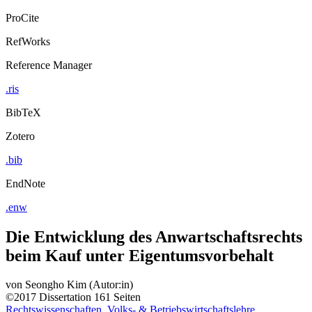
Export Citation
ProCite
RefWorks
Reference Manager
.ris
BibTeX
Zotero
.bib
EndNote
.enw
Die Entwicklung des Anwartschaftsrechts
beim Kauf unter Eigentumsvorbehalt
von
Seongho Kim (Autor:in)
©2017
Dissertation
161 Seiten