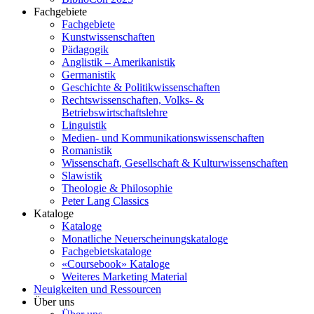
Fachgebiete
Fachgebiete
Kunstwissenschaften
Pädagogik
Anglistik – Amerikanistik
Germanistik
Geschichte & Politikwissenschaften
Rechtswissenschaften, Volks- &
Betriebswirtschaftslehre
Linguistik
Medien- und Kommunikationswissenschaften
Romanistik
Wissenschaft, Gesellschaft & Kulturwissenschaften
Slawistik
Theologie & Philosophie
Peter Lang Classics
Kataloge
Kataloge
Monatliche Neuerscheinungskataloge
Fachgebietskataloge
«Coursebook» Kataloge
Weiteres Marketing Material
Neuigkeiten und Ressourcen
Über uns