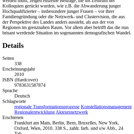
werden muss, zeigen einzelne Beiträge, die ins Zentrum der
Kolloquien gerückt wurden, wie z.B. die Abwanderung junger
Hochqualifizierter – insbesondere junger Frauen – vor ihrer
Familiengründung oder die Netzwerk- und Clustervision, die aus
der Perspektive des Landes anders aussieht, als aus der von
Regionen im grenznahen Raum. Vor allem aber betrifft das die nun
brisant werdende Situation im sogenannten demografischen Wandel.
Details
Seiten
338
Erscheinungsjahr
2010
ISBN (Hardcover)
9783631587874
Sprache
Deutsch
Schlagworte
regionale Transformationsprozesse
Konstellationsmanagement
Regionalentwicklung
Akteursnetzwerk
Erschienen
Frankfurt am Main, Berlin, Bern, Bruxelles, New York,
Oxford, Wien, 2010. 338 S., zahlr. farb. und s/w Abb., 24
Tab.