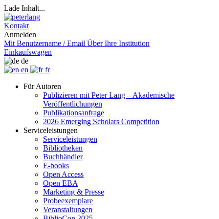
Lade Inhalt...
Kontakt
Anmelden
Mit Benutzername / Email
Über Ihre Institution
Einkaufswagen
de
en
fr
Für Autoren
Publizieren mit Peter Lang – Akademische
Veröffentlichungen
Publikationsanfrage
2026 Emerging Scholars Competition
Serviceleistungen
Serviceleistungen
Bibliotheken
Buchhändler
E-books
Open Access
Open EBA
Marketing & Presse
Probeexemplare
Veranstaltungen
BiblioCon 2025