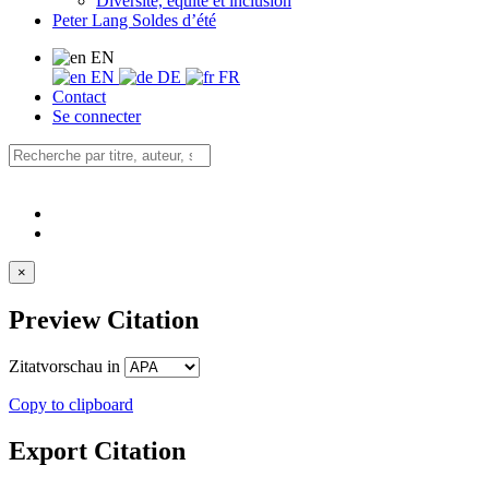
Diversité, équité et inclusion
Peter Lang Soldes d’été
EN
EN
DE
FR
Contact
Se connecter
×
Preview Citation
Zitatvorschau in
Copy to clipboard
Export Citation