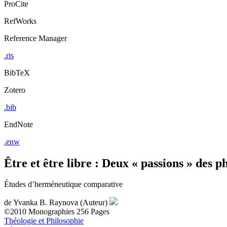
ProCite
RefWorks
Reference Manager
.ris
BibTeX
Zotero
.bib
EndNote
.enw
Être et être libre : Deux « passions » des
Études d’herméneutique comparative
de
Yvanka B. Raynova (Auteur)
©2010
Monographies
256 Pages
Théologie et Philosophie