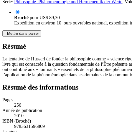
Série:
Philosophie, Phänomenologie und Hermeneutik der Werte
, Vo
Broché
pour
US$ 89,30
Expédition en environ 10 jours ouvrables national, expédition i
Mettre dans panier
Résumé
La tentative de Husserl de fonder la philosophie comme « science rigo
livre qui est consacrée à la question fondamentale de l’Être présente
ont contribué aux « tournants » essentiels de la philosophie phénoménol
l’application de la phénoménologie dans les domaines de la communicat
Résumé des informations
Pages
256
Année de publication
2010
ISBN (Broché)
9783631596869
Langue