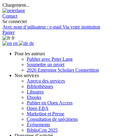
Chargement...
Contact
Se connecter
Avec nom d’utilisateur / e-mail
Via votre institution
Panier
fr
en
de
Pour les auteurs
Publier avec Peter Lang
Soumettre un projet
2026 Emerging Scholars Competition
Nos services
Aperçu des services
Bibliothèques
Libraires
Ebooks
Publier en Open Access
Open EBA
Marketing et Presse
Consultation de spécimens
Événements
BiblioCon 2025
Domaines d’activité