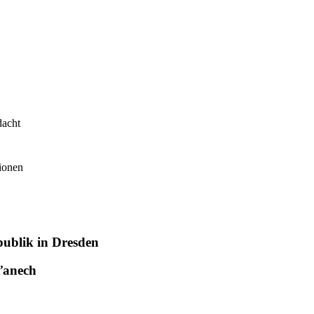
dacht
ionen
publik in Dresden
ďanech