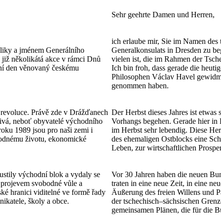
Sehr geehrte Damen und Herren,
ich erlaube mir, Sie im Namen des
bliky a jménem Generálního
Generalkonsulats in Dresden zu beg
 již několikátá akce v rámci Dnů
vielen ist, die im Rahmen der Tsch
ešní den věnovaný českému
Ich bin froh, dass gerade die heuti
Philosophen Václav Havel gewidmet i
genommen haben.
é revoluce. Právě zde v Drážďanech
Der Herbst dieses Jahres ist etwas 
živá, neboť obyvatelé východního
Vorhangs begehen. Gerade hier in D
oku 1989 jsou pro naši zemi i
im Herbst sehr lebendig. Diese Her
bodnému životu, ekonomické
des ehemaligen Ostblocks eine Schl
Leben, zur wirtschaftlichen Prospe
stily východní blok a vydaly se
Vor 30 Jahren haben die neuen Bu
e projevem svobodné vůle a
traten in eine neue Zeit, in eine n
ské hranici viditelné ve formě řady
Äußerung des freien Willens und Par
ikatele, školy a obce.
der tschechisch–sächsischen Grenze
gemeinsamen Plänen, die für die B