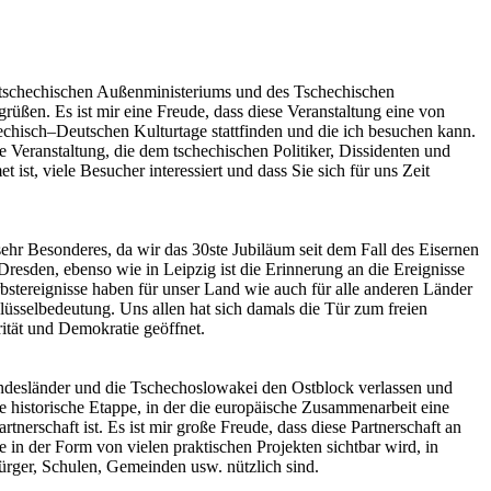
 tschechischen Außenministeriums und des Tschechischen
rüßen. Es ist mir eine Freude, dass diese Veranstaltung eine von
echisch–Deutschen Kulturtage stattfinden und die ich besuchen kann.
ge Veranstaltung, die dem tschechischen Politiker, Dissidenten und
st, viele Besucher interessiert und dass Sie sich für uns Zeit
sehr Besonderes, da wir das 30ste Jubiläum seit dem Fall des Eisernen
resden, ebenso wie in Leipzig ist die Erinnerung an die Ereignisse
bstereignisse haben für unser Land wie auch für alle anderen Länder
üsselbedeutung. Uns allen hat sich damals die Tür zum freien
rität und Demokratie geöffnet.
ndesländer und die Tschechoslowakei den Ostblock verlassen und
eue historische Etappe, in der die europäische Zusammenarbeit eine
tnerschaft ist. Es ist mir große Freude, dass diese Partnerschaft an
 in der Form von vielen praktischen Projekten sichtbar wird, in
ürger, Schulen, Gemeinden usw. nützlich sind.