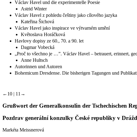
Václav Havel und die experimentelle Poesie
Astrid Winter
Václav Havel z pohledu češtiny jako cílového jazyka
Kateřina Šichová
Václav Havel jako inspirace ve výtvarném umění
Květoslava Horáčková
Havlovy dopisy ze 60., 70. a 90. let
Dagmar Vobecká
„Proč to všechno je …”. Václav Havel – betrauert, erinnert, ge
Anne Hultsch
Autorinnen und Autoren
Bohemicum Dresdense. Die bisherigen Tagungen und Publikat
←10 | 11→
Grußwort der Generalkonsulin der Tschechischen Re
Pozdrav generální konzulky České republiky v Dráž
Markéta Meissnerová