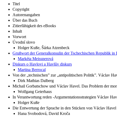
Titel
Copyright
Autorenangaben
Über das Buch
Zitierfähigkeit des eBooks
Inhalt
Vorwort
Úvodní slovo
Holger Kuße, Šárka Atzenbeck
Grußwort der Generalkonsulin der Tschechischen Republik in 
Markéta Meissnerová
Diskurs o Havlovi a Havlův diskurs
Martina Berrocal
Von der „technischen” zur „antipolitischen Politik”. Václav Hav
Dirk Mathias Dalberg
Michail Gorbatschow und Václav Havel. Das Problem der mora
Wolfgang Geierhaus
In Verantwortung reden ‐Argumentationsstrategien Václav Hav
Holger Kuße
Die Entwertung der Sprache in den Stücken von Václav Havel a
Hana Svobodová, David Kroča