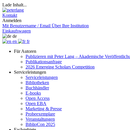
Lade Inhalt...
Kontakt
Anmelden
Mit Benutzername / Email
Über Ihre Institution
Einkaufswagen
de
en
fr
Für Autoren
Publizieren mit Peter Lang – Akademische Veröffentlic
Publikationsanfrage
2026 Emerging Scholars Competition
Serviceleistungen
Serviceleistungen
Bibliotheken
Buchhändler
E-books
Open Access
Open EBA
Marketing & Presse
Probeexemplare
Veranstaltungen
BiblioCon 2025
Fachgebiete