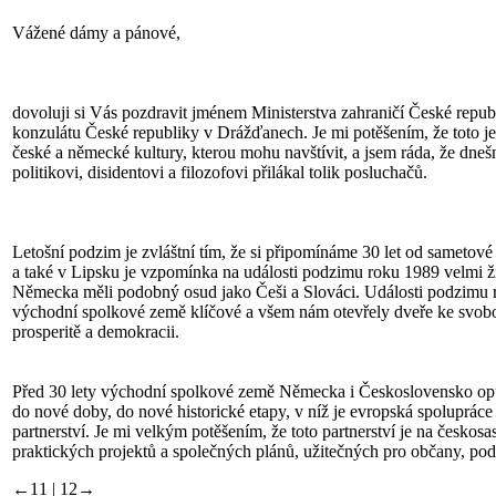
Vážené dámy a pánové,
dovoluji si Vás pozdravit jménem Ministerstva zahraničí České repu
konzulátu České republiky v Drážďanech. Je mi potěšením, že toto je
české a německé kultury, kterou mohu navštívit, a jsem ráda, že dn
politikovi, disidentovi a filozofovi přilákal tolik posluchačů.
Letošní podzim je zvláštní tím, že si připomínáme 30 let od sametov
a také v Lipsku je vzpomínka na události podzimu roku 1989 velmi 
Německa měli podobný osud jako Češi a Slováci. Události podzimu r
východní spolkové země klíčové a všem nám otevřely dveře ke svo
prosperitě a demokracii.
Před 30 lety východní spolkové země Německa i Československo opu
do nové doby, do nové historické etapy, v níž je evropská spoluprác
partnerství. Je mi velkým potěšením, že toto partnerství je na českosa
praktických projektů a společných plánů, užitečných pro občany, podn
←11 | 12→