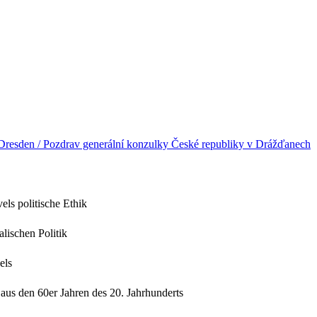
Dresden / Pozdrav generální konzulky České republiky v Drážďanech
els politische Ethik
lischen Politik
els
us den 60er Jahren des 20. Jahrhunderts