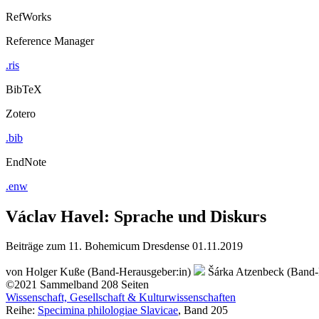
RefWorks
Reference Manager
.ris
BibTeX
Zotero
.bib
EndNote
.enw
Václav Havel: Sprache und Diskurs
Beiträge zum 11. Bohemicum Dresdense 01.11.2019
von
Holger Kuße (Band-Herausgeber:in)
Šárka Atzenbeck (Band-
©2021
Sammelband
208 Seiten
Wissenschaft, Gesellschaft & Kulturwissenschaften
Reihe:
Specimina philologiae Slavicae
, Band 205