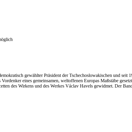
möglich
r demokratisch gewählter Präsident der Tschechoslowakischen und seit 1
zt als Vordenker eines gemeinsamen, weltoffenen Europas Maßstäbe geset
tten des Wirkens und des Werkes Václav Havels gewidmet. Der Band ve