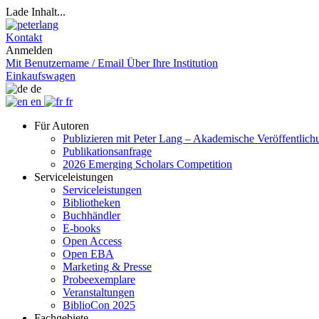
Lade Inhalt...
Kontakt
Anmelden
Mit Benutzername / Email
Über Ihre Institution
Einkaufswagen
de
en
fr
Für Autoren
Publizieren mit Peter Lang – Akademische Veröffentlic
Publikationsanfrage
2026 Emerging Scholars Competition
Serviceleistungen
Serviceleistungen
Bibliotheken
Buchhändler
E-books
Open Access
Open EBA
Marketing & Presse
Probeexemplare
Veranstaltungen
BiblioCon 2025
Fachgebiete