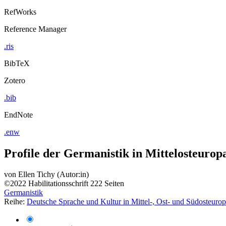
RefWorks
Reference Manager
.ris
BibTeX
Zotero
.bib
EndNote
.enw
Profile der Germanistik in Mittelosteurop
von
Ellen Tichy (Autor:in)
©2022
Habilitationsschrift
222 Seiten
Germanistik
Reihe:
Deutsche Sprache und Kultur in Mittel-, Ost- und Südosteuro