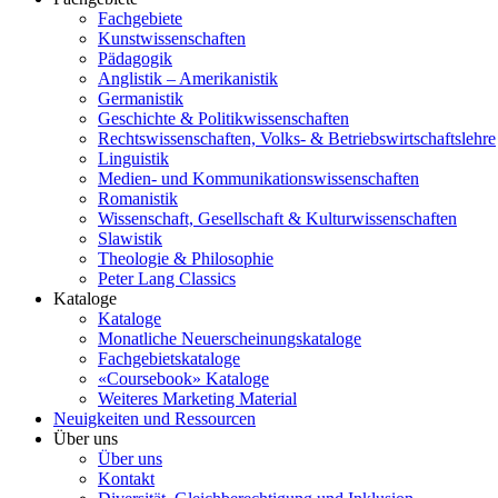
Fachgebiete
Kunstwissenschaften
Pädagogik
Anglistik – Amerikanistik
Germanistik
Geschichte & Politikwissenschaften
Rechtswissenschaften, Volks- & Betriebswirtschaftslehre
Linguistik
Medien- und Kommunikationswissenschaften
Romanistik
Wissenschaft, Gesellschaft & Kulturwissenschaften
Slawistik
Theologie & Philosophie
Peter Lang Classics
Kataloge
Kataloge
Monatliche Neuerscheinungskataloge
Fachgebietskataloge
«Coursebook» Kataloge
Weiteres Marketing Material
Neuigkeiten und Ressourcen
Über uns
Über uns
Kontakt