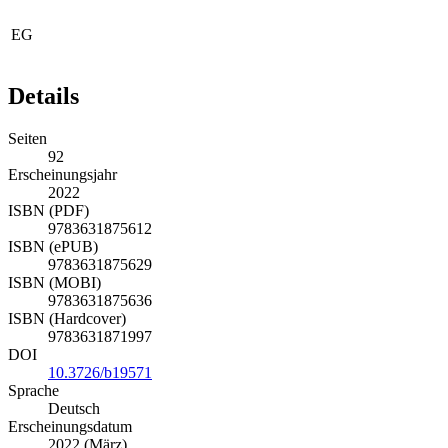
EG
Details
Seiten
92
Erscheinungsjahr
2022
ISBN (PDF)
9783631875612
ISBN (ePUB)
9783631875629
ISBN (MOBI)
9783631875636
ISBN (Hardcover)
9783631871997
DOI
10.3726/b19571
Sprache
Deutsch
Erscheinungsdatum
2022 (März)