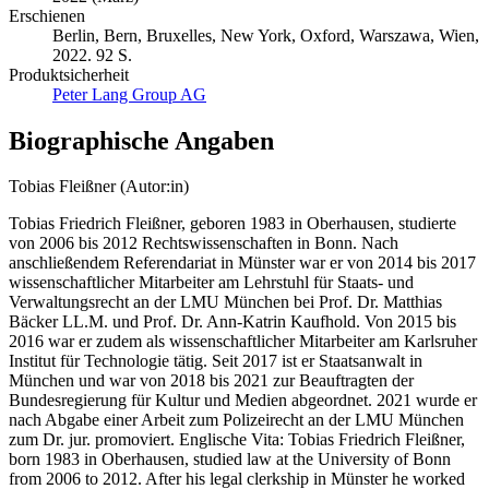
Erschienen
Berlin, Bern, Bruxelles, New York, Oxford, Warszawa, Wien,
2022. 92 S.
Produktsicherheit
Peter Lang Group AG
Biographische Angaben
Tobias Fleißner (Autor:in)
Tobias Friedrich Fleißner, geboren 1983 in Oberhausen, studierte
von 2006 bis 2012 Rechtswissenschaften in Bonn. Nach
anschließendem Referendariat in Münster war er von 2014 bis 2017
wissenschaftlicher Mitarbeiter am Lehrstuhl für Staats- und
Verwaltungsrecht an der LMU München bei Prof. Dr. Matthias
Bäcker LL.M. und Prof. Dr. Ann-Katrin Kaufhold. Von 2015 bis
2016 war er zudem als wissenschaftlicher Mitarbeiter am Karlsruher
Institut für Technologie tätig. Seit 2017 ist er Staatsanwalt in
München und war von 2018 bis 2021 zur Beauftragten der
Bundesregierung für Kultur und Medien abgeordnet. 2021 wurde er
nach Abgabe einer Arbeit zum Polizeirecht an der LMU München
zum Dr. jur. promoviert. Englische Vita: Tobias Friedrich Fleißner,
born 1983 in Oberhausen, studied law at the University of Bonn
from 2006 to 2012. After his legal clerkship in Münster he worked