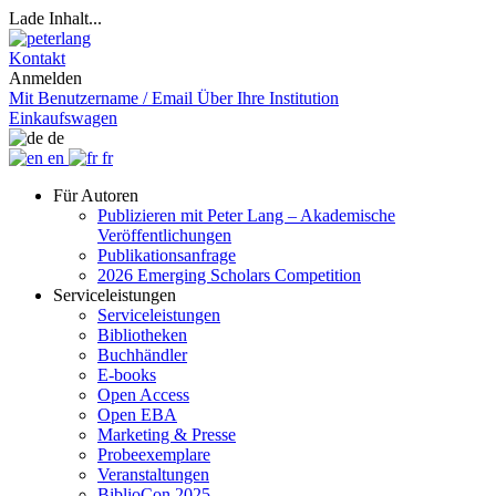
Lade Inhalt...
Kontakt
Anmelden
Mit Benutzername / Email
Über Ihre Institution
Einkaufswagen
de
en
fr
Für Autoren
Publizieren mit Peter Lang – Akademische
Veröffentlichungen
Publikationsanfrage
2026 Emerging Scholars Competition
Serviceleistungen
Serviceleistungen
Bibliotheken
Buchhändler
E-books
Open Access
Open EBA
Marketing & Presse
Probeexemplare
Veranstaltungen
BiblioCon 2025