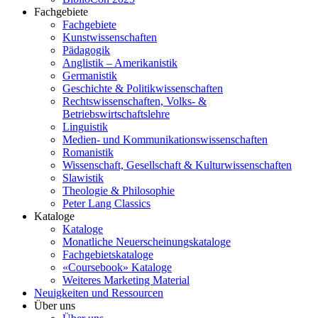
Fachgebiete
Fachgebiete
Kunstwissenschaften
Pädagogik
Anglistik – Amerikanistik
Germanistik
Geschichte & Politikwissenschaften
Rechtswissenschaften, Volks- &
Betriebswirtschaftslehre
Linguistik
Medien- und Kommunikationswissenschaften
Romanistik
Wissenschaft, Gesellschaft & Kulturwissenschaften
Slawistik
Theologie & Philosophie
Peter Lang Classics
Kataloge
Kataloge
Monatliche Neuerscheinungskataloge
Fachgebietskataloge
«Coursebook» Kataloge
Weiteres Marketing Material
Neuigkeiten und Ressourcen
Über uns