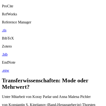
ProCite
RefWorks
Reference Manager
.ris
BibTeX
Zotero
.bib
EndNote
.enw
Transferwissenschaften: Mode oder
Mehrwert?
Unter Mitarbeit von Koray Parlar und Anna Malena Pichler
von
Konstantin S. Kiprijanov (Band-Herausgeber:in)
Thorsten