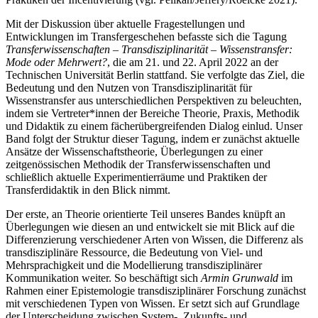
Mit der Diskussion über aktuelle Fragestellungen und
Entwicklungen im Transfergeschehen befasste sich die Tagung
Transferwissenschaften – Transdisziplinarität – Wissenstransfer:
Mode oder Mehrwert?
, die am 21. und 22. April 2022 an der
Technischen Universität Berlin stattfand. Sie verfolgte das Ziel, die
Bedeutung und den Nutzen von Transdisziplinarität für
Wissenstransfer aus unterschiedlichen Perspektiven zu beleuchten,
indem sie Vertreter*innen der Bereiche Theorie, Praxis, Methodik
und Didaktik zu einem fächerübergreifenden Dialog einlud. Unser
Band folgt der Struktur dieser Tagung, indem er zunächst aktuelle
Ansätze der Wissenschaftstheorie, Überlegungen zu einer
zeitgenössischen Methodik der Transferwissenschaften und
schließlich aktuelle Experimentierräume und Praktiken der
Transferdidaktik in den Blick nimmt.
Der erste, an Theorie orientierte Teil unseres Bandes knüpft an
Überlegungen wie diesen an und entwickelt sie mit Blick auf die
Differenzierung verschiedener Arten von Wissen, die Differenz als
transdisziplinäre Ressource, die Bedeutung von Viel- und
Mehrsprachigkeit und die Modellierung transdisziplinärer
Kommunikation weiter. So beschäftigt sich
Armin Grunwald
im
Rahmen einer Epistemologie transdisziplinärer Forschung zunächst
mit verschiedenen Typen von Wissen. Er setzt sich auf Grundlage
der Unterscheidung zwischen System-, Zukunfts- und