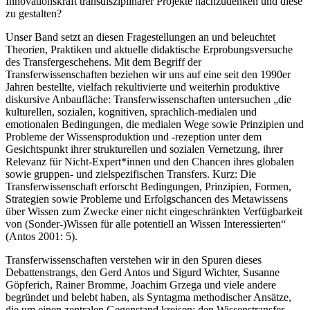
Innovationskraft transdisziplinärer Projekte nachzudenken und diese
zu gestalten?
Unser Band setzt an diesen Fragestellungen an und beleuchtet
Theorien, Praktiken und aktuelle didaktische Erprobungsversuche
des Transfergeschehens. Mit dem Begriff der
Transferwissenschaften beziehen wir uns auf eine seit den 1990er
Jahren bestellte, vielfach rekultivierte und weiterhin produktive
diskursive Anbaufläche: Transferwissenschaften untersuchen „die
kulturellen, sozialen, kognitiven, sprachlich-medialen und
emotionalen Bedingungen, die medialen Wege sowie Prinzipien und
Probleme der Wissensproduktion und -rezeption unter dem
Gesichtspunkt ihrer strukturellen und sozialen
Vernetzung, ihrer
Relevanz für Nicht-Expert*innen und den Chancen ihres globalen
sowie gruppen- und zielspezifischen Transfers. Kurz: Die
Transferwissenschaft erforscht Bedingungen, Prinzipien, Formen,
Strategien sowie Probleme und Erfolgschancen des Metawissens
über Wissen zum Zwecke einer nicht eingeschränkten Verfügbarkeit
von (Sonder-)Wissen für alle potentiell an Wissen Interessierten“
(
Antos 2001
: 5).
Transferwissenschaften verstehen wir in den Spuren dieses
Debattenstrangs, den Gerd Antos und Sigurd Wichter, Susanne
Göpferich, Rainer Bromme, Joachim Grzega und viele andere
begründet und belebt haben, als Syntagma methodischer Ansätze,
die um einen zentralen Gegenstand kreisen: den Wissenstransfer