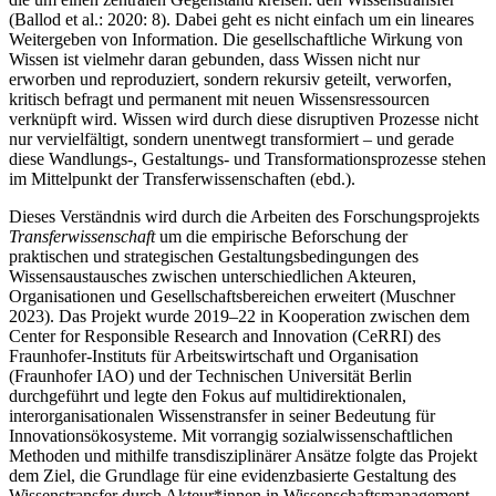
(
Ballod et al.: 2020
: 8). Dabei geht es nicht einfach um ein lineares
Weitergeben von Information. Die gesellschaftliche Wirkung von
Wissen ist vielmehr daran gebunden, dass Wissen nicht nur
erworben und reproduziert, sondern rekursiv geteilt, verworfen,
kritisch befragt und permanent mit neuen Wissensressourcen
verknüpft wird. Wissen wird durch diese disruptiven Prozesse nicht
nur vervielfältigt, sondern unentwegt transformiert – und gerade
diese Wandlungs-, Gestaltungs- und Transformationsprozesse stehen
im Mittelpunkt der Transferwissenschaften (ebd.).
Dieses Verständnis wird durch die Arbeiten des Forschungsprojekts
Transferwissenschaft
um die empirische Beforschung der
praktischen und strategischen Gestaltungsbedingungen des
Wissensaustausches zwischen unterschiedlichen Akteuren,
Organisationen und Gesellschaftsbereichen erweitert (
Muschner
2023
). Das Projekt wurde 2019–22 in Kooperation zwischen dem
Center for Responsible Research and Innovation (CeRRI) des
Fraunhofer-Instituts für Arbeitswirtschaft und Organisation
(Fraunhofer IAO) und der Technischen Universität Berlin
durchgeführt und legte den Fokus auf multidirektionalen,
interorganisationalen Wissenstransfer in seiner Bedeutung für
Innovationsökosysteme. Mit vorrangig sozialwissenschaftlichen
Methoden und mithilfe transdisziplinärer Ansätze folgte das Projekt
dem Ziel, die Grundlage für eine evidenzbasierte Gestaltung des
Wissenstransfer durch Akteur*innen in Wissenschaftsmanagement