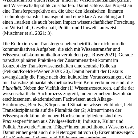
und Wissenschaftspolitik zu schaffen. Damit schloss das Projekt an
eine Transferperspektive an, die über den klassischen, linearen
Technologietransfer hinausgeht und eine klare Ausrichtung auf
einen „starken als auch breiten Impact wissenschaftlicher Forschung
auf Wirtschaft, Gesellschaft, Politik und Umwelt“ aufweist
(
Muschner et al. 2021
: 3).
Die Reflexion von Transfergeschehen betrifft aber nicht nur die
kommunikativen Aufgaben, die sich mit Wissenstransfer und
Wissenschaftskommunikation verbinden (vgl.
Ruser 2021
). Gerade
transdisziplinären Praktiken der Zusammenarbeit kommt im
Konzept der Transferwissenschaften eine zentrale Rolle
zu
(
Pelikan/Roelcke/Weber 2020
: 20). Damit berührt der Diskurs
zwangsläufig die Frage nach den kulturellen Voraussetzungen, die
mit Transdisziplinarität als methodischem Kern verbunden sind: die
Pluralität
. Neben der Vielfalt der (1) Wissensressourcen, auf die der
wissenschaftliche Suchprozess zugreift, indem er neben disziplinär
erschlossenem, akademischem Fachwissen auch Alltags-,
Erfahrungs-, Berufs-, Körper- und Situationswissen einbindet, hebt
Transdisziplinarität auf die Pluralität der (2) Akteur*innen der
Wissensproduktion ab: neben Hochschulmitgliedern sind dies
Praxisexpert*innen aus Zivilgesellschaft, Industrie, Kultur und
Politik, Anwender*innen, Träger*innen autochthonen Wissens usw.
Damit einher geht auch die Heterogenität von (3) Erkenntniswegen:
Alle Karrieren, Lebens- und Bildungswege erbringen