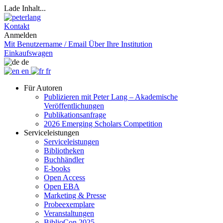
Lade Inhalt...
Kontakt
Anmelden
Mit Benutzername / Email
Über Ihre Institution
Einkaufswagen
de
en
fr
Für Autoren
Publizieren mit Peter Lang – Akademische
Veröffentlichungen
Publikationsanfrage
2026 Emerging Scholars Competition
Serviceleistungen
Serviceleistungen
Bibliotheken
Buchhändler
E-books
Open Access
Open EBA
Marketing & Presse
Probeexemplare
Veranstaltungen
BiblioCon 2025