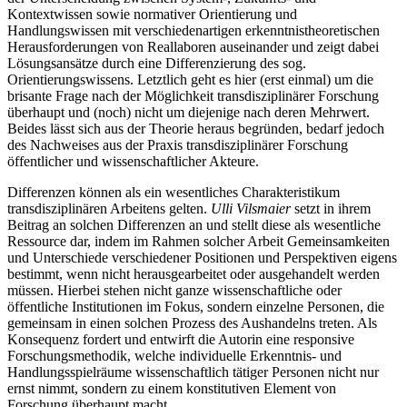
Kontextwissen sowie normativer Orientierung und
Handlungswissen mit verschiedenartigen erkenntnistheoretischen
Herausforderungen von Reallaboren auseinander und zeigt dabei
Lösungsansätze durch eine Differenzierung des sog.
Orientierungswissens. Letztlich geht es hier (erst einmal) um die
brisante Frage nach der Möglichkeit transdisziplinärer Forschung
überhaupt und (noch) nicht um diejenige nach deren Mehrwert.
Beides lässt sich aus der Theorie heraus begründen, bedarf jedoch
des Nachweises aus der Praxis transdisziplinärer Forschung
öffentlicher und wissenschaftlicher Akteure.
Differenzen können als ein wesentliches Charakteristikum
transdisziplinären Arbeitens gelten.
Ulli Vilsmaier
setzt in ihrem
Beitrag an solchen Differenzen an und stellt diese als wesentliche
Ressource dar, indem im Rahmen solcher Arbeit Gemeinsamkeiten
und Unterschiede verschiedener Positionen und Perspektiven eigens
bestimmt, wenn nicht herausgearbeitet oder ausgehandelt werden
müssen. Hierbei stehen nicht ganze wissenschaftliche oder
öffentliche Institutionen im Fokus, sondern einzelne Personen, die
gemeinsam in einen solchen Prozess des Aushandelns treten. Als
Konsequenz fordert und entwirft die Autorin eine responsive
Forschungsmethodik, welche individuelle Erkenntnis- und
Handlungsspielräume wissenschaftlich tätiger Personen nicht nur
ernst nimmt, sondern zu einem konstitutiven Element von
Forschung überhaupt macht.