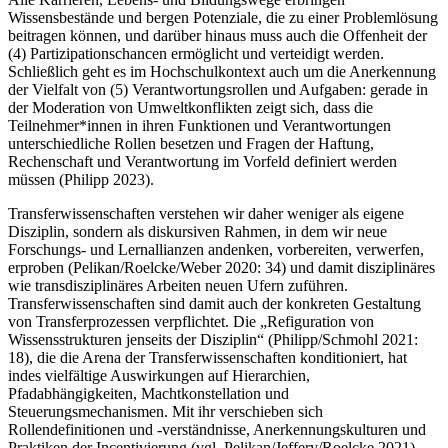
Wissensbestände und bergen Potenziale, die zu einer Problemlösung
beitragen können, und darüber hinaus muss auch die Offenheit der
(4) Partizipationschancen ermöglicht und verteidigt werden.
Schließlich geht es im Hochschulkontext auch um die Anerkennung
der Vielfalt von (5) Verantwortungsrollen und Aufgaben: gerade in
der Moderation von Umweltkonflikten zeigt sich, dass die
Teilnehmer*innen in ihren Funktionen und Verantwortungen
unterschiedliche Rollen besetzen und Fragen der Haftung,
Rechenschaft und Verantwortung im Vorfeld definiert werden
müssen (
Philipp 2023
).
Transferwissenschaften verstehen wir daher weniger als eigene
Disziplin, sondern als diskursiven Rahmen, in dem wir neue
Forschungs- und Lernallianzen andenken, vorbereiten, verwerfen,
erproben (
Pelikan/Roelcke/Weber 2020
: 34) und damit disziplinäres
wie transdisziplinäres Arbeiten neuen Ufern zuführen.
Transferwissenschaften sind damit auch der konkreten Gestaltung
von Transferprozessen verpflichtet. Die „Refiguration von
Wissensstrukturen jenseits der Disziplin“ (
Philipp/Schmohl 2021
:
18), die die Arena der Transferwissenschaften konditioniert, hat
indes vielfältige Auswirkungen auf Hierarchien,
Pfadabhängigkeiten, Machtkonstellation und
Steuerungsmechanismen. Mit ihr verschieben sich
Rollendefinitionen und -verständnisse, Anerkennungskulturen und
Praktiken der Incentivierung (vgl.
Pelikan/Jeffery/Roelcke 2021
).