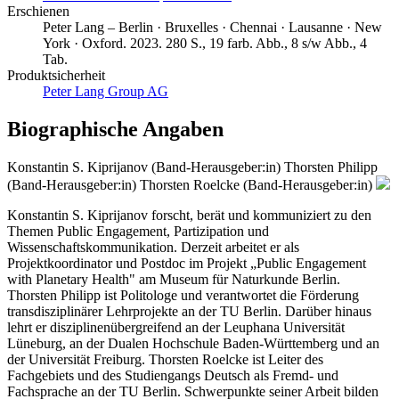
Erschienen
Peter Lang – Berlin · Bruxelles · Chennai · Lausanne · New
York · Oxford. 2023. 280 S., 19 farb. Abb., 8 s/w Abb., 4
Tab.
Produktsicherheit
Peter Lang Group AG
Biographische Angaben
Konstantin S. Kiprijanov (Band-Herausgeber:in)
Thorsten Philipp
(Band-Herausgeber:in)
Thorsten Roelcke (Band-Herausgeber:in)
Konstantin S. Kiprijanov forscht, berät und kommuniziert zu den
Themen Public Engagement, Partizipation und
Wissenschaftskommunikation. Derzeit arbeitet er als
Projektkoordinator und Postdoc im Projekt „Public Engagement
with Planetary Health" am Museum für Naturkunde Berlin.
Thorsten Philipp ist Politologe und verantwortet die Förderung
transdisziplinärer Lehrprojekte an der TU Berlin. Darüber hinaus
lehrt er disziplinenübergreifend an der Leuphana Universität
Lüneburg, an der Dualen Hochschule Baden-Württemberg und an
der Universität Freiburg. Thorsten Roelcke ist Leiter des
Fachgebiets und des Studiengangs Deutsch als Fremd- und
Fachsprache an der TU Berlin. Schwerpunkte seiner Arbeit bilden