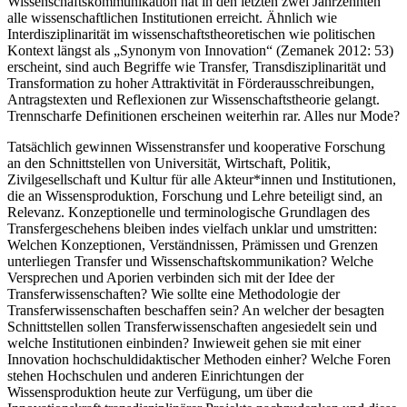
Wissenschaftskommunikation hat in den letzten zwei Jahrzehnten
alle wissenschaftlichen Institutionen erreicht. Ähnlich wie
Interdisziplinarität im wissenschaftstheoretischen wie politischen
Kontext längst als „Synonym von Innovation“ (
Zemanek 2012
: 53)
erscheint, sind auch Begriffe wie Transfer, Transdisziplinarität und
Transformation zu hoher Attraktivität in Förderausschreibungen,
Antragstexten und Reflexionen zur Wissenschaftstheorie gelangt.
Trennscharfe Definitionen erscheinen weiterhin rar. Alles nur Mode?
Tatsächlich gewinnen Wissenstransfer und kooperative Forschung
an den Schnittstellen von Universität, Wirtschaft, Politik,
Zivilgesellschaft und Kultur für alle Akteur*innen und Institutionen,
die an Wissensproduktion, Forschung und Lehre beteiligt sind, an
Relevanz. Konzeptionelle und terminologische Grundlagen des
Transfergeschehens bleiben indes vielfach unklar und umstritten:
Welchen Konzeptionen, Verständnissen, Prämissen und Grenzen
unterliegen Transfer und Wissenschaftskommunikation? Welche
Versprechen und Aporien verbinden sich mit der Idee der
Transferwissenschaften? Wie sollte eine Methodologie der
Transferwissenschaften beschaffen sein? An welcher der besagten
Schnittstellen sollen Transferwissenschaften angesiedelt sein und
welche Institutionen einbinden? Inwieweit gehen sie mit einer
Innovation hochschuldidaktischer Methoden einher? Welche Foren
stehen Hochschulen und anderen Einrichtungen der
Wissensproduktion heute zur Verfügung, um über die