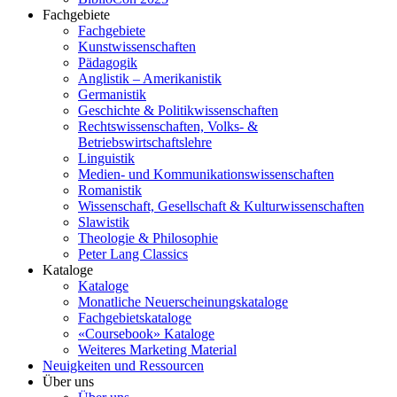
Fachgebiete
Fachgebiete
Kunstwissenschaften
Pädagogik
Anglistik – Amerikanistik
Germanistik
Geschichte & Politikwissenschaften
Rechtswissenschaften, Volks- &
Betriebswirtschaftslehre
Linguistik
Medien- und Kommunikationswissenschaften
Romanistik
Wissenschaft, Gesellschaft & Kulturwissenschaften
Slawistik
Theologie & Philosophie
Peter Lang Classics
Kataloge
Kataloge
Monatliche Neuerscheinungskataloge
Fachgebietskataloge
«Coursebook» Kataloge
Weiteres Marketing Material
Neuigkeiten und Ressourcen
Über uns