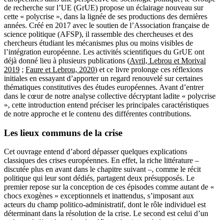
de recherche sur l’UE (GrUE) propose un éclairage nouveau sur
cette « polycrise », dans la lignée de ses productions des dernières
années. Créé en 2017 avec le soutien de l’Association française de
science politique (AFSP), il rassemble des chercheuses et des
chercheurs étudiant les mécanismes plus ou moins visibles de
l’intégration européenne. Les activités scientifiques du GrUE ont
déjà donné lieu à plusieurs publications (
Avril, Lebrou et Morival
2019
;
Faure et Lebrou, 2020
) et ce livre prolonge ces réflexions
initiales en essayant d’apporter un regard renouvelé sur certaines
thématiques constitutives des études européennes. Avant d’entrer
dans le cœur de notre analyse collective décryptant ladite « polycrise
», cette introduction entend préciser les principales caractéristiques
de notre approche et le contenu des différentes contributions.
Les lieux communs de la crise
Cet ouvrage entend d’abord dépasser quelques explications
classiques des crises européennes. En effet, la riche littérature –
discutée plus en avant dans le chapitre suivant –, comme le récit
politique qui leur sont dédiés, partagent deux présupposés. Le
premier repose sur la conception de ces épisodes comme autant de «
chocs exogènes » exceptionnels et inattendus, s’imposant aux
acteurs du champ politico-administratif, dont le rôle individuel est
déterminant dans la résolution de la crise. Le second est celui d’un