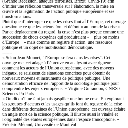
(Grande Récession, attaques terroristes, Brexit, Covid-19) afin
d’initier une réflexion transversale sur l’élaboration, la mise en
œuvre et la légitimation de l’action publique européenne et ses
transformations.
Plutôt que d’interroger ce que les crises font aÌ l’Europe, cet ouvrage
questionne ce que les acteurs font et défont « au nom de la crise ».
Par ce déplacement du regard, la crise n’est plus perçue comme une
succession de chocs exogènes qui produiraient « plus ou moins
d’Europe » mais comme un registre d’action, une ressource
politique et un objet de mobilisation démocratique.
-------
« Selon Jean Monnet, "l’Europe se fera dans les crises". Cet
ouvrage met cet adage à l’épreuve en analysant avec rigueur
comment les acteurs de l’Union européenne, avec des moyens
inégaux, se saisissent de situations concrètes pour obtenir de
nouveaux moyens et instruments de politique publique. Une
démonstration efficace de l’apport de la sociologie politique pour
comprendre les enjeux européens. » Virginie Guiraudon, CNRS /
Sciences Po Paris
« On dit qu’il ne faut jamais gaspiller une bonne crise. En explorant
les groupes d’acteurs et les usages qu’ils font du registre de la crise
dans différents domaines de l’Union européenne, cet ouvrage éclaire
un angle mort de la science politique. Il illustre aussi la vitalité et
l'originalité des études européennes dans l’espace francophone. »
Frédéric Mérand, Université de Montréal