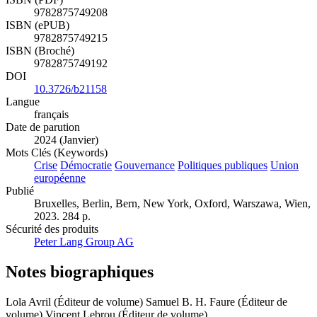
9782875749208
ISBN (ePUB)
9782875749215
ISBN (Broché)
9782875749192
DOI
10.3726/b21158
Langue
français
Date de parution
2024 (Janvier)
Mots Clés (Keywords)
Crise
Démocratie
Gouvernance
Politiques publiques
Union
européenne
Publié
Bruxelles, Berlin, Bern, New York, Oxford, Warszawa, Wien,
2023. 284 p.
Sécurité des produits
Peter Lang Group AG
Notes biographiques
Lola Avril (Éditeur de volume)
Samuel B. H. Faure (Éditeur de
volume)
Vincent Lebrou (Éditeur de volume)