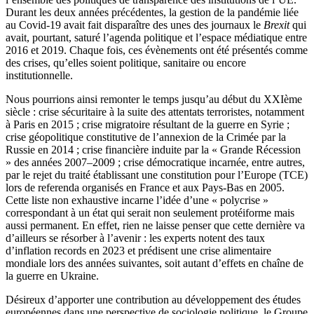
Durant les deux années précédentes, la gestion de la pandémie liée
au Covid-19 avait fait disparaître des unes des journaux le
Brexit
qui
avait, pourtant, saturé l’agenda politique et l’espace médiatique entre
2016 et 2019. Chaque fois, ces évènements ont été présentés comme
des crises, qu’elles soient politique, sanitaire ou encore
institutionnelle.
Nous pourrions ainsi remonter le temps jusqu’au début du XXIème
siècle : crise sécuritaire à la suite des attentats terroristes, notamment
à Paris en 2015 ; crise migratoire résultant de la guerre en Syrie ;
crise géopolitique constitutive de l’annexion de la Crimée par la
Russie en 2014 ; crise financière induite par la « Grande Récession
» des années 2007–2009 ; crise démocratique incarnée, entre autres,
par le rejet du traité établissant une constitution pour l’Europe (TCE)
lors de referenda organisés en France et aux Pays-Bas en 2005.
Cette liste non exhaustive incarne l’idée d’une « polycrise »
correspondant à un état qui serait non seulement protéiforme mais
aussi permanent. En effet, rien ne laisse penser que cette dernière va
d’ailleurs se résorber à l’avenir : les experts notent des taux
d’inflation records en 2023 et prédisent une crise alimentaire
mondiale lors des années suivantes, soit autant d’effets en chaîne de
la guerre en Ukraine.
Désireux d’apporter une contribution au développement des études
européennes dans une perspective de sociologie politique, le Groupe