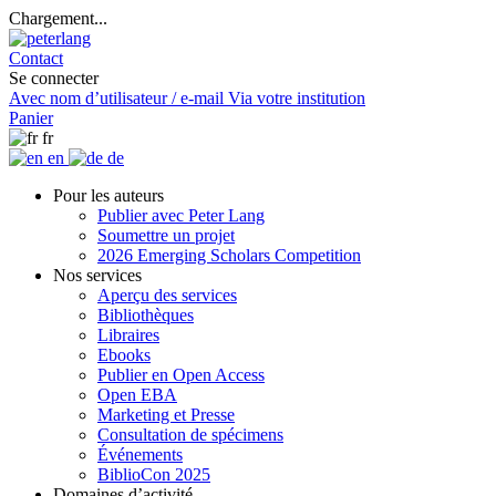
Chargement...
Contact
Se connecter
Avec nom d’utilisateur / e-mail
Via votre institution
Panier
fr
en
de
Pour les auteurs
Publier avec Peter Lang
Soumettre un projet
2026 Emerging Scholars Competition
Nos services
Aperçu des services
Bibliothèques
Libraires
Ebooks
Publier en Open Access
Open EBA
Marketing et Presse
Consultation de spécimens
Événements
BiblioCon 2025
Domaines d’activité