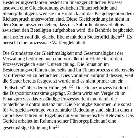
Besteuerungsverfahren besteht im finanzgerichtlichen Prozess
insoweit eine Gleichordnung zwischen Finanzbehörde und
Steuerpflichtigem, weil sie im Hinblick auf das Klagebegehren dem
Richterspruch unterworfen sind. Diese Gleichordnung ist nicht in
dem Sinne misszuverstehen, dass das Subordinationsverhältnis
zwischen den Beteiligten aufgehoben wird, die Behörde begibt sich
21
nur insofern auf die gleiche Ebene mit dem Steuerpflichtigen
. Es
herrscht eine prozessuale Waffengleichheit.
Die Grundsätze der Gleichmäßigkeit und Gesetzmäßigkeit der
Verwaltung bedürfen auch und vor allem im Hinblick auf den
Prozessvergleich einer Untersuchung. Die Situation im
Besteuerungsverfahren einerseits und im Finanzprozess andererseits
ist differenziert zu betrachten. Dies vor allem aufgrund dessen, weil
die Steuer bereits festgesetzt wurde und es nicht primär um ein
22
„Feilschen“ über deren Höhe geht
. Der Finanzprozess ist durch
die Dispositionsmaxime
geprägt. Zudem wirkt am Vergleich im
Finanzprozess das zuständige Prozessgericht und damit die
richterliche Kontrollinstanz mit. Die Nichtigkeitsnormen, die sonst
für Vergleichsverträge von zentraler Bedeutung sind, sind in einem
Gerichtsverfahren im Ergebnis nur von theoretischer Relevanz. Das
Gericht arbeitet im Rahmen seiner Fürsorgepflicht auf eine
23
gesetzmäßige Einigung hin
.
24