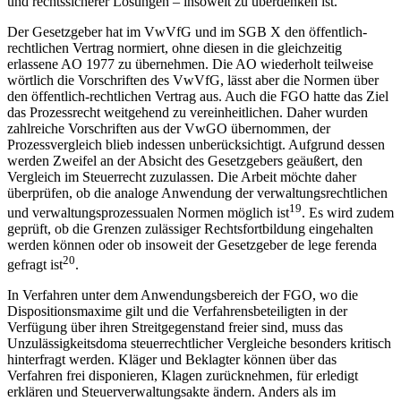
und rechtssicherer Lösungen – insoweit zu überdenken ist.
Der Gesetzgeber hat im VwVfG und im SGB X den öffentlich-
rechtlichen Vertrag normiert, ohne diesen in die gleichzeitig
erlassene AO 1977 zu übernehmen. Die AO wiederholt teilweise
wörtlich die Vorschriften des VwVfG, lässt aber die Normen über
den öffentlich-rechtlichen Vertrag aus. Auch die FGO hatte das Ziel
das Prozessrecht weitgehend zu vereinheitlichen. Daher wurden
zahlreiche Vorschriften aus der VwGO übernommen, der
Prozessvergleich blieb indessen
unberücksichtigt. Aufgrund dessen
werden Zweifel an der Absicht des Gesetzgebers geäußert, den
Vergleich im Steuerrecht zuzulassen. Die Arbeit möchte daher
überprüfen, ob die analoge Anwendung der verwaltungsrechtlichen
19
und verwaltungsprozessualen Normen möglich ist
. Es wird zudem
geprüft, ob die Grenzen zulässiger Rechtsfortbildung eingehalten
werden können oder ob insoweit der Gesetzgeber de lege ferenda
20
gefragt ist
.
In Verfahren unter dem Anwendungsbereich der FGO, wo die
Dispositionsmaxime gilt und die Verfahrensbeteiligten in der
Verfügung über ihren Streitgegenstand freier sind, muss das
Unzulässigkeitsdoma steuerrechtlicher Vergleiche besonders kritisch
hinterfragt werden. Kläger und Beklagter können über das
Verfahren frei disponieren, Klagen zurücknehmen, für erledigt
erklären und Steuerverwaltungsakte ändern. Anders als im