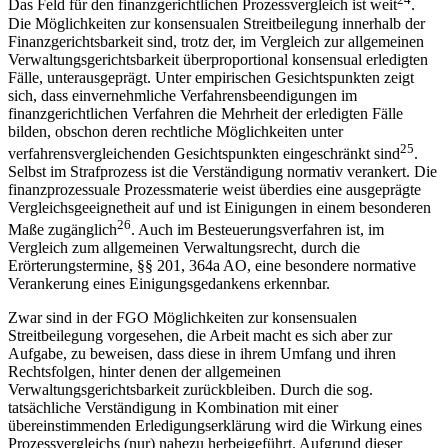
Das Feld für den finanzgerichtlichen Prozessvergleich ist weit
.
Die Möglichkeiten zur konsensualen Streitbeilegung innerhalb der
Finanzgerichtsbarkeit sind, trotz der, im Vergleich zur allgemeinen
Verwaltungsgerichtsbarkeit überproportional konsensual erledigten
Fälle, unterausgeprägt. Unter empirischen Gesichtspunkten zeigt
sich, dass einvernehmliche Verfahrensbeendigungen im
finanzgerichtlichen Verfahren die Mehrheit der erledigten Fälle
bilden, obschon deren rechtliche Möglichkeiten unter
25
verfahrensvergleichenden Gesichtspunkten eingeschränkt sind
.
Selbst im Strafprozess ist die Verständigung normativ verankert. Die
finanzprozessuale Prozessmaterie weist überdies eine ausgeprägte
Vergleichsgeeignetheit auf und ist Einigungen in einem besonderen
26
Maße zugänglich
. Auch im Besteuerungsverfahren ist, im
Vergleich zum allgemeinen Verwaltungsrecht, durch die
Erörterungstermine, §§ 201, 364a AO, eine besondere normative
Verankerung eines Einigungsgedankens erkennbar.
Zwar sind in der FGO Möglichkeiten zur konsensualen
Streitbeilegung vorgesehen, die Arbeit macht es sich aber zur
Aufgabe, zu beweisen, dass diese in ihrem Umfang und ihren
Rechtsfolgen, hinter denen der allgemeinen
Verwaltungsgerichtsbarkeit zurückbleiben. Durch die sog.
tatsächliche Verständigung in Kombination mit einer
übereinstimmenden Erledigungserklärung wird die Wirkung eines
Prozessvergleichs (nur) nahezu herbeigeführt. Aufgrund dieser