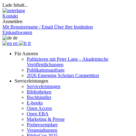
Lade Inhalt...
Kontakt
Anmelden
Mit Benutzername / Email
Über Ihre Institution
Einkaufswagen
de
en
fr
Für Autoren
Publizieren mit Peter Lang – Akademische
Veröffentlichungen
Publikationsanfrage
2026 Emerging Scholars Competition
Serviceleistungen
Serviceleistungen
Bibliotheken
Buchhändler
E-books
Open Access
Open EBA
Marketing & Presse
Probeexemplare
Veranstaltungen
BiblioCon 2025