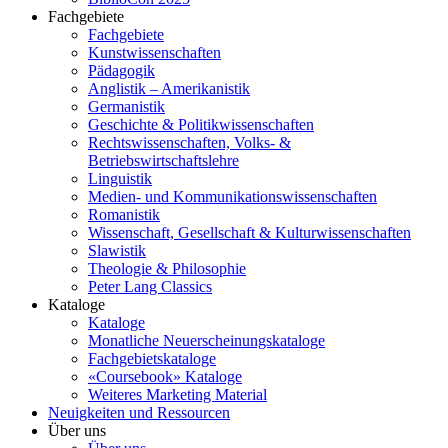
Fachgebiete
Fachgebiete
Kunstwissenschaften
Pädagogik
Anglistik – Amerikanistik
Germanistik
Geschichte & Politikwissenschaften
Rechtswissenschaften, Volks- &
Betriebswirtschaftslehre
Linguistik
Medien- und Kommunikationswissenschaften
Romanistik
Wissenschaft, Gesellschaft & Kulturwissenschaften
Slawistik
Theologie & Philosophie
Peter Lang Classics
Kataloge
Kataloge
Monatliche Neuerscheinungskataloge
Fachgebietskataloge
«Coursebook» Kataloge
Weiteres Marketing Material
Neuigkeiten und Ressourcen
Über uns