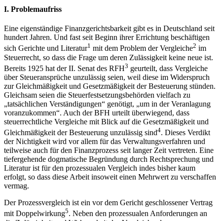
I.
Problemaufriss
Eine eigenständige Finanzgerichtsbarkeit gibt es in Deutschland seit
hundert Jahren. Und fast seit Beginn ihrer Errichtung beschäftigen
1
2
sich Gerichte und Literatur
mit dem Problem der Vergleiche
im
Steuerrecht, so dass die Frage um deren Zulässigkeit keine neue ist.
3
Bereits 1925 hat der II. Senat des RFH
geurteilt, dass Vergleiche
über Steueransprüche unzulässig seien, weil diese im Widerspruch
zur Gleichmäßigkeit und Gesetzmäßigkeit der Besteuerung stünden.
Gleichsam seien die Steuerfestsetzungsbehörden vielfach zu
„tatsächlichen Verständigungen“ genötigt, „um in der Veranlagung
voranzukommen“. Auch der BFH urteilt überwiegend, dass
steuerrechtliche Vergleiche mit Blick auf die Gesetzmäßigkeit und
4
Gleichmäßigkeit der Besteuerung unzulässig sind
. Dieses
Verdikt
der Nichtigkeit wird vor allem für das Verwaltungsverfahren und
teilweise auch für den Finanzprozess seit langer Zeit vertreten. Eine
tiefergehende dogmatische Begründung durch Rechtsprechung und
Literatur ist für den prozessualen Vergleich indes bisher kaum
erfolgt, so dass diese Arbeit insoweit einen Mehrwert zu verschaffen
vermag.
Der Prozessvergleich ist ein vor dem Gericht geschlossener Vertrag
5
mit Doppelwirkung
. Neben den prozessualen Anforderungen an