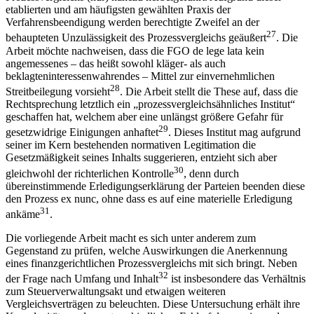
etablierten und am häufigsten gewählten Praxis der
Verfahrensbeendigung werden berechtigte Zweifel an der
27
behaupteten Unzulässigkeit des Prozessvergleichs geäußert
. Die
Arbeit möchte nachweisen, dass die FGO de lege lata kein
angemessenes – das heißt sowohl kläger- als auch
beklagteninteressenwahrendes – Mittel zur einvernehmlichen
28
Streitbeilegung vorsieht
. Die Arbeit stellt
die These auf, dass die
Rechtsprechung letztlich ein „prozessvergleichsähnliches Institut“
geschaffen hat, welchem aber eine unlängst größere Gefahr für
29
gesetzwidrige Einigungen anhaftet
. Dieses Institut mag aufgrund
seiner im Kern bestehenden normativen Legitimation die
Gesetzmäßigkeit seines Inhalts suggerieren, entzieht sich aber
30
gleichwohl der richterlichen Kontrolle
, denn durch
übereinstimmende Erledigungserklärung der Parteien beenden diese
den Prozess ex nunc, ohne dass es auf eine materielle Erledigung
31
ankäme
.
Die vorliegende Arbeit macht es sich unter anderem zum
Gegenstand zu prüfen, welche Auswirkungen die Anerkennung
eines finanzgerichtlichen Prozessvergleichs mit sich bringt. Neben
32
der Frage nach Umfang und Inhalt
ist insbesondere das Verhältnis
zum Steuerverwaltungsakt und etwaigen weiteren
Vergleichsverträgen zu beleuchten. Diese Untersuchung erhält ihre