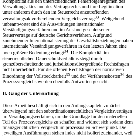
Komplexität aus den unterschiedlichen Fehlerfolgenregimen des
Verwaltungsaktes und des Vertragsrechts und ihre Legitimation
unter anderem durch den im Steuerrecht anzutreffenden
33
verwaltungsaktvorbereitenden Vergleichsvertrag
. Weitgehend
unbeantwortet sind die Auswirkungen internationaler
Verständigungsverfahren und im Ausland geschlossener
Steuerverträge auf deutsche Gerichtsverfahren. Aufgrund
zunehmender Internationalisierung der Geschäftsbeziehungen haben
internationale Verständigungsverfahren in den letzten Jahren eine
34
noch größere Bedeutung erlangt
. Die Komplexität im
steuerrechtlichen Dauerschuldverhältnis steigt durch
grenzüberschreitende und jurisdiktionsübergreifende Rechtsfragen
nicht unerheblich. Für die offenen Rechtsfragen der normativen
35
36
Einordnung der Vollstreckbarkeit
und der Verfahrenskosten
des
Prozessvergleichs werden ebenfalls Antworten gesucht.
II.
Gang der Untersuchung
Diese Arbeit beschäftigt sich in den Anfangskapiteln zunächst
überwiegend mit den subordinationsrechtlichen Vergleichsverträgen
im Veranlagungsverfahren, um die Grundlage für den materiellen
Teil des Prozessvergleichs zu schaffen und widmet sich sodann dem
finanzgerichtlichen Vergleich im prozessualen Schwerpunkt. Die
jeweiligen Ausführungen stehen indes nicht isoliert zueinander, weil