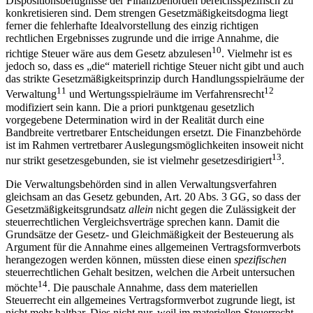
Dispositionsbefugnisse der Finanzbehörden bereichsspezifisch zu
konkretisieren sind. Dem strengen Gesetzmäßigkeitsdogma liegt
ferner die fehlerhafte Idealvorstellung des einzig richtigen
rechtlichen Ergebnisses zugrunde und die irrige Annahme, die
10
richtige Steuer wäre aus dem Gesetz abzulesen
. Vielmehr ist es
jedoch so, dass es „die“ materiell richtige Steuer nicht gibt und auch
das strikte Gesetzmäßigkeitsprinzip durch Handlungsspielräume der
11
12
Verwaltung
und Wertungsspielräume im Verfahrensrecht
modifiziert sein kann. Die a priori punktgenau gesetzlich
vorgegebene Determination wird in der Realität durch eine
Bandbreite vertretbarer Entscheidungen ersetzt. Die Finanzbehörde
ist im Rahmen vertretbarer Auslegungsmöglichkeiten insoweit nicht
13
nur strikt gesetzesgebunden, sie ist vielmehr gesetzesdirigiert
.
Die Verwaltungsbehörden sind in allen Verwaltungsverfahren
gleichsam an das Gesetz gebunden, Art. 20 Abs. 3 GG, so dass der
Gesetzmäßigkeitsgrundsatz
allein
nicht gegen die Zulässigkeit der
steuerrechtlichen Vergleichsverträge sprechen kann. Damit die
Grundsätze der Gesetz- und Gleichmäßigkeit der Besteuerung als
Argument für die Annahme eines allgemeinen Vertragsformverbots
herangezogen werden können, müssten diese einen
spezifischen
steuerrechtlichen Gehalt besitzen, welchen die Arbeit untersuchen
14
möchte
. Die pauschale
Annahme, dass dem materiellen
Steuerrecht ein allgemeines Vertragsformverbot zugrunde liegt, ist
nicht mehr haltbar. Dies nicht nur, weil im materiellen Steuerrecht