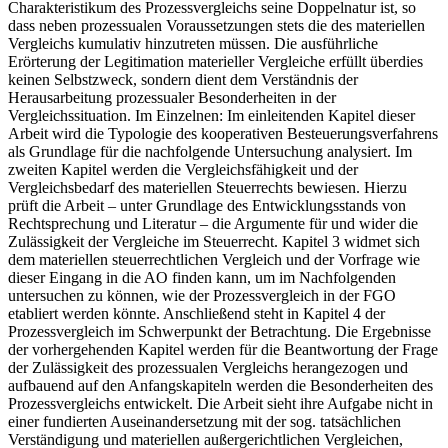
Charakteristikum des Prozessvergleichs seine Doppelnatur ist, so
dass neben prozessualen Voraussetzungen stets die des materiellen
Vergleichs kumulativ hinzutreten müssen. Die ausführliche
Erörterung der Legitimation materieller Vergleiche erfüllt überdies
keinen Selbstzweck, sondern dient dem Verständnis der
Herausarbeitung prozessualer Besonderheiten in der
Vergleichssituation. Im Einzelnen: Im einleitenden Kapitel dieser
Arbeit wird die Typologie des kooperativen Besteuerungsverfahrens
als Grundlage für die nachfolgende Untersuchung analysiert. Im
zweiten Kapitel werden die Vergleichsfähigkeit und der
Vergleichsbedarf des materiellen Steuerrechts bewiesen. Hierzu
prüft die Arbeit – unter Grundlage des Entwicklungsstands von
Rechtsprechung und Literatur – die Argumente für und wider die
Zulässigkeit der Vergleiche im Steuerrecht. Kapitel 3 widmet sich
dem materiellen steuerrechtlichen Vergleich und der Vorfrage wie
dieser Eingang in die AO finden kann, um im Nachfolgenden
untersuchen zu können, wie der Prozessvergleich in der FGO
etabliert werden könnte. Anschließend steht in Kapitel 4 der
Prozessvergleich im Schwerpunkt der Betrachtung. Die Ergebnisse
der vorhergehenden Kapitel werden für die Beantwortung der Frage
der Zulässigkeit des prozessualen Vergleichs herangezogen und
aufbauend auf den Anfangskapiteln werden die Besonderheiten des
Prozessvergleichs entwickelt. Die Arbeit sieht ihre Aufgabe nicht in
einer fundierten Auseinandersetzung mit der sog. tatsächlichen
Verständigung und materiellen außergerichtlichen Vergleichen,