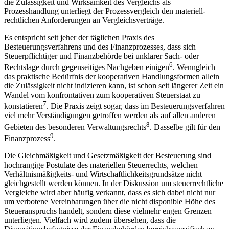
die Zulässigkeit und Wirksamkeit des Vergleichs als
Prozesshandlung unterliegt der Prozessvergleich den materiell-
rechtlichen Anforderungen an Vergleichsverträge.
Es entspricht seit jeher der täglichen Praxis des
Besteuerungsverfahrens und des Finanzprozesses, dass sich
Steuerpflichtiger und Finanzbehörde bei unklarer Sach- oder
6
Rechtslage durch gegenseitiges Nachgeben einigen
. Wenngleich
das praktische Bedürfnis der kooperativen Handlungsformen allein
die Zulässigkeit nicht indizieren kann, ist schon seit längerer Zeit ein
Wandel vom konfrontativen zum kooperativen Steuerstaat zu
7
konstatieren
. Die Praxis zeigt sogar, dass im Besteuerungsverfahren
viel mehr Verständigungen getroffen werden als auf
allen anderen
8
Gebieten des besonderen Verwaltungsrechts
. Dasselbe gilt für den
9
Finanzprozess
.
Die Gleichmäßigkeit und Gesetzmäßigkeit der Besteuerung sind
hochrangige Postulate des materiellen Steuerrechts, welchen
Verhältnismäßigkeits- und Wirtschaftlichkeitsgrundsätze nicht
gleichgestellt werden können. In der Diskussion um steuerrechtliche
Vergleiche wird aber häufig verkannt, dass es sich dabei nicht nur
um verbotene Vereinbarungen über die nicht disponible Höhe des
Steueranspruchs handelt, sondern diese vielmehr engen Grenzen
unterliegen. Vielfach wird zudem übersehen, dass die