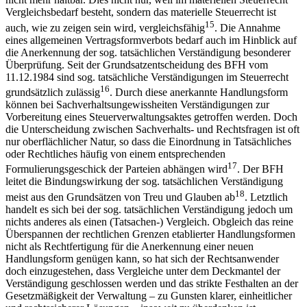
Vergleichsbedarf besteht, sondern das materielle Steuerrecht ist
15
auch, wie zu zeigen sein wird, vergleichsfähig
. Die Annahme
eines allgemeinen Vertragsformverbots bedarf auch im Hinblick auf
die Anerkennung der sog. tatsächlichen Verständigung besonderer
Überprüfung. Seit der Grundsatzentscheidung des BFH vom
11.12.1984 sind sog. tatsächliche Verständigungen im Steuerrecht
16
grundsätzlich zulässig
. Durch diese anerkannte Handlungsform
können bei Sachverhaltsungewissheiten Verständigungen zur
Vorbereitung eines Steuerverwaltungsaktes getroffen werden. Doch
die Unterscheidung zwischen Sachverhalts- und Rechtsfragen ist oft
nur oberflächlicher Natur, so dass die Einordnung in Tatsächliches
oder Rechtliches häufig von einem entsprechenden
17
Formulierungsgeschick der Parteien abhängen wird
. Der BFH
leitet die Bindungswirkung der sog. tatsächlichen Verständigung
18
meist aus den Grundsätzen von Treu und Glauben ab
. Letztlich
handelt es sich bei der sog. tatsächlichen Verständigung jedoch um
nichts anderes als einen (Tatsachen-) Vergleich. Obgleich das reine
Überspannen der rechtlichen Grenzen etablierter Handlungsformen
nicht als Rechtfertigung für die Anerkennung einer neuen
Handlungsform genügen kann, so hat sich der Rechtsanwender
doch einzugestehen, dass Vergleiche unter dem Deckmantel der
Verständigung geschlossen werden und das strikte Festhalten an der
Gesetzmäßigkeit der Verwaltung – zu Gunsten klarer, einheitlicher