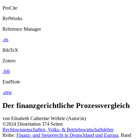
ProCite
RefWorks
Reference Manager
.ris
BibTeX
Zotero
.bib
EndNote
.enw
Der finanzgerichtliche Prozessvergleich
von
Elisabeth Catherine Wöhrle (Autor:in)
©2024
Dissertation
374 Seiten
Rechtswissenschaften, Volks- & Betriebswirtschaftslehre
Reihe:
Finanz- und Steuerrecht in Deutschland und Europa
, Band