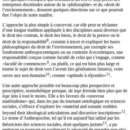
entreprises doctrinales autour de la «philosophie» et du «droit de
l’environnement», donnent quelques directions sur ce que pourrait
être l’objet de notre matière.
L’approche la plus simple à concevoir, car elle peut se réclamer
d’une longue tradition appliquée à des disciplines aussi diverses que
le droit des contrats, le droit des biens, le droit de la preuve ou le
8
droit de la responsabilité
, consiste à tracer et expliquer les bases
philosophiques du droit de l’environnement, par exemple ses
fondements anthropocentriques ou au contraire écocentriques, une
responsabilité conçue comme faculté de celui qui s’engage, comme
9
«faculté de commencer»
, ou plutôt, ce qui est bien plus large et
tourne le sujet de droit vers l’avenir (les générations futures), voire
10
11
ouvre aux non-humains
, comme «aptitude à répondre»
.
Une autre approche possible est beaucoup plus prospective et
prescriptive, nomothétique presque, de
lege ferenda
bien plus que de
lege lata
à tout le moins. Elle a les faveurs du «nouveau
matérialisme» qui, dans les pas du tournant ontologique en sciences
sociales, s’efforce d’explorer les «material and somatic realities
12
beyond their ideological articulations and discursive inscriptions»
.
Le terme d’Anthropocène, tel qu’il est aujourd’hui utilisé par les
13
théoriciens des sciences sociales, dont quelques juristes
, a pu
renforcer ce tournant en soulignant la nécessité de regarder non plus