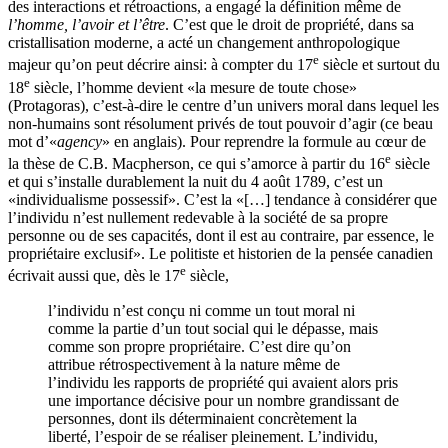
des interactions et rétroactions, a engagé la définition même de
l’homme, l’avoir et l’être
. C’est que le droit de propriété, dans sa
cristallisation moderne, a acté un changement anthropologique
e
majeur qu’on peut décrire ainsi: à compter du 17
siècle et surtout du
e
18
siècle, l’homme devient «la mesure de toute chose»
(Protagoras), c’est-à-dire le centre d’un univers moral dans lequel les
non-humains sont résolument privés de tout pouvoir d’agir (ce beau
mot d’«
agency
» en anglais). Pour reprendre la formule au cœur de
e
la thèse de C.B. Macpherson, ce qui s’amorce à partir du 16
siècle
et qui s’installe durablement la nuit du 4 août 1789, c’est un
«individualisme possessif». C’est la «[…] tendance à considérer que
l’individu n’est nullement redevable à la société de sa propre
personne ou de ses capacités, dont il est au contraire, par essence, le
propriétaire exclusif». Le politiste et historien de la pensée canadien
e
écrivait aussi que, dès le 17
siècle,
l’individu n’est conçu ni comme un tout moral ni
comme la partie d’un tout social qui le dépasse, mais
comme son propre propriétaire. C’est dire qu’on
attribue rétrospectivement à la nature même de
l’individu les rapports de propriété qui avaient alors pris
une importance décisive pour un nombre grandissant de
personnes, dont ils déterminaient concrètement la
liberté, l’espoir de se réaliser pleinement. L’individu,