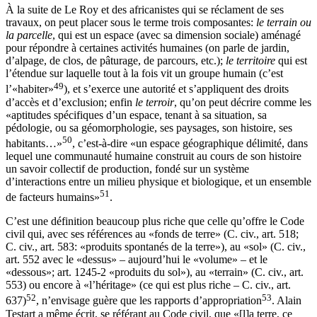
À la suite de Le Roy et des africanistes qui se réclament de ses
travaux, on peut placer sous le terme trois composantes:
le terrain ou
la parcelle
, qui est un espace (avec sa dimension sociale) aménagé
pour répondre à certaines activités humaines (on parle de jardin,
d’alpage, de clos, de pâturage, de parcours, etc.);
le territoire
qui est
l’étendue sur laquelle tout à la fois vit un groupe humain (c’est
49
l’«habiter»
), et s’exerce une autorité et s’appliquent des droits
d’accès et d’exclusion; enfin
le terroir
, qu’on
peut décrire comme les
«aptitudes spécifiques d’un espace, tenant à sa situation, sa
pédologie, ou sa géomorphologie, ses paysages, son histoire, ses
50
habitants…»
, c’est-à-dire «un espace géographique délimité, dans
lequel une communauté humaine construit au cours de son histoire
un savoir collectif de production, fondé sur un système
d’interactions entre un milieu physique et biologique, et un ensemble
51
de facteurs humains»
.
C’est une définition beaucoup plus riche que celle qu’offre le Code
civil qui, avec ses références au «fonds de terre» (C. civ., art. 518;
C. civ., art. 583: «produits spontanés de la terre»), au «sol» (C. civ.,
art. 552 avec le «dessus» – aujourd’hui le «volume» – et le
«dessous»; art. 1245-2 «produits du sol»), au «terrain» (C. civ., art.
553) ou encore à «l’héritage» (ce qui est plus riche – C. civ., art.
52
53
637)
, n’envisage guère que les rapports d’appropriation
. Alain
Testart a même écrit, se référant au Code civil, que «[l]‌a terre, ce