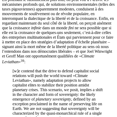
mécanismes profonds qui, de solutions environnementales (telles des
taxes pigouviennes) apparemment modestes, conduisent à des
mouvements de soulèvement ou de révolte populaire, en
interrompant la dialectique de la liberté et de la croissance. Enfin, en
regardant maintenant du seul côté de la liberté, on perçoit aisément
que la croissance
infinie
dans un monde
fini
ne sera possible que si
elle est la croissance de quelques-uns seulement, c’est-à-dire celles
des entreprises multinationales et États qui parviennent pour ce faire
à mettre en place des stratégies d’adaptation d’échelle planétaire –
signant ainsi la mort même de la liberté politique au sens où nous
l’entendons dans nos démocraties libérales – et que Joel Winwright
et Geoff Man ont opportunément qualifiées de «
Climate
39
Leviathan
»
:
[w]‌e contend that the drive to defend capitalist social
relations will push the world toward «Climate
Leviathan», namely adaptation projects to allow
capitalist elites to stabilize their position amidst
planetary crises. This scenario, we posit, implies a shift
in the character and form of sovereignty: the likely
emergence of
planetary sovereignty
, defined by an
exception proclaimed in the name of preserving life on
Earth. We are not suggesting that sovereignty will be
characterized by the quasi-monarchical rule of a single