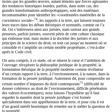
moins que les grandes œuvres, autant témoins que forces agissantes
des tendances historiques lourdes, parfois, dans notre cas, des
grandes transformations anthropologiques, sont des matériaux
incontournables pour identifier les «coordonnées matérielles de la
74
coexistence sociale»
, les rapports à la terre, qui laissent toujours
leurs traces dans les débats théoriques et normatifs, comme on l’a
dit. On s’intéressera ainsi aux juristes, mais surtout aux grands
penseurs, parfois juristes, souvent pétris de cette culture classique
qui embrasse tout, mais moins à la doctrine des juristes et aux
principes de la science du droit, en tout cas jusqu’au moment où se
consolide et s’amplifie un certain modèle propriétaire, c’est-à-dire
après le Code civil.
On aura compris, à ce stade, où se situent le cœur et l’ambition de
l’ouvrage: réexplorer la philosophie juridique de la propriété, la
formulation théorique de la propriété moderne comme révélateur
d’un certain rapport à la terre, à l’environnement, à la nature, dans la
formation de la pensée juridique. Autrement dit, pour comprendre un
75
certain nombre d’impasses du droit contemporain
(difficulté de
donner cohérence au droit de l’environnement, difficile pénétration
des valeurs écocentriques), nous faisons l’hypothèse qu’il faut
regarder la manière dont la pensée juridique s’est formée
spécialement dans son appréhension de la terre, et pour cela il est
d’un grand intérêt heuristique de remettre sur le métier la question de
la propriété.