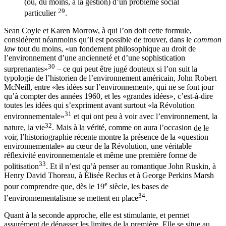
(ou, du moins, à la gestion) d’un problème social
29
particulier
.
Sean Coyle et Karen Morrow, à qui l’on doit cette formule,
considèrent néanmoins qu’il est possible de trouver, dans le
common
law
tout du moins, «un fondement philosophique au droit de
l’environnement d’une ancienneté et d’une sophistication
30
surprenantes»
– ce qui peut être jugé douteux si l’on suit la
typologie de l’historien de l’environnement américain, John Robert
McNeill, entre «les idées sur l’environnement», qui ne se font jour
qu’à compter des années 1960, et les «grandes idées», c’est-à-dire
toutes les idées qui s’expriment avant surtout «la Révolution
31
environnementale»
et qui ont peu à voir avec l’environnement, la
32
nature, la vie
. Mais à la vérité, comme on aura l’occasion
de le
voir, l’historiographie récente montre la présence de la «question
environnementale» au cœur de la Révolution, une véritable
réflexivité environnementale et même une première forme de
33
politisation
. Et il n’est qu’à penser au romantique John Ruskin, à
Henry David Thoreau, à Élisée Reclus et à George Perkins Marsh
e
pour comprendre que, dès le 19
siècle, les bases de
34
l’environnementalisme se mettent en place
.
Quant à la seconde approche, elle est stimulante, et permet
assurément de dépasser les limites de la première. Elle se situe au