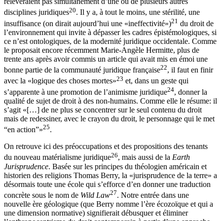
relèveraient pas simultanément d’une ou de plusieurs autres
20
disciplines juridiques
. Il y a, à tout le moins, une stérilité, une
21
insuffisance (on dirait aujourd’hui une «ineffectivité»)
du droit de
l’environnement qui invite à dépasser les cadres épistémologiques, si
ce n’est ontologiques, de la modernité juridique occidentale. Comme
le proposait encore récemment Marie-Angèle Hermitte, plus de
trente ans après avoir commis un article qui avait mis en émoi une
22
bonne partie de la communauté juridique française
, il faut
en finir
23
avec la «logique des choses mortes»
et, dans un geste qui
24
s’apparente à une promotion de l’animisme juridique
, donner la
qualité de sujet de droit à des non-humains. Comme elle le résume: il
s’agit «[…] de ne plus se concentrer sur le seul contenu du droit
mais de redessiner, avec le crayon du droit, le personnage qui le met
25
“en action”»
.
On retrouve ici des préoccupations et des propositions des tenants
26
du nouveau matérialisme juridique
, mais aussi de la
Earth
Jurisprudence
. Basée sur les principes du théologien américain et
historien des religions Thomas Berry, la «jurisprudence de la terre» a
désormais toute une école qui s’efforce d’en donner une traduction
27
concrète sous le nom de
Wild Law
. Notre entrée dans une
nouvelle ère géologique (que Berry nomme l’ère écozoïque et qui a
une dimension normative) signifierait débusquer et éliminer