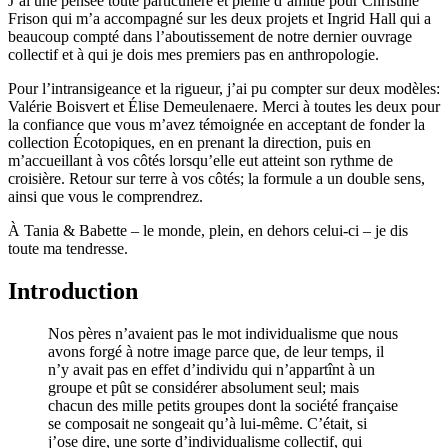
J’ai une pensée toute particulière et pleine d’amitié pour Christine
Frison qui m’a accompagné sur les deux projets et Ingrid Hall qui a
beaucoup compté dans l’aboutissement de notre dernier ouvrage
collectif et à qui je dois mes premiers pas en anthropologie.
Pour l’intransigeance et la rigueur, j’ai pu compter sur deux modèles:
Valérie Boisvert et Élise Demeulenaere. Merci à toutes les deux pour
la confiance que vous m’avez témoignée en acceptant de fonder la
collection Écotopiques, en en prenant la direction, puis en
m’accueillant à vos côtés lorsqu’elle eut atteint son rythme de
croisière. Retour sur terre à vos côtés; la formule a un double sens,
ainsi que vous le comprendrez.
À Tania & Babette – le monde, plein, en dehors celui-ci – je dis
toute ma tendresse.
Introduction
Nos pères n’avaient pas le mot individualisme que nous
avons forgé à notre image parce que, de leur temps, il
n’y avait pas en effet d’individu qui n’appartînt à un
groupe et pût se considérer absolument seul; mais
chacun des mille petits groupes dont la société française
se composait ne songeait qu’à lui-même. C’était, si
j’ose dire, une sorte d’individualisme collectif, qui