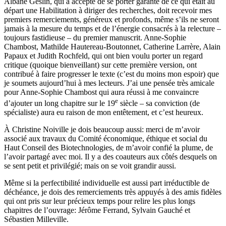
Albane Geslin, qui a accepté de se porter garante de ce qui était au
départ une Habilitation à diriger des recherches, doit recevoir mes
premiers remerciements, généreux et profonds, même s’ils ne seront
jamais à la mesure du temps et de l’énergie consacrés à la relecture –
toujours fastidieuse – du premier manuscrit. Anne-Sophie
Chambost, Mathilde Hautereau-Boutonnet, Catherine Larrère, Alain
Papaux et Judith Rochfeld, qui ont bien voulu porter un regard
critique (quoique bienveillant) sur cette première version, ont
contribué à faire progresser le texte (c’est du moins mon espoir) que
je soumets aujourd’hui à mes lecteurs. J’ai une pensée très amicale
pour Anne-Sophie Chambost qui aura réussi à me convaincre
e
d’ajouter un long chapitre sur le 19
siècle – sa conviction (de
spécialiste) aura eu raison de mon entêtement, et c’est heureux.
À Christine Noiville je dois beaucoup aussi: merci de m’avoir
associé aux travaux du Comité économique, éthique et social du
Haut Conseil des Biotechnologies, de m’avoir confié la plume, de
l’avoir partagé avec moi. Il y a des coauteurs aux côtés desquels on
se sent petit et privilégié; mais on se voit grandir aussi.
Même si la perfectibilité individuelle est aussi part irréductible de
déchéance, je dois des remerciements très appuyés à des amis fidèles
qui ont pris sur leur précieux temps pour relire les plus longs
chapitres de l’ouvrage: Jérôme Ferrand, Sylvain Gauché et
Sébastien Milleville.