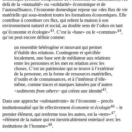
delà de la «mutualité» ou «solidarité» économique et de
l’autosuffisance, l’économie domestique repose sur «des flux de vie
matérielle qui sous-tendent toutes les formations économiques. Elle
contribue à constituer ces flux, qui relient la maison à
son
environnement naturel et social, au double sens de l’
oikos
en tant
43
44
qu’économie et écologie»
. C’est la «base» ou le «commun»
,
qu’on peut encore définir comme:
un ensemble hétérogène et mouvant qui permet
d’établir des relations. Contingente et spécifiée
localement, une base sert de médiateur aux relations
entre les personnes et les met en relation avec les
choses. C’est un patrimoine qui se trouve à l’extérieur
de la personne, en la forme de ressources matérielles,
d’outils et de connaissances, et à l’intérieur d’elle-
même, comme traces et marques laissées par d’autres
45
<
sediments from others
> qui créent une identité
.
Dans une approche «substantiviste» de l’économie – procès
46
institutionnalisé qui lie effectivement
économie
et
écologie
– le
47
premier élément, qui renferme tous les autres, est la «terre»
,
«élément de la nature qui est inextricablement entrelacé avec les
48
institutions de l’homme»
.