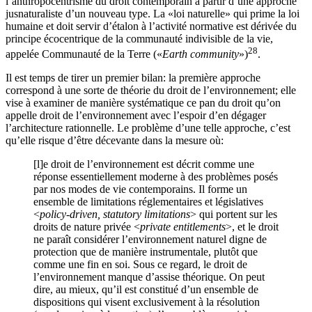
l’anthropocentrisme du droit contemporain à partir d’une
approche
jusnaturaliste d’un nouveau type. La «loi naturelle» qui prime la loi
humaine et doit servir d’étalon à l’activité normative est dérivée du
principe écocentrique de la communauté indivisible de la vie,
28
appelée Communauté de la Terre («
Earth community
»)
.
Il est temps de tirer un premier bilan: la première approche
correspond à une sorte de théorie du droit de l’environnement; elle
vise à examiner de manière systématique ce pan du droit qu’on
appelle droit de l’environnement avec l’espoir d’en dégager
l’architecture rationnelle. Le problème d’une telle approche, c’est
qu’elle risque d’être décevante dans la mesure où:
[l]‌e droit de l’environnement est décrit comme une
réponse essentiellement moderne à des problèmes posés
par nos modes de vie contemporains. Il forme un
ensemble de limitations réglementaires et législatives
<
policy-driven, statutory limitations
> qui portent sur les
droits de nature privée <
private entitlements
>, et le droit
ne paraît considérer l’environnement naturel digne de
protection que de manière instrumentale, plutôt que
comme une fin en soi. Sous ce regard, le droit de
l’environnement manque d’assise théorique. On peut
dire, au mieux, qu’il est constitué d’un ensemble de
dispositions qui visent exclusivement à la résolution