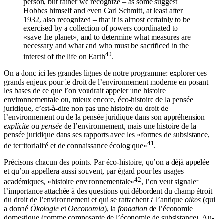
person, but rather we recognize – as some suggest
Hobbes himself and even Carl Schmitt, at least after
1932, also recognized – that it is almost certainly to be
exercised by a collection of powers coordinated to
«save the planet», and to determine what measures are
necessary and what and who must be sacrificed in the
40
interest of the life on Earth
.
On a donc ici les grandes lignes de notre programme: explorer ces
grands enjeux pour le droit de l’environnement moderne en posant
les bases de ce que l’on voudrait appeler une histoire
environnementale ou, mieux encore, éco-histoire de la pensée
juridique, c’est-à-dire non pas une histoire du droit de
l’environnement ou de la pensée juridique dans son appréhension
explicite
ou
pensée
de l’environnement, mais une histoire de la
pensée juridique dans ses rapports avec les «formes de subsistance,
41
de territorialité et de connaissance écologique»
.
Précisons chacun des points. Par éco-histoire, qu’on a déjà appelée
et qu’on appellera aussi souvent, par égard pour les usages
42
académiques, «histoire environnementale»
, l’on veut signaler
l’importance attachée à des questions qui débordent du champ étroit
du droit de l’environnement et qui se rattachent à l’antique
oikos
(qui
a donné
Ökologie
et
Oeconomia
), la
fondation
de l’économie
domestique (comme composante de l’économie de subsistance). Au-