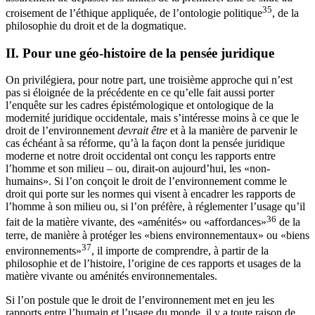
35
croisement de l’éthique appliquée, de l’ontologie politique
, de la
philosophie du droit et de la dogmatique.
II.
Pour une géo-histoire de la pensée juridique
On privilégiera, pour notre part, une troisième approche qui n’est
pas si éloignée de la précédente en ce qu’elle fait aussi porter
l’enquête sur les cadres épistémologique et ontologique de la
modernité juridique occidentale, mais s’intéresse moins à ce que le
droit de l’environnement
devrait être
et à la manière de parvenir le
cas échéant à sa réforme, qu’à la façon dont la pensée juridique
moderne et notre droit occidental ont conçu les rapports entre
l’homme et son milieu – ou, dirait-on aujourd’hui, les «non-
humains». Si l’on conçoit le droit de l’environnement comme le
droit qui porte sur les normes qui visent à encadrer les rapports de
l’homme à son milieu ou, si l’on préfère, à réglementer l’usage qu’il
36
fait de la matière vivante, des «aménités» ou «affordances»
de la
terre, de manière à protéger les «biens environnementaux» ou «biens
37
environnements»
, il importe de comprendre, à partir de la
philosophie et de
l’histoire, l’origine de ces rapports et usages de la
matière vivante ou aménités environnementales.
Si l’on postule que le droit de l’environnement met en jeu les
rapports entre l’humain et l’usage du monde, il y a toute raison de