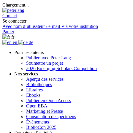
Chargement...
Contact
Se connecter
Avec nom d’utilisateur / e-mail
Via votre institution
Panier
fr
en
de
Pour les auteurs
Publier avec Peter Lang
Soumettre un projet
2026 Emerging Scholars Competition
Nos services
Aperçu des services
Bibliothèques
Libraires
Ebooks
Publier en Open Access
Open EBA
Marketing et Presse
Consultation de spécimens
Événements
BiblioCon 2025
Domaines d’activité