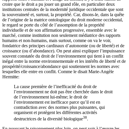
croire que le droit a pu jouer un grand rôle, en particulier deux
institutions centrales de la modernité juridique occidentale que sont
la souveraineté et, surtout, la propriété. Car, disons-le, dans la quête
de l’origine de la matrice ontologique du droit moderne occidental,
le regard se porte du côté de l’assomption de la propriété
individuelle et de son affirmation progressive, ensemble avec le
marché, comme institution non seulement médiatrice des rapports
humains et non-humains, mais surtout, comme on va le voir,
fondatrice des principes cardinaux d’autonomie (ou de liberté) et de
croissance (ou d’abondance). On peut ainsi expliquer l’impuissance
souvent constatée du droit de l’environnement qui tient à un conflit
inégal entre la norme environnementale et les intérêts de liberté et de
prospérité/croissance/abondance qui soutiennent les normes avec
lesquelles elle entre en conflit. Comme le disait Marie-Angèle
Hermitte:
La cause première de l’inefficacité du droit de
l’environnement ne doit pas être cherchée dans le droit
de l’environnement lui-même; le droit de
l’environnement est inefficace parce qu’il est en
contradiction avec des normes plus puissantes, qui
organisent et protègent les différentes activités
38
destructrices de la diversité biologique
.
En poussant le raisonnement plus loin, on peut voir à l’œuvre les