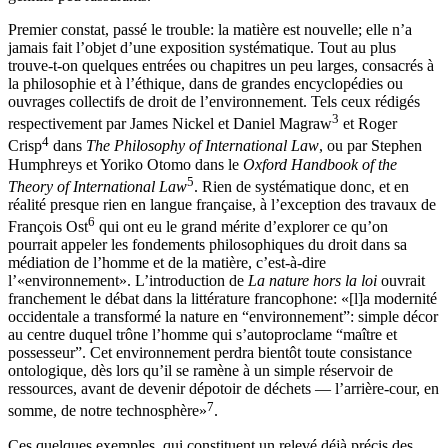
Premier constat, passé le trouble: la matière est nouvelle; elle n’a
jamais fait l’objet d’une exposition systématique. Tout au plus
trouve-t-on quelques entrées ou chapitres un peu larges, consacrés à
la philosophie et à l’éthique, dans de grandes encyclopédies ou
ouvrages collectifs de droit de l’environnement. Tels ceux rédigés
3
respectivement par James Nickel et Daniel Magraw
et Roger
4
Crisp
dans
The Philosophy of International Law
, ou par Stephen
Humphreys et Yoriko Otomo dans le
Oxford Handbook of the
5
Theory of International Law
. Rien de systématique donc, et en
réalité presque rien en langue française, à l’exception des travaux de
6
François Ost
qui ont eu le grand mérite d’explorer ce qu’on
pourrait appeler les fondements philosophiques du droit dans sa
médiation de l’homme et de la matière, c’est-à-dire
l’«environnement». L’introduction de
La nature hors la loi
ouvrait
franchement le débat dans la littérature francophone: «[l]‌a modernité
occidentale a transformé la nature en “environnement”: simple décor
au centre duquel trône l’homme qui s’autoproclame “maître et
possesseur”. Cet environnement perdra bientôt toute consistance
ontologique, dès lors qu’il se ramène à un simple réservoir de
ressources, avant de devenir dépotoir de déchets — l’arrière-cour, en
7
somme, de notre technosphère»
.
Ces quelques exemples, qui constituent un relevé déjà précis des