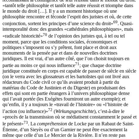
«tantôt telle philosophie et tantôt telle autre réussit et triomphe dans
le monde du droit […]. Il y a un moment historique où une
philosophie rencontre et féconde l’esprit des juristes et où, de cette
69
conjonction, sortent les principes d’une science du droit»
. Quasi-
intemporalité donc des grandes «cathédrales philosophiques», mais
70
«radicale historicité»
de l’opinion des juristes qui, à tel ou tel
moment, parce que les conditions sociales, économiques et
politiques s’imposent ou s’y prêtent, font place et droit aux
monuments de la pensée par et dans de nouvelles doctrines
juridiques. Il est vrai, d’un autre côté, que l’on choisit toujours en
71
partie au moins ce qui nous influence
; que chaque doctrine
juridique constituée en corps est capable de passer de siècle en siècle
(on le verra avec les glossateurs et les bartolistes qui ont livré aux
rédacteurs du Code civil ce qu’ils avaient produit à partir du
matériau du Code de Justinien et du Digeste) en produisant des
effets qui sont en partie étrangers à l’univers philosophique dense
qui l’avait portée (les Exégètes fourniront un autre exemple); et
qu’enfin, il y a toujours le «travail de l’histoire» ou «l’histoire de
72
l’action (ou influence)»
(
Wirkungsgeschichte
), c’est-à-dire le
«procès de la transmission où se médiatisent constamment le passé et
73
le présent»
. La
compréhension
de Locke par un Rabaut de Saint-
Étienne, d’un Sieyès ou d’un Garnier ne peut être exactement la
même que celle d’un Le Mercier de la Rivière. Il n’en reste pas