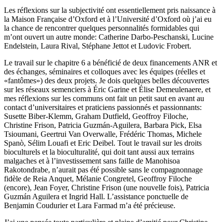
Les réflexions sur la subjectivité ont essentiellement pris naissance à
la Maison Française d’Oxford et à l’Université d’Oxford où j’ai eu
la chance de rencontrer quelques personnalités formidables qui
m’ont ouvert un autre monde: Catherine Darbo-Peschanski, Lucine
Endelstein, Laura Rival, Stéphane Jettot et Ludovic Frobert.
Le travail sur le chapitre 6 a bénéficié de deux financements ANR et
des échanges, séminaires et colloques avec les équipes (réelles et
«fantômes») des deux projets. Je dois quelques belles découvertes
sur les réseaux semenciers à Éric Garine et Élise Demeulenaere, et
mes réflexions sur les communs ont fait un petit saut en avant au
contact d’universitaires et praticiens passionnés et passionnants:
Susette Biber-Klemm, Graham Dutfield, Geoffroy Filoche,
Christine Frison, Patricia Guzmán-Aguilera, Barbara Pick, Elsa
Tsioumani, Geertrui Van Overwalle, Frédéric Thomas, Michele
Spanò, Sélim Louafi et Eric Deibel. Tout le travail sur les droits
bioculturels et la bioculturalité, qui doit tant aussi aux terrains
malgaches et à l’investissement sans faille de Manohisoa
Rakotondrabe, n’aurait pas été possible sans le compagnonnage
fidèle de Reia Anquet, Mélanie Congretel, Geoffroy Filoche
(encore), Jean Foyer, Christine Frison (une nouvelle fois), Patricia
Guzmán Aguilera et Ingrid Hall. L’assistance ponctuelle de
Benjamin Coudurier et Lara Farmad m’a été précieuse.