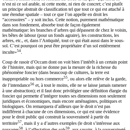
n’est ni ce sol arable, ni cette motte, ni rien de concret; c’est plutôt
un principe abstrait de classification tel que tout ce qui est attaché à
une étendue spatiale – tout ce que l’on appelle en droit les
“accessoires” – y soit inclus. Cette notion, purement mathématique
dans son fondement, absorbe tout de façon également
mathématique: les branches d’arbres qui dépassent de chez le voisin,
les bêtes de labour (pour un fonds agraire), les constructions, les
arbres, etc., et,
dans l’Antiquité, tout ce qui était aussi dans le sous-
sol. C’est pourquoi on peut être propriétaire d’un sol entièrement
54
inculte»
.
Coup de rasoir d’Occam dont on voit bien l’intérêt à un certain point
de l’histoire, mais qui ne donne pas la mesure de la richesse du
phénomène foncier (dans beaucoup de cultures, la terre est
55
inappropriable ou hors commerce
, ou alors elle relève de la garde,
56
de l’intendance
et, à tout le moins, elle ne se laisse jamais ramener
à une abstraction); et il faut donc privilégier une définition élargie du
foncier qui permette d’intégrer toutes ses dimensions non seulement
juridiques et économiques, mais encore aménagistes, politiques et
biologiques. On remarquera d’ailleurs que le droit n’est pas
indifférent à chacune de ces dimensions, ce qui est une évidence
pour le droit public qui construit la souveraineté à partir du
57
territoire
, mais il y a d’autres exemples (le droit s’intéresse aux
58
59
paysages
, à l’affectation des sols
, aux savoirs, à la souveraineté