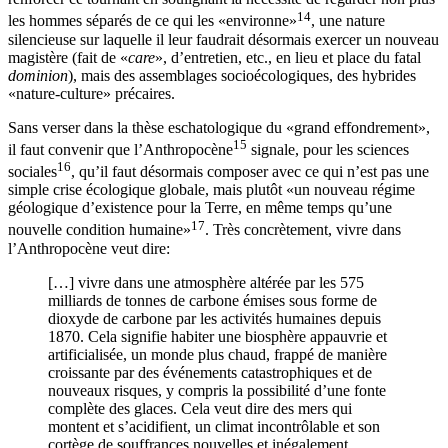
14
les hommes séparés de ce qui les «environne»
, une nature
silencieuse sur laquelle il leur faudrait désormais exercer un nouveau
magistère (fait de «
care
», d’entretien, etc., en lieu et place du fatal
dominion
), mais des assemblages socioécologiques, des hybrides
«nature-culture» précaires.
Sans verser dans la thèse eschatologique du «grand effondrement»,
15
il faut convenir que l’Anthropocène
signale, pour les sciences
16
sociales
, qu’il faut désormais composer avec ce qui n’est pas une
simple crise écologique globale, mais plutôt «un nouveau régime
géologique d’existence pour la Terre, en même temps qu’une
17
nouvelle condition humaine»
. Très concrètement, vivre dans
l’Anthropocène veut dire:
[…] vivre dans une atmosphère altérée par les 575
milliards de tonnes de carbone émises sous forme de
dioxyde de carbone par les activités humaines depuis
1870. Cela signifie habiter une biosphère appauvrie et
artificialisée, un monde plus chaud, frappé de manière
croissante par des événements catastrophiques et de
nouveaux risques, y compris la possibilité d’une fonte
complète des glaces. Cela veut dire des mers qui
montent et s’acidifient, un climat incontrôlable et son
cortège de souffrances nouvelles et inégalement