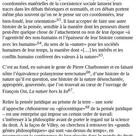
coordonnées matérielles de la coexistence sociale laissent leurs
traces dans les débats théoriques et normatifs, et ces débats portent
même plus souvent qu’on ne le pense sur ces coordonnées, leur
63
bien-fondé, leur orientation»
. Il faut accepter de faire une autre
histoire de la pensée, sensible à la manière dont les penseurs disent
peut-être quelque chose de l’attachement ou non de leur époque «à
l’agentivité des non-humains et l’épaisseur de leur histoire commune
64
avec les humains»
, du sens de la «nature» pour les sociétés
humaines de leur temps, la manière dont «[…] les intérêts et les
65
conflits humains confèrent des valeurs à la nature»
.
C’est au fond, en suivant le geste de Pierre Charbonnier et en faisant
66
nôtre l’équivalence polanyienne terre/nature
, d’une histoire de la
nature qu’il est question, une histoire de la nature désenchantée,
appropriée,
gouvernée, que l’on trouvait au cœur de l’ouvrage de
67
François Ost,
La nature hors la loi
.
Relire la pensée juridique au prisme de la terre – une sorte
68
d’approche
chthonienne
ou «géocentrique»
de la pensée juridique
– est une entreprise qui impose un certain ordre de travail:
s’intéresser à la philosophie avant de porter le regard sur la science
du droit. À la façon de Villey, on cherchera à retrouver les «grands
génies philosophiques» qui sont «au-dessus du temps», en
reconnaissant la contingence de leur réussite dans le monde du droit: