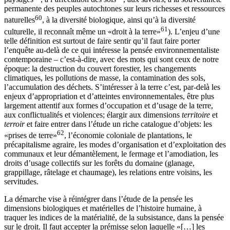
permanente des peuples autochtones sur leurs richesses et ressources
60
naturelles
, à la diversité biologique, ainsi qu’à la diversité
61
culturelle, il reconnaît même un «droit à la terre»
). L’enjeu d’une
telle définition est surtout de faire
sentir qu’il faut faire porter
l’enquête au-delà de ce qui intéresse la pensée environnementaliste
contemporaine – c’est-à-dire, avec des mots qui sont ceux de notre
époque: la destruction du couvert forestier, les changements
climatiques, les pollutions de masse, la contamination des sols,
l’accumulation des déchets. S’intéresser à la terre c’est, par-delà les
enjeux d’appropriation et d’atteintes environnementales, être plus
largement attentif aux formes d’occupation et d’usage de la terre,
aux conflictualités et violences; élargir aux dimensions
territoire
et
terroir
et faire entrer dans l’étude un riche catalogue d’objets: les
62
«prises de terre»
, l’économie coloniale de plantations, le
précapitalisme agraire, les modes d’organisation et d’exploitation des
communaux et leur démantèlement, le fermage et l’amodiation, les
droits d’usage collectifs sur les forêts du domaine (glanage,
grappillage, râtelage et chaumage), les relations entre voisins, les
servitudes.
La démarche vise à réintégrer dans l’étude de la pensée les
dimensions biologiques et matérielles de l’histoire humaine, à
traquer les indices de la matérialité, de la subsistance, dans la pensée
sur le droit. Il faut accepter la prémisse selon laquelle «[…] les