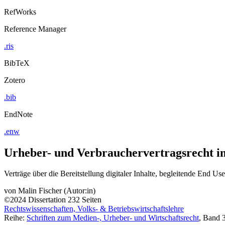
RefWorks
Reference Manager
.ris
BibTeX
Zotero
.bib
EndNote
.enw
Urheber- und Verbrauchervertragsrecht i
Verträge über die Bereitstellung digitaler Inhalte, begleitende End U
von
Malin Fischer (Autor:in)
©2024
Dissertation
232 Seiten
Rechtswissenschaften, Volks- & Betriebswirtschaftslehre
Reihe:
Schriften zum Medien-, Urheber- und Wirtschaftsrecht
, Band 