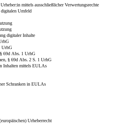
Urheber:in mittels ausschließlicher Verwertungsrechte
 digitalen Umfeld
nutzung
nutzung
g digitaler Inhalte
 UrhG
 1 UrhG
§ 69d Abs. 1 UrhG
en, § 69d Abs. 2 S. 1 UrhG
n Inhalten mittels EULAs
icher Schranken in EULAs
 (europäischen) Urheberrecht