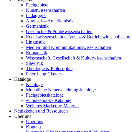
Fachgebiete
Kunstwissenschaften
Pädagogik
Anglistik – Amerikanistik
Germanistik
Geschichte & Politikwissenschaften
Rechtswissenschaften, Volks- & Betriebswirtschaftslehre
Linguistik
Medien- und Kommunikationswissenschaften
Romanistik
Wissenschaft, Gesellschaft & Kulturwissenschaften
Slawistik
Theologie & Philosophie
Peter Lang Classics
Kataloge
Kataloge
Monatliche Neuerscheinungskataloge
Fachgebietskataloge
«Coursebook» Kataloge
Weiteres Marketing Material
Neuigkeiten und Ressourcen
Über uns
Über uns
Kontakt