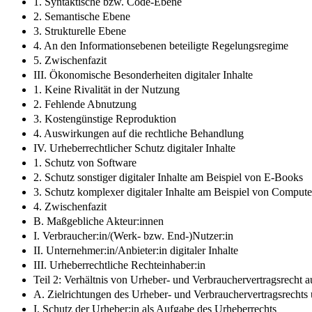
1. Syntaktische bzw. Code-Ebene
2. Semantische Ebene
3. Strukturelle Ebene
4. An den Informationsebenen beteiligte Regelungsregime
5. Zwischenfazit
III. Ökonomische Besonderheiten digitaler Inhalte
1. Keine Rivalität in der Nutzung
2. Fehlende Abnutzung
3. Kostengünstige Reproduktion
4. Auswirkungen auf die rechtliche Behandlung
IV. Urheberrechtlicher Schutz digitaler Inhalte
1. Schutz von Software
2. Schutz sonstiger digitaler Inhalte am Beispiel von E-Books
3. Schutz komplexer digitaler Inhalte am Beispiel von Compute
4. Zwischenfazit
B. Maßgebliche Akteur:innen
I. Verbraucher:in/(Werk- bzw. End-)Nutzer:in
II. Unternehmer:in/Anbieter:in digitaler Inhalte
III. Urheberrechtliche Rechteinhaber:in
Teil 2: Verhältnis von Urheber- und Verbrauchervertragsrecht au
A. Zielrichtungen des Urheber- und Verbrauchervertragsrechts 
I. Schutz der Urheber:in als Aufgabe des Urheberrechts