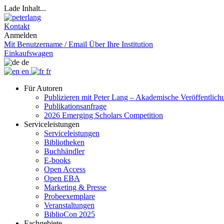
Lade Inhalt...
Kontakt
Anmelden
Mit Benutzername / Email
Über Ihre Institution
Einkaufswagen
de
en
fr
Für Autoren
Publizieren mit Peter Lang – Akademische Veröffentlic
Publikationsanfrage
2026 Emerging Scholars Competition
Serviceleistungen
Serviceleistungen
Bibliotheken
Buchhändler
E-books
Open Access
Open EBA
Marketing & Presse
Probeexemplare
Veranstaltungen
BiblioCon 2025
Fachgebiete