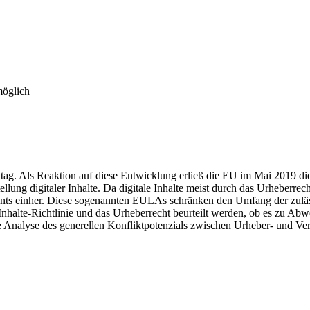
möglich
g. Als Reaktion auf diese Entwicklung erließ die EU im Mai 2019 die D
lung digitaler Inhalte. Da digitale Inhalte meist durch das Urheberrec
ts einher. Diese sogenannten EULAs schränken den Umfang der zulässig
halte-Richtlinie und das Urheberrecht beurteilt werden, ob es zu A
 Analyse des generellen Konfliktpotenzials zwischen Urheber- und Ver