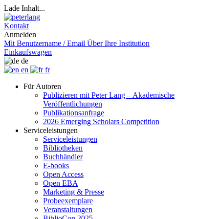
Lade Inhalt...
Kontakt
Anmelden
Mit Benutzername / Email
Über Ihre Institution
Einkaufswagen
de
en
fr
Für Autoren
Publizieren mit Peter Lang – Akademische
Veröffentlichungen
Publikationsanfrage
2026 Emerging Scholars Competition
Serviceleistungen
Serviceleistungen
Bibliotheken
Buchhändler
E-books
Open Access
Open EBA
Marketing & Presse
Probeexemplare
Veranstaltungen
BiblioCon 2025