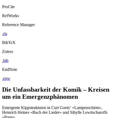
ProCite
RefWorks
Reference Manager
.ris
BibTeX
Zotero
.bib
EndNote
.enw
Die Unfassbarkeit der Komik – Kreisen
um ein Emergenzphänomen
Emergente Kippstrukturen in Curt Goetz‘ «Lampenschirm»,
Heinrich Heines «Buch der Lieder» und Sibylle Lewitscharoffs
«Pong»