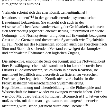
cum grano salis numinos.
Vielmehr scheint sich das aller Komik „eigentümliche[]
15
Irritationsmoment“
in der generalisierenden, systematischen
Begegnung fortzusetzen. Sie entzieht sich auch in der
wissenschaftlichen Auseinandersetzung der Greifbarkeit, widersetzt
sich widerborstig jeglicher Schematisierung, unterminiert etablierte
Ordnungs- und Normsysteme, bringt den auf Erkenntnis bezogenen
Geist an die Grenzen und theoretische Systematik wie Objektivität
zu Fall. Nicht nur des Rezipienten, sondern auch des Forschers nach
Sinn und Stabilität suchendem Verstand verweigert das komplexe
und ambivalente Phänomen den logischen Zugang.
Die subjektive, emotionale Seite der Komik und die Notwendigkeit
ihrer Bewältigung scheint sich somit auch im komiktheoretischen
Diskurs zu dokumentieren, sei es allein in dessen Reaktion, sie
unentwegt begrifflich und theoretisch zu fixieren zu versuchen.
Doch seit jeher legt sich die Komik nicht vorbehaltlos in die
Prokrustesbetten wissenschaftlicher Systematisierung,
Begriffsbestimmung und Theoriebildung, in die Philosophie und
Wissenschaft sie immer wieder zu zwingen versucht haben. Oder
wie Odo Marquard treffend formuliert: „Komisch ist […] etwas oder
muß es sein, mit dem man – grausamer- und angenehmerweise –
16
nicht fertig wird, schon gar nicht durch eine Theorie.“