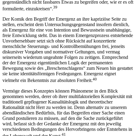
gegenständlich nicht fassbares Etwas zu begreifen oder, wie er es oft
39
formulierte, einzukreisen“.
Der Komik den Begriff der Emergenz an ihre kapriziöse Seite zu
stellen, erscheint dem Untersuchungsgegenstand insofern dienlich,
als Emergenz für eine von Intention und Bewusstsein unabhängige,
freie Entwicklung steht. Das in einem Emergenzprozess entstehende
Unvorhersehbare setzt sich ohne Rücksicht auf konzertierte
menschliche Steuerungs- und Kontrollbemühungen frei, jenseits
diskursiver Vorgaben und normativer Geltungen, und vermag
seinerseits wiederum ungeahnte Folgen zu zeitigen. Entsprechend
der der Emergenz eigentümlichen Logik der permanenten
Bewegung sowie des „Breschenschlagens“ zum Neuen hin gestattet
sie keine identitätsförmigen
Festlegungen. Emergenz eignet
40
vielmehr ein Bekenntnis zur absoluten Freiheit.
Vermöge dieses Konzeptes können Phänomene in den Blick
genommen werden, derer ob ihrer multifaktoriellen Komplexität mit
traditionell gepflogener Kausalitätslogik und theoretischer
Rationalität nicht Herr zu werden ist. Denn alternativ zu unserem
abendländischen Bedürfnis, für das Begreifen einer Sache einen
Grund postulieren zu müssen, auf den die Sache zurückgeführt
wird, befasst sich der Gedanke der Emergenz mit den jeweilig
verschiedenen Bedingungen des Hervorbringens oder Entstehens in
41
der Lebenswelt und der Kunst.