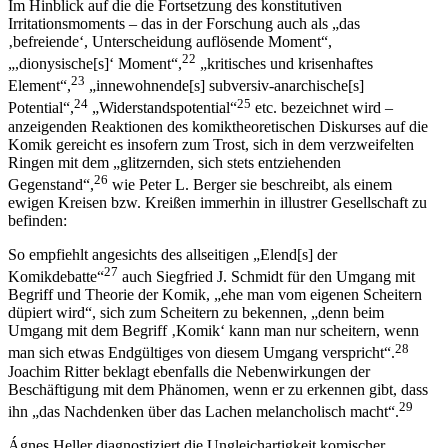
Im Hinblick auf die die Fortsetzung des konstitutiven
Irritationsmoments – das in der Forschung auch als „das
‚befreiende‘, Unterscheidung auflösende Moment“,
22
„,dionysische[s]‌‘ Moment“,
„kritisches und krisenhaftes
23
Element“,
„innewohnende[s] subversiv-anarchische[s]
24
25
Potential“,
„Widerstandspotential“
etc. bezeichnet wird –
anzeigenden Reaktionen des komiktheoretischen Diskurses auf die
Komik gereicht es insofern zum Trost, sich in dem verzweifelten
Ringen mit dem „glitzernden, sich stets entziehenden
26
Gegenstand“,
wie Peter L. Berger sie beschreibt, als einem
ewigen Kreisen bzw. Kreißen immerhin in illustrer Gesellschaft zu
befinden:
So empfiehlt angesichts des allseitigen „Elend[s]‌ der
27
Komikdebatte“
auch Siegfried J. Schmidt für den Umgang mit
Begriff und Theorie der Komik, „ehe man vom eigenen Scheitern
düpiert wird“, sich zum Scheitern zu bekennen, „denn beim
Umgang mit dem Begriff ‚Komik‘ kann man nur scheitern, wenn
28
man sich etwas Endgültiges von diesem Umgang verspricht“.
Joachim Ritter beklagt ebenfalls die Nebenwirkungen der
Beschäftigung mit dem Phänomen, wenn er zu erkennen gibt, dass
29
ihn „das Nachdenken über das Lachen melancholisch macht“.
Ágnes Heller diagnostiziert die Ungleichartigkeit komischer