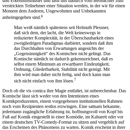
und Erkenntnismuster und lässt uns dadurch vom Beobachter zum
verstrickten Teilnehmer einer Situation werden, in der wir für einen
Moment dem Anderen, Ungewohnten und Unbekannten
6
anheimgegeben sind.
Man weiß nämlich spätestens seit Helmuth Plessner,
daß sich dem, der lacht, die Welt keineswegs in
reduzierter Komplexität, in der Überschaubarkeit eines
zweigliedrigen Paradigmas darbietet, sondern daß ihm
das Durchhalten von Erwartungen angesichts der
„Gegensinnigkeit“ des Komischen nicht gelingt. Das
Komische nämlich ist dadurch gekennzeichnet, daß es
selbst einem Minimum an erwartbarer Eindeutigkeit,
Ordnung, Gliederbarkeit, Stabilität nicht genügt. Mit
ihm wird man daher nicht fertig, und doch kann man
7
sich nicht einfach von ihm lösen.
Doch ob die vis comica ihre Magie entfaltet, ist unberechenbar. Das
Komische lässt sich weder von den Intentionen eines
Komikproduzenten, einem vorgegebenen institutionellen Rahmen
noch vom Rezipienten restlos erzwingen. Eine sattsam bekannte,
jedermann zugängliche Erfahrung ist, hoffnungsvoll von Kopf bis
Fuß auf Komik eingestellt in einer Komödie, im Kabarett oder vor
einem deutschen TV-Comedy-Format zu sitzen und vergeblich auf
das Erscheinen des Phänomens zu warten. Komik erscheint in ihrer