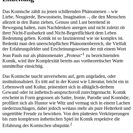
Das Komische zählt zu jenen schillernden Phänomenen – wie
Liebe, Neugierde, Bewusstsein, Imagination –, die den Menschen
allezeit in den Bann ziehen, Genuss und Lust bereitend in
Bewegung halten, zum Nachdenken anregen und nicht zuletzt ob
ihrer Nicht-Fassbarkeit und Nicht-Begreiflichkeit dem Leben
Bedeutung geben. Komik ist so faszinierend wie sie komplex ist.
Bedenkt man den unerschöpflichen Phänomenbereich, die Vielfalt
der Erfahrungsfelder und Erscheinungsweisen der mit einem Wort
1
Jean Pauls nur als phänomenaler „Proteus“
zu bezeichnenden
Komik, wird ihre Komplexität bereits aus vortheoretischer Warte
unmittelbar einsichtig.
Das Komische taucht unversehens auf, gern ungeladen, oder
institutionalisiert. Es tritt auf in der Kunst wie Literatur, bricht ein in
Lebenswelt und Kultur, präsentiert sich in alltäglich-derbem
Gewand oder ist ästhetisch-anspruchsvoll zurechtgemacht. Komik
erscheint in Form gegossen als Satire, Ironie, Parodie und Komödie,
profiliert sich als Humor wie Witz und vermag sich in einem Lachen
niederzuschlagen, dabei jedoch weitaus mehr als pure Heiterkeit und
ungetrübte Freude zu bewirken. Von den plattesten Verkörperungen
bis zum komplexen ästhetischen Spiel ist Komik respektive die
2
Erfahrung des Komischen ubiquitär.