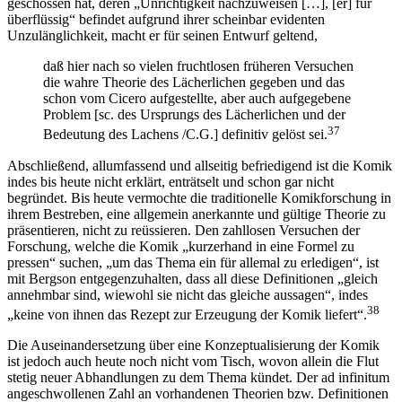
geschossen hat, deren „Unrichtigkeit nachzuweisen […], [er] für
überflüssig“ befindet aufgrund ihrer scheinbar evidenten
Unzulänglichkeit, macht er für seinen Entwurf geltend,
daß hier nach so vielen fruchtlosen früheren Versuchen
die wahre Theorie des Lächerlichen gegeben und das
schon vom Cicero aufgestellte, aber auch aufgegebene
Problem [sc. des Ursprungs des Lächerlichen und der
37
Bedeutung des Lachens /C.G.] definitiv gelöst sei.
Abschließend, allumfassend und allseitig befriedigend ist die Komik
indes bis heute nicht erklärt, enträtselt und schon gar nicht
begründet. Bis heute vermochte die traditionelle Komikforschung in
ihrem Bestreben, eine allgemein anerkannte und gültige Theorie zu
präsentieren, nicht zu reüssieren. Den zahllosen Versuchen der
Forschung, welche die Komik „kurzerhand in eine Formel zu
pressen“ suchen, „um das Thema ein für allemal zu erledigen“, ist
mit Bergson entgegenzuhalten, dass all diese Definitionen „gleich
annehmbar sind, wiewohl sie nicht das gleiche aussagen“, indes
38
„keine von ihnen das Rezept zur Erzeugung der Komik liefert“.
Die Auseinandersetzung über eine Konzeptualisierung der Komik
ist jedoch auch heute noch nicht vom Tisch, wovon allein die Flut
stetig neuer Abhandlungen zu dem Thema kündet. Der ad infinitum
angeschwollenen Zahl an vorhandenen Theorien bzw. Definitionen