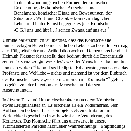
In den abwandlungsreichen Formen der komischen
Erscheinung, des komischen Aussehens und
Benehmens, komischer Dinge und Bewegungen, der
Situations-, Wort- und Charakterkomik, im täglichen
Leben und in der Kunst begegnet es [das Komische
3
/C.G.] uns und übt […] seinen Zwang auf uns aus.
Unmittelbar ersichtlich ist überdies, dass das Komische alle
buntscheckigen Bereiche menschlichen Lebens zu betreffen vermag,
alle Tätigkeitsfelder und Artikulationsweisen. Dementsprechend hat
Helmuth Plessner festgestellt, dass bedingt durch die Exzentrizität
seiner Existenz „so gut wie alles“, was der Mensch „ist, hat und tut,
4
komisch wirken“
kann. Das Heiligste, Erhabenste genauso wie das
Profanste und Weltliche – nichts und niemand ist vor dem Einbruch
5
des Komischen sowie „vor dem Umbruch ins Komische“
gefeit,
losgelöst von der Intention des Menschen und dessen
Anstrengungen.
In diesem Ein- und Umbruchscharakter mutet dem Komischen
etwas Ereignishaftes an. Es erscheint als ein Widerfahrnis. Sein
Auftauchen bedeutet für das Subjekt stets eine Irritation im
Wirklichkeitsgeschehen bzw. bewirkt eine Veränderung des
Kontextes. Das Komische fährt uns unerwartet in unsere
automatisierten Paraden habitueller Wahrnehmungs-, Empfindungs-