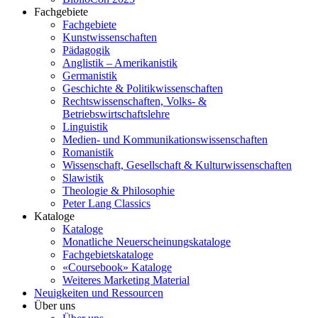
Fachgebiete
Fachgebiete
Kunstwissenschaften
Pädagogik
Anglistik – Amerikanistik
Germanistik
Geschichte & Politikwissenschaften
Rechtswissenschaften, Volks- &
Betriebswirtschaftslehre
Linguistik
Medien- und Kommunikationswissenschaften
Romanistik
Wissenschaft, Gesellschaft & Kulturwissenschaften
Slawistik
Theologie & Philosophie
Peter Lang Classics
Kataloge
Kataloge
Monatliche Neuerscheinungskataloge
Fachgebietskataloge
«Coursebook» Kataloge
Weiteres Marketing Material
Neuigkeiten und Ressourcen
Über uns