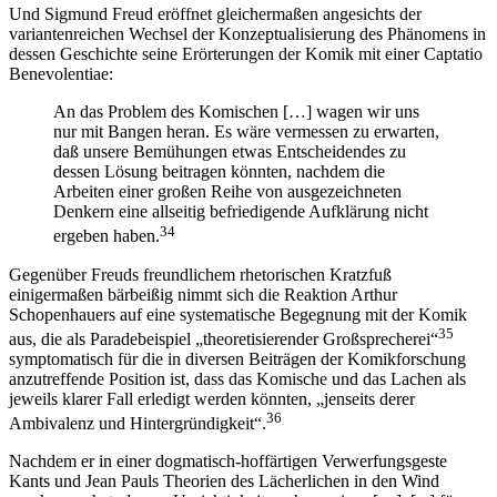
Und Sigmund Freud eröffnet gleichermaßen angesichts der
variantenreichen Wechsel der Konzeptualisierung des Phänomens in
dessen Geschichte seine Erörterungen der Komik mit einer Captatio
Benevolentiae:
An das Problem des Komischen […] wagen wir uns
nur mit Bangen heran. Es wäre vermessen zu erwarten,
daß unsere Bemühungen etwas Entscheidendes zu
dessen Lösung beitragen könnten, nachdem die
Arbeiten einer großen Reihe von ausgezeichneten
Denkern eine allseitig befriedigende Aufklärung nicht
34
ergeben haben.
Gegenüber Freuds freundlichem rhetorischen Kratzfuß
einigermaßen bärbeißig nimmt sich die Reaktion Arthur
Schopenhauers auf eine systematische Begegnung mit der Komik
35
aus, die als Paradebeispiel „theoretisierender Großsprecherei“
symptomatisch für die in diversen Beiträgen der Komikforschung
anzutreffende Position ist, dass das Komische und das Lachen als
jeweils klarer Fall erledigt werden könnten, „jenseits derer
36
Ambivalenz und Hintergründigkeit“.
Nachdem er in einer dogmatisch-hoffärtigen Verwerfungsgeste
Kants und Jean Pauls Theorien des Lächerlichen in den Wind