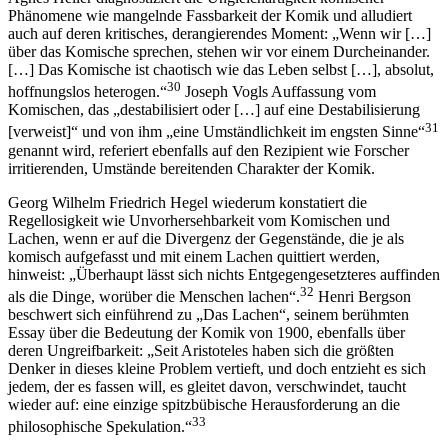
Phänomene wie mangelnde Fassbarkeit der Komik und alludiert
auch auf deren kritisches, derangierendes Moment: „Wenn wir […]
über das Komische sprechen, stehen wir vor einem Durcheinander.
[…] Das Komische ist chaotisch wie das Leben selbst […], absolut,
30
hoffnungslos heterogen.“
Joseph Vogls Auffassung vom
Komischen, das „destabilisiert oder […] auf eine Destabilisierung
31
[verweist]“ und von ihm „eine Umständlichkeit im engsten Sinne“
genannt wird, referiert ebenfalls auf den Rezipient wie Forscher
irritierenden, Umstände bereitenden Charakter der Komik.
Georg Wilhelm Friedrich Hegel wiederum konstatiert die
Regellosigkeit wie Unvorhersehbarkeit vom Komischen und
Lachen, wenn er auf die Divergenz der Gegenstände, die je als
komisch aufgefasst und mit einem Lachen quittiert werden,
hinweist: „Überhaupt lässt sich nichts Entgegengesetzteres auffinden
32
als die Dinge, worüber die Menschen lachen“.
Henri Bergson
beschwert sich einführend zu „Das Lachen“, seinem berühmten
Essay über die Bedeutung der Komik von 1900, ebenfalls über
deren Ungreifbarkeit: „Seit Aristoteles haben sich die größten
Denker in dieses kleine Problem vertieft, und doch entzieht es sich
jedem, der es fassen will, es gleitet davon, verschwindet, taucht
wieder auf: eine einzige spitzbübische Herausforderung an die
33
philosophische Spekulation.“