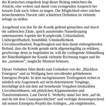
des Komischen eingedenk hegt dieser Beitrag mitnichten die
Absicht, eine weitere und damit vom zwingenden Anspruch her
bessere Eule nach Athen zu tragen. Die Möglichkeit einer solchen
bestechenderen Theorie oder schärferen Definition ist vielmehr
infrage zu stellen.
Ausgehend von den für die Komik geltend gemachten und durch
die zahlreichen Zitate, sprich ausuferndes Namedropping
untermauerten Aspekte der Komplexität, Unfassbarkeit,
Un(be)greifbarkeit, Instabilität, Umständlichkeit,
Unvorhersehbarkeit, Regellosigkeit und dem damit einhergehenden
Befund, dass die Komik gerade nicht allgemeingültig zu erklären,
geschweige denn zu begründen ist, will die vorliegende Abhandlung
der Rätselhaftigkeit der Komik vielmehr Rechnung tragen und ihr
das „numinose“, magische Moment belassen.
Dieses Vorhaben führt direkt zum Gedanken von der „Blackbox
Emergenz“ und zu Wolfgang Isers unvollendet gebliebenem
Emergenz-Projekt. In dem nachgelassenen Textfragment richtet er
nämlich sein Augenmerk auf nicht-determinierte Vorgänge,
beschäftigt sich mit dem auf bestehende Vorgaben irreduziblen
Unvorhersehbaren, mit plötzlichen Kippmomenten und
Transformationen. Laut David E. Wellerby stand Iser stets „auf du
und du mit dem Unaussprechlichen“ und verfolgte dementsprechend
mit seinem Emergenz-Projekt das Anliegen, „ein entgleitendes,