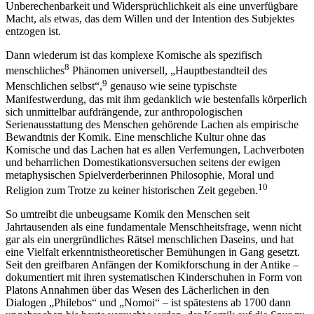
Unberechenbarkeit und Widersprüchlichkeit als eine unverfügbare
Macht, als etwas, das dem Willen und der Intention des Subjektes
entzogen ist.
Dann wiederum ist das komplexe Komische als spezifisch
8
menschliches
Phänomen universell, „Hauptbestandteil des
9
Menschlichen selbst“,
genauso wie seine typischste
Manifestwerdung, das mit ihm gedanklich wie bestenfalls körperlich
sich unmittelbar aufdrängende, zur anthropologischen
Serienausstattung des Menschen gehörende Lachen als empirische
Bewandtnis der Komik. Eine menschliche Kultur ohne das
Komische und das Lachen hat es allen Verfemungen, Lachverboten
und beharrlichen Domestikationsversuchen seitens der ewigen
metaphysischen Spielverderberinnen Philosophie, Moral und
10
Religion zum Trotze zu keiner historischen Zeit gegeben.
So umtreibt die unbeugsame Komik den Menschen seit
Jahrtausenden als eine fundamentale Menschheitsfrage, wenn nicht
gar als ein unergründliches Rätsel menschlichen Daseins, und hat
eine Vielfalt erkenntnistheoretischer Bemühungen in Gang gesetzt.
Seit den greifbaren Anfängen der Komikforschung in der Antike –
dokumentiert mit ihren systematischen Kinderschuhen in Form von
Platons Annahmen über das Wesen des Lächerlichen in den
Dialogen „Philebos“ und „Nomoi“ – ist spätestens ab 1700 dann