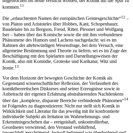
ungebrochen bis heute versucht worden, der Komik auf die Spur zu
11
kommen.
12
Die „erlauchtesten Namen der europäischen Geistesgeschichte“
–
von Platon und Aristoteles über Hobbes, Kant, Schopenhauer,
Baudelaire bis zu Bergson, Freud, Ritter, Plessner und Wolfgang
Iser – haben über das Komische sowie die mit ihm verbundenen
Phänomene des Humors und Lachens nachgedacht: sei es im
Rahmen der altehrwürdigen Wesensfrage, bei dem Versuch, eine
allgemeine Bestimmung und Theorie zu liefern; sei es im Zuge der
Beschäftigung mit den Spielarten und Darstellungsweisen der
Komik, also mit Komödie, Groteske und Karikatur, Witz und
13
Ironie.
Vor dem Horizont der bewegten Geschichte der Komik als
Gegenstand wissenschaftlicher Reflexion, der Verfasstheit des
komiktheoretischen Diskurses und seiner Erzeugnisse sowie in
Anbetracht der eigenen Erfahrung abstrahierenden Nachdenkens
14
über das „komplexe, disparate Bereiche verbindende Phänomen“
ist Folgendes zu diagnostizieren: Nicht nur stellt sich Komik in
Wirklichkeit und Literatur für das jeweilig mit ihr konfrontierte
individuelle Subjekt als Irritation im Wahrnehmungs- und
Erkenntnisgeschehen dar – ereignishaft, unkontrollierbar,
Geordnetes verwirrend, den Verstand verblüffend,
(zwerchfell-)erschütternd, lustvoll befreiend wie überfordernd und