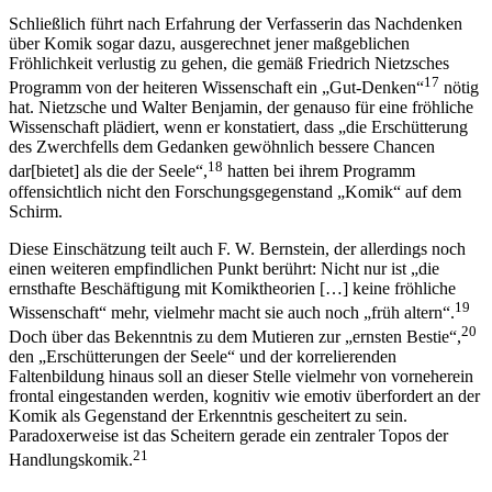
Schließlich führt nach Erfahrung der Verfasserin das Nachdenken
über Komik sogar dazu, ausgerechnet jener maßgeblichen
Fröhlichkeit verlustig zu gehen, die gemäß Friedrich Nietzsches
17
Programm von der heiteren Wissenschaft ein „Gut-Denken“
nötig
hat. Nietzsche und Walter Benjamin, der genauso für eine fröhliche
Wissenschaft plädiert, wenn er konstatiert, dass „die Erschütterung
des Zwerchfells dem Gedanken gewöhnlich bessere Chancen
18
dar[bietet] als die der Seele“,
hatten bei ihrem Programm
offensichtlich nicht den Forschungsgegenstand „Komik“ auf dem
Schirm.
Diese Einschätzung teilt auch F. W. Bernstein, der allerdings noch
einen weiteren empfindlichen Punkt berührt: Nicht nur ist „die
ernsthafte Beschäftigung mit Komiktheorien […] keine fröhliche
19
Wissenschaft“ mehr, vielmehr macht
sie auch noch „früh altern“.
20
Doch über das Bekenntnis zu dem Mutieren zur „ernsten Bestie“,
den „Erschütterungen der Seele“ und der korrelierenden
Faltenbildung hinaus soll an dieser Stelle vielmehr von vorneherein
frontal eingestanden werden, kognitiv wie emotiv überfordert an der
Komik als Gegenstand der Erkenntnis gescheitert zu sein.
Paradoxerweise ist das Scheitern gerade ein zentraler Topos der
21
Handlungskomik.