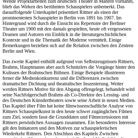
Wende Projektarbeiten zum deutschen Theater in M
ä
hren vornahm,
blieb das Wirken des ber
ü
hmten Schauspielers unbemerkt. Das
darauffolgende Unterkapitel pr
ä
sentiert Rittner als einen der
prominentesten Schauspieler in Berlin von 1891 bis 1907. Im
Hintergrund wird durch die Einsicht ins Repertoire der Berliner
Theater um 1900 mit den damals gespielten, heute oft vergessenen
Dramen und Autoren ein Einblick in die literaturgeschichtlichen
Kontexte und in die Thematik der Moderne vermittelt. Einige
Bemerkungen beziehen sich auf die Relation zwischen den Zentren
Berlin und Wien.
Das zweite Kapitel enth
ü
llt aufgrund von Selbstzeugnissen Rittners,
Brahms, Hauptmanns aber auch Schnitzlers die Vorg
ä
nge hinter den
Kulissen der Brahmschen B
ü
hnen. Einige Beispiele illustrieren
ferner die Medienkonkurrenz und die Differenzen zwischen
dramatischer Dichtung und theatralischer Inszenierung. Weiter
werden Rittners Motive f
ü
r den Abgang offengelegt, behandelt wird
seine Nachfolgerschaft Brahms als Co-Direktor des Lessing- und
des Deutschen K
ü
nstlertheaters sowie seine Arbeit in neuen Medien.
Das Kapitel
ü
ber Film hat keine filmwissenschaftliche Analyse von
Rittners Schauspielkunst in den heute schwer zug
ä
nglichen Filmen
zum Ziel, sondern fasst die Grunddaten und Filmrezensionen mit
Rittners pers
ö
nlichen Aussagen zusammen. Ein besonderes Interesse
gilt den Initiatoren und den Motiven zur schauspielerischen
Wiederkehr Rittners. Den Abschluss des Kapitels
Zwischen