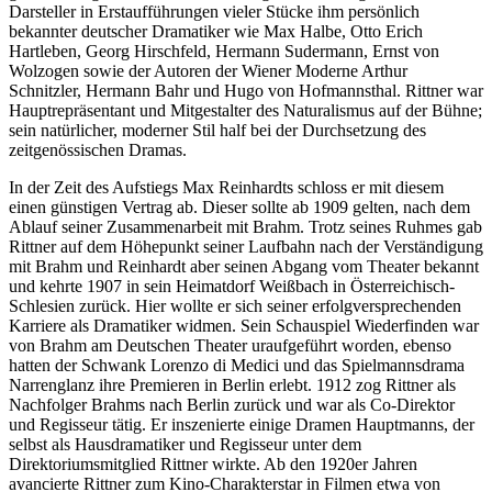
Darsteller in Erstauff
ü
hrungen vieler St
ü
cke ihm pers
ö
nlich
bekannter deutscher Dramatiker wie Max Halbe, Otto Erich
Hartleben, Georg Hirschfeld, Hermann Sudermann, Ernst von
Wolzogen sowie der Autoren der Wiener Moderne Arthur
Schnitzler, Hermann Bahr und Hugo von Hofmannsthal. Rittner war
Hauptrepr
ä
sentant und Mitgestalter des Naturalismus auf der B
ü
hne;
sein nat
ü
rlicher, moderner Stil half bei der Durchsetzung des
zeitgen
ö
ssischen Dramas.
In der Zeit des Aufstiegs Max Reinhardts schloss er mit diesem
einen g
ü
nstigen Vertrag ab. Dieser sollte ab 1909 gelten, nach dem
Ablauf seiner Zusammenarbeit mit Brahm. Trotz seines Ruhmes gab
Rittner auf dem H
ö
hepunkt seiner Laufbahn nach der Verst
ä
ndigung
mit Brahm und Reinhardt aber seinen Abgang vom Theater bekannt
und kehrte 1907 in sein Heimatdorf Wei
ß
bach in
Ö
sterreichisch-
Schlesien zur
ü
ck. Hier wollte er sich seiner erfolgversprechenden
Karriere als Dramatiker widmen. Sein Schauspiel
Wiederfinden
war
von Brahm am Deutschen Theater uraufgef
ü
hrt worden, ebenso
hatten der Schwank
Lorenzo di Medici
und das Spielmannsdrama
Narrenglanz
ihre Premieren in Berlin erlebt. 1912 zog Rittner als
Nachfolger Brahms nach ­Berlin zur
ü
ck und war als Co-Direktor
und Regisseur t
ä
tig. Er inszenierte einige Dramen Hauptmanns, der
selbst als Hausdramatiker und Regisseur unter dem
Direktoriumsmitglied Rittner wirkte. Ab den 1920er Jahren
avancierte Rittner zum Kino-Charakterstar in Filmen etwa von