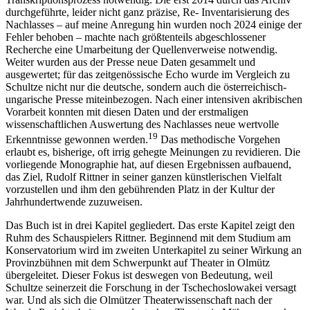
durchgef
ü
hrte, leider nicht ganz pr
ä
zise, Re- Inventarisierung des
Nachlasses – auf meine Anregung hin wurden noch 2024 einige der
Fehler behoben – machte nach gr
öß
tenteils abgeschlossener
Recherche eine Umarbeitung der Quellenverweise notwendig.
Weiter wurden aus der Presse neue Daten gesammelt und
ausgewertet; f
ü
r das zeitgen
ö
ssische Echo wurde im Vergleich zu
Schultze nicht nur die deutsche, sondern auch die
ö
sterreichisch-
ungarische Presse miteinbezogen. Nach einer intensiven akribischen
Vorarbeit konnten mit diesen Daten und der erstmaligen
wissenschaftlichen Auswertung des Nachlasses neue wertvolle
19
Erkenntnisse gewonnen werden.
Das methodische Vorgehen
erlaubt es, bisherige, oft irrig gehegte Meinungen zu revidieren. Die
vorliegende Monographie hat, auf diesen Ergebnissen aufbauend,
das Ziel, Rudolf Rittner in seiner ganzen k
ü
nstlerischen Vielfalt
vorzustellen und ihm den geb
ü
hrenden Platz in der Kultur der
Jahrhundertwende zuzuweisen.
Das Buch ist in drei Kapitel gegliedert. Das erste Kapitel zeigt den
Ruhm des Schauspielers Rittner. Beginnend mit dem Studium am
Konservatorium wird im zweiten Unterkapitel zu seiner Wirkung an
Provinzb
ü
hnen mit dem Schwerpunkt auf Theater in Olm
ü
tz
ü
bergeleitet. Dieser Fokus ist deswegen von Bedeutung, weil
Schultze seinerzeit die Forschung in der Tschechoslowakei versagt
war. Und als sich die Olm
ü
tzer Theaterwissenschaft nach der