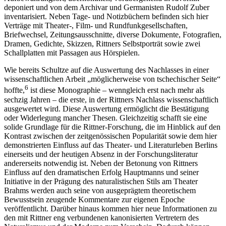
deponiert und von dem Archivar und Germanisten Rudolf Zuber
inventarisiert. Neben Tage- und Notizb
ü
chern befinden sich hier
Vertr
ä
ge mit Theater-, Film- und Rundfunkgesellschaften,
Briefwechsel, Zeitungsausschnitte, diverse Dokumente, Fotografien,
Dramen, Gedichte, Skizzen, Rittners Selbstportr
ä
t sowie zwei
Schallplatten mit Passagen aus H
ö
rspielen.
Wie bereits Schultze auf die Auswertung des Nachlasses in einer
wissenschaftlichen Arbeit
„
m
ö
glicherweise von tschechischer Seite“
6
hoffte,
ist diese Monographie – wenngleich erst nach mehr als
sechzig Jahren – die erste, in der Rittners Nachlass wissenschaftlich
ausgewertet wird. Diese Auswertung erm
ö
glicht die Best
ä
tigung
oder Widerlegung mancher Thesen. Gleichzeitig schafft sie eine
solide Grundlage f
ü
r die Rittner-Forschung, die im Hinblick auf den
Kontrast zwischen der zeitgen
ö
ssischen Popularit
ä
t sowie dem hier
demonstrierten Einfluss auf das Theater- und Literaturleben Berlins
einerseits und der heutigen Absenz in der Forschungsliteratur
andererseits notwendig ist. Neben der Betonung von Rittners
Einfluss auf den dramatischen Erfolg Hauptmanns und seiner
Initiative in der Pr
ä
gung des naturalistischen Stils am Theater
Brahms werden auch seine von ausgepr
ä
gtem theoretischem
Bewusstsein zeugende Kommentare zur eigenen Epoche
ver
ö
ffentlicht. Dar
ü
ber hinaus kommen hier neue Informationen zu
den mit Rittner eng verbundenen kanonisierten Vertretern des