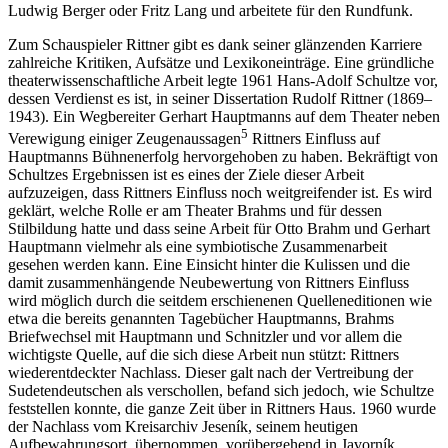
Ludwig Berger oder Fritz Lang und arbeitete f
ü
r den Rundfunk.
Zum Schauspieler Rittner gibt es dank seiner gl
ä
nzenden Karriere
zahlreiche Kritiken, Aufs
ä
tze und Lexikoneintr
ä
ge. Eine gr
ü
ndliche
theaterwissenschaftliche Arbeit legte 1961 Hans-Adolf Schultze vor,
dessen Verdienst es ist, in seiner Dissertation
Rudolf
Rittner
(1869–
1943). Ein Wegbereiter Gerhart Hauptmanns auf dem Theater
neben
5
Verewigung einiger Zeugenaussagen
Rittners Einfluss auf
Hauptmanns B
ü
hnenerfolg hervorgehoben zu haben. Bekr
ä
ftigt von
Schultzes Ergebnissen ist es eines der Ziele dieser Arbeit
aufzuzeigen, dass Rittners Einfluss noch weitgreifender ist. Es wird
gekl
ä
rt, welche Rolle er am Theater Brahms und f
ü
r dessen
Stilbildung hatte und dass seine
Arbeit f
ü
r
Otto Brahm und Gerhart
Hauptmann vielmehr als eine symbiotische
Zusammenarbeit
gesehen werden kann. Eine Einsicht hinter die Kulissen und die
damit zusammenh
ä
ngende Neubewertung von Rittners Einfluss
wird m
ö
glich durch die seitdem erschienenen Quelleneditionen wie
etwa die bereits genannten Tageb
ü
cher Hauptmanns, Brahms
Briefwechsel mit Hauptmann und Schnitzler und vor allem die
wichtigste Quelle, auf die sich diese Arbeit nun st
ü
tzt: Rittners
wiederentdeckter Nachlass. Dieser galt nach der Vertreibung der
Sudetendeutschen als verschollen, befand sich jedoch, wie Schultze
feststellen konnte, die ganze Zeit
ü
ber in Rittners Haus. 1960 wurde
der Nachlass vom Kreisarchiv Jesen
í
k, seinem heutigen
Aufbewahrungsort,
ü
bernommen, vor
ü
bergehend in Javorn
í
k