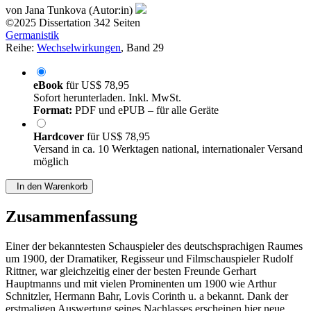
von
Jana Tunkova (Autor:in)
©2025
Dissertation
342 Seiten
Germanistik
Reihe:
Wechselwirkungen
, Band 29
eBook
für
US$ 78,95
Sofort herunterladen. Inkl. MwSt.
Format:
PDF und ePUB – für alle Geräte
Hardcover
für
US$ 78,95
Versand in ca. 10 Werktagen national, internationaler Versand
möglich
In den Warenkorb
Zusammenfassung
Einer der bekanntesten Schauspieler des deutschsprachigen Raumes
um 1900, der Dramatiker, Regisseur und Filmschauspieler Rudolf
Rittner, war gleichzeitig einer der besten Freunde Gerhart
Hauptmanns und mit vielen Prominenten um 1900 wie Arthur
Schnitzler, Hermann Bahr, Lovis Corinth u. a bekannt. Dank der
erstmaligen Auswertung seines Nachlasses erscheinen hier neue