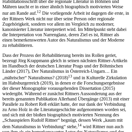
Habilitationsschrift
ü
ber die regionale Literatur in B
ö
hmen und
M
ä
hren taucht er in einer
ä
hnlich biographisch motivierten Weise
12
nur am Rande auf.
Die vorliegende Arbeit ist dagegen die erste, in
der Rittners Werk nicht nur
ü
ber seine Person oder regionale
Zugeh
ö
rigkeit, sondern vor allem im Vergleich zu moderner,
kanonisierter Literatur interpretiert wird. Im Mittelpunkt steht dabei
die Interpretation von
Narrenglanz
, deren Ziel es ist, Rittner als
einen bemerkenswerten Autor des Naturalismus und der Moderne
zu rehabilitieren.
Dass der Prozess der Rehabilitierung bereits ins Rollen geriet,
bezeugt J
ö
rg Krappmann gleich in seinen n
ä
chsten Rittner-Artikeln
im
Handbuch der deutschen Literatur Prags und der B
ö
hmischen
L
ä
nder
(2017),
Der Naturalismus in
Ö
sterreich-Ungarn
…
Ein
13
„
m
ä
hrischer“ Naturalismus?
(2018)
und in
Kulturelle Zirkulation
im Habsburgerreich
(2019), in denen er die Forschungsergebnisse
der dieser Monographie vorausgehenden Dissertation (2015)
wiedergibt. W
ä
hrend er zun
ä
chst Rittners Aussonderung aus der
bereits genannten Publikation
Allerhand
Ü
berg
ä
nge
(2013) mit einer
Parallele zu Robert Re
ß
erkl
ä
rt hatte, der nur dank der Verbindung
zu Arno Holz in die Literaturgeschichte aufgenommen worden sei,
und sich mit der blo
ß
en biographisch motivierten Nennung des
„
Schauspielers Rudolf Rittner“ begn
ü
gt, dessen Werk
„
kaum mit
14
dem Naturalismus in Verbindung“ stehe,
wird Rittner nun auch
von ihm als ein bemerkenswerter Autor des Naturalismus und der