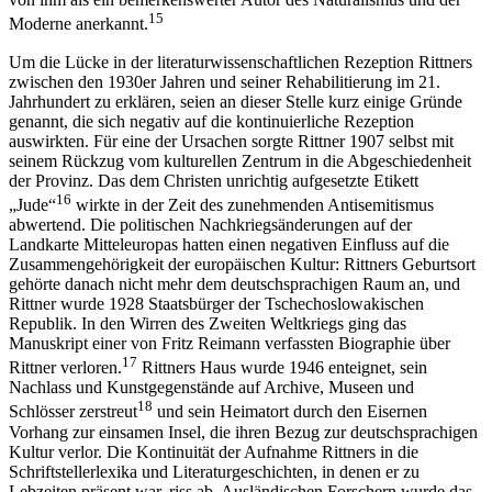
15
Moderne anerkannt.
Um die L
ü
cke in der literaturwissenschaftlichen Rezeption Rittners
zwischen den 1930er Jahren und seiner Rehabilitierung im 21.
Jahrhundert zu erkl
ä
ren, seien an dieser Stelle kurz einige Gr
ü
nde
genannt, die sich negativ auf die kontinuierliche Rezeption
auswirkten. F
ü
r eine der Ursachen sorgte Rittner 1907 selbst mit
seinem R
ü
ckzug vom kulturellen Zentrum in die Abgeschiedenheit
der Provinz. Das dem Christen unrichtig aufgesetzte Etikett
16
„
Jude“
wirkte in der Zeit des zunehmenden Antisemitismus
abwertend. Die politischen Nachkriegs
ä
nderungen auf der
Landkarte Mitteleuropas hatten einen negativen Einfluss auf die
Zusammengeh
ö
rigkeit der europ
ä
ischen Kultur: Rittners Geburtsort
geh
ö
rte danach nicht mehr dem deutschsprachigen Raum an, und
Rittner wurde 1928 Staatsb
ü
rger der Tschechoslowakischen
Republik. In den Wirren des Zweiten Weltkriegs ging das
Manuskript einer von Fritz Reimann verfassten Biographie
ü
ber
17
Rittner verloren.
Rittners Haus wurde 1946 enteignet, sein
Nachlass und Kunstgegenst
ä
nde auf Archive, Museen und
18
Schl
ö
sser zerstreut
und sein Heimatort durch den Eisernen
Vorhang zur einsamen Insel, die ihren Bezug zur deutschsprachigen
Kultur verlor. Die Kontinuit
ä
t der Aufnahme Rittners in die
Schriftstellerlexika und Literaturgeschichten, in denen er zu
Lebzeiten pr
ä
sent war, riss ab. Ausl
ä
ndischen Forschern wurde das