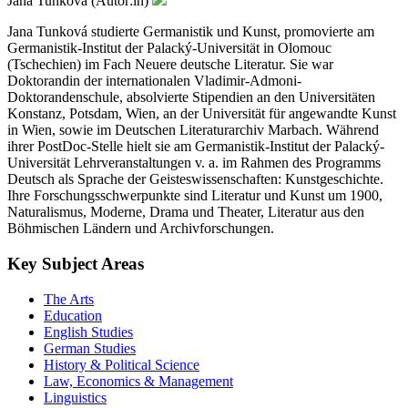
Jana Tunkova (Autor:in)
Jana Tunková studierte Germanistik und Kunst, promovierte am
Germanistik-Institut der Palacký-Universität in Olomouc
(Tschechien) im Fach Neuere deutsche Literatur. Sie war
Doktorandin der internationalen Vladimir-Admoni-
Doktorandenschule, absolvierte Stipendien an den Universitäten
Konstanz, Potsdam, Wien, an der Universität für angewandte Kunst
in Wien, sowie im Deutschen Literaturarchiv Marbach. Während
ihrer PostDoc-Stelle hielt sie am Germanistik-Institut der Palacký-
Universität Lehrveranstaltungen v. a. im Rahmen des Programms
Deutsch als Sprache der Geisteswissenschaften: Kunstgeschichte.
Ihre Forschungsschwerpunkte sind Literatur und Kunst um 1900,
Naturalismus, Moderne, Drama und Theater, Literatur aus den
Böhmischen Ländern und Archivforschungen.
Key Subject Areas
The Arts
Education
English Studies
German Studies
History & Political Science
Law, Economics & Management
Linguistics