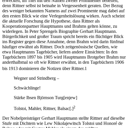
erwecken, im Titel mit den Namen zweier Prominenter behelfen,
denn Rittner selbst ist beinahe in Vergessenheit geraten. Der Bezug
des weniger bekannten Namens auf zwei Prominente mag dabei auf
den ersten Blick wie eine Verlegenheitsl
ö
sung wirken. Auch scheint
die aktuelle Forschung die Hypothese, dass Rittner als
Kooperationspartner Hauptmanns und Brahms gelten k
ö
nne, zu
widerlegen. In Peter Sprengels Biographie
Gerhart Hauptmann.
B
ü
rgerlichkeit und gro
ß
er Traum
spricht bereits ein fl
ü
chtiger Blick
ins Register gegen diese Annahme, denn Brahm wird darin f
ü
nfmal
h
ä
ufiger erw
ä
hnt als Rittner. Doch zeitgen
ö
ssische Quellen, wie
etwa Hauptmanns Tageb
ü
cher, liefern andere Einsichten: In den
Tageb
ü
chern 1897 bis 1905
wird Hauptmanns Brotgeber Brahm nur
anderthalbmal so oft wie Rittner erw
ä
hnt, in den
Tageb
ü
chern 1906
bis 1913
dominieren die Notizen
ü
ber Rittner.
1
Wegner und Strindberg –
Schw
ä
chlinge
!
St
ä
rke Ibsen Bj
ö
rnson Turg[enjew]
2
Tolstoi, Mahler,
Rittner
, Balsac[.]
Der Nobelpreistr
ä
ger Gerhart Hauptmann stellte Rittner auf dieselbe
Stufe mit Dichtern wie Lew Nikolajewitsch Tolstoi und Honor
é
de