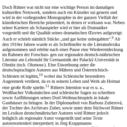
Doch Rittner war nicht nur eine wichtige Person im damaligen
kulturellen Netzwerk, sondern auch ein K
ü
nstler sui generis und
wird in der vorliegenden Monographie in der ganzen Vielfalt der
k
ü
nstlerischen Bereiche pr
ä
sentiert, in denen er wirksam war. Neben
seiner Karriere als Schauspieler wird er hier als Dramatiker
vorgestellt und die Qualit
ä
t seines dramatischen
Œ
uvres aufgezeigt:
9
Auch er schrieb n
ä
mlich St
ü
cke
„
und gar keine unbegabten“.
Ab
den 1910er Jahren wurde er als Schriftsteller in die Literaturlexika
aufgenommen und erlebte nach einer Pause eine Wiederentdeckung
im Rahmen der Forschun- gen zur regionalen deutsch-m
ä
hrischen
Literatur am Lehrstuhl f
ü
r Germanistik der Palack
ý
-Universit
ä
t in
Olm
ü
tz (tsch. Olomouc). Eine Einordnung unter die
deutschsprachigen Autoren aus M
ä
hren und
Ö
sterreichisch-
10
Schlesien ist legitim,
wobei das Schlesische besonderes
Augenmerk verdient, da es in seinem Leben und Werk als Heimat
11
eine gro
ß
e Rolle spielte.
Rittners Intention war es u. a.,
Wei
ß
bacher Volksm
ä
rchen und schlesische Sagen zu schreiben
sowie Auff
ü
hrungen seines
Dorf-Weihnachtsspiels
in lokale
Gasth
ä
user zu bringen. In der Diplomarbeit von Barbora Zuberov
á
,
der Tochter des Archivars Zuber, sowie unter dem Stichwort Rittner
im
Lexikon deutschm
ä
hrischer Autoren
wird Rittner jedoch
lediglich als regionaler Autor vorgestellt und seine Texte
autorenorientiert interpretiert; in J
ö
rg Krappmanns