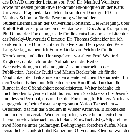
des DAAD unter der Leitung von Prof. Dr. Manfred Weinberg
sowie f
ü
r dessen produktive Doktorandenkolloquien an der Karls-
Universit
ä
t Prag bedanken. Mein besonderer Dank gilt PD Dr.
Matthias Sch
ö
ning f
ü
r die Betreuung w
ä
hrend der
Studienaufenthalte an der Universit
ä
t Konstanz. Die Anregung,
ü
ber
Rudolf Rittner zu promovieren, verdanke ich Doc. J
ö
rg Krappmann,
Ph. D. und der Forschungsstelle f
ü
r die deutsch-m
ä
hrische Literatur
der Palack
ý
-Universit
ä
t Olomouc. Dr. Thomas Schneider bin ich
dankbar f
ü
r die Durchsicht der Finalversion. Dem gesamten Peter-
Lang-Verlag, namentlich Frau Viktoria von Wickede für die
Korrekturen, und allen Herausgebern, vor allem Prof. Wynfrid
Krigleder, danke ich für die Aufnahme in die Reihe
Wechselwirkungen und eine gute Zusammenarbeit an der
Publikation. Jaroslav Rudi
š
und Martin Becker bin ich f
ü
r die
M
ö
glichkeit der Teilnahme an den abenteuerlichen Dreharbeiten f
ü
r
den Tschechischen und Mitteldeutschen Rundfunk dankbar, die
Rittner in der
Ö
ffentlichkeit popularisierten. Weiter bedanke ich
mich bei den folgenden Institutionen: beim Staatskreisarchiv Jesen
í
k
und dessen Personal, das mir bei der Forschung in Rittners Nachlass
entgegenkam, beim Austauschprogramm Aktion Tschechien –
Ö
sterreich, das mir das Studium in Wiener Archiven, Bibliotheken
und an der Universit
ä
t Wien erm
ö
glichte, sowie beim Deutschen
Literaturarchiv Marbach, wo ich dank Kurt-Tucholsky- Stipendium
zwei Monate unter gro
ß
artigen Bedingungen forschen durfte. Mein
pers
ö
nlicher Dank geb
ü
hrt Rainer und Olivera aus Kleinbottwar, der