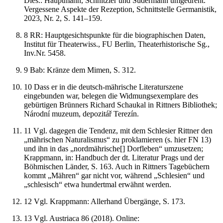
Dies.: Hauptmann, Schnitzler und Sudermann umgedreht.
Vergessene Aspekte der Rezeption,
Schnittstelle Germanistik
,
2023, Nr. 2, S. 141–159.
8
RR: Hauptgesichtspunkte f
ü
r die biographischen Daten,
Institut f
ü
r Theaterwiss., FU Berlin, Theaterhistorische Sg.,
Inv.Nr. 5458.
9
Bab:
Kr
ä
nze dem Mimen
, S. 312.
10
Dass er in die deutsch-m
ä
hrische Literaturszene
eingebunden war, belegen die Widmungsexemplare des
geb
ü
rtigen Br
ü
nners Richard Schaukal in Rittners Bibliothek;
N
á
rodn
í
muzeum, depozit
ář
Terez
í
n.
11
Vgl. dagegen die Tendenz, mit dem Schlesier Rittner den
„
m
ä
hrischen Naturalismus“ zu proklamieren (s. hier FN 13)
und ihn in das
„
nordm
ä
hrische[] Dorfleben“ umzusetzen;
Krappmann, in:
Handbuch der dt. Literatur Prags und der
B
ö
hmischen L
ä
nder
, S. 163. Auch in Rittners Tageb
ü
chern
kommt
„
M
ä
hren“ gar nicht vor, w
ä
hrend
„
Schlesien“ und
„
schlesisch“ etwa hundertmal erw
ä
hnt werden.
12
Vgl. Krappmann:
Allerhand
Ü
berg
ä
nge
, S. 173.
13
Vgl.
Austriaca
86 (2018). Online: