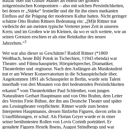
Balzac oder mit Gustav Mahler als einem der gr
öß
ten
zeitgen
ö
ssischen Komponisten – also mit solchen Pers
ö
nlichkeiten,
bei denen er
„
St
ä
rke“ feststellte und die f
ü
r ihn einen markanten
Einfluss auf die Pr
ä
gung der modernen Kultur hatten. Nicht geringer
sch
ä
tzte Otto Brahm Rittners Bedeutung ein:
„
[M]it Rittner trat
vielleicht der am meisten typische Vertreter jener Zeit in unseren
Kreis; und im Gro
ß
en wie im Kleinen, da wo er sich weitete, wie an
seinen Grenzen erschien er als eine Reinkultur des neuen
3
Jahrzehnts.“
Wer war also dieser so Gesch
ä
tzte? Rudolf Rittner (*1869
Wei
ß
bach, heute B
í
l
ý
Potok in Tschechien,
†
1943 ebenda) war
Theater- und Filmschauspieler, H
ö
rspielsprecher, Dramatiker,
Theaterleiter und -regisseur. Nach den Anf
ä
ngen als Musikstudent
trat er am Wiener Konservatorium in die Schauspielschule
ü
ber.
Angekommen 1891 als Schauspieler in Berlin, wurde sein Talent
innerhalb von drei Monaten von drei bedeutenden Pers
ö
nlichkeiten
4
erkannt:
vom Theaterkritiker Paul Schlenther, vom jungen
Naturalisten Gerhart Hauptmann und von Otto Brahm, dem Leiter
des Vereins Freie B
ü
hne, der ihn ans Deutsche Theater und sp
ä
ter
ans Lessingtheater verpflichtete. Rittner wurde zum besten
Interpreten Hauptmanns, dessen f
ü
nfzehn Figuren, davon zehn in
Urauff
ü
hrungen, er schuf. Als Florian Geyer wurde er in einer
seiner ber
ü
hmtesten Rollen von Lovis Corinth portr
ä
tiert. Er
gestaltete Figuren Henrik Ibsens, August Strindbergs und war