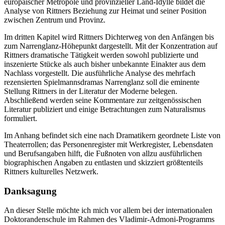
europ
ä
ischer Metropole und provinzieller Land-Idylle
bildet die
Analyse von Rittners Beziehung zur Heimat und seiner Position
zwischen Zentrum und Provinz.
Im dritten Kapitel wird Rittners Dichterweg von den Anf
ä
ngen bis
zum
Narrenglanz
-H
ö
hepunkt dargestellt. Mit der Konzentration auf
Rittners dramatische T
ä
tigkeit werden sowohl publizierte und
inszenierte St
ü
cke als auch bisher unbekannte Einakter aus dem
Nachlass vorgestellt. Die ausf
ü
hrliche Analyse des mehrfach
rezensierten Spielmannsdramas
Narrenglanz
soll die eminente
Stellung Rittners in der Literatur der Moderne belegen.
Abschlie
ß
end werden seine Kommentare zur zeitgen
ö
ssischen
Literatur publiziert und einige Betrachtungen zum Naturalismus
formuliert.
Im Anhang befindet sich eine nach Dramatikern geordnete Liste von
Theaterrollen; das Personenregister mit Werkregister, Lebensdaten
und Berufsangaben hilft, die Fu
ß
noten von allzu ausf
ü
hrlichen
biographischen Angaben zu entlasten und skizziert gr
öß
tenteils
Rittners kulturelles Netzwerk.
Danksagung
An dieser Stelle m
ö
chte ich mich vor allem bei der internationalen
Doktorandenschule im Rahmen des Vladimir-Admoni-Programms