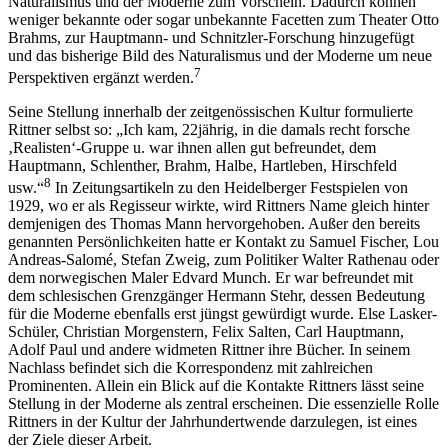
Naturalismus und der Moderne zum Vorschein. Dadurch k
ö
nnen
weniger bekannte oder sogar unbekannte Facetten zum Theater Otto
Brahms, zur Hauptmann- und Schnitzler-Forschung hinzugef
ü
gt
und das bisherige Bild des Naturalismus und der Moderne um neue
7
Perspektiven erg
ä
nzt werden.
Seine Stellung innerhalb der zeitgen
ö
ssischen Kultur formulierte
Rittner selbst so:
„
Ich kam, 22j
ä
hrig, in die damals recht forsche
‚Realisten‘-Gruppe u. war ihnen allen gut befreundet, dem
Hauptmann, Schlenther, Brahm, Halbe, Hartleben, Hirschfeld
8
usw.“
In Zeitungsartikeln zu den Heidelberger Festspielen von
1929, wo er als Regisseur wirkte, wird Rittners Name gleich hinter
demjenigen des Thomas Mann hervorgehoben. Au
ß
er den bereits
genannten Pers
ö
nlichkeiten hatte er Kontakt zu Samuel Fischer, Lou
Andreas-Salom
é
, ­Stefan Zweig, zum Politiker Walter Rathenau oder
dem norwegischen Maler Edvard Munch. Er war befreundet mit
dem schlesischen ­Grenzg
ä
nger ­Hermann Stehr, dessen Bedeutung
f
ü
r die Moderne ebenfalls erst j
ü
ngst gew
ü
rdigt wurde. Else Lasker-
Sch
ü
ler, Christian Morgenstern, Felix Salten, Carl Hauptmann,
Adolf Paul und andere widmeten Rittner ihre B
ü
cher. In seinem
Nachlass befindet sich die Korrespondenz mit zahlreichen
Prominenten. Allein ein Blick auf die Kontakte Rittners l
ä
sst seine
Stellung in der Moderne als zentral erscheinen. Die essenzielle Rolle
Rittners in der Kultur der Jahrhundertwende darzulegen, ist eines
der Ziele dieser Arbeit.