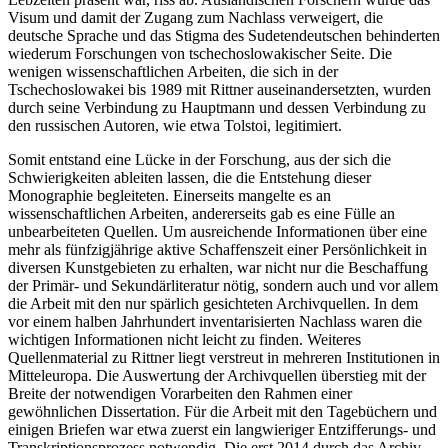
Visum und damit der Zugang zum Nachlass verweigert, die
deutsche Sprache und das Stigma des Sudetendeutschen behinderten
wiederum Forschungen von tschechoslowakischer Seite. Die
wenigen wissenschaftlichen Arbeiten, die sich in der
Tschechoslowakei bis 1989 mit Rittner auseinandersetzten, wurden
durch seine Verbindung zu Hauptmann und dessen Verbindung zu
den russischen Autoren, wie etwa Tolstoi, legitimiert.
Somit entstand eine L
ü
cke in der Forschung, aus der sich die
Schwierigkeiten ableiten lassen, die die Entstehung dieser
Monographie begleiteten. Einerseits mangelte es an
wissenschaftlichen Arbeiten, andererseits gab es eine F
ü
lle an
unbearbeiteten Quellen. Um ausreichende Informationen
ü
ber eine
mehr als f
ü
nfzigj
ä
hrige aktive Schaffenszeit einer Pers
ö
nlichkeit in
diversen Kunstgebieten zu erhalten, war nicht nur die Beschaffung
der Prim
ä
r- und Sekund
ä
rliteratur n
ö
tig, sondern auch und vor allem
die Arbeit mit den nur sp
ä
rlich gesichteten Archivquellen. In dem
vor einem halben Jahrhundert inventarisierten Nachlass waren die
wichtigen Informationen nicht leicht zu finden. Weiteres
Quellenmaterial zu Rittner liegt verstreut in mehreren Institutionen in
Mitteleuropa. Die Auswertung der Archivquellen
ü
berstieg mit der
Breite der notwendigen Vorarbeiten den Rahmen einer
gew
ö
hnlichen Dissertation. F
ü
r die Arbeit mit den Tageb
ü
chern und
einigen Briefen war etwa zuerst ein langwieriger Entzifferungs- und
Transkriptionsprozess notwendig. Die erst 2014 durch das Archiv