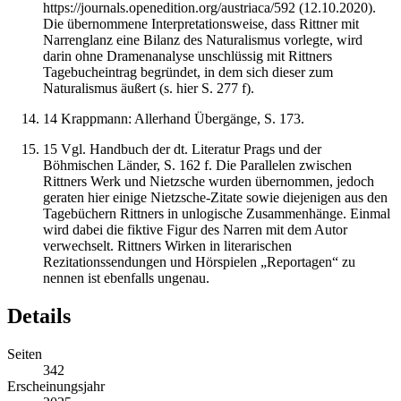
https://journals.openedition.org/austriaca/592
(12.10.2020).
Die
ü
bernommene Interpretationsweise, dass Rittner mit
Narrenglanz
eine Bilanz des Naturalismus vorlegte, wird
darin ohne Dramenanalyse unschl
ü
ssig mit Rittners
Tagebucheintrag begr
ü
ndet, in dem sich dieser zum
Naturalismus
ä
u
ß
ert (s. hier S. 277 f).
14
Krappmann:
Allerhand
Ü
berg
ä
nge
, S. 173.
15
Vgl.
Handbuch der dt. Literatur Prags und der
B
ö
hmischen L
ä
nder
, S. 162 f. Die Parallelen zwischen
Rittners Werk und Nietzsche wurden
ü
bernommen, jedoch
geraten hier einige Nietzsche-Zitate sowie diejenigen aus den
Tageb
ü
chern Rittners in unlogische Zusammenh
ä
nge. Einmal
wird dabei die fiktive Figur des Narren mit dem Autor
verwechselt. Rittners Wirken in literarischen
Rezitationssendungen und H
ö
rspielen
„
Reportagen“ zu
nennen ist ebenfalls ungenau.
Details
Seiten
342
Erscheinungsjahr