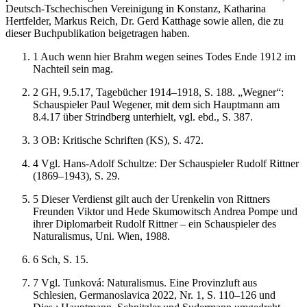
Deutsch-Tschechischen Vereinigung in Konstanz, Katharina
Hertfelder, ­Markus Reich, Dr. Gerd Katthage sowie allen, die zu
dieser Buchpublikation beigetragen haben.
1
Auch wenn hier Brahm wegen seines Todes Ende 1912 im
Nachteil sein mag.
2
GH, 9.5.17,
Tageb
ü
cher 1914–1918
, S. 188.
„
Wegner“:
Schauspieler Paul Wegener, mit dem sich Hauptmann am
8.4.17
ü
ber Strindberg unterhielt, vgl. ebd., S. 387.
3
OB:
Kritische Schriften (KS),
S. 472.
4
Vgl. Hans-Adolf Schultze:
Der Schauspieler Rudolf
Rittner
(1869–1943)
, S. 29.
5
Dieser Verdienst gilt auch der Urenkelin von Rittners
Freunden Viktor und Hede Skumowitsch Andrea Pompe und
ihrer Diplomarbeit
Rudolf
Rittner
– ein Schauspieler des
Naturalismus
, Uni. Wien, 1988.
6
Sch, S. 15.
7
Vgl. Tunkov
á
: Naturalismus. Eine Provinzluft aus
Schlesien,
Germanoslavica
2022, Nr. 1, S. 110–126 und