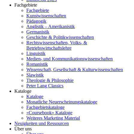
Fachgebiete
Fachgebiete
Kunstwissenschaften
Pädagogik
Anglistik – Amerikanistik
Germanistik
Geschichte & Politikwissenschaften
Rechtswissenschaften, Volks- &
Betriebswirtschaftslehre
Linguistik
Medien- und Kommunikationswissenschaften
Romanistik
Wissenschaft, Gesellschaft & Kulturwissenschaften
Slawistik
Theologie & Philosophie
Peter Lang Classics
Kataloge
Kataloge
Monatliche Neuerscheinungskataloge
Fachgebietskataloge
«Coursebook» Kataloge
Weiteres Marketing Material
Neuigkeiten und Ressourcen
Über uns