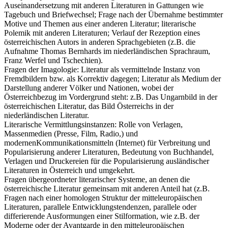
Auseinandersetzung mit anderen Literaturen in Gattungen wie
Tagebuch und Briefwechsel; Frage nach der Übernahme bestimmter
Motive und Themen aus einer anderen Literatur; literarische
Polemik mit anderen Literaturen; Verlauf der Rezeption eines
österreichischen Autors in anderen Sprachgebieten (z.B. die
Aufnahme Thomas Bernhards im niederländischen Sprachraum,
Franz Werfel und Tschechien).
Fragen der Imagologie: Literatur als vermittelnde Instanz von
Fremdbildern bzw. als Korrektiv dagegen; Literatur als Medium der
Darstellung anderer Völker und Nationen, wobei der
Österreichbezug im Vordergrund steht: z.B. Das Ungarnbild in der
österreichischen Literatur, das Bild Österreichs in der
niederländischen Literatur.
Literarische Vermittlungsinstanzen: Rolle von Verlagen,
Massenmedien (Presse, Film, Radio,) und
modernenKommunikationsmitteln (Internet) für Verbreitung und
Popularisierung anderer Literaturen, Bedeutung von Buchhandel,
Verlagen und Druckereien für die Popularisierung ausländischer
Literaturen in Österreich und umgekehrt.
Fragen übergeordneter literarischer Systeme, an denen die
österreichische Literatur gemeinsam mit anderen Anteil hat (z.B.
Fragen nach einer homologen Struktur der mitteleuropäischen
Literaturen, parallele Entwicklungstendenzen, parallele oder
differierende Ausformungen einer Stilformation, wie z.B. der
Moderne oder der Avantgarde in den mitteleuropäischen