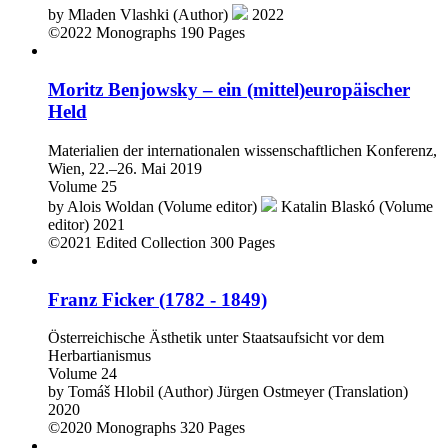
by
Mladen Vlashki (Author)
2022
©2022
Monographs
190 Pages
Moritz Benjowsky – ein (mittel)europäischer
Held
Materialien der internationalen wissenschaftlichen Konferenz,
Wien, 22.–26. Mai 2019
Volume 25
by
Alois Woldan (Volume editor)
Katalin Blaskó (Volume
editor)
2021
©2021
Edited Collection
300 Pages
Franz Ficker (1782 - 1849)
Österreichische Ästhetik unter Staatsaufsicht vor dem
Herbartianismus
Volume 24
by
Tomáš Hlobil (Author)
Jürgen Ostmeyer (Translation)
2020
©2020
Monographs
320 Pages