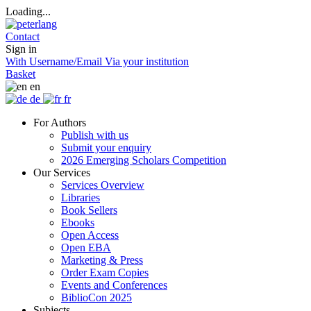
Loading...
Contact
Sign in
With Username/Email
Via your institution
Basket
en
de
fr
For Authors
Publish with us
Submit your enquiry
2026 Emerging Scholars Competition
Our Services
Services Overview
Libraries
Book Sellers
Ebooks
Open Access
Open EBA
Marketing & Press
Order Exam Copies
Events and Conferences
BiblioCon 2025
Subjects