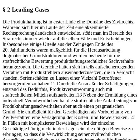
§ 2
Leading Cases
Die Produkthaftung ist in erster Linie eine Domäne des Zivilrechts.
Während sich hier im Laufe der Zeit eine akzentuierte
Rechtsprechungslandschaft entwickelte, stößt man im Bereich des
Strafrechts immer wieder auf dieselben Fälle und Entscheidungen.
Insbesondere einige Urteile aus der Zeit gegen Ende des
20. Jahrhunderts waren maßgeblich für die Herausarbeitung
dogmatischer Grundstrukturen und werden bis heute für die
strafrechtliche Bewertung produkthaftungsrechtlicher Sachverhalte
herangezogen. Die Gerichte hatten sich in teils aufsehenerregenden
Verfahren mit Produktfehlern auseinanderzusetzen, die in Verdacht
standen, Serienschäden zu Lasten einer Vielzahl Betroffener
hervorgerufen zu haben.
12
Durch die Ausmaße der Schädigungen
entstand das Bedürfnis, Produktverantwortung auch mit
strafrechtlichen Mitteln aufzuarbeiten.
13
Neben der Ermittlung eines
individuell Verantwortlichen hat die strafrechtliche Aufarbeitung von
Produkthaftungssachverhalten aber auch einen pragmatischen
Grund: Sie ermöglicht für den Geschädigten als Vorbereitung von
Zivilverfahren eine Verlagerung der Kosten- und Beweisrisiken.
14
In Fällen mit komplizierter Beweislage wird der einzelne
Geschädigte häufig nicht in der Lage sein, die nötigen Beweise zu
erbringen, so dass die Verwirklichung seiner zivilrechtlichen
Ansprüche maßgeblich von den Erkenntnissen eines Strafverfahrens