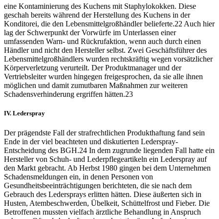
eine Kontaminierung des Kuchens mit Staphylokokken. Diese
geschah bereits während der Herstellung des Kuchens in der
Konditorei, die den Lebensmittelgroßhändler belieferte.
22
Auch hier
lag der Schwerpunkt der Vorwürfe im Unterlassen einer
umfassenden Warn- und Rückrufaktion, wenn auch durch einen
Händler und nicht den Hersteller selbst. Zwei Geschäftsführer des
Lebensmittelgroßhändlers wurden rechtskräftig wegen vorsätzlicher
Körperverletzung verurteilt. Der Produktmanager und der
Vertriebsleiter wurden hingegen freigesprochen, da sie alle ihnen
möglichen und damit zumutbaren Maßnahmen zur weiteren
Schadensverhinderung ergriffen hätten.
23
IV.
Lederspray
Der prägendste Fall der strafrechtlichen Produkthaftung fand sein
Ende in der viel beachteten und diskutierten Lederspray-
Entscheidung des BGH.
24
In dem zugrunde liegenden Fall hatte ein
Hersteller von Schuh- und Lederpflegeartikeln ein Lederspray auf
den Markt gebracht. Ab Herbst 1980 gingen bei dem Unternehmen
Schadensmeldungen ein, in denen Personen von
Gesundheitsbeeinträchtigungen berichteten, die sie nach dem
Gebrauch des Ledersprays erlitten hätten. Diese äußerten sich in
Husten, Atembeschwerden, Übelkeit, Schüttelfrost und Fieber. Die
Betroffenen mussten vielfach ärztliche Behandlung in Anspruch