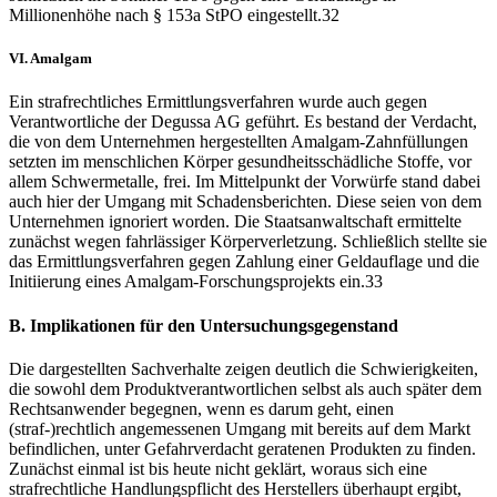
Millionenhöhe nach § 153a StPO eingestellt.
32
VI.
Amalgam
Ein strafrechtliches Ermittlungsverfahren wurde auch gegen
Verantwortliche der Degussa AG geführt. Es bestand der Verdacht,
die von dem Unternehmen hergestellten Amalgam-Zahnfüllungen
setzten im menschlichen Körper gesundheitsschädliche Stoffe, vor
allem Schwermetalle, frei. Im Mittelpunkt der Vorwürfe stand dabei
auch hier der Umgang mit Schadensberichten. Diese seien von dem
Unternehmen ignoriert worden. Die Staatsanwaltschaft ermittelte
zunächst wegen fahrlässiger Körperverletzung. Schließlich stellte sie
das Ermittlungsverfahren gegen Zahlung einer Geldauflage und die
Initiierung eines Amalgam-Forschungsprojekts ein.
33
B.
Implikationen für den Untersuchungsgegenstand
Die dargestellten Sachverhalte zeigen deutlich die Schwierigkeiten,
die sowohl dem Produktverantwortlichen selbst als auch später dem
Rechtsanwender begegnen, wenn es darum geht, einen
(straf-)rechtlich angemessenen Umgang mit bereits auf dem Markt
befindlichen, unter Gefahrverdacht geratenen Produkten zu finden.
Zunächst einmal ist bis heute nicht geklärt, woraus sich eine
strafrechtliche Handlungspflicht des Herstellers überhaupt ergibt,