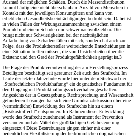
Ausmaß der möglichen Schäden. Durch die Massendistribution
kommt häufig eine nicht überschaubare Anzahl von Menschen in
Kontakt mit den jeweiligen Konsumgütern und kann von
erheblichen Gesundheitsbeeinträchtigungen bedroht sein. Dabei ist
in vielen Fällen der Wirkungszusammenhang zwischen einem
Produkt und einem Schaden nur schwer nachvollziehbar. Dies
bringt nicht nur Schwierigkeiten bei der nachträglichen
Aufarbeitung von Schadensfällen mit sich, sondern hat auch zur
Folge, dass die Produkthersteller weitreichende Entscheidungen in
einer Situation treffen müssen, die von Unsicherheiten über die
Existenz und den Grad der Produktgefährlichkeit geprägt ist.
3
Die Frage der Produktverantwortung der am Herstellungsprozess
Beteiligten beschäftigt seit geraumer Zeit auch das Strafrecht. Im
Laufe der letzten Jahrzehnte wurde hier unter dem Stichwort der
„Strafrechtlichen Produkthaftung“ ein dogmatisches Fundament für
den Umgang mit Produkthaftungssachverhalten geschaffen.
Angesichts der in Gesetzgebung, Rechtsprechung und Wissenschaft
gefundenen Lösungen hat sich eine Grundsatzdiskussion über eine
(vermeintliche) Entwicklung des Strafrechts hin zu einem
„Risikostrafrecht“ entsponnen. Im Rahmen dieser Entwicklung
werde das Strafrecht zunehmend als Instrument der Prävention
verstanden und als Mittel der großflächigen Gefahrsteuerung
eingesetzt.
4
Diese Bestrebungen gingen einher mit einer
bedenklichen Flexibilisierung der herkömmlichen dogmatischen