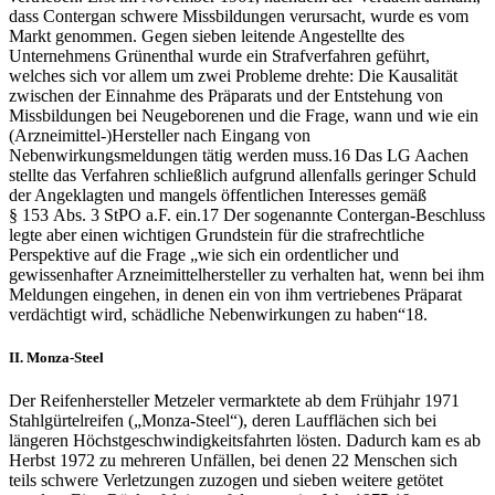
dass Contergan schwere Missbildungen verursacht, wurde es vom
Markt genommen. Gegen sieben leitende Angestellte des
Unternehmens Grünenthal wurde ein Strafverfahren geführt,
welches sich vor allem um zwei Probleme drehte: Die Kausalität
zwischen der Einnahme des Präparats und der Entstehung von
Missbildungen bei Neugeborenen und die Frage, wann und wie ein
(Arzneimittel-)Hersteller nach Eingang von
Nebenwirkungsmeldungen tätig werden muss.
16
Das LG Aachen
stellte das Verfahren schließlich aufgrund allenfalls geringer Schuld
der Angeklagten und mangels öffentlichen Interesses gemäß
§ 153 Abs. 3 StPO a.F. ein.
17
Der sogenannte Contergan-Beschluss
legte aber einen wichtigen Grundstein für die strafrechtliche
Perspektive auf die Frage „wie sich ein ordentlicher und
gewissenhafter Arzneimittelhersteller zu verhalten hat, wenn bei ihm
Meldungen eingehen, in denen ein von ihm vertriebenes Präparat
verdächtigt wird, schädliche Nebenwirkungen zu haben“
18
.
II.
Monza-Steel
Der Reifenhersteller Metzeler vermarktete ab dem Frühjahr 1971
Stahlgürtelreifen („Monza-Steel“), deren Laufflächen sich bei
längeren Höchstgeschwindigkeitsfahrten lösten. Dadurch kam es ab
Herbst 1972 zu mehreren Unfällen, bei denen 22 Menschen sich
teils schwere Verletzungen zuzogen und sieben weitere
getötet