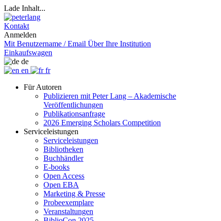
Lade Inhalt...
Kontakt
Anmelden
Mit Benutzername / Email
Über Ihre Institution
Einkaufswagen
de
en
fr
Für Autoren
Publizieren mit Peter Lang – Akademische
Veröffentlichungen
Publikationsanfrage
2026 Emerging Scholars Competition
Serviceleistungen
Serviceleistungen
Bibliotheken
Buchhändler
E-books
Open Access
Open EBA
Marketing & Presse
Probeexemplare
Veranstaltungen
BiblioCon 2025