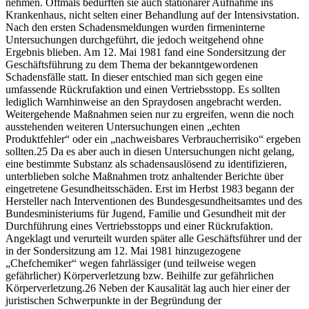
nehmen. Oftmals bedurften sie auch stationärer Aufnahme ins
Krankenhaus, nicht selten einer Behandlung auf der Intensivstation.
Nach den ersten Schadensmeldungen wurden firmeninterne
Untersuchungen durchgeführt, die jedoch weitgehend ohne
Ergebnis blieben. Am 12. Mai 1981 fand eine Sondersitzung der
Geschäftsführung zu dem Thema der bekanntgewordenen
Schadensfälle statt. In dieser entschied man sich gegen eine
umfassende Rückrufaktion und einen Vertriebsstopp. Es sollten
lediglich Warnhinweise an den Spraydosen angebracht werden.
Weitergehende Maßnahmen seien nur zu ergreifen, wenn die noch
ausstehenden weiteren Untersuchungen einen „echten
Produktfehler“ oder ein „nachweisbares Verbraucherrisiko“ ergeben
sollten.
25
Da es aber auch in diesen Untersuchungen nicht gelang,
eine bestimmte Substanz als schadensauslösend zu identifizieren,
unterblieben solche Maßnahmen trotz anhaltender Berichte über
eingetretene Gesundheitsschäden. Erst im Herbst 1983 begann der
Hersteller nach Interventionen des Bundesgesundheitsamtes und des
Bundesministeriums für Jugend, Familie und Gesundheit mit der
Durchführung eines Vertriebsstopps und einer Rückrufaktion.
Angeklagt und verurteilt wurden später alle Geschäftsführer und der
in der Sondersitzung am 12. Mai 1981 hinzugezogene
„Chefchemiker“ wegen fahrlässiger (und teilweise wegen
gefährlicher) Körperverletzung bzw. Beihilfe zur gefährlichen
Körperverletzung.
26
Neben der Kausalität lag auch hier einer der
juristischen Schwerpunkte in der Begründung der