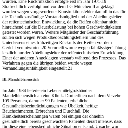
wurden. Eine Rückrufaktion erfolgte erst im Jahr 1975.
19
Strafrechtlich verfolgt und vor dem LG München II angeklagt
wurden wegen vorgeworfener Konstruktionsfehler daraufhin das für
die Technik zuständige Vorstandsmitglied und der Abteilungsleiter
der reifentechnischen Entwicklung, da die Reifen offenbar nicht
hinreichend auf die Dauerbelastung bei hohen Geschwindigkeiten
getestet worden waren. Weitere Mitglieder der Geschäftsführung
sollten sich wegen Produktbeobachtungsfehlern und des
Unterlassens eines frühzeitigen Rückrufs der Reifen vor dem
Gericht verantworten.
20
Verurteilt wurde wegen fahrlässiger Tötung
letztlich nur der Abteilungsleiter der reifentechnischen Entwicklung.
Einer der anderen Angeklagten verstarb während des Prozesses. Das
Verfahren gegen die übrigen beiden wurde wegen
Verhandlungsunfähigkeit eingestellt.
21
III.
Mandelbienenstich
Im Jahr 1984 lieferte ein Lebensmittelgroßhändler
Mandelbienenstich an eine Klinik. Dort erlitten nach dem Verzehr
109 Personen, darunter 99 Patienten, erhebliche
Gesundheitsbeeinträchtigungen wie Übelkeit, heftige
Bauchschmerzen, Erbrechen und Durchfall. Die
Krankheitserscheinungen waren bei einigen der ohnehin
gesundheitlich bereits geschwächten Patienten derart intensiv, dass
für diese eine lebensbedrohliche Situation entstand. Ursache war