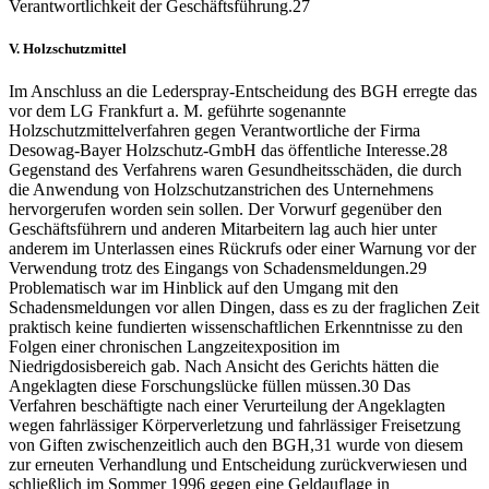
Verantwortlichkeit der Geschäftsführung.
27
V.
Holzschutzmittel
Im Anschluss an die Lederspray-Entscheidung des BGH erregte das
vor dem LG Frankfurt a. M. geführte sogenannte
Holzschutzmittelverfahren gegen Verantwortliche der Firma
Desowag-Bayer Holzschutz-GmbH das öffentliche Interesse.
28
Gegenstand des Verfahrens waren Gesundheitsschäden, die durch
die Anwendung von Holzschutzanstrichen des Unternehmens
hervorgerufen worden sein sollen. Der Vorwurf gegenüber den
Geschäftsführern und anderen Mitarbeitern lag auch hier unter
anderem im Unterlassen eines Rückrufs oder einer Warnung vor der
Verwendung trotz des Eingangs von Schadensmeldungen.
29
Problematisch war im Hinblick auf den Umgang mit den
Schadensmeldungen vor allen Dingen, dass es zu der fraglichen Zeit
praktisch keine fundierten wissenschaftlichen Erkenntnisse zu den
Folgen einer chronischen Langzeitexposition im
Niedrigdosisbereich gab. Nach Ansicht des Gerichts hätten die
Angeklagten diese Forschungslücke füllen müssen.
30
Das
Verfahren beschäftigte nach einer Verurteilung der Angeklagten
wegen fahrlässiger Körperverletzung und fahrlässiger Freisetzung
von Giften zwischenzeitlich auch den BGH,
31
wurde von diesem
zur erneuten Verhandlung und Entscheidung zurückverwiesen und
schließlich im Sommer 1996 gegen eine Geldauflage in