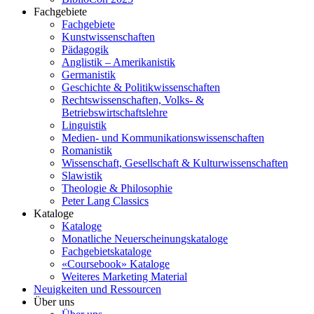
Fachgebiete
Fachgebiete
Kunstwissenschaften
Pädagogik
Anglistik – Amerikanistik
Germanistik
Geschichte & Politikwissenschaften
Rechtswissenschaften, Volks- &
Betriebswirtschaftslehre
Linguistik
Medien- und Kommunikationswissenschaften
Romanistik
Wissenschaft, Gesellschaft & Kulturwissenschaften
Slawistik
Theologie & Philosophie
Peter Lang Classics
Kataloge
Kataloge
Monatliche Neuerscheinungskataloge
Fachgebietskataloge
«Coursebook» Kataloge
Weiteres Marketing Material
Neuigkeiten und Ressourcen
Über uns