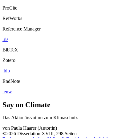
ProCite
RefWorks
Reference Manager
.ris
BibTeX
Zotero
.bib
EndNote
.enw
Say on Climate
Das Aktionärsvotum zum Klimaschutz
von
Paula Haarer (Autor:in)
©2026
Dissertation
XVIII, 298 Seiten