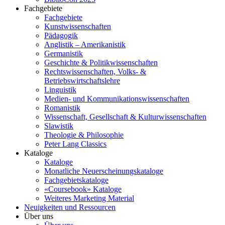
Fachgebiete
Fachgebiete
Kunstwissenschaften
Pädagogik
Anglistik – Amerikanistik
Germanistik
Geschichte & Politikwissenschaften
Rechtswissenschaften, Volks- &
Betriebswirtschaftslehre
Linguistik
Medien- und Kommunikationswissenschaften
Romanistik
Wissenschaft, Gesellschaft & Kulturwissenschaften
Slawistik
Theologie & Philosophie
Peter Lang Classics
Kataloge
Kataloge
Monatliche Neuerscheinungskataloge
Fachgebietskataloge
«Coursebook» Kataloge
Weiteres Marketing Material
Neuigkeiten und Ressourcen
Über uns