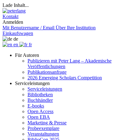
Lade Inhalt...
Kontakt
Anmelden
Mit Benutzername / Email
Über Ihre Institution
Einkaufswagen
de
en
fr
Für Autoren
Publizieren mit Peter Lang – Akademische
Veröffentlichungen
Publikationsanfrage
2026 Emerging Scholars Competition
Serviceleistungen
Serviceleistungen
Bibliotheken
Buchhändler
E-books
Open Access
Open EBA
Marketing & Presse
Probeexemplare
Veranstaltungen
BiblioCon 2025