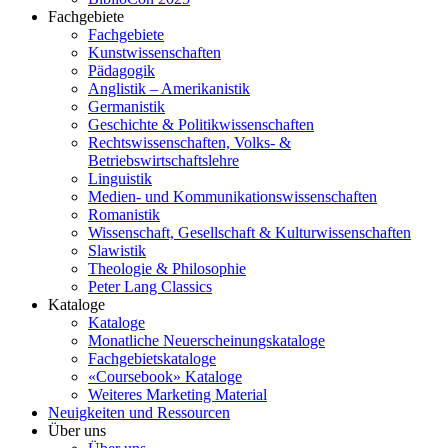
Fachgebiete
Fachgebiete
Kunstwissenschaften
Pädagogik
Anglistik – Amerikanistik
Germanistik
Geschichte & Politikwissenschaften
Rechtswissenschaften, Volks- &
Betriebswirtschaftslehre
Linguistik
Medien- und Kommunikationswissenschaften
Romanistik
Wissenschaft, Gesellschaft & Kulturwissenschaften
Slawistik
Theologie & Philosophie
Peter Lang Classics
Kataloge
Kataloge
Monatliche Neuerscheinungskataloge
Fachgebietskataloge
«Coursebook» Kataloge
Weiteres Marketing Material
Neuigkeiten und Ressourcen
Über uns