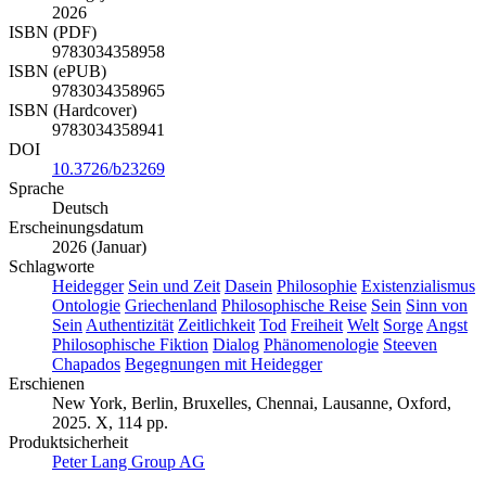
2026
ISBN (PDF)
9783034358958
ISBN (ePUB)
9783034358965
ISBN (Hardcover)
9783034358941
DOI
10.3726/b23269
Sprache
Deutsch
Erscheinungsdatum
2026 (Januar)
Schlagworte
Heidegger
Sein und Zeit
Dasein
Philosophie
Existenzialismus
Ontologie
Griechenland
Philosophische Reise
Sein
Sinn von
Sein
Authentizität
Zeitlichkeit
Tod
Freiheit
Welt
Sorge
Angst
Philosophische Fiktion
Dialog
Phänomenologie
Steeven
Chapados
Begegnungen mit Heidegger
Erschienen
New York, Berlin, Bruxelles, Chennai, Lausanne, Oxford,
2025. X, 114 pp.
Produktsicherheit
Peter Lang Group AG