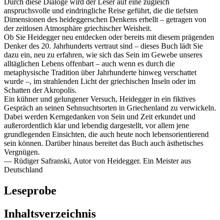
Durch diese Dialoge wird der Leser auf eine zugleich
anspruchsvolle und eindringliche Reise geführt, die die tiefsten
Dimensionen des heideggerschen Denkens erhellt – getragen von
der zeitlosen Atmosphäre griechischer Weisheit.
Ob Sie Heidegger neu entdecken oder bereits mit diesem prägenden
Denker des 20. Jahrhunderts vertraut sind – dieses Buch lädt Sie
dazu ein, neu zu erfahren, wie sich das Sein im Gewebe unseres
alltäglichen Lebens offenbart – auch wenn es durch die
metaphysische Tradition über Jahrhunderte hinweg verschattet
wurde –, im strahlenden Licht der griechischen Inseln oder im
Schatten der Akropolis.
Ein kühner und gelungener Versuch, Heidegger in ein fiktives
Gespräch an seinen Sehnsuchtsorten in Griechenland zu verwickeln.
Dabei werden Kerngedanken von Sein und Zeit erkundet und
außerordentlich klar und lebendig dargestellt, vor allem jene
grundlegenden Einsichten, die auch heute noch lebensorientierend
sein können. Darüber hinaus bereitet das Buch auch ästhetisches
Vergnügen.
— Rüdiger Safranski, Autor von Heidegger. Ein Meister aus
Deutschland
Leseprobe
Inhaltsverzeichnis