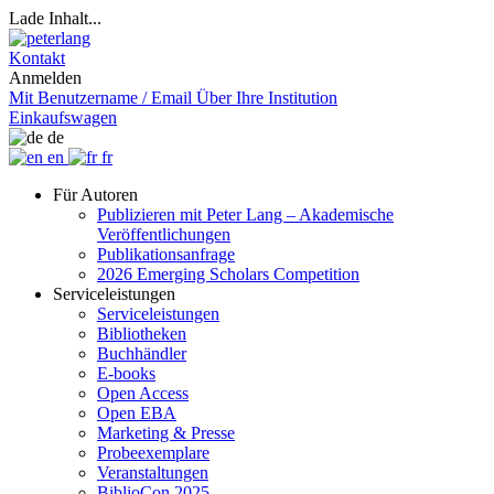
Lade Inhalt...
Kontakt
Anmelden
Mit Benutzername / Email
Über Ihre Institution
Einkaufswagen
de
en
fr
Für Autoren
Publizieren mit Peter Lang – Akademische
Veröffentlichungen
Publikationsanfrage
2026 Emerging Scholars Competition
Serviceleistungen
Serviceleistungen
Bibliotheken
Buchhändler
E-books
Open Access
Open EBA
Marketing & Presse
Probeexemplare
Veranstaltungen
BiblioCon 2025