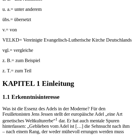
u. a.
=
unter anderem
übs.
=
übersetzt
v.
=
von
VELKD
=
Vereinigte Evangelisch-Lutherische Kirche Deutschlands
vgl.
=
vergleiche
z. B.
=
zum Beispiel
z. T.
=
zum Teil
KAPITEL 1
Einleitung
1.1
Erkenntnisinteresse
Was ist die Essenz des Adels in der Moderne? Für den
Feuilletonisten Jens Jessen stellt der europäische Adel „eine Art
1
genetisches Weltkulturerbe“
dar. Er hat auch mentale Spuren
hinterlassen: „Geblieben vom Adel ist […] die Sehnsucht nach ihm
– nach einem Rang, der weder mühevoll errungen werden muss