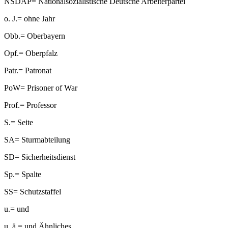
NSDAP
=
Nationalsozialistische Deutsche Arbeiterpartei
o. J.
=
ohne Jahr
Obb.
=
Oberbayern
Opf.
=
Oberpfalz
Patr.
=
Patronat
PoW
=
Prisoner of War
Prof.
=
Professor
S.
=
Seite
SA
=
Sturmabteilung
SD
=
Sicherheitsdienst
Sp.
=
Spalte
SS
=
Schutzstaffel
u.
=
und
u. ä.
=
und Ähnliches