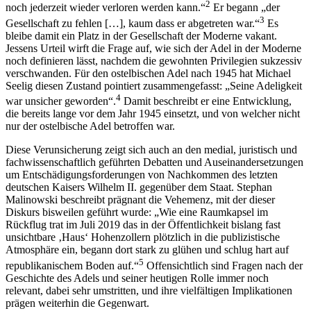
2
noch jederzeit wieder verloren werden kann.“
Er begann „der
3
Gesellschaft zu fehlen […], kaum dass er abgetreten war.“
Es
bleibe damit ein Platz in der Gesellschaft der Moderne vakant.
Jessens Urteil wirft die Frage auf, wie sich der Adel in der Moderne
noch definieren lässt, nachdem die gewohnten Privilegien sukzessiv
verschwanden. Für den ostelbischen Adel nach 1945 hat Michael
Seelig diesen Zustand pointiert zusammengefasst: „Seine Adeligkeit
4
war unsicher geworden“.
Damit beschreibt er eine Entwicklung,
die bereits lange vor dem Jahr 1945 einsetzt, und von welcher nicht
nur der ostelbische Adel betroffen war.
Diese Verunsicherung zeigt sich auch an den medial, juristisch und
fachwissenschaftlich geführten Debatten und Auseinandersetzungen
um Entschädigungsforderungen von Nachkommen des letzten
deutschen Kaisers Wilhelm II. gegenüber dem Staat. Stephan
Malinowski beschreibt prägnant
die Vehemenz, mit der dieser
Diskurs bisweilen geführt wurde: „Wie eine Raumkapsel im
Rückflug trat im Juli 2019 das in der Öffentlichkeit bislang fast
unsichtbare ‚Haus‘ Hohenzollern plötzlich in die publizistische
Atmosphäre ein, begann dort stark zu glühen und schlug hart auf
5
republikanischem Boden auf.“
Offensichtlich sind Fragen nach der
Geschichte des Adels und seiner heutigen Rolle immer noch
relevant, dabei sehr umstritten, und ihre vielfältigen Implikationen
prägen weiterhin die Gegenwart.