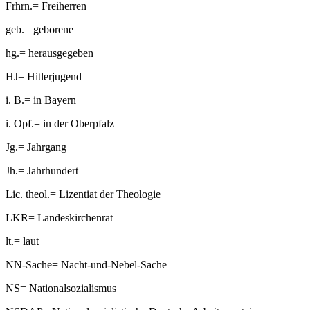
Frhrn.
=
Freiherren
geb.
=
geborene
hg.
=
herausgegeben
HJ
=
Hitlerjugend
i. B.
=
in Bayern
i. Opf.
=
in der Oberpfalz
Jg.
=
Jahrgang
Jh.
=
Jahrhundert
Lic. theol.
=
Lizentiat der Theologie
LKR
=
Landeskirchenrat
lt.
=
laut
NN-Sache
=
Nacht-und-Nebel-Sache
NS
=
Nationalsozialismus