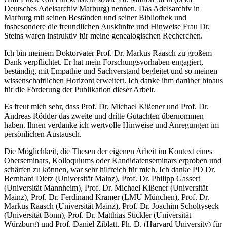
Deutsches Adelsarchiv Marburg) nennen. Das Adelsarchiv in
Marburg mit seinen Beständen und seiner Bibliothek und
insbesondere die freundlichen Auskünfte und Hinweise Frau Dr.
Steins waren instruktiv für meine genealogischen Recherchen.
Ich bin meinem Doktorvater Prof. Dr. Markus Raasch zu großem
Dank verpflichtet. Er hat mein Forschungsvorhaben engagiert,
beständig, mit Empathie und Sachverstand begleitet und so meinen
wissenschaftlichen Horizont erweitert. Ich danke ihm darüber hinaus
für die Förderung der Publikation dieser Arbeit.
Es freut mich sehr, dass Prof. Dr. Michael Kißener und Prof. Dr.
Andreas Rödder das zweite und dritte Gutachten übernommen
haben. Ihnen verdanke ich wertvolle Hinweise und Anregungen im
persönlichen Austausch.
Die Möglichkeit, die Thesen der eigenen Arbeit im Kontext eines
Oberseminars, Kolloquiums oder Kandidatenseminars erproben und
schärfen zu können, war sehr hilfreich für mich. Ich danke PD Dr.
Bernhard Dietz (Universität Mainz), Prof. Dr. Philipp Gassert
(Universität Mannheim), Prof. Dr. Michael Kißener (Universität
Mainz), Prof. Dr. Ferdinand Kramer (LMU München), Prof. Dr.
Markus Raasch (Universität Mainz), Prof. Dr. Joachim Scholtyseck
(Universität Bonn), Prof. Dr. Matthias Stickler (Universität
Würzburg) und Prof. Daniel Ziblatt, Ph. D. (Harvard University) für