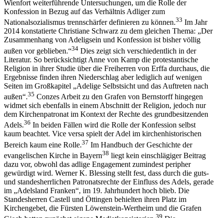
Wienfort weiterführende Untersuchungen, um die Rolle der
Konfession in Bezug auf das Verhältnis Adliger zum
33
Nationalsozialismus trennschärfer definieren zu können.
Im Jahr
2014 konstatierte Christiane Schwarz zu dem gleichen Thema: „Der
Zusammenhang von Adeligsein und Konfession ist bisher völlig
34
außen vor geblieben.“
Dies zeigt sich verschiedentlich in der
Literatur. So berücksichtigt Anne von Kamp die protestantische
Religion in ihrer Studie über die Freiherren von Erffa durchaus, die
Ergebnisse finden ihren Niederschlag aber lediglich auf wenigen
Seiten im Großkapitel „Adelige Selbstsicht und das Auftreten nach
35
außen“.
Conzes Arbeit zu den Grafen von Bernstorff hingegen
widmet sich ebenfalls in einem Abschnitt der Religion, jedoch nur
dem Kirchenpatronat im Kontext der Rechte des grundbesitzenden
36
Adels.
In beiden Fällen wird die Rolle der Konfession selbst
kaum beachtet. Vice
versa spielt der Adel im kirchenhistorischen
37
Bereich kaum eine Rolle.
Im Handbuch der Geschichte der
38
evangelischen Kirche in Bayern
liegt kein einschlägiger Beitrag
dazu vor, obwohl das adlige Engagement zumindest peripher
gewürdigt wird. Werner K. Blessing stellt fest, dass durch die guts-
und standesherrlichen Patronatsrechte der Einfluss des Adels, gerade
im „Adelsland Franken“, im 19. Jahrhundert hoch blieb. Die
Standesherren Castell und Öttingen behielten ihren Platz im
Kirchengebet, die Fürsten Löwenstein-Wertheim und die Grafen
39