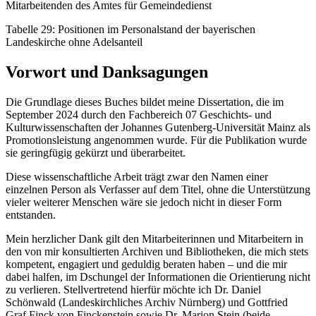
Mitarbeitenden des Amtes für Gemeindedienst
Tabelle 29:
Positionen im Personalstand der bayerischen
Landeskirche ohne Adelsanteil
Vorwort und Danksagungen
Die Grundlage dieses Buches bildet meine Dissertation, die im
September 2024 durch den Fachbereich 07 Geschichts- und
Kulturwissenschaften der Johannes Gutenberg-Universität Mainz als
Promotionsleistung angenommen wurde. Für die Publikation wurde
sie geringfügig gekürzt und überarbeitet.
Diese wissenschaftliche Arbeit trägt zwar den Namen einer
einzelnen Person als Verfasser auf dem Titel, ohne die Unterstützung
vieler weiterer Menschen wäre sie jedoch nicht in dieser Form
entstanden.
Mein herzlicher Dank gilt den Mitarbeiterinnen und Mitarbeitern in
den von mir konsultierten Archiven und Bibliotheken, die mich stets
kompetent, engagiert und geduldig beraten haben – und die mir
dabei halfen, im Dschungel der Informationen die Orientierung nicht
zu verlieren. Stellvertretend hierfür möchte ich Dr. Daniel
Schönwald (Landeskirchliches Archiv Nürnberg) und Gottfried
Graf Finck von Finckenstein sowie Dr. Marion Stein (beide