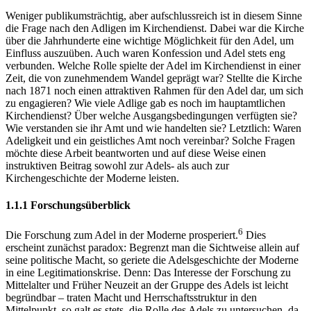
Weniger publikumsträchtig, aber aufschlussreich ist in diesem Sinne
die Frage nach den Adligen im Kirchendienst. Dabei war die Kirche
über die Jahrhunderte eine wichtige Möglichkeit für den Adel, um
Einfluss auszuüben. Auch waren Konfession und Adel stets eng
verbunden. Welche Rolle spielte der Adel im Kirchendienst in einer
Zeit, die von zunehmendem Wandel geprägt war? Stellte die Kirche
nach 1871 noch einen attraktiven Rahmen für den Adel dar, um sich
zu engagieren? Wie viele Adlige gab es noch im hauptamtlichen
Kirchendienst? Über welche Ausgangsbedingungen verfügten sie?
Wie verstanden sie ihr Amt und wie handelten sie? Letztlich: Waren
Adeligkeit und ein geistliches Amt noch vereinbar? Solche Fragen
möchte diese Arbeit beantworten und auf diese Weise einen
instruktiven Beitrag sowohl zur Adels- als auch zur
Kirchengeschichte der Moderne leisten.
1.1.1
Forschungsüberblick
6
Die Forschung zum Adel in der Moderne prosperiert.
Dies
erscheint zunächst paradox: Begrenzt man die Sichtweise allein auf
seine politische Macht,
so geriete die Adelsgeschichte der Moderne
in eine Legitimationskrise. Denn: Das Interesse der Forschung zu
Mittelalter und Früher Neuzeit an der Gruppe des Adels ist leicht
begründbar – traten Macht und Herrschaftsstruktur in den
Mittelpunkt, so galt es stets, die Rolle des Adels zu untersuchen, da