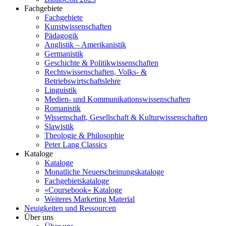
Fachgebiete
Fachgebiete
Kunstwissenschaften
Pädagogik
Anglistik – Amerikanistik
Germanistik
Geschichte & Politikwissenschaften
Rechtswissenschaften, Volks- &
Betriebswirtschaftslehre
Linguistik
Medien- und Kommunikationswissenschaften
Romanistik
Wissenschaft, Gesellschaft & Kulturwissenschaften
Slawistik
Theologie & Philosophie
Peter Lang Classics
Kataloge
Kataloge
Monatliche Neuerscheinungskataloge
Fachgebietskataloge
«Coursebook» Kataloge
Weiteres Marketing Material
Neuigkeiten und Ressourcen
Über uns