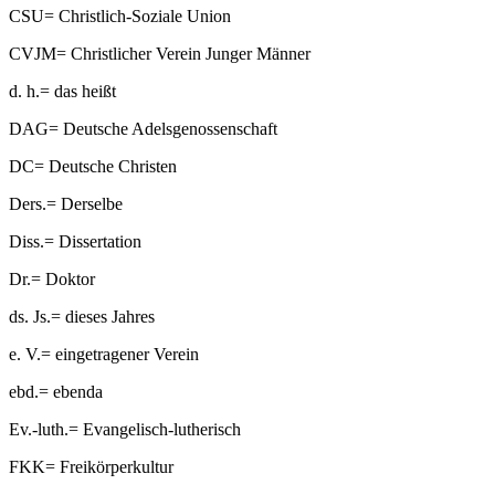
CSU
=
Christlich-Soziale Union
CVJM
=
Christlicher Verein Junger Männer
d. h.
=
das heißt
DAG
=
Deutsche Adelsgenossenschaft
DC
=
Deutsche Christen
Ders.
=
Derselbe
Diss.
=
Dissertation
Dr.
=
Doktor
ds. Js.
=
dieses Jahres
e. V.
=
eingetragener Verein
ebd.
=
ebenda
Ev.-luth.
=
Evangelisch-lutherisch
FKK
=
Freikörperkultur