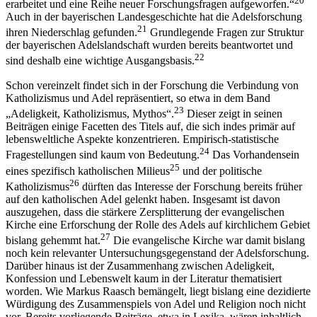
20
erarbeitet und eine Reihe neuer Forschungsfragen aufgeworfen.“
Auch in der bayerischen Landesgeschichte hat die Adelsforschung
21
ihren Niederschlag gefunden.
Grundlegende Fragen zur Struktur
der bayerischen Adelslandschaft wurden bereits beantwortet und
22
sind deshalb eine wichtige Ausgangsbasis.
Schon vereinzelt findet sich in der Forschung die Verbindung von
Katholizismus und Adel repräsentiert, so etwa in dem Band
23
„Adeligkeit,
Katholizismus, Mythos“.
Dieser zeigt in seinen
Beiträgen einige Facetten des Titels auf, die sich indes primär auf
lebensweltliche Aspekte konzentrieren. Empirisch-statistische
24
Fragestellungen sind kaum von Bedeutung.
Das Vorhandensein
25
eines spezifisch katholischen Milieus
und der politische
26
Katholizismus
dürften das Interesse der Forschung bereits früher
auf den katholischen Adel gelenkt haben. Insgesamt ist davon
auszugehen, dass die stärkere Zersplitterung der evangelischen
Kirche eine Erforschung der Rolle des Adels auf kirchlichem Gebiet
27
bislang gehemmt hat.
Die evangelische
Kirche war damit bislang
noch kein relevanter Untersuchungsgegenstand der Adelsforschung.
Darüber hinaus ist der Zusammenhang zwischen Adeligkeit,
Konfession und Lebenswelt kaum in der Literatur thematisiert
worden. Wie Markus Raasch bemängelt, liegt bislang eine dezidierte
Würdigung des Zusammenspiels von Adel und Religion noch nicht
vor. Bereits vorliegende Beiträge, etwa in Lexika, wären inhaltlich