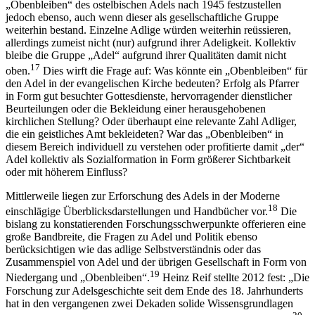
„Obenbleiben“ des ostelbischen Adels nach 1945 festzustellen
jedoch ebenso, auch wenn dieser als gesellschaftliche Gruppe
weiterhin bestand. Einzelne Adlige würden weiterhin reüssieren,
allerdings zumeist nicht (nur) aufgrund ihrer Adeligkeit. Kollektiv
bleibe die Gruppe „Adel“ aufgrund ihrer Qualitäten damit nicht
17
oben.
Dies wirft die Frage auf: Was könnte ein „Obenbleiben“ für
den Adel in der evangelischen Kirche bedeuten? Erfolg als Pfarrer
in Form gut besuchter Gottesdienste, hervorragender dienstlicher
Beurteilungen oder die Bekleidung einer herausgehobenen
kirchlichen Stellung? Oder überhaupt eine relevante Zahl Adliger,
die ein geistliches Amt bekleideten? War das „Obenbleiben“ in
diesem Bereich individuell zu verstehen oder profitierte damit „der“
Adel kollektiv als Sozialformation in Form größerer Sichtbarkeit
oder mit höherem Einfluss?
Mittlerweile liegen zur Erforschung des Adels in der Moderne
18
einschlägige Überblicksdarstellungen und Handbücher vor.
Die
bislang zu konstatierenden Forschungsschwerpunkte offerieren eine
große Bandbreite, die Fragen zu Adel und Politik ebenso
berücksichtigen wie das adlige Selbstverständnis oder das
Zusammenspiel von Adel und der übrigen Gesellschaft in Form von
19
Niedergang und „Obenbleiben“.
Heinz Reif stellte 2012 fest: „Die
Forschung zur Adelsgeschichte seit dem Ende des 18. Jahrhunderts
hat in den vergangenen zwei Dekaden solide Wissensgrundlagen