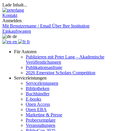
Lade Inhalt...
Kontakt
Anmelden
Mit Benutzername / Email
Über Ihre Institution
Einkaufswagen
de
en
fr
Für Autoren
Publizieren mit Peter Lang – Akademische
Veröffentlichungen
Publikationsanfrage
2026 Emerging Scholars Competition
Serviceleistungen
Serviceleistungen
Bibliotheken
Buchhändler
E-books
Open Access
Open EBA
Marketing & Presse
Probeexemplare
Veranstaltungen
BiblioCon 2025