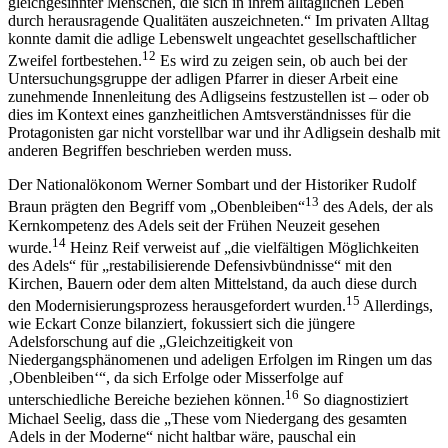
gleichgesinnter Menschen, die sich in ihrem alltäglichen Leben
durch herausragende Qualitäten auszeichneten.“ Im privaten Alltag
konnte damit die adlige Lebenswelt ungeachtet gesellschaftlicher
12
Zweifel fortbestehen.
Es wird zu zeigen sein, ob auch bei der
Untersuchungsgruppe
der adligen Pfarrer in dieser Arbeit eine
zunehmende Innenleitung des Adligseins festzustellen ist – oder ob
dies im Kontext eines ganzheitlichen Amtsverständnisses für die
Protagonisten gar nicht vorstellbar war und ihr Adligsein deshalb mit
anderen Begriffen beschrieben werden muss.
Der Nationalökonom Werner Sombart und der Historiker Rudolf
13
Braun prägten den Begriff vom „Obenbleiben“
des Adels, der als
Kernkompetenz des Adels seit der Frühen Neuzeit gesehen
14
wurde.
Heinz Reif verweist auf „die vielfältigen Möglichkeiten
des Adels“ für „restabilisierende Defensivbündnisse“ mit den
Kirchen, Bauern oder dem alten Mittelstand, da auch diese durch
15
den Modernisierungsprozess herausgefordert wurden.
Allerdings,
wie Eckart Conze bilanziert, fokussiert sich die jüngere
Adelsforschung auf die „Gleichzeitigkeit von
Niedergangsphänomenen und adeligen Erfolgen im Ringen um das
‚Obenbleiben‘“, da sich Erfolge oder Misserfolge auf
16
unterschiedliche Bereiche beziehen können.
So diagnostiziert
Michael Seelig, dass die „These vom Niedergang des gesamten
Adels in der Moderne“ nicht haltbar wäre, pauschal ein