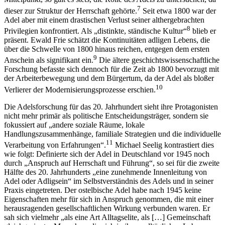
7
dieser zur Struktur der Herrschaft gehörte.
Seit etwa 1800 war der
Adel aber mit einem drastischen Verlust seiner althergebrachten
8
Privilegien konfrontiert. Als „distinkte, ständische Kultur“
blieb er
präsent. Ewald Frie schätzt die Kontinuitäten adligen Lebens, die
über die Schwelle von 1800 hinaus reichen, entgegen dem ersten
9
Anschein als signifikant ein.
Die ältere
geschichtswissenschaftliche
Forschung befasste sich dennoch für die Zeit ab 1800 bevorzugt mit
der Arbeiterbewegung und dem Bürgertum, da der Adel als bloßer
10
Verlierer der Modernisierungsprozesse erschien.
Die Adelsforschung für das 20. Jahrhundert sieht ihre Protagonisten
nicht mehr primär als politische Entscheidungsträger, sondern sie
fokussiert auf „andere soziale Räume, lokale
Handlungszusammenhänge, familiale Strategien und die individuelle
11
Verarbeitung von Erfahrungen“.
Michael Seelig kontrastiert dies
wie folgt: Definierte sich der Adel in Deutschland vor 1945 noch
durch „Anspruch auf Herrschaft und Führung“, so sei für die zweite
Hälfte des 20. Jahrhunderts „eine zunehmende Innenleitung von
Adel oder Adligsein“ im Selbstverständnis des Adels und in seiner
Praxis eingetreten. Der ostelbische Adel habe nach 1945 keine
Eigenschaften mehr für sich in Anspruch genommen, die mit einer
herausragenden gesellschaftlichen Wirkung verbunden waren. Er
sah sich vielmehr „als eine Art Alltagselite, als […] Gemeinschaft