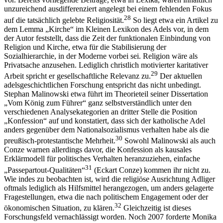
unzureichend ausdifferenziert angelegt bei einem fehlenden Fokus
28
auf die tatsächlich gelebte Religiosität.
So liegt etwa ein Artikel zu
dem Lemma „Kirche“ im Kleinen Lexikon des Adels vor, in dem
der Autor feststellt, dass die Zeit der funktionalen Einbindung von
Religion und Kirche, etwa für die Stabilisierung der
Sozialhierarchie, in der Moderne vorbei sei. Religion wäre als
Privatsache anzusehen. Lediglich christlich motivierter karitativer
29
Arbeit spricht er gesellschaftliche Relevanz zu.
Der aktuellen
adelsgeschichtlichen Forschung entspricht das nicht unbedingt.
Stephan Malinowski etwa führt im Theorieteil seiner Dissertation
„Vom König zum Führer“ ganz selbstverständlich unter den
verschiedenen Analysekategorien an dritter Stelle die Position
„Konfession“ auf und konstatiert, dass sich der katholische Adel
anders gegenüber dem Nationalsozialismus verhalten habe als die
30
preußisch-protestantische Mehrheit.
Sowohl Malinowski als auch
Conze warnen allerdings davor, die Konfession als kausales
Erklärmodell für politisches Verhalten heranzuziehen, einfache
31
„Passepartout-Qualitäten“
(Eckart Conze) kommen ihr nicht zu.
Wie indes zu beobachten ist, wird die religiöse Ausrichtung
Adliger
oftmals lediglich als Hilfsmittel herangezogen, um anders gelagerte
Fragestellungen, etwa die nach politischem Engagement oder der
32
ökonomischen Situation, zu klären.
Gleichzeitig ist dieses
Forschungsfeld vernachlässigt worden. Noch 2007 forderte Monika