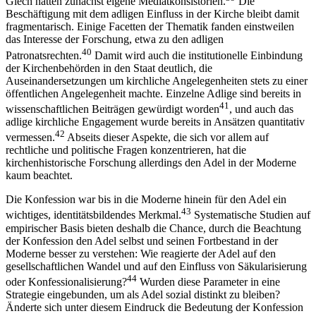
Giech hatten zunächst eigene Mediatkonsistorien.
Die
Beschäftigung mit dem adligen Einfluss in der Kirche bleibt damit
fragmentarisch. Einige Facetten der Thematik fanden einstweilen
das Interesse der Forschung, etwa zu den adligen
40
Patronatsrechten.
Damit wird auch die institutionelle Einbindung
der Kirchenbehörden in den Staat deutlich, die
Auseinandersetzungen um kirchliche Angelegenheiten stets zu einer
öffentlichen Angelegenheit machte. Einzelne Adlige sind bereits in
41
wissenschaftlichen Beiträgen gewürdigt worden
, und auch das
adlige kirchliche
Engagement wurde bereits in Ansätzen quantitativ
42
vermessen.
Abseits dieser Aspekte, die sich vor allem auf
rechtliche und politische Fragen konzentrieren, hat die
kirchenhistorische Forschung allerdings den Adel in der Moderne
kaum beachtet.
Die Konfession war bis in die Moderne hinein für den Adel ein
43
wichtiges, identitätsbildendes Merkmal.
Systematische Studien auf
empirischer Basis bieten deshalb die Chance, durch die Beachtung
der Konfession den Adel selbst und seinen Fortbestand in der
Moderne besser zu verstehen: Wie reagierte der Adel auf den
gesellschaftlichen Wandel und auf den Einfluss von Säkularisierung
44
oder Konfessionalisierung?
Wurden diese Parameter in eine
Strategie eingebunden, um als Adel sozial distinkt zu bleiben?
Änderte sich unter diesem Eindruck die Bedeutung der Konfession