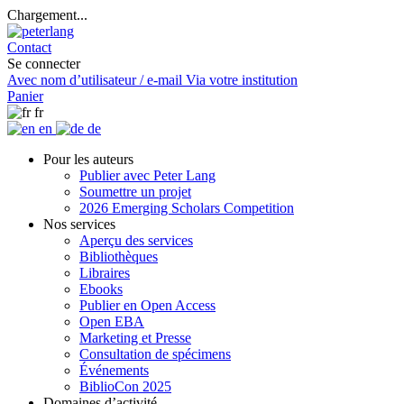
Chargement...
Contact
Se connecter
Avec nom d’utilisateur / e-mail
Via votre institution
Panier
fr
en
de
Pour les auteurs
Publier avec Peter Lang
Soumettre un projet
2026 Emerging Scholars Competition
Nos services
Aperçu des services
Bibliothèques
Libraires
Ebooks
Publier en Open Access
Open EBA
Marketing et Presse
Consultation de spécimens
Événements
BiblioCon 2025
Domaines d’activité