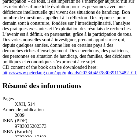
participation » de tous, il est impératif de s’interroger aujourd’hui sur
les retombées d’une telle évolution pour les personnes avec une
déficience intellectuelle qui vivent des situations de handicap. Bon
nombre de questions appellent à la réflexion. Des réponses pour
demain sont à construire, fondées sur l’interdisciplinarité, l’analyse
des pratiques existantes et l’exploitation des résultats de recherches.
L’avenir est à définir, en partenariat, grâce à la participation de tous.
Des voies nouvelles sont à investiguer, prenant appui sur ce qui,
depuis quelques années, donne lieu en certains pays à des
démarches riches d’enseignement. Des chercheurs, des praticiens,
des personnes en situation de handicap, des familles, des décideurs
politiques et économiques s’expriment à ce sujet.
CD content of the book can be downloaded here:
https://www.peterlang.com/app/uploads/2023/04/9783039117482_CD
Résumé des informations
Pages
XXII, 514
Année de publication
2009
ISBN (PDF)
9783035202373
ISBN (Broché)