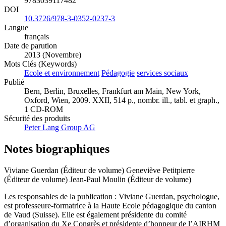
9783039117482
DOI
10.3726/978-3-0352-0237-3
Langue
français
Date de parution
2013 (Novembre)
Mots Clés (Keywords)
Ecole et environnement
Pédagogie
services sociaux
Publié
Bern, Berlin, Bruxelles, Frankfurt am Main, New York,
Oxford, Wien, 2009. XXII, 514 p., nombr. ill., tabl. et graph.,
1 CD-ROM
Sécurité des produits
Peter Lang Group AG
Notes biographiques
Viviane Guerdan (Éditeur de volume)
Geneviève Petitpierre
(Éditeur de volume)
Jean-Paul Moulin (Éditeur de volume)
Les responsables de la publication : Viviane Guerdan, psychologue,
est professeure-formatrice à la Haute Ecole pédagogique du canton
de Vaud (Suisse). Elle est également présidente du comité
d’organisation du Xe Congrès et présidente d’honneur de l’AIRHM