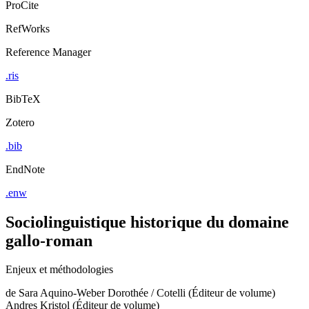
ProCite
RefWorks
Reference Manager
.ris
BibTeX
Zotero
.bib
EndNote
.enw
Sociolinguistique historique du domaine
gallo-roman
Enjeux et méthodologies
de
Sara Aquino-Weber Dorothée / Cotelli (Éditeur de volume)
Andres Kristol (Éditeur de volume)