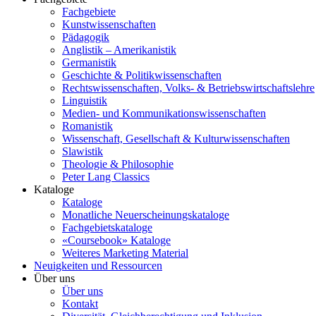
Fachgebiete
Kunstwissenschaften
Pädagogik
Anglistik – Amerikanistik
Germanistik
Geschichte & Politikwissenschaften
Rechtswissenschaften, Volks- & Betriebswirtschaftslehre
Linguistik
Medien- und Kommunikationswissenschaften
Romanistik
Wissenschaft, Gesellschaft & Kulturwissenschaften
Slawistik
Theologie & Philosophie
Peter Lang Classics
Kataloge
Kataloge
Monatliche Neuerscheinungskataloge
Fachgebietskataloge
«Coursebook» Kataloge
Weiteres Marketing Material
Neuigkeiten und Ressourcen
Über uns
Über uns
Kontakt