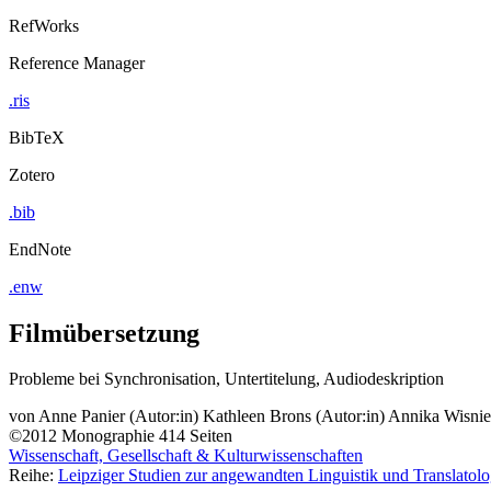
RefWorks
Reference Manager
.ris
BibTeX
Zotero
.bib
EndNote
.enw
Filmübersetzung
Probleme bei Synchronisation, Untertitelung, Audiodeskription
von
Anne Panier (Autor:in)
Kathleen Brons (Autor:in)
Annika Wisnie
©2012
Monographie
414 Seiten
Wissenschaft, Gesellschaft & Kulturwissenschaften
Reihe:
Leipziger Studien zur angewandten Linguistik und Translatolo