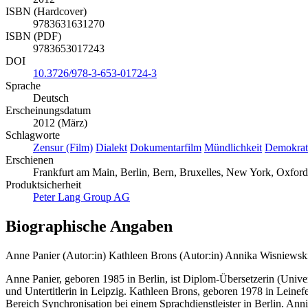
ISBN (Hardcover)
9783631631270
ISBN (PDF)
9783653017243
DOI
10.3726/978-3-653-01724-3
Sprache
Deutsch
Erscheinungsdatum
2012 (März)
Schlagworte
Zensur (Film)
Dialekt
Dokumentarfilm
Mündlichkeit
Demokrat
Erschienen
Frankfurt am Main, Berlin, Bern, Bruxelles, New York, Oxford
Produktsicherheit
Peter Lang Group AG
Biographische Angaben
Anne Panier (Autor:in)
Kathleen Brons (Autor:in)
Annika Wisniewski
Anne Panier, geboren 1985 in Berlin, ist Diplom-Übersetzerin (Univer
und Untertitlerin in Leipzig. Kathleen Brons, geboren 1978 in Leinefe
Bereich Synchronisation bei einem Sprachdienstleister in Berlin. A