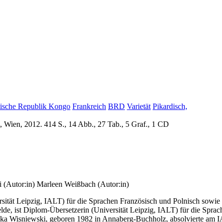
ische Republik Kongo
Frankreich
BRD
Varietät
Pikardisch,
, Wien, 2012. 414 S., 14 Abb., 27 Tab., 5 Graf., 1 CD
 (Autor:in)
Marleen Weißbach (Autor:in)
sität Leipzig, IALT) für die Sprachen Französisch und Polnisch sowie De
lde, ist Diplom-Übersetzerin (Universität Leipzig, IALT) für die Sprac
nnika Wisniewski, geboren 1982 in Annaberg-Buchholz, absolvierte am