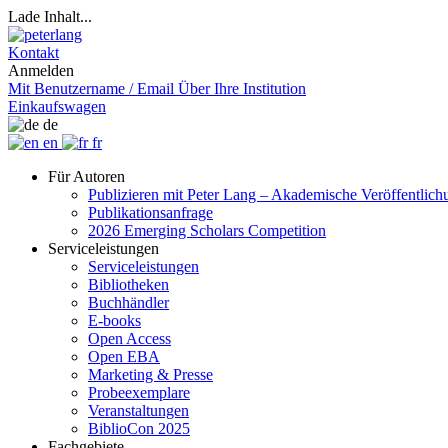
Lade Inhalt...
Kontakt
Anmelden
Mit Benutzername / Email
Über Ihre Institution
Einkaufswagen
de
en
fr
Für Autoren
Publizieren mit Peter Lang – Akademische Veröffentlic
Publikationsanfrage
2026 Emerging Scholars Competition
Serviceleistungen
Serviceleistungen
Bibliotheken
Buchhändler
E-books
Open Access
Open EBA
Marketing & Presse
Probeexemplare
Veranstaltungen
BiblioCon 2025
Fachgebiete