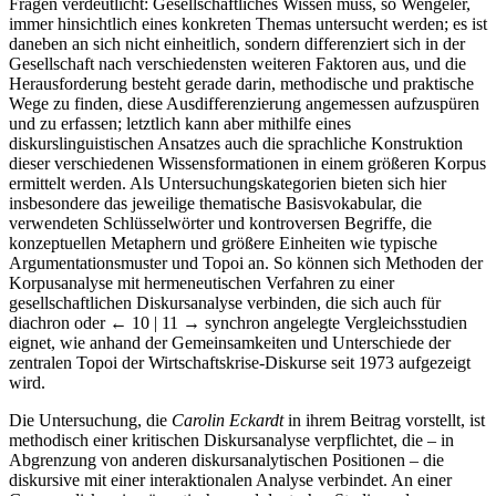
Fragen verdeutlicht: Gesellschaftliches Wissen muss, so Wengeler,
immer hinsichtlich eines konkreten Themas untersucht werden; es ist
daneben an sich nicht einheitlich, sondern differenziert sich in der
Gesellschaft nach verschiedensten weiteren Faktoren aus, und die
Herausforderung besteht gerade darin, methodische und praktische
Wege zu finden, diese Ausdifferenzierung angemessen aufzuspüren
und zu erfassen; letztlich kann aber mithilfe eines
diskurslinguistischen Ansatzes auch die sprachliche Konstruktion
dieser verschiedenen Wissensformationen in einem größeren Korpus
ermittelt werden. Als Untersuchungskategorien bieten sich hier
insbesondere das jeweilige thematische Basisvokabular, die
verwendeten Schlüsselwörter und kontroversen Begriffe, die
konzeptuellen Metaphern und größere Einheiten wie typische
Argumentationsmuster und Topoi an. So können sich Methoden der
Korpusanalyse mit hermeneutischen Verfahren zu einer
gesellschaftlichen Diskursanalyse verbinden, die sich auch für
diachron oder
← 10 | 11 →
synchron angelegte Vergleichsstudien
eignet, wie anhand der Gemeinsamkeiten und Unterschiede der
zentralen Topoi der Wirtschaftskrise-Diskurse seit 1973 aufgezeigt
wird.
Die Untersuchung, die
Carolin Eckardt
in ihrem Beitrag vorstellt, ist
methodisch einer kritischen Diskursanalyse verpflichtet, die – in
Abgrenzung von anderen diskursanalytischen Positionen – die
diskursive mit einer interaktionalen Analyse verbindet. An einer