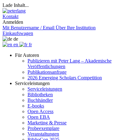
Lade Inhalt...
Kontakt
Anmelden
Mit Benutzername / Email
Über Ihre Institution
Einkaufswagen
de
en
fr
Für Autoren
Publizieren mit Peter Lang – Akademische
Veröffentlichungen
Publikationsanfrage
2026 Emerging Scholars Competition
Serviceleistungen
Serviceleistungen
Bibliotheken
Buchhändler
E-books
Open Access
Open EBA
Marketing & Presse
Probeexemplare
Veranstaltungen
BiblioCon 2025