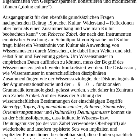
Eigenschaften von Gesprächspartnern konstruieren und modifizieren
können („doing culture“).
Ausgangspunkt für den ebenfalls grundsätzlichen Fragen
nachgehenden Beitrag „Sprache, Kultur, Widerstand – Reflexionen
über mehr als einen Zusammenhang und wie man Kultur
beobachten kann“ von
Rebecca Zabel
, der nach den Instrumenten
empirischer Forschung am Schnittpunkt von Sprache und Kultur
fragt, bildet ein Verständnis von Kultur als Anwendung von
Wissensmustern durch Menschen, die dabei ihren Welten und sich
selbst Sinn und Bedeutung geben. Um Wissensmuster in
empirischen Daten auffinden zu können, muss der Begriff des
Wissensmusters jedoch weiter konkretisiert werden. Die Diskussion,
wie Wissensmuster in unterschiedlichen disziplinären
Zusammenhängen wie der Wissenssoziologie, der Diskurslinguistik,
der Argumentationstheorie und der
← 9 | 10 →
funktionalen
Grammatik terminologisch gefasst werden, steht daher im Zentrum
von Zabels Artikel. Auf der Basis der Sichtung der
wissenschaftlichen Bestimmungen der einschlägigen Begriffe
Stereotyp
,
Topos, Argumentationsmuster
,
Rahmen
,
Sinnmuster
,
Orientierungsmuster
und
(kulturelles) Deutungsmuster
kommt sie
zu der Schlussfolgerung, dass kulturelle Wissens- bzw.
Deutungsmuster (so der von Zabel verwendete Oberbegriff) als
wiederholte und insofern typisierte Sets von impliziten und
expliziten Propositionen beschreibbar sind; diese finden sprachlich