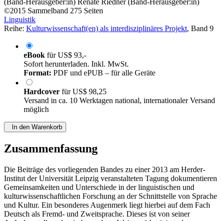
(Band-Herausgeber:in)
Renate Riedner (Band-Herausgeber:in)
©2015
Sammelband
275 Seiten
Linguistik
Reihe:
Kulturwissenschaft(en) als interdisziplinäres Projekt
, Band 9
eBook
für
US$ 93,-
Sofort herunterladen. Inkl. MwSt.
Format:
PDF und ePUB – für alle Geräte
Hardcover
für
US$ 98,25
Versand in ca. 10 Werktagen national, internationaler Versand
möglich
In den Warenkorb
Zusammenfassung
Die Beiträge des vorliegenden Bandes zu einer 2013 am Herder-
Institut der Universität Leipzig veranstalteten Tagung dokumentieren
Gemeinsamkeiten und Unterschiede in der linguistischen und
kulturwissenschaftlichen Forschung an der Schnittstelle von Sprache
und Kultur. Ein besonderes Augenmerk liegt hierbei auf dem Fach
Deutsch als Fremd- und Zweitsprache. Dieses ist von seiner