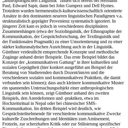
„anthropologischen Linguistik“ finden sich bereits bei Hermann
Paul, Edward Sapir, dann bei John Gumperz und Dell Hymes.
Trotzdem wurden hermeneutisch-kulturwissenschaftlich orientierte
Ansätze in den dominanten neueren linguistischen Paradigmen v.a.
strukturalistisch geprägter Provenienz systematisch ignoriert. In
jüngerer Zeit kam es jedoch in verschiedenen disziplinären
Zusammenhängen (etwa der Soziolinguistik, der Ethnographie der
Kommunikation, der Gesprächsforschung, der Textlinguistik und
der Funktionalen Pragmatik) zu einer Umorientierung und zu einer
stärker kulturanalytischen Ausrichtung auch in der Linguistik.
Günthner verdeutlicht entsprechende Konzepte und methodische
Zugänge anhand dreier Beispiele. Das erste Beispiel bildet das
Konzept der „kommunikativen Gattung“ in ihrer kulturellen und
sozialen Geprägtheit (hier konkret ausgeführt am Beispiel der
Beratung von Studierenden durch Dozent/inn/en und die
verschiedenen sozialen und kommunikativen Praktiken, die damit
verbunden sein können); dass auch kleinere kommunikative Muster
ein spannendes Untersuchungsobjekt einer anthropologischen
Linguistik sein können, zeigt Günthner anhand des zweiten
Beispiels, den Anredeformen und -praktiken, etwa im
Hochzeitsritual in Nepal oder bei chinesischer SMS-
Kommunikation. Im dritten Beispiel wird deutlich, wie
Gesprächsteilnehmende für verschiedene kommunikative Zwecke
kulturelle Zuschreibungen und Identitäten zum Amüsement,
Frotzeln, zur scherzhaften Kritik oder zur Stilisierung spezifischer