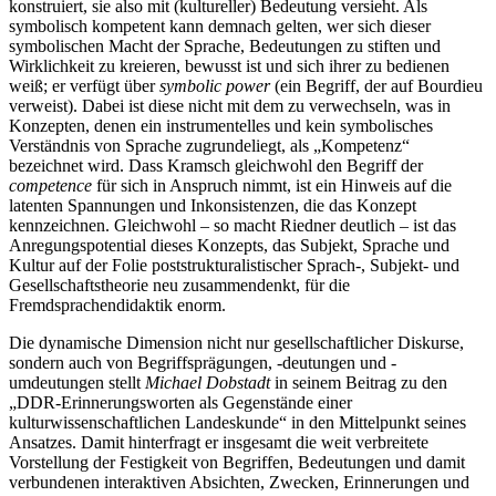
konstruiert, sie also mit (kultureller) Bedeutung versieht. Als
symbolisch kompetent kann demnach gelten, wer sich dieser
symbolischen Macht der Sprache, Bedeutungen zu stiften und
Wirklichkeit zu kreieren, bewusst ist und sich ihrer zu bedienen
weiß; er verfügt über
symbolic power
(ein Begriff, der auf Bourdieu
verweist). Dabei ist diese nicht mit dem zu verwechseln, was in
Konzepten, denen ein instrumentelles und kein symbolisches
Verständnis von Sprache zugrundeliegt, als „Kompetenz“
bezeichnet wird. Dass Kramsch gleichwohl den Begriff der
competence
für sich in Anspruch nimmt, ist ein Hinweis auf die
latenten Spannungen und Inkonsistenzen, die das Konzept
kennzeichnen. Gleichwohl – so macht Riedner deutlich – ist das
Anregungspotential dieses Konzepts, das Subjekt, Sprache und
Kultur auf der Folie poststrukturalistischer Sprach-, Subjekt- und
Gesellschaftstheorie neu zusammendenkt, für die
Fremdsprachendidaktik enorm.
Die dynamische Dimension nicht nur gesellschaftlicher Diskurse,
sondern auch von Begriffsprägungen, -deutungen und -
umdeutungen stellt
Michael Dobstadt
in seinem Beitrag zu den
„DDR-Erinnerungsworten als Gegenstände einer
kulturwissenschaftlichen Landeskunde“ in den Mittelpunkt seines
Ansatzes. Damit hinterfragt er insgesamt die weit verbreitete
Vorstellung der Festigkeit von Begriffen, Bedeutungen und damit
verbundenen interaktiven Absichten, Zwecken, Erinnerungen und