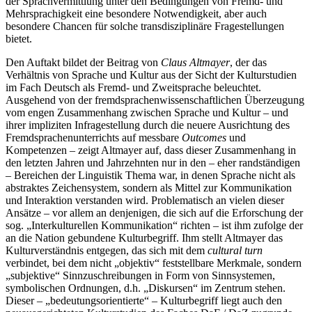
der Sprachvermittlung unter den Bedingungen von Fremd- und
Mehrsprachigkeit eine besondere Notwendigkeit, aber auch
besondere Chancen für solche transdisziplinäre Fragestellungen
bietet.
Den Auftakt bildet der Beitrag von
Claus Altmayer
, der das
Verhältnis von Sprache und Kultur aus der Sicht der Kulturstudien
im Fach Deutsch als Fremd- und Zweitsprache beleuchtet.
Ausgehend von der fremdsprachenwissenschaftlichen Überzeugung
vom engen Zusammenhang zwischen Sprache und Kultur – und
ihrer impliziten Infragestellung durch die neuere Ausrichtung des
Fremdsprachenunterrichts auf messbare
Outcomes
und
Kompetenzen – zeigt Altmayer auf, dass dieser Zusammenhang in
den letzten Jahren und Jahrzehnten nur in den – eher randständigen
– Bereichen der Linguistik Thema war, in denen Sprache nicht als
abstraktes Zeichensystem, sondern als Mittel zur Kommunikation
und Interaktion verstanden wird. Problematisch an vielen dieser
Ansätze – vor allem an denjenigen, die sich auf die Erforschung der
sog. „Interkulturellen Kommunikation“ richten – ist ihm zufolge der
an die Nation gebundene Kulturbegriff. Ihm stellt Altmayer das
Kulturverständnis entgegen, das sich mit dem
cultural turn
verbindet, bei dem nicht „objektiv“ feststellbare Merkmale, sondern
„subjektive“ Sinnzuschreibungen in Form von Sinnsystemen,
symbolischen Ordnungen, d.h. „Diskursen“ im Zentrum stehen.
Dieser – „bedeutungsorientierte“ – Kulturbegriff liegt auch den