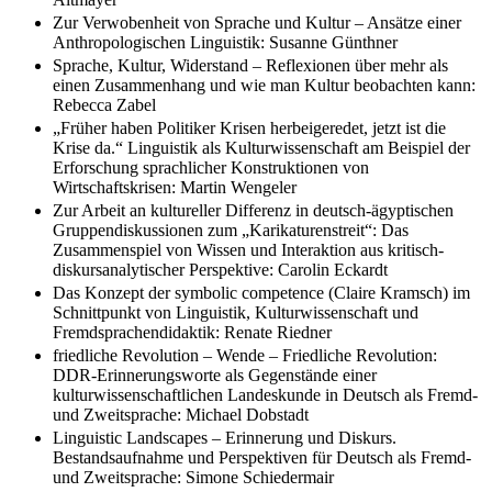
Zur Verwobenheit von Sprache und Kultur – Ansätze einer
Anthropologischen Linguistik: Susanne Günthner
Sprache, Kultur, Widerstand – Reflexionen über mehr als
einen Zusammenhang und wie man Kultur beobachten kann:
Rebecca Zabel
„Früher haben Politiker Krisen herbeigeredet, jetzt ist die
Krise da.“ Linguistik als Kulturwissenschaft am Beispiel der
Erforschung sprachlicher Konstruktionen von
Wirtschaftskrisen: Martin Wengeler
Zur Arbeit an kultureller Differenz in deutsch-ägyptischen
Gruppendiskussionen zum „Karikaturenstreit“: Das
Zusammenspiel von Wissen und Interaktion aus kritisch-
diskursanalytischer Perspektive: Carolin Eckardt
Das Konzept der symbolic competence (Claire Kramsch) im
Schnittpunkt von Linguistik, Kulturwissenschaft und
Fremdsprachendidaktik: Renate Riedner
friedliche Revolution – Wende – Friedliche Revolution:
DDR-Erinnerungsworte als Gegenstände einer
kulturwissenschaftlichen Landeskunde in Deutsch als Fremd-
und Zweitsprache: Michael Dobstadt
Linguistic Landscapes – Erinnerung und Diskurs.
Bestandsaufnahme und Perspektiven für Deutsch als Fremd-
und Zweitsprache: Simone Schiedermair