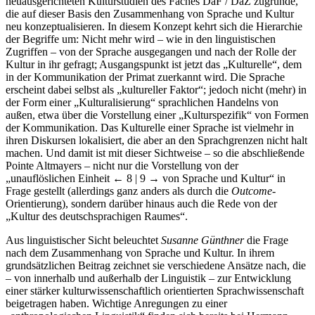
neuausgerichteten Kulturstudien des Faches DaF / DaZ zugrunde,
die auf dieser Basis den Zusammenhang von Sprache und Kultur
neu konzeptualisieren. In diesem Konzept kehrt sich die Hierarchie
der Begriffe um: Nicht mehr wird – wie in den linguistischen
Zugriffen – von der Sprache ausgegangen und nach der Rolle der
Kultur in ihr gefragt; Ausgangspunkt ist jetzt das „Kulturelle“, dem
in der Kommunikation der Primat zuerkannt wird. Die Sprache
erscheint dabei selbst als „kultureller Faktor“; jedoch nicht (mehr) in
der Form einer „Kulturalisierung“ sprachlichen Handelns von
außen, etwa über die Vorstellung einer „Kulturspezifik“ von Formen
der Kommunikation. Das Kulturelle einer Sprache ist vielmehr in
ihren Diskursen lokalisiert, die aber an den Sprachgrenzen nicht halt
machen. Und damit ist mit dieser Sichtweise – so die abschließende
Pointe Altmayers – nicht nur die Vorstellung von der
„unauflöslichen Einheit
← 8 | 9 →
von Sprache und Kultur“ in
Frage gestellt (allerdings ganz anders als durch die
Outcome
-
Orientierung), sondern darüber hinaus auch die Rede von der
„Kultur des deutschsprachigen Raumes“.
Aus linguistischer Sicht beleuchtet
Susanne Günthner
die Frage
nach dem Zusammenhang von Sprache und Kultur. In ihrem
grundsätzlichen Beitrag zeichnet sie verschiedene Ansätze nach, die
– von innerhalb und außerhalb der Linguistik – zur Entwicklung
einer stärker kulturwissenschaftlich orientierten Sprachwissenschaft
beigetragen haben. Wichtige Anregungen zu einer