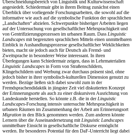
Überschneidungsbereich von Linguistik und Kulturwissenschaft
angesiedelt. Schiedermair gibt in ihrem Beitrag zunächst einen
Überblick über vorliegende Forschungsarbeiten, die sowohl auf die
informative wie auch auf die symbolische Funktion der sprachlichen
„Landschaften“ abzielen. Schwerpunkte bisheriger Arbeiten liegen
auf der Untersuchung von gesellschaftlicher Mehrsprachigkeit und
von Gentrifizierungsprozessen im urbanen Raum. Dass
Linguistic
Landscapes
mit begrenzten sprachlichen Mitteln einen unmittelbaren
Einblick in Aushandlungsprozesse gesellschaftlicher Wirklichkeiten
bieten, macht sie jedoch auch für Deutsch als Fremd- und
Zweitsprache in besonderer Weise interessant. In ihren
Überlegungen kann Schiedermair zeigen, dass in Lehrmaterialien
Linguistic Landscapes
in Form von Straßenschildern,
Klingelschildern und Werbung zwar durchaus präsent sind, ohne
jedoch bisher in ihrer symbolisch-kulturellen Dimension genutzt zu
werden. Bezüge ließen sich dabei sowohl zum in der
Fremdsprachendidaktik in jüngster Zeit viel diskutierten Konzept
der Erinnerungsorte als auch zu einer diskursiven Ausrichtung von
Landeskunde herstellen. So könnte z.B. die in der
Linguistic
Landscapes
-Forschung intensiv untersuchte Mehrsprachigkeit in
urbanen Räumen im Zusammenhang der Arbeit am Erinnerungsort
Migration
in den Blick genommen werden. Zum anderen könnte
Lernern über die Auseinandersetzung mit
Linguistic Landscapes
unmittelbare Einsicht in gesellschaftliche Diskurse ermöglicht
werden. Ihr besonderes Potential für den DaF-Unterricht liegt dabei