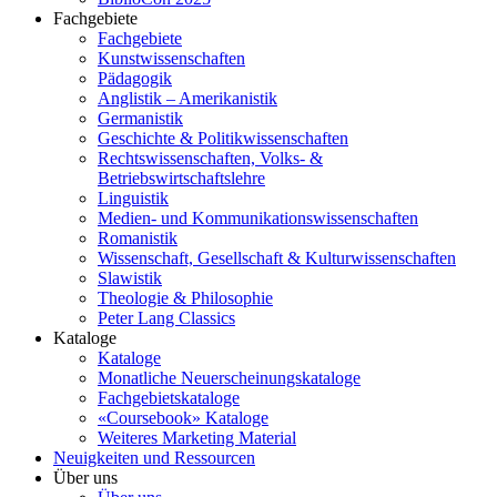
Fachgebiete
Fachgebiete
Kunstwissenschaften
Pädagogik
Anglistik – Amerikanistik
Germanistik
Geschichte & Politikwissenschaften
Rechtswissenschaften, Volks- &
Betriebswirtschaftslehre
Linguistik
Medien- und Kommunikationswissenschaften
Romanistik
Wissenschaft, Gesellschaft & Kulturwissenschaften
Slawistik
Theologie & Philosophie
Peter Lang Classics
Kataloge
Kataloge
Monatliche Neuerscheinungskataloge
Fachgebietskataloge
«Coursebook» Kataloge
Weiteres Marketing Material
Neuigkeiten und Ressourcen
Über uns