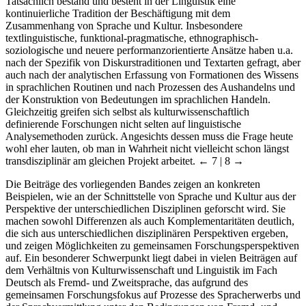
Tatsächlich bestand und besteht in der Linguistik eine
kontinuierliche Tradition der Beschäftigung mit dem
Zusammenhang von Sprache und Kultur. Insbesondere
textlinguistische, funktional-pragmatische, ethnographisch-
soziologische und neuere performanzorientierte Ansätze haben u.a.
nach der Spezifik von Diskurstraditionen und Textarten gefragt, aber
auch nach der analytischen Erfassung von Formationen des Wissens
in sprachlichen Routinen und nach Prozessen des Aushandelns und
der Konstruktion von Bedeutungen im sprachlichen Handeln.
Gleichzeitig greifen sich selbst als kulturwissenschaftlich
definierende Forschungen nicht selten auf linguistische
Analysemethoden zurück. Angesichts dessen muss die Frage heute
wohl eher lauten, ob man in Wahrheit nicht vielleicht schon längst
transdisziplinär am gleichen Projekt arbeitet.
← 7 | 8 →
Die Beiträge des vorliegenden Bandes zeigen an konkreten
Beispielen, wie an der Schnittstelle von Sprache und Kultur aus der
Perspektive der unterschiedlichen Disziplinen geforscht wird. Sie
machen sowohl Differenzen als auch Komplementaritäten deutlich,
die sich aus unterschiedlichen disziplinären Perspektiven ergeben,
und zeigen Möglichkeiten zu gemeinsamen Forschungsperspektiven
auf. Ein besonderer Schwerpunkt liegt dabei in vielen Beiträgen auf
dem Verhältnis von Kulturwissenschaft und Linguistik im Fach
Deutsch als Fremd- und Zweitsprache, das aufgrund des
gemeinsamen Forschungsfokus auf Prozesse des Spracherwerbs und