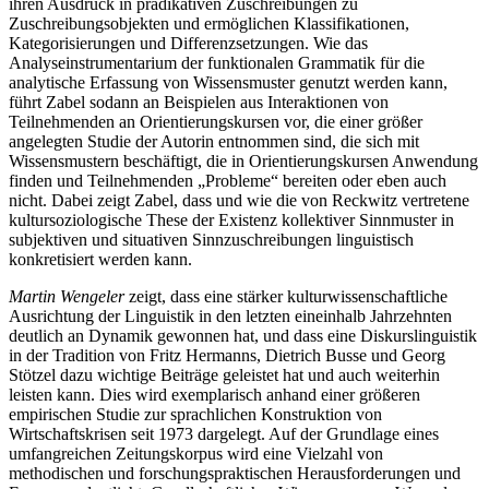
ihren Ausdruck in prädikativen Zuschreibungen zu
Zuschreibungsobjekten und ermöglichen Klassifikationen,
Kategorisierungen und Differenzsetzungen. Wie das
Analyseinstrumentarium der funktionalen Grammatik für die
analytische Erfassung von Wissensmuster genutzt werden kann,
führt Zabel sodann an Beispielen aus Interaktionen von
Teilnehmenden an Orientierungskursen vor, die einer größer
angelegten Studie der Autorin entnommen sind, die sich mit
Wissensmustern beschäftigt, die in Orientierungskursen Anwendung
finden und Teilnehmenden „Probleme“ bereiten oder eben auch
nicht. Dabei zeigt Zabel, dass und wie die von Reckwitz vertretene
kultursoziologische These der Existenz kollektiver Sinnmuster in
subjektiven und situativen Sinnzuschreibungen linguistisch
konkretisiert werden kann.
Martin Wengeler
zeigt, dass eine stärker kulturwissenschaftliche
Ausrichtung der Linguistik in den letzten eineinhalb Jahrzehnten
deutlich an Dynamik gewonnen hat, und dass eine Diskurslinguistik
in der Tradition von Fritz Hermanns, Dietrich Busse und Georg
Stötzel dazu wichtige Beiträge geleistet hat und auch weiterhin
leisten kann. Dies wird exemplarisch anhand einer größeren
empirischen Studie zur sprachlichen Konstruktion von
Wirtschaftskrisen seit 1973 dargelegt. Auf der Grundlage eines
umfangreichen Zeitungskorpus wird eine Vielzahl von
methodischen und forschungspraktischen Herausforderungen und