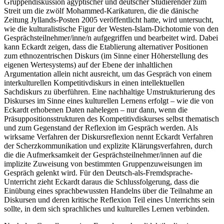
Gruppendiskussion ägyptischer und deutscher Studierender zum
Streit um die zwölf Mohammed-Karikaturen, die die dänische
Zeitung Jyllands-Posten 2005 veröffentlicht hatte, wird untersucht,
wie die kulturalistische Figur der Westen-Islam-Dichotomie von den
Gesprächsteilnehmer/inne/n aufgegriffen und bearbeitet wird. Dabei
kann Eckardt zeigen, dass die Etablierung alternativer Positionen
zum ethnozentrischen Diskurs (im Sinne einer Höherstellung des
eigenen Wertesystems) auf der Ebene der inhaltlichen
Argumentation allein nicht ausreicht, um das Gespräch von einem
interkulturellen Kompetitivdiskurs in einen intellektuellen
Sachdiskurs zu überführen. Eine nachhaltige Umstrukturierung des
Diskurses im Sinne eines kulturellen Lernens erfolgt – wie die von
Eckardt erhobenen Daten nahelegen – nur dann, wenn die
Präsuppositionsstrukturen des Kompetitivdiskurses selbst thematisch
und zum Gegenstand der Reflexion im Gespräch werden. Als
wirksame Verfahren der Diskursreflexion nennt Eckardt Verfahren
der Scherzkommunikation und explizite Klärungsverfahren, durch
die die Aufmerksamkeit der Gesprächsteilnehmer/innen auf die
implizite Zuweisung von bestimmten Gruppenzuweisungen im
Gespräch gelenkt wird. Für den Deutsch-als-Fremdsprache-
Unterricht zieht Eckardt daraus die Schlussfolgerung, dass die
Einübung eines sprachbewussten Handelns über die Teilnahme an
Diskursen und deren kritische Reflexion Teil eines Unterrichts sein
sollte, in dem sich sprachliches und kulturelles Lernen verbinden.