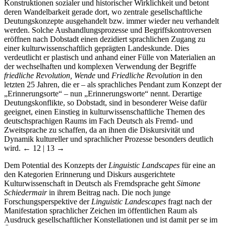
Konstruktionen sozialer und historischer Wirklichkeit und betont
deren Wandelbarkeit gerade dort, wo zentrale gesellschaftliche
Deutungskonzepte ausgehandelt bzw. immer wieder neu verhandelt
werden. Solche Aushandlungsprozesse und Begriffskontroversen
eröffnen nach Dobstadt einen dezidiert sprachlichen Zugang zu
einer kulturwissenschaftlich geprägten Landeskunde. Dies
verdeutlicht er plastisch und anhand einer Fülle von Materialien an
der wechselhaften und komplexen Verwendung der Begriffe
friedliche Revolution, Wende
und
Friedliche Revolution
in den
letzten 25 Jahren, die er – als sprachliches Pendant zum Konzept der
„Erinnerungsorte“ – nun „Erinnerungsworte“ nennt. Derartige
Deutungskonflikte, so Dobstadt, sind in besonderer Weise dafür
geeignet, einen Einstieg in kulturwissenschaftliche Themen des
deutschsprachigen Raums im Fach Deutsch als Fremd- und
Zweitsprache zu schaffen, da an ihnen die Diskursivität und
Dynamik kultureller und sprachlicher Prozesse besonders deutlich
wird.
← 12 | 13 →
Dem Potential des Konzepts der
Linguistic Landscapes
für eine an
den Kategorien Erinnerung und Diskurs ausgerichtete
Kulturwissenschaft in Deutsch als Fremdsprache geht
Simone
Schiedermair
in ihrem Beitrag nach. Die noch junge
Forschungsperspektive der
Linguistic Landescapes
fragt nach der
Manifestation sprachlicher Zeichen im öffentlichen Raum als
Ausdruck gesellschaftlicher Konstellationen und ist damit per se im