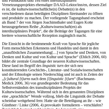
und Publikation sind Teil eines interdisziplinären
Vernetzungsprojektes ehemaliger DAAD-Lektor/inn/en, dessen Ziel
es ist, die kulturwissenschaftliche(n) Debatte(n) in den
verschiedenen daran beteiligten Disziplinen füreinander zu öffnen
und produktiv zu machen. Der vorliegende Tagungsband erscheint
als Band 7 der von Jürgen Joachimsthaler und Eugen Kotte
herausgegebenen Reihe „Kulturwissenschaft(en) als
interdisziplinäres Projekt“, die die Beiträge der Tagungen für eine
breitere wissenschaftliche Rezeption zugänglich macht.
Die Einsicht in die bestimmende Kraft von Sprache für jegliche
Form menschlichen Erkennens und Handelns und damit in den
„unauflöslichen Zusammenhang[…] von Sprache und Denken, von
Denken und Kultur und von Kultur und Sprache“ (Ehlich 2006, 60)
bildet
die
zentrale Grundlage der neueren Kulturwissenschaften.
Diese fand im Begriff des
linguistic turn
der sich neu
konstituierenden Geschichts-, Literatur- und Sozialwissenschaften
und der Ethnologie seinen Niederschlag und ist auch in Zeiten der
„
[c]ultural [t]urns
nach dem
[l]inguistic [t]urn
“ (Bachmann-
Medick 2006, 36) von grundlegender Bedeutung für das
Selbstverständnis des transdisziplinären Projekts der
Kulturwissenschaften. Während sich in den genannten Disziplinen
eine „sprachliche“ Wende vollzog, blieb die Linguistik der Debatte
scheinbar weitgehend fern: Hatte sie die Beteiligung an ihr – wie
Günthner / Linke (2006, 4) provokativ formulieren – verschlafen?