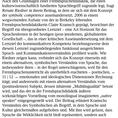
Nach den Grundlagen einer Fremdsprachendidaktik, die einen
kulturwissenschaftlich fundierten Sprachbegriff zugrunde legt, fragt
Renate Riedner
in ihrem Beitrag, in dem sie sich mit dem Konzept
der
symbolic competence
auseinandersetzt. 2006 in einem
wegweisenden Aufsatz von der in Berkeley lehrenden
Fremdsprachendidaktikerin Claire Kramsch geprägt, bezeichnet der
Begriff ein übergeordnetes Lernziel – eine Art Horizont für das
Sprachenlernen in der heutigen (post-)modernen, globalisierten
Gesellschaft –, das in einer kritischen Auseinandersetzung mit dem
Lernziel der kommunikativen Kompetenz beziehungsweise dem
diesem Lernziel zugrundeliegenden funktional ausgerichteten
Sprach- und Kommunikationsverständnis profiliert wurde. Wie
Riedner zeigen kann, verbindet sich das Konzept einerseits mit
einem alternativen, symbolischen Verständnis von Sprache, das
insbesondere ihren – in der Regel unterschlagenen, weil für den
Fremdsprachenunterricht als unerheblich erachteten – poetischen,
←
11 | 12 →
emotionalen und ideologischen Dimensionen Rechnung
trägt; und andererseits mit einem alternativen Verständnis vom
(postmodernen) Subjekt, dessen inhärente „Multilingualität“ betont
wird, und das der in der Fremdsprachdidaktik äußerst
wirkmächtigen Vorstellung vom monolingual imaginierten „native
speaker“ entgegengestellt wird. Der Beitrag erläutert Kramschs
Verständnis des Symbolischen als Begriff, in dem Sprache und
Kultur gleichermaßen aufgehoben sind. Mit ihm wird gefasst, dass
Sprache die Wirklichkeit nicht bloß repräsentiert, sondern auch