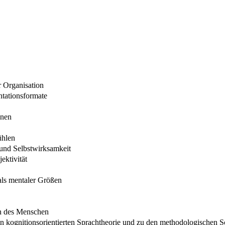
r Organisation
tationsformate
onen
ühlen
und Selbstwirksamkeit
ektivität
als mentaler Größen
en des Menschen
 kognitionsorientierten Sprachtheorie und zu den methodologischen S