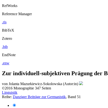
RefWorks
Reference Manager
.ris
BibTeX
Zotero
.bib
EndNote
.enw
Zur individuell-subjektiven Prägung der 
von
Jolanta Mazurkiewicz-Sokolowska (Autor:in)
©2016
Monographie
347 Seiten
Linguistik
Reihe:
Danziger Beiträge zur Germanistik
, Band 51