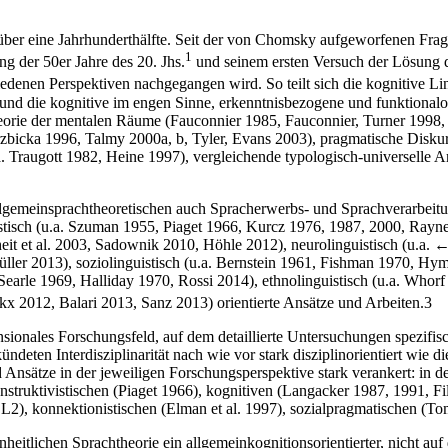
 über eine Jahrhunderthälfte. Seit der von Chomsky aufgeworfenen Frag
1
g der 50er Jahre des 20. Jhs.
und seinem ersten Versuch der Lösung d
denen Perspektiven nachgegangen wird. So teilt sich die kognitive Lin
, und die kognitive im engen Sinne, erkenntnisbezogene und funktionalori
Theorie der mentalen Räume (Fauconnier 1985, Fauconnier, Turner 199
erzbicka 1996, Talmy 2000a, b, Tyler, Evans 2003), pragmatische Dis
 Traugott 1982, Heine 1997), vergleichende typologisch-universelle A
gemeinsprachtheoretischen auch Spracherwerbs- und Sprachverarbeitun
uistisch (u.a. Szuman 1955, Piaget 1966, Kurcz 1976, 1987, 2000, Ra
eit et al. 2003, Sadownik 2010, Höhle 2012), neurolinguistisch (u.a.
←
ler 2013), soziolinguistisch (u.a. Bernstein 1961, Fishman 1970, Hym
earle 1969, Halliday 1970, Rossi 2014), ethnolinguistisch (u.a. Whorf
kx 2012, Balari 2013, Sanz 2013) orientierte Ansätze und Arbeiten.
3
ionales Forschungsfeld, auf dem detaillierte Untersuchungen spezifisc
ndeten Interdisziplinarität nach wie vor stark disziplinorientiert wie d
Ansätze in der jeweiligen Forschungsperspektive stark verankert: in 
nstruktivistischen (Piaget 1966), kognitiven (Langacker 1987, 1991, F
), konnektionistischen (Elman et al. 1997), sozialpragmatischen (To
heitlichen Sprachtheorie ein allgemeinkognitionsorientierter, nicht auf 