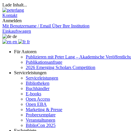
Lade Inhalt...
Kontakt
Anmelden
Mit Benutzername / Email
Über Ihre Institution
Einkaufswagen
de
en
fr
Für Autoren
Publizieren mit Peter Lang – Akademische Veröffentlic
Publikationsanfrage
2026 Emerging Scholars Competition
Serviceleistungen
Serviceleistungen
Bibliotheken
Buchhändler
E-books
Open Access
Open EBA
Marketing & Presse
Probeexemplare
Veranstaltungen
BiblioCon 2025
Fachgebiete