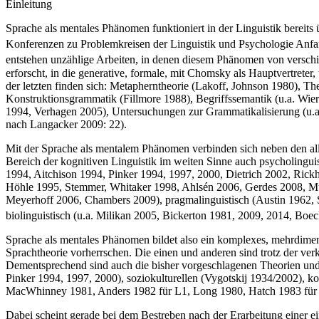
Einleitung
Sprache als mentales Phänomen funktioniert in der Linguistik bereits
Konferenzen zu Problemkreisen der Linguistik und Psychologie Anfan
entstehen unzählige Arbeiten, in denen diesem Phänomen von verschie
erforscht, in die generative, formale, mit Chomsky als Hauptvertreter
der letzten finden sich: Metapherntheorie (Lakoff, Johnson 1980), 
Konstruktionsgrammatik (Fillmore 1988), Begriffssemantik (u.a. Wi
1994, Verhagen 2005), Untersuchungen zur Grammatikalisierung (u.a.
nach Langacker 2009: 22).
Mit der Sprache als mentalem Phänomen verbinden sich neben den all
Bereich der kognitiven Linguistik im weiten Sinne auch psycholing
1994, Aitchison 1994, Pinker 1994, 1997, 2000, Dietrich 2002, Rickh
Höhle 1995, Stemmer, Whitaker 1998, Ahlsén 2006, Gerdes 2008, Mül
Meyerhoff 2006, Chambers 2009), pragmalinguistisch (Austin 1962, S
biolinguistisch (u.a. Milikan 2005, Bickerton 1981, 2009, 2014, Boec
Sprache als mentales Phänomen bildet also ein komplexes, mehrdimens
Sprachtheorie vorherrschen. Die einen und anderen sind trotz der verkü
Dementsprechend sind auch die bisher vorgeschlagenen Theorien und 
Pinker 1994, 1997, 2000), soziokulturellen (Vygotskij 1934/2002), ko
MacWhinney 1981, Anders 1982 für L1, Long 1980, Hatch 1983 für L2
Dabei scheint gerade bei dem Bestreben nach der Erarbeitung einer ein