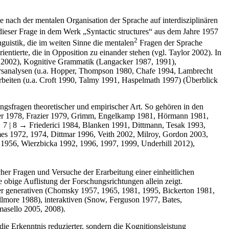
e nach der mentalen Organisation der Sprache auf interdisziplinären
ieser Frage in dem Werk „Syntactic structures“ aus dem Jahre 1957
2
guistik, die im weiten Sinne die mentalen
Fragen der Sprache
entierte, die in Opposition zu einander stehen (vgl. Taylor 2002). In
8, 2002), Kognitive Grammatik (Langacker 1987, 1991),
kursanalysen (u.a. Hopper, Thompson 1980, Chafe 1994, Lambrecht
rbeiten (u.a. Croft 1990, Talmy 1991, Haspelmath 1997) (Überblick
gsfragen theoretischer und empirischer Art. So gehören in den
yner 1978, Frazier 1979, Grimm, Engelkamp 1981, Hörmann 1981,
 7 | 8 →
Friederici 1984, Blanken 1991, Dittmann, Tesak 1993,
es 1972, 1974, Dittmar 1996, Veith 2002, Milroy, Gordon 2003,
 1956, Wierzbicka 1992, 1996, 1997, 1999, Underhill 2012),
her Fragen und Versuche der Erarbeitung einer einheitlichen
ie obige Auflistung der Forschungsrichtungen allein zeigt.
der generativen (Chomsky 1957, 1965, 1981, 1995, Bickerton 1981,
illmore 1988), interaktiven (Snow, Ferguson 1977, Bates,
masello 2005, 2008).
die Erkenntnis reduzierter, sondern die Kognitionsleistung