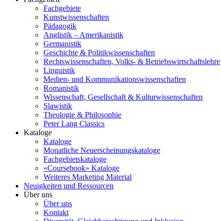
Fachgebiete
Kunstwissenschaften
Pädagogik
Anglistik – Amerikanistik
Germanistik
Geschichte & Politikwissenschaften
Rechtswissenschaften, Volks- & Betriebswirtschaftslehre
Linguistik
Medien- und Kommunikationswissenschaften
Romanistik
Wissenschaft, Gesellschaft & Kulturwissenschaften
Slawistik
Theologie & Philosophie
Peter Lang Classics
Kataloge
Kataloge
Monatliche Neuerscheinungskataloge
Fachgebietskataloge
«Coursebook» Kataloge
Weiteres Marketing Material
Neuigkeiten und Ressourcen
Über uns
Über uns
Kontakt