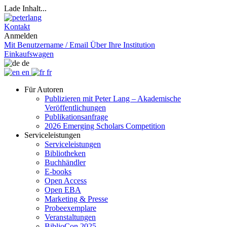
Lade Inhalt...
Kontakt
Anmelden
Mit Benutzername / Email
Über Ihre Institution
Einkaufswagen
de
en
fr
Für Autoren
Publizieren mit Peter Lang – Akademische
Veröffentlichungen
Publikationsanfrage
2026 Emerging Scholars Competition
Serviceleistungen
Serviceleistungen
Bibliotheken
Buchhändler
E-books
Open Access
Open EBA
Marketing & Presse
Probeexemplare
Veranstaltungen
BiblioCon 2025