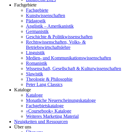
Fachgebiete
Fachgebiete
Kunstwissenschaften
Pädagogik
Anglistik – Amerikanistik
Germanistik
Geschichte & Politikwissenschaften
Rechtswissenschaften, Volks- &
Betriebswirtschaftslehre
Linguistik
Medien- und Kommunikationswissenschaften
Romanistik
Wissenschaft, Gesellschaft & Kulturwissenschaften
Slawistik
Theologie & Philosophie
Peter Lang Classics
Kataloge
Kataloge
Monatliche Neuerscheinungskataloge
Fachgebietskataloge
«Coursebook» Kataloge
Weiteres Marketing Material
Neuigkeiten und Ressourcen
Über uns