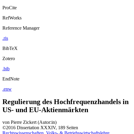
ProCite
RefWorks
Reference Manager
.ris
BibTeX
Zotero
.bib
EndNote
.enw
Regulierung des Hochfrequenzhandels in
US- und EU-Aktienmärkten
von
Pierre Zickert (Autor:in)
©2016
Dissertation
XXXIV, 189 Seiten
Rechtswissenschaften, Volks- & Betriebswirtschaftslehre