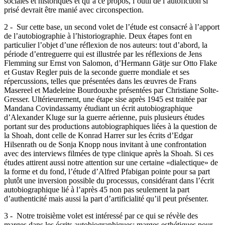
que cette dernière est la cristallisation formelle de problématiques
sociales et historiques et qu’à ce propos, l’outil de l’autofiction si
prisé devrait être manié avec circonspection.
2 -
Sur cette base, un second volet de l’étude est consacré à l’apport
de l’autobiographie à l’historiographie. Deux étapes font en
particulier l’objet d’une réflexion de nos auteurs: tout d’abord, la
période d’entreguerre qui est illustrée par les réflexions de Jens
Flemming sur Ernst von Salomon, d’Hermann Gätje sur Otto Flake
et Gustav Regler puis de la seconde guerre mondiale et ses
répercussions, telles que présentées dans les œuvres de Frans
Masereel et Madeleine Bourdouxhe présentées par Christiane Solte-
Gresser. Ultérieurement, une étape sise après 1945 est traitée par
Mandana Covindassamy étudiant un écrit autobiographique
d’Alexander Kluge sur la guerre aérienne, puis plusieurs études
portant sur des productions autobiographiques liées à la question de
la Shoah, dont celle de Konrad Harrer sur les écrits d’Edgar
Hilsenrath ou de Sonja Knopp nous invitant à une confrontation
avec des interviews filmées de type clinique après la Shoah. Si ces
études attirent aussi notre attention sur une certaine «dialectique» de
la forme et du fond, l’étude d’Alfred Pfabigan pointe pour sa part
plutôt une inversion possible du processus, considérant dans l’écrit
autobiographique lié à l’après 45 non pas seulement la part
d’authenticité mais aussi la part d’artificialité qu’il peut présenter.
3 -
Notre troisième volet est intéressé par ce qui se révèle des