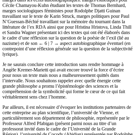
marges dans les écrits autobiographiques: marges esthétiques pour
Cécile Chamayou-Kuhn étudiant les textes de Thomas Bernhard,
marges sociologiques féministes pour Rodolphe Djatti Guinan
travaillant sur le texte de Karin Struck, marges politiques pour Paul
N’Guessan-Béchié travaillant sur la mémoire du tournant dans la
littérature de l’ex RDA ainsi que pour Hristina Hristova, Linda Thill
et Sandra Wagner présentant ici des textes qui ont été élaborés dans
le cadre d’une réflexion sur la question de la poésie de l’exil (lié au
nazisme) et de son
← 6 | 7 →
aspect autobiographique éventuel (en
contrepoint d’une réflexion générale sur la question de la subjectivité
lyrique).
Je ne saurais conclure cette introduction sans rendre hommage à
Angèle Kremer-Marietti qui avait encore trouvé la force d’écrire
pour nous un texte mais nous a malheureusement quittés dans
l’intervalle. Nous souhaitons rappeler avec quelle énergie cette
grande philosophe a promu l’épistémologie des sciences et la
compréhension de la symbolicité qui forme le cœur de ce qui fait
véritablement sens chez l’homme.
Par ailleurs, il est nécessaire d’évoquer les institutions partenaires de
cette entreprise au plan scientifique, l’université de Vienne, et
particulièrement son département de philosophie, représentée par le
Professeur Alfred Pfabigan (présent parmi nous au titre d’un
professorat invité dans le cadre de l’Université de la Grande