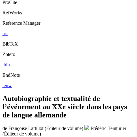
ProCite
RefWorks
Reference Manager
.ris
BibTeX
Zotero
.bib
EndNote
.enw
Autobiographie et textualité de
l’événement au XXe siècle dans les pays
de langue allemande
de
Françoise Lartillot (Éditeur de volume)
Frédéric Teinturier