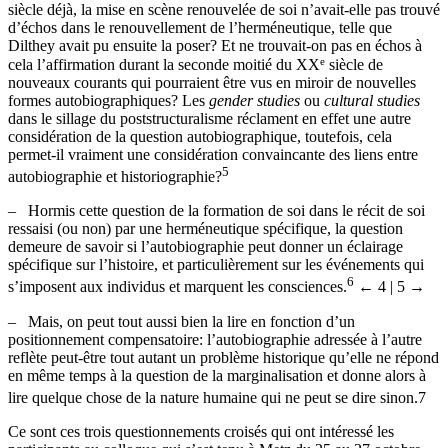
e
toutefois comment considérer cette interaction? A la fin du XIX
siècle déjà, la mise en scène renouvelée de soi n’avait-elle pas trouvé
d’échos dans le renouvellement de l’herméneutique, telle que
Dilthey avait pu ensuite la poser? Et ne trouvait-on pas en échos à
e
cela l’affirmation durant la seconde moitié du XX
siècle de
nouveaux courants qui pourraient être vus en miroir de nouvelles
formes autobiographiques? Les
gender studies
ou
cultural studies
dans le sillage du poststructuralisme réclament en effet une autre
considération de la question autobiographique, toutefois, cela
permet-il vraiment une considération convaincante des liens entre
5
autobiographie et historiographie?
–
Hormis cette question de la formation de soi dans le récit de soi
ressaisi (ou non) par une herméneutique spécifique, la question
demeure de savoir si l’autobiographie peut donner un éclairage
spécifique sur l’histoire, et particulièrement sur les événements qui
6
s’imposent aux individus et marquent les consciences.
← 4 | 5 →
–
Mais, on peut tout aussi bien la lire en fonction d’un
positionnement compensatoire: l’autobiographie adressée à l’autre
reflète peut-être tout autant un problème historique qu’elle ne répond
en même temps à la question de la marginalisation et donne alors à
lire quelque chose de la nature humaine qui ne peut se dire sinon.
7