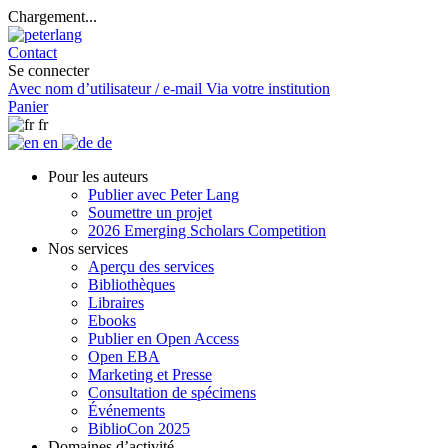
Chargement...
Contact
Se connecter
Avec nom d’utilisateur / e-mail
Via votre institution
Panier
fr
en
de
Pour les auteurs
Publier avec Peter Lang
Soumettre un projet
2026 Emerging Scholars Competition
Nos services
Aperçu des services
Bibliothèques
Libraires
Ebooks
Publier en Open Access
Open EBA
Marketing et Presse
Consultation de spécimens
Événements
BiblioCon 2025
Domaines d’activité