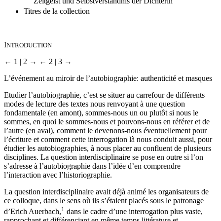
Mascha Kalékos Gedicht «Kaddisch»: Wandel im
Zeitgeist und Selbstverständnis der Dichterin
Titres de la collection
I
NTRODUCTION
← 1 | 2 →
← 2 | 3 →
L’événement au miroir de l’autobiographie: authenticité et masques
Etudier l’autobiographie, c’est se situer au carrefour de différents
modes de lecture des textes nous renvoyant à une question
fondamentale (en amont), sommes-nous un ou plutôt si nous le
sommes, en quoi le sommes-nous et pouvons-nous en référer et de
l’autre (en aval), comment le devenons-nous éventuellement pour
l’écriture et comment cette interrogation là nous conduit aussi, pour
étudier les autobiographies, à nous placer au confluent de plusieurs
disciplines. La question interdisciplinaire se pose en outre si l’on
s’adresse à l’autobiographie dans l’idée d’en comprendre
l’interaction avec l’historiographie.
La question interdisciplinaire avait déjà animé les organisateurs de
ce colloque, dans le sens où ils s’étaient placés sous le patronage
1
d’Erich Auerbach,
dans le cadre d’une interrogation plus vaste,