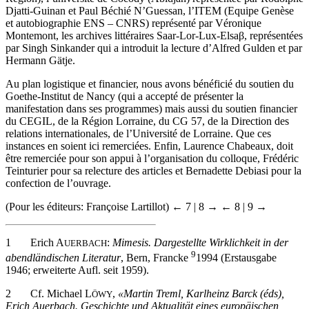
Région), l’université de Cocody (Abidjan) représentée par Rodolphe
Djatti-Guinan et Paul Béchié N’Guessan, l’ITEM (Equipe Genèse
et autobiographie ENS – CNRS) représenté par Véronique
Montemont, les archives littéraires Saar-Lor-Lux-Elsaβ, représentées
par Singh Sinkander qui a introduit la lecture d’Alfred Gulden et par
Hermann Gätje.
Au plan logistique et financier, nous avons bénéficié du soutien du
Goethe-Institut de Nancy (qui a accepté de présenter la
manifestation dans ses programmes) mais aussi du soutien financier
du CEGIL, de la Région Lorraine, du CG 57, de la Direction des
relations internationales, de l’Université de Lorraine. Que ces
instances en soient ici remerciées. Enfin, Laurence Chabeaux, doit
être remerciée pour son appui à l’organisation du colloque, Frédéric
Teinturier pour sa relecture des articles et Bernadette Debiasi pour la
confection de l’ouvrage.
(Pour les éditeurs: Françoise Lartillot)
← 7 | 8 →
← 8 | 9 →
1
Erich A
:
Mimesis. Dargestellte Wirklichkeit in der
UERBACH
9
abendländischen Literatur
, Bern, Francke
1994 (Erstausgabe
1946; erweiterte Aufl. seit 1959).
2
Cf. Michael L
,
«Martin Treml, Karlheinz Barck (éds),
ÖWY