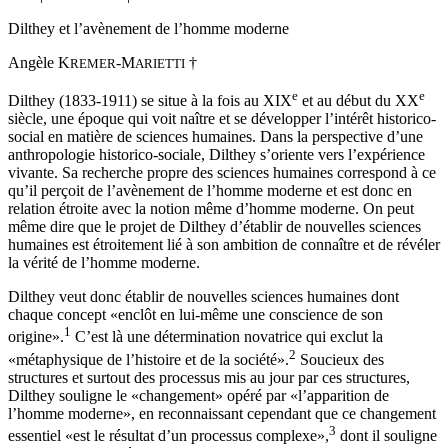
← 9 | 10 →
← 10 | 11 →
Dilthey et l’avènement de l’homme moderne
Angèle K
-M
†
REMER
ARIETTI
e
e
Dilthey (1833-1911) se situe à la fois au XIX
et au début du XX
siècle, une époque qui voit naître et se développer l’intérêt historico-
social en matière de sciences humaines. Dans la perspective d’une
anthropologie historico-sociale, Dilthey s’oriente vers l’expérience
vivante. Sa recherche propre des sciences humaines correspond à ce
qu’il perçoit de l’avènement de l’homme moderne et est donc en
relation étroite avec la notion même d’homme moderne. On peut
même dire que le projet de Dilthey d’établir de nouvelles sciences
humaines est étroitement lié à son ambition de connaître et de révéler
la vérité de l’homme moderne.
Dilthey veut donc établir de nouvelles sciences humaines dont
chaque concept «enclôt en lui-même une conscience de son
1
origine».
C’est là une détermination novatrice qui exclut la
2
«métaphysique de l’histoire et de la société».
Soucieux des
structures et surtout des processus mis au jour par ces structures,
Dilthey souligne le «changement» opéré par «l’apparition de
l’homme moderne», en reconnaissant cependant que ce changement