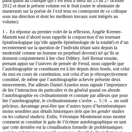
Ce sont ces trois questionnements croisés qui ont intéressé les
participants au colloque qui s’est tenu à Metz du 25 au 27 octobre
2012 et dont le présent volume est le fruit (outre le séminaire de
masterants sur la poésie de l’exil tenu en contrepoint de ce colloque
sous ma direction et dont les meilleurs travaux sont intégrés au
volume):
1 -
En réponse au premier volet de la réflexion, Angèle Kremer-
Marietti tout d’abord nous rappelle la conjonction d’un tournant
épistémologique (qu’elle appelle épistémologie de la totalité) et d’un
recentrement sur la question de l’individu (étant saisi depuis la
modernité comme un homme en perpétuel devenir) tel qu’ils se
donnent conjointement à lire chez Dilthey. Joël Bernat ensuite,
prenant appui sur l’univers de pensée de Freud, nous rappelle que
l’autobiographie se constituant est à lire depuis deux bords, soit celui
du moi en cours de constitution, soit celui d’un je rétrospectivement
constitué, de même que l’autobiographie achevée présente deux
mouvements. Par ailleurs Daniel Azuelos nous signale l’importance
de lire l’interaction du particulier et du général quand on aborde
l’autobiographie en civilisationniste et constate par ailleurs que pour
lire l’autobiographie, le civilisationnisme s’avère
← 5 | 6 →
un outil
précieux, davantage peut-être que d’autres types d’herméneutiques
moins sensibles aux détails historiques (tels que les
gender studies
ou les
cultural studies
). Enfin, Véronique Montemont nous montre
comment se constitue le gain de l’écriture autobiographique en tant