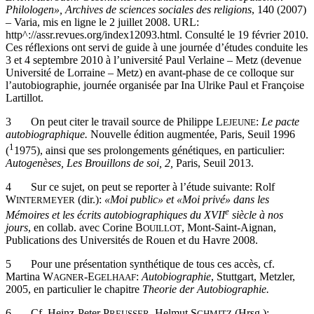
Erich Auerbach. Geschichte und Aktualität eines europäischen
Philologen», Archives de sciences sociales des religions
, 140 (2007)
– Varia, mis en ligne le 2 juillet 2008. URL:
http^://assr.revues.org/index12093.html
. Consulté le 19 février 2010.
Ces réflexions ont servi de guide à une journée d’études conduite les
3 et 4 septembre 2010 à l’université Paul Verlaine – Metz (devenue
Université de Lorraine – Metz) en avant-phase de ce colloque sur
l’autobiographie, journée organisée par Ina Ulrike Paul et Françoise
Lartillot.
3
On peut citer le travail source de Philippe L
:
Le pacte
EJEUNE
autobiographique.
Nouvelle édition augmentée, Paris, Seuil 1996
1
(
1975), ainsi que ses prolongements génétiques, en particulier:
Autogenèses, Les Brouillons de soi, 2,
Paris, Seuil 2013.
4
Sur ce sujet, on peut se reporter à l’étude suivante: Rolf
W
(dir.):
«Moi public» et «Moi privé» dans les
INTERMEYER
e
Mémoires et les écrits autobiographiques du XVII
siècle à nos
jours
, en collab. avec Corine B
, Mont-Saint-Aignan,
OUILLOT
Publications des Universités de Rouen et du Havre 2008.
5
Pour une présentation synthétique de tous ces accès, cf.
Martina W
-E
:
Autobiographie
, Stuttgart, Metzler,
AGNER
GELHAAF
2005, en particulier le chapitre
Theorie der Autobiographie.