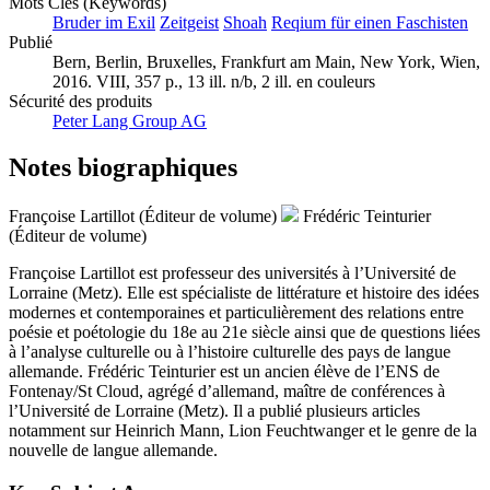
2015 (Décembre)
Mots Clés (Keywords)
Bruder im Exil
Zeitgeist
Shoah
Reqium für einen Faschisten
Publié
Bern, Berlin, Bruxelles, Frankfurt am Main, New York, Wien,
2016. VIII, 357 p., 13 ill. n/b, 2 ill. en couleurs
Sécurité des produits
Peter Lang Group AG
Notes biographiques
Françoise Lartillot (Éditeur de volume)
Frédéric Teinturier
(Éditeur de volume)
Françoise Lartillot est professeur des universités à l’Université de
Lorraine (Metz). Elle est spécialiste de littérature et histoire des idées
modernes et contemporaines et particulièrement des relations entre
poésie et poétologie du 18e au 21e siècle ainsi que de questions liées
à l’analyse culturelle ou à l’histoire culturelle des pays de langue
allemande. Frédéric Teinturier est un ancien élève de l’ENS de
Fontenay/St Cloud, agrégé d’allemand, maître de conférences à
l’Université de Lorraine (Metz). Il a publié plusieurs articles
notamment sur Heinrich Mann, Lion Feuchtwanger et le genre de la
nouvelle de langue allemande.