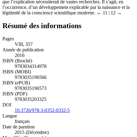
3
essentiel «est le résultat d’un processus complexe»,
dont il souligne
que l’explication nécessiterait de vastes recherches. Il s’agit, en
l’occurrence, d’un développement explicable par la naissance et la
légitimité de la conscience scientifique moderne.
← 11 | 12 →
Résumé des informations
Pages
VIII, 357
Année de publication
2016
ISBN (Broché)
9783034314978
ISBN (MOBI)
9783035196566
ISBN (ePUB)
9783035196573
ISBN (PDF)
9783035203325
DOI
10.3726/978-3-0352-0332-5
Langue
français
Date de parution