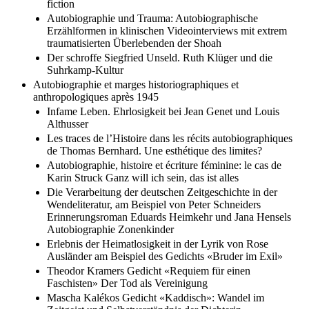
Les voix / voies de Hilsenrath. Autobiographie, histoire et
fiction
Autobiographie und Trauma: Autobiographische
Erzählformen in klinischen Videointerviews mit extrem
traumatisierten Überlebenden der Shoah
Der schroffe Siegfried Unseld. Ruth Klüger und die
Suhrkamp-Kultur
Autobiographie et marges historiographiques et
anthropologiques après 1945
Infame Leben. Ehrlosigkeit bei Jean Genet und Louis
Althusser
Les traces de l’Histoire dans les récits autobiographiques
de Thomas Bernhard. Une esthétique des limites?
Autobiographie, histoire et écriture féminine: le cas de
Karin Struck Ganz will ich sein, das ist alles
Die Verarbeitung der deutschen Zeitgeschichte in der
Wendeliteratur, am Beispiel von Peter Schneiders
Erinnerungsroman Eduards Heimkehr und Jana Hensels
Autobiographie Zonenkinder
Erlebnis der Heimatlosigkeit in der Lyrik von Rose
Ausländer am Beispiel des Gedichts «Bruder im Exil»
Theodor Kramers Gedicht «Requiem für einen
Faschisten» Der Tod als Vereinigung