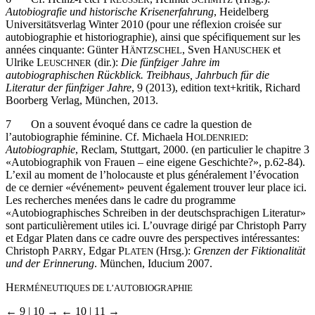
6
Cf. Heinz-Peter P
, Helmut S
(Hrsg.):
REUSSER
CHMITZ
Autobiografie und historische Krisenerfahrung
, Heidelberg
Universitätsverlag Winter 2010 (pour une réflexion croisée sur
autobiographie et historiographie), ainsi que spécifiquement sur les
années cinquante: Günter H
, Sven H
et
ÄNTZSCHEL
ANUSCHEK
Ulrike L
(dir.):
Die fünfziger Jahre im
EUSCHNER
autobiographischen Rückblick. Treibhaus, Jahrbuch für die
Literatur der fünfziger Jahre
, 9 (2013), edition text+kritik, Richard
Boorberg Verlag, München, 2013.
7
On a souvent évoqué dans ce cadre la question de
l’autobiographie féminine. Cf. Michaela H
:
OLDENRIED
Autobiographie
, Reclam, Stuttgart, 2000. (en particulier le chapitre 3
«Autobiographik von Frauen – eine eigene Geschichte?», p.62-84).
L’exil au moment de l’holocauste et plus généralement l’évocation
de ce dernier «événement» peuvent également trouver leur place ici.
Les recherches menées dans le cadre du programme
«Autobiographisches Schreiben in der deutschsprachigen Literatur»
sont particulièrement utiles ici. L’ouvrage dirigé par Christoph Parry
et Edgar Platen dans ce cadre ouvre des perspectives intéressantes:
Christoph P
, Edgar P
(Hrsg.):
Grenzen der Fiktionalität
ARRY
LATEN
und der Erinnerung
. München, Iducium 2007.
H
ERMÉNEUTIQUES DE L’AUTOBIOGRAPHIE