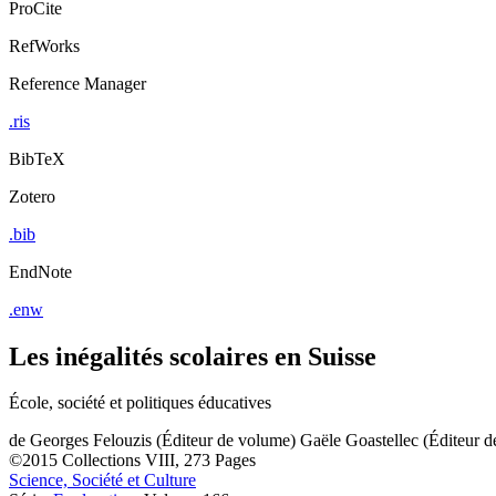
ProCite
RefWorks
Reference Manager
.ris
BibTeX
Zotero
.bib
EndNote
.enw
Les inégalités scolaires en Suisse
École, société et politiques éducatives
de
Georges Felouzis (Éditeur de volume)
Gaële Goastellec (Éditeur 
©2015
Collections
VIII, 273 Pages
Science, Société et Culture