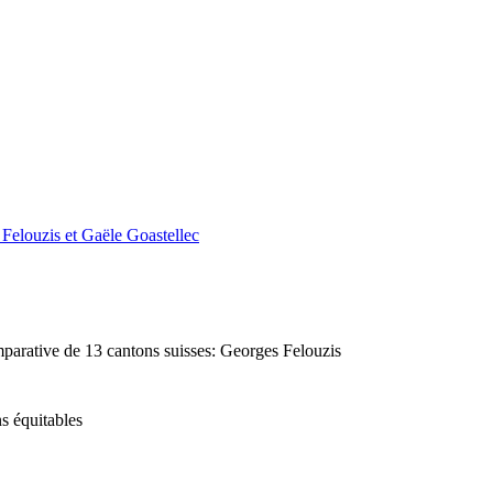
s Felouzis et Gaële Goastellec
omparative de 13 cantons suisses: Georges Felouzis
ns équitables