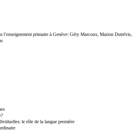
dans l’enseignement primaire à Genève: Géry Marcoux, Marion Dutrévis
us
hes
e?
dividuelles: le rôle de la langue première
ordinaire