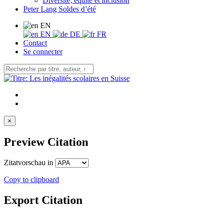
Diversité, équité et inclusion
Peter Lang Soldes d’été
EN
EN
DE
FR
Contact
Se connecter
×
Preview Citation
Zitatvorschau in
Copy to clipboard
Export Citation