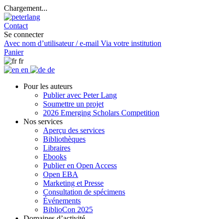
Chargement...
Contact
Se connecter
Avec nom d’utilisateur / e-mail
Via votre institution
Panier
fr
en
de
Pour les auteurs
Publier avec Peter Lang
Soumettre un projet
2026 Emerging Scholars Competition
Nos services
Aperçu des services
Bibliothèques
Libraires
Ebooks
Publier en Open Access
Open EBA
Marketing et Presse
Consultation de spécimens
Événements
BiblioCon 2025
Domaines d’activité