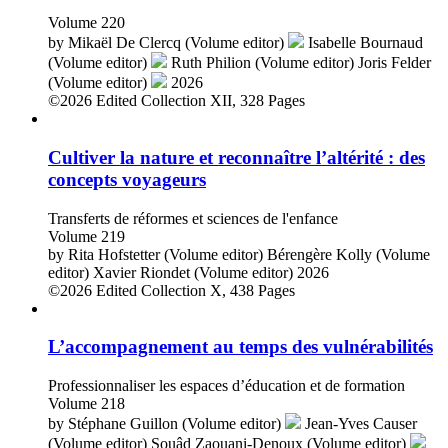
Volume 220
by
Mikaël De Clercq (Volume editor)
Isabelle Bournaud
(Volume editor)
Ruth Philion (Volume editor)
Joris Felder
(Volume editor)
2026
©2026
Edited Collection
XII, 328 Pages
Cultiver la nature et reconnaître l’altérité : des
concepts voyageurs
Transferts de réformes et sciences de l'enfance
Volume 219
by
Rita Hofstetter (Volume editor)
Bérengère Kolly (Volume
editor)
Xavier Riondet (Volume editor)
2026
©2026
Edited Collection
X, 438 Pages
L’accompagnement au temps des vulnérabilités
Professionnaliser les espaces d’éducation et de formation
Volume 218
by
Stéphane Guillon (Volume editor)
Jean-Yves Causer
(Volume editor)
Souâd Zaouani-Denoux (Volume editor)