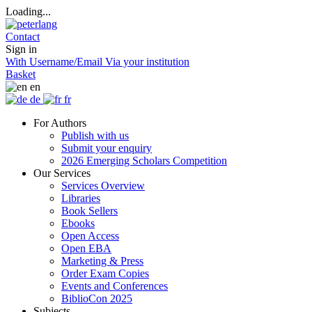
Loading...
Contact
Sign in
With Username/Email
Via your institution
Basket
en
de
fr
For Authors
Publish with us
Submit your enquiry
2026 Emerging Scholars Competition
Our Services
Services Overview
Libraries
Book Sellers
Ebooks
Open Access
Open EBA
Marketing & Press
Order Exam Copies
Events and Conferences
BiblioCon 2025
Subjects