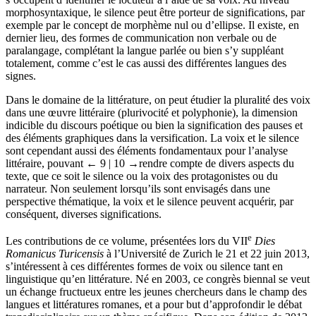
morphosyntaxique, le silence peut être porteur de significations, par
exemple par le concept de morphème nul ou d’ellipse. Il existe, en
dernier lieu, des formes de communication non verbale ou de
paralangage, complétant la langue parlée ou bien s’y suppléant
totalement, comme c’est le cas aussi des différentes langues des
signes.
Dans le domaine de la littérature, on peut étudier la pluralité des voix
dans une œuvre littéraire (plurivocité et polyphonie), la dimension
indicible du discours poétique ou bien la signification des pauses et
des éléments graphiques dans la versification. La voix et le silence
sont cependant aussi des éléments fondamentaux pour l’analyse
littéraire, pouvant
← 9 | 10 →
rendre compte de divers aspects du
texte, que ce soit le silence ou la voix des protagonistes ou du
narrateur. Non seulement lorsqu’ils sont envisagés dans une
perspective thématique, la voix et le silence peuvent acquérir, par
conséquent, diverses significations.
e
Les contributions de ce volume, présentées lors du VII
Dies
Romanicus Turicensis
à l’Université de Zurich le 21 et 22 juin 2013,
s’intéressent à ces différentes formes de voix ou silence tant en
linguistique qu’en littérature. Né en 2003, ce congrès biennal se veut
un échange fructueux entre les jeunes chercheurs dans le champ des
langues et littératures romanes, et a pour but d’approfondir le débat