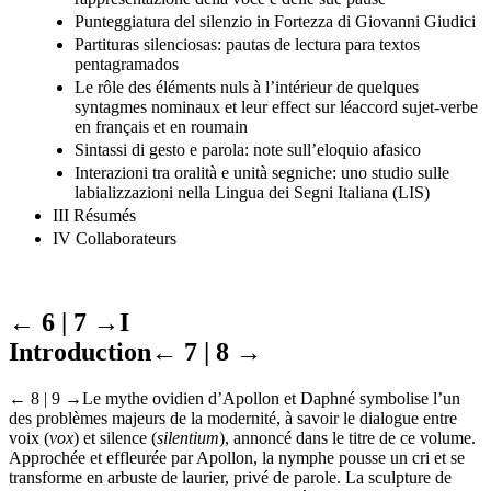
Punteggiatura del silenzio in Fortezza di Giovanni Giudici
Partituras silenciosas: pautas de lectura para textos
pentagramados
Le rôle des éléments nuls à l’intérieur de quelques
syntagmes nominaux et leur effect sur léaccord sujet-verbe
en français et en roumain
Sintassi di gesto e parola: note sull’eloquio afasico
Interazioni tra oralità e unità segniche: uno studio sulle
labializzazioni nella Lingua dei Segni Italiana (LIS)
III Résumés
IV Collaborateurs
← 6 | 7 →
I
Introduction
← 7 | 8 →
← 8 | 9 →
Le mythe ovidien d’Apollon et Daphné symbolise l’un
des problèmes majeurs de la modernité, à savoir le dialogue entre
voix (
vox
) et silence (
silentium
), annoncé dans le titre de ce volume.
Approchée et effleurée par Apollon, la nymphe pousse un cri et se
transforme en arbuste de laurier, privé de parole. La sculpture de