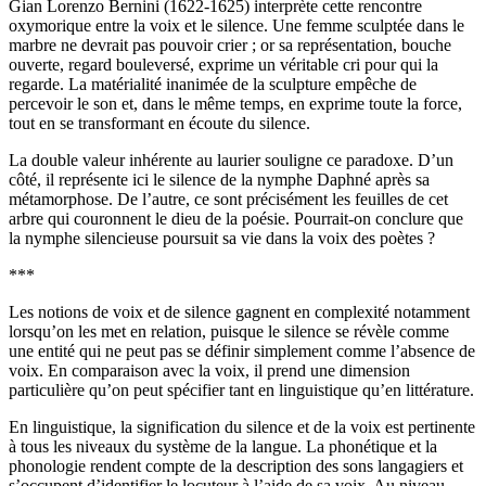
Gian Lorenzo Bernini (1622-1625) interprète cette rencontre
oxymorique entre la voix et le silence. Une femme sculptée dans le
marbre ne devrait pas pouvoir crier ; or sa représentation, bouche
ouverte, regard bouleversé, exprime un véritable cri pour qui la
regarde. La matérialité inanimée de la sculpture empêche de
percevoir le son et, dans le même temps, en exprime toute la force,
tout en se transformant en écoute du silence.
La double valeur inhérente au laurier souligne ce paradoxe. D’un
côté, il représente ici le silence de la nymphe Daphné après sa
métamorphose. De l’autre, ce sont précisément les feuilles de cet
arbre qui couronnent le dieu de la poésie. Pourrait-on conclure que
la nymphe silencieuse poursuit sa vie dans la voix des poètes ?
***
Les notions de voix et de silence gagnent en complexité notamment
lorsqu’on les met en relation, puisque le silence se révèle comme
une entité qui ne peut pas se définir simplement comme l’absence de
voix. En comparaison avec la voix, il prend une dimension
particulière qu’on peut spécifier tant en linguistique qu’en littérature.
En linguistique, la signification du silence et de la voix est pertinente
à tous les niveaux du système de la langue. La phonétique et la
phonologie rendent compte de la description des sons langagiers et
s’occupent d’identifier le locuteur à l’aide de sa voix. Au niveau