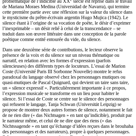
problématique de l’indicible au XX
siècle est reprise dans le travail
de Mariana Moraes Medina (Universidad de Navarra), qui termine
cette première partie avec une réflexion sur la valeur du silence dans
le mysticisme du prêtre-écrivain argentin Hugo Mujica (1942). Le
silence étant à l’origine de sa vocation de poète, le désir d’exprimer
l’inexprimable – un désir relié à celui de la transcendance – se
traduit dans son œuvre littéraire dans une conception de la parole
poétique comme entité entourée du vide, du silence.
Dans une deuxième série de contributions, le lecteur observe la
présence de la voix et du silence sur un niveau thématique ou
narratif, en relation avec les formes d’expression (parfois
silencieuses) des différents types de locuteurs. L’essai de Marion
Coste (Université Paris III Sorbonne Nouvelle) montre le refus
paradoxal du langage observé chez les personnages mutiques ou
quasi-mutiques de Pascal Quignard, qui devient un taire sans taire,
un « silence expressif ». Particulièrement importante à ce propos,
l’expression musicale se transforme en un lieu pour habiter le
silence. Si l’essai de Coste se centre sur le silence des personnages
qui refusent le langage, Tanja Schwan (Universität Leipzig) se
propose de montrer deux autres formes de silence, notamment le fait
de ne rien dire (« das Nichtsagen » en tant qu’indicible), produit par
le narrateur même, et celui de ne dire que des riens (« das
Nichtssagende » en tant qu’échange d’idées reçues dans le brouhaha
des personnages et des narrateurs), propre à quelques personnages.