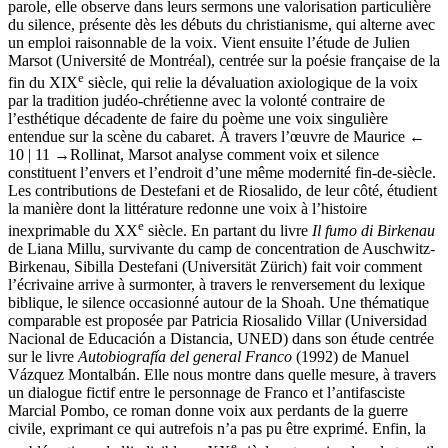
parole, elle observe dans leurs sermons une valorisation particulière
du silence, présente dès les débuts du christianisme, qui alterne avec
un emploi raisonnable de la voix. Vient ensuite l’étude de Julien
Marsot (Université de Montréal), centrée sur la poésie française de la
e
fin du XIX
siècle, qui relie la dévaluation axiologique de la voix
par la tradition judéo-chrétienne avec la volonté contraire de
l’esthétique décadente de faire du poème une voix singulière
entendue sur la scène du cabaret. À travers l’œuvre de Maurice
←
10 | 11 →
Rollinat, Marsot analyse comment voix et silence
constituent l’envers et l’endroit d’une même modernité fin-de-siècle.
Les contributions de Destefani et de Riosalido, de leur côté, étudient
la manière dont la littérature redonne une voix à l’histoire
e
inexprimable du XX
siècle. En partant du livre
Il fumo di Birkenau
de Liana Millu, survivante du camp de concentration de Auschwitz-
Birkenau, Sibilla Destefani (Universität Zürich) fait voir comment
l’écrivaine arrive à surmonter, à travers le renversement du lexique
biblique, le silence occasionné autour de la Shoah. Une thématique
comparable est proposée par Patricia Riosalido Villar (Universidad
Nacional de Educación a Distancia, UNED) dans son étude centrée
sur le livre
Autobiografía del general Franco
(1992) de Manuel
Vázquez Montalbán. Elle nous montre dans quelle mesure, à travers
un dialogue fictif entre le personnage de Franco et l’antifasciste
Marcial Pombo, ce roman donne voix aux perdants de la guerre
civile, exprimant ce qui autrefois n’a pas pu être exprimé. Enfin, la
e