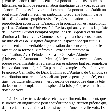
(‘Voir le silence’), met l’accent sur la ponctuation dans les textes
littéraires, en tant que représentation graphique de la voix et de ses
silences. Elle nous fait voir ainsi comment la ponctuation établit un
pont entre l’oral et l’écrit, en particulier lorsqu’elle fournit, par le
biais d’indications graphico-visuelles, des indications pour la
reproduction acoustique. L’aspect de la ponctuation est approfondi
par Lisa Cadamuro (Università di Pavia), qui analyse dans la poésie
de Giovanni Giudici l’emploi original des deux-points et du trait
d’union à la fin du vers. Comme le souligne la chercheuse, dans la
mesure où ces deux signes élargissent l’espace vide qui suit, ils
conduisent à une véritable « ponctuation du silence » qui relie le
niveau de la forme aux thèmes du texte et en renforce la
signification. Avec l’étude de Susana González Aktories
(Universidad Autónoma de México) le lecteur observe que dans la
poésie expérimentale la représentation graphique finit par remplacer
le texte dans son intégrité. En partant d’exemples tirés de l’œuvre de
Francesco Cangiullo, de Dick Higgins et d’Augusto de Campos, sa
contribution montre que la soi-disant ‘poésie pentagrammée’, en tant
que « partiture silencieuse », est capable de reproduire dans la tête
du lecteur-contemplateur une sphère à la fois poétique et musicale,
dotée de voix.
← 12 | 13 →
Les trois dernières études confirment, finalement, que
le silence en linguistique peut acquérir une signification précise qui,
dans certains cas, amène à la construction d’une nouvelle voix. Dans