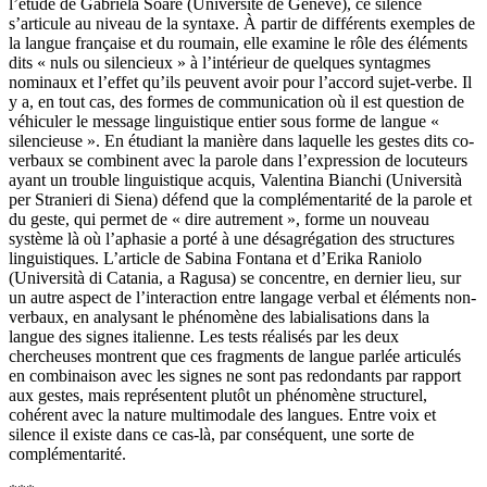
l’étude de Gabriela Soare (Université de Genève), ce silence
s’articule au niveau de la syntaxe. À partir de différents exemples de
la langue française et du roumain, elle examine le rôle des éléments
dits « nuls ou silencieux » à l’intérieur de quelques syntagmes
nominaux et l’effet qu’ils peuvent avoir pour l’accord sujet-verbe. Il
y a, en tout cas, des formes de communication où il est question de
véhiculer le message linguistique entier sous forme de langue «
silencieuse ». En étudiant la manière dans laquelle les gestes dits co-
verbaux se combinent avec la parole dans l’expression de locuteurs
ayant un trouble linguistique acquis, Valentina Bianchi (Università
per Stranieri di Siena) défend que la complémentarité de la parole et
du geste, qui permet de « dire autrement », forme un nouveau
système là où l’aphasie a porté à une désagrégation des structures
linguistiques. L’article de Sabina Fontana et d’Erika Raniolo
(Università di Catania, a Ragusa) se concentre, en dernier lieu, sur
un autre aspect de l’interaction entre langage verbal et éléments non-
verbaux, en analysant le phénomène des labialisations dans la
langue des signes italienne. Les tests réalisés par les deux
chercheuses montrent que ces fragments de langue parlée articulés
en combinaison avec les signes ne sont pas redondants par rapport
aux gestes, mais représentent plutôt un phénomène structurel,
cohérent avec la nature multimodale des langues. Entre voix et
silence il existe dans ce cas-là, par conséquent, une sorte de
complémentarité.