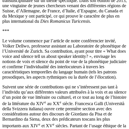
transdisciplinaire sur un thème spécifique. Dans son édition de 2013,
une vingtaine de jeunes chercheurs venant des différentes régions de
Suisse, d’Allemagne, de France, d’Italie, d’Espagne, du Canada et
du Mexique y ont participé, ce qui prouve le caractère de plus en
plus international du
Dies Romanicus Turicensis
.
***
Le volume commence par l’article de notre conférencier invité,
Volker Dellwo, professeur assistant au Laboratoire de phonétique de
l’Université de Zurich. Sa contribution, ayant pour titre « What does
voice and silence tell us about speaker identity? », envisage les
notions de voix et silence du point de vue de la phonétique judiciaire
et confirme l’individualité des interlocuteurs à travers les
caractéristiques temporelles du langage humain (tels les patrons
prosodiques, les aspects rythmiques ou la durée de l’élocution).
Suivent une série de contributions qui ne s’intéressent pas tant à
l’individu qu’aux différentes valeurs attribuées à la voix et au silence
d’un point de vue littéraire ou culturel, et ce tout au long de l’histoire
e
e
de la littérature du XIV
au XX
siècle. Francesca Galli (Università
della Svizzera italiana) ouvre cette première section avec des
considérations autour des discours de Giordano da Pisa et de
Bernardino da Siena, deux des prédicateurs toscans les plus
e
e
importants aux XIV
et XV
siècles. Partant de l’usage éthique de la