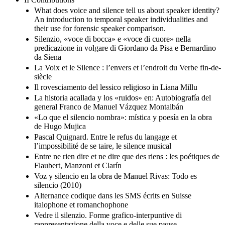
What does voice and silence tell us about speaker identity?
An introduction to temporal speaker individualities and
their use for forensic speaker comparison.
Silenzio, «voce di bocca» e «voce di cuore» nella
predicazione in volgare di Giordano da Pisa e Bernardino
da Siena
La Voix et le Silence : l’envers et l’endroit du Verbe fin-de-
siècle
Il rovesciamento del lessico religioso in Liana Millu
La historia acallada y los «ruidos» en: Autobiografía del
general Franco de Manuel Vázquez Montalbán
«Lo que el silencio nombra»: mística y poesía en la obra
de Hugo Mujica
Pascal Quignard. Entre le refus du langage et
l’impossibilité de se taire, le silence musical
Entre ne rien dire et ne dire que des riens : les poétiques de
Flaubert, Manzoni et Clarín
Voz y silencio en la obra de Manuel Rivas: Todo es
silencio (2010)
Alternance codique dans les SMS écrits en Suisse
italophone et romanchophone
Vedre il silenzio. Forme grafico-interpuntive di
rappresentazione della voce e delle sue pause