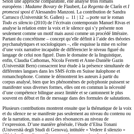
Selon une approche comparatiste, elle analyse trois romans
européens :
Madame Bovary
de Flaubert,
La Regenta
de Clarín et
I
promessi sposi
d’Alessandro Manzoni. La contribution de Sandra
Carrasco (Universität St. Gallen)
← 11 | 12 →
porte sur le roman
Todo es silencio
(2010) de l’écrivain contemporain Manuel Rivas et
analyse la relation entre la voix et le silence qui s’y présente non
seulement comme un motif mais aussi comme un procédé littéraire.
Partant du concrétisme – concept qu’elle définit à l’aide des théories
psychanalytiques et sociologiques –, elle esquisse la mise en scène
d’une voix narrative incapable de différencier le niveau figuré du
langage de celui non figuré. Dans le domaine de la linguistique,
enfin, Claudia Cathomas, Nicola Ferretti et Anne-Danièle Gazin
(Universität Bern) consacrent leur étude à la présence simultanée de
différentes langues dans les SMS écrits en Suisse italophone et
romanchophone. Comme le démontrent les auteurs à partir du
corpus analysé, bien que les phénomènes de polyphonie puissent se
manifester sous diverses formes, elles ont en commun la nécessité
d’une compétence bilingue assez limitée et se cantonnent le plus
souvent en début et fin de message dans des formules de salutations.
Plusieurs contributions montrent ensuite que la thématique de la voix
et du silence ne se manifeste pas seulement au niveau du contenu ou
de la narration, mais a aussi des résonances au niveau de
l’expression. D’une manière générale, l’étude d’Elisa Tonani
(Università degli Studi di Genova), intitulée « Vedere il silenzio »