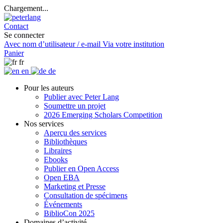
Chargement...
Contact
Se connecter
Avec nom d’utilisateur / e-mail
Via votre institution
Panier
fr
en
de
Pour les auteurs
Publier avec Peter Lang
Soumettre un projet
2026 Emerging Scholars Competition
Nos services
Aperçu des services
Bibliothèques
Libraires
Ebooks
Publier en Open Access
Open EBA
Marketing et Presse
Consultation de spécimens
Événements
BiblioCon 2025
Domaines d’activité