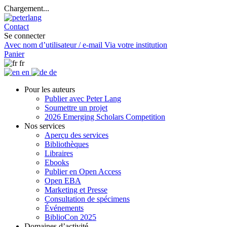
Chargement...
Contact
Se connecter
Avec nom d’utilisateur / e-mail
Via votre institution
Panier
fr
en
de
Pour les auteurs
Publier avec Peter Lang
Soumettre un projet
2026 Emerging Scholars Competition
Nos services
Aperçu des services
Bibliothèques
Libraires
Ebooks
Publier en Open Access
Open EBA
Marketing et Presse
Consultation de spécimens
Événements
BiblioCon 2025
Domaines d’activité