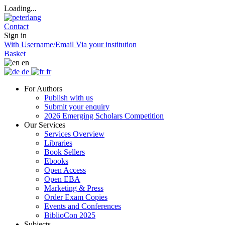
Loading...
Contact
Sign in
With Username/Email
Via your institution
Basket
en
de
fr
For Authors
Publish with us
Submit your enquiry
2026 Emerging Scholars Competition
Our Services
Services Overview
Libraries
Book Sellers
Ebooks
Open Access
Open EBA
Marketing & Press
Order Exam Copies
Events and Conferences
BiblioCon 2025
Subjects