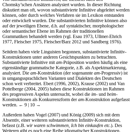
Chomsky’schen Ansätzen analysiert wurden. In dieser Richtung
diskutiert man oft, wovon substantivierte Infinitive abgeleitet werden
können, oder durch welches Verfahren sie im Lexikon entstanden
oder entwickelt wurden. Die substantivierten Infinitive können also
auf der jeweiligen Ebene, d.h. auf syntaktischer, morphologischer
oder semantischer Ebene im Rahmen der traditionellen
Grammatiken behandelt werden (vgl. Esau 1973, Ullmer-Ehrich
1977, Fleischer 1975, Fleischer/Barz 2012 und Sandberg 1976).
Seitdem haben viele Linguisten begonnen, substantivierte Infinitiv-
Konstruktionen unter anderen Gesichtspunkten zu betrachten.
Substantivierte Infinitive mit
am
-Präposition wurden häufig als eine
eigenständige grammatische Kategorie, z.B. als Aspektmarkierung,
analysiert. Die
am
-Konstruktion (der sogenannte
am
-Progressiv) ist
in umgangssprachlichen Varianten und Dialekten des Deutschen
schon weit verbreitet. Ebert (1996, 2002), Krause (2002) und Van
Pottelberge (2004, 2005) haben diese Konstruktionen im Rahmen
des progressiven Aspekts untersucht, wobei die
im
- und
beim
-
Konstruktionen als Konkurrenzform der
am
-Konstruktion aufgefasst
werden.
← 9 | 10 →
Außerdem haben Vogel (2007) und König (2009) sich mit dem
Absentiv, einer weiteren substantivierten Infinitiv-Konstruktion,
befasst (z.B.
wir waren schwimmen, Ich bin einkaufen etc.
). Des
Weiteren gibt es noch eine Reihe idiomatischer Konstruktionen,