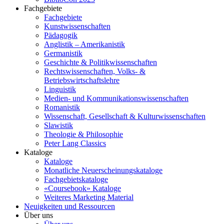
Fachgebiete
Fachgebiete
Kunstwissenschaften
Pädagogik
Anglistik – Amerikanistik
Germanistik
Geschichte & Politikwissenschaften
Rechtswissenschaften, Volks- &
Betriebswirtschaftslehre
Linguistik
Medien- und Kommunikationswissenschaften
Romanistik
Wissenschaft, Gesellschaft & Kulturwissenschaften
Slawistik
Theologie & Philosophie
Peter Lang Classics
Kataloge
Kataloge
Monatliche Neuerscheinungskataloge
Fachgebietskataloge
«Coursebook» Kataloge
Weiteres Marketing Material
Neuigkeiten und Ressourcen
Über uns