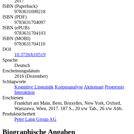
2017
ISBN (Paperback)
9783631699218
ISBN (PDF)
9783631704097
ISBN (ePUB)
9783631704103
ISBN (MOBI)
9783631704110
DOI
10.3726/b10519
Sprache
Deutsch
Erscheinungsdatum
2016 (Dezember)
Schlagworte
Kognitive Linguistik
Korpusanalyse
Aktionsart
Progressiv
Interaktion
Erschienen
Frankfurt am Main, Bern, Bruxelles, New York, Oxford,
Warszawa, Wien, 2017. 187 S., 20 s/w Tab., 26 s/w Abb.
Produktsicherheit
Peter Lang Group AG
Biographische Angaben