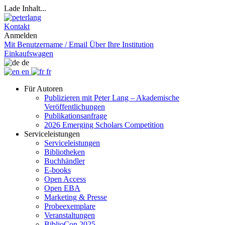
Lade Inhalt...
Kontakt
Anmelden
Mit Benutzername / Email
Über Ihre Institution
Einkaufswagen
de
en
fr
Für Autoren
Publizieren mit Peter Lang – Akademische
Veröffentlichungen
Publikationsanfrage
2026 Emerging Scholars Competition
Serviceleistungen
Serviceleistungen
Bibliotheken
Buchhändler
E-books
Open Access
Open EBA
Marketing & Presse
Probeexemplare
Veranstaltungen
BiblioCon 2025