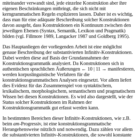
miteinander verwandt sind, jede einzelne Konstruktion aber ihre
eigenen Beschränkungen mitbringt, die sich nicht mit
kerngrammatischen Regeln explizieren lassen. Daher ist es wichtig,
dass man für eine adäquate Beschreibung solcher Konstruktionen
davon ausgeht, dass Konstruktionen ein Kontinuum zwischen den
jeweiligen Ebenen (Syntax, Semantik, Lexikon und Pragmatik)
bilden (vgl. Fillmore 1989, Langacker 1987 und Goldberg 1995).
Das Hauptanliegen der vorliegenden Arbeit ist eine möglichst
genaue Beschreibung der substantivierten Infinitiv-Konstruktionen.
Dabei werden diese auf Basis der Grundannahmen der
Konstruktionsgrammatik analysiert. Da Konstruktionen sich in
authentischen sprachlichen Äußerungen
← 10 | 11 →
manifestieren,
werden korpuslinguistische Verfahren für die
konstruktionsgrammatischen Analysen eingesetzt. Vor allem liefert
dies Evidenz für das Zusammenspiel von syntaktischem,
lexikalischem, morphologischem, semantischem und pragmatischem
Wissen bei diesen Konstruktionen. Es wird also dargestellt, wie der
Status solcher Konstruktionen im Rahmen der
Konstruktionsgrammatik gut erfasst werden kann.
In bestimmten Bereichen dieser Infinitiv-Konstruktionen, wie z.B.
beim
am
-Progressiv, ist eine konstruktionsgrammatische
Herangehensweise nützlich und notwendig. Dazu zählen vor allem
die substantivierten Infinitiv-Konstruktionen, die sowohl konstante