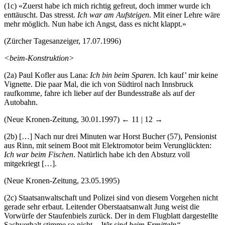
(1c)
«Zuerst habe ich mich richtig gefreut, doch immer wurde ich
enttäuscht. Das stresst.
Ich war am Aufsteigen
. Mit einer Lehre wäre
mehr möglich. Nun habe ich Angst, dass es nicht klappt.»
(Zürcher Tagesanzeiger, 17.07.1996)
<
beim
-Konstruktion>
(2a)
Paul Kofler aus Lana:
Ich bin beim Sparen.
Ich kauf’ mir keine
Vignette. Die paar Mal, die ich von Südtirol nach Innsbruck
raufkomme, fahre ich lieber auf der Bundesstraße als auf der
Autobahn.
(Neue Kronen-Zeitung, 30.01.1997)
← 11 | 12 →
(2b)
[…] Nach nur drei Minuten war Horst Bucher (57), Pensionist
aus Rinn, mit seinem Boot mit Elektromotor beim Verunglückten:
Ich war beim Fischen
. Natürlich habe ich den Absturz voll
mitgekriegt […].
(Neue Kronen-Zeitung, 23.05.1995)
(2c)
Staatsanwaltschaft und Polizei sind von diesem Vorgehen nicht
gerade sehr erbaut. Leitender Oberstaatsanwalt Jung weist die
Vorwürfe der Staufenbiels zurück. Der in dem Flugblatt dargestellte
Sachverhalt stimme so nicht.
„
Wir sind beim Ermitteln
“