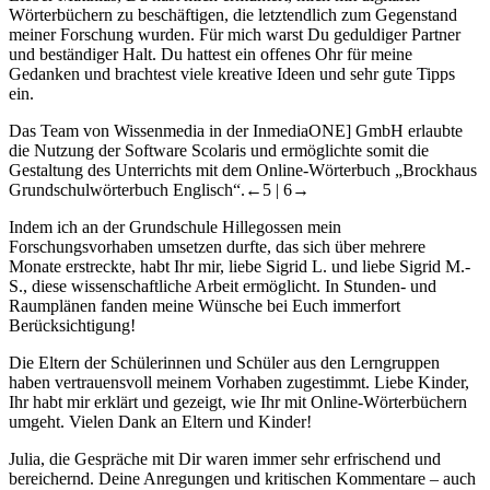
Wörterbüchern zu beschäftigen, die letztendlich zum Gegenstand
meiner Forschung wurden. Für mich warst Du geduldiger Partner
und beständiger Halt. Du hattest ein offenes Ohr für meine
Gedanken und brachtest viele kreative Ideen und sehr gute Tipps
ein.
Das Team von Wissenmedia in der InmediaONE] GmbH erlaubte
die Nutzung der Software Scolaris und ermöglichte somit die
Gestaltung des Unterrichts mit dem Online-Wörterbuch „Brockhaus
Grundschulwörterbuch Englisch“.
←5 |
6→
Indem ich an der Grundschule Hillegossen mein
Forschungsvorhaben umsetzen durfte, das sich über mehrere
Monate erstreckte, habt Ihr mir, liebe Sigrid L. und liebe Sigrid M.-
S., diese wissenschaftliche Arbeit ermöglicht. In Stunden- und
Raumplänen fanden meine Wünsche bei Euch immerfort
Berücksichtigung!
Die Eltern der Schülerinnen und Schüler aus den Lerngruppen
haben vertrauensvoll meinem Vorhaben zugestimmt. Liebe Kinder,
Ihr habt mir erklärt und gezeigt, wie Ihr mit Online-Wörterbüchern
umgeht. Vielen Dank an Eltern und Kinder!
Julia, die Gespräche mit Dir waren immer sehr erfrischend und
bereichernd. Deine Anregungen und kritischen Kommentare – auch