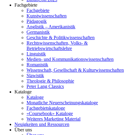
Fachgebiete
Fachgebiete
Kunstwissenschaften
Pädagogik
Anglistik – Amerikanistik
Germanistik
Geschichte & Politikwissenschaften
Rechtswissenschaften, Volks- &
Betriebswirtschaftslehre
Linguistik
Medien- und Kommunikationswissenschaften
Romanistik
Wissenschaft, Gesellschaft & Kulturwissenschaften
Slawistik
Theologie & Philosophie
Peter Lang Classics
Kataloge
Kataloge
Monatliche Neuerscheinungskataloge
Fachgebietskataloge
«Coursebook» Kataloge
Weiteres Marketing Material
Neuigkeiten und Ressourcen
Über uns