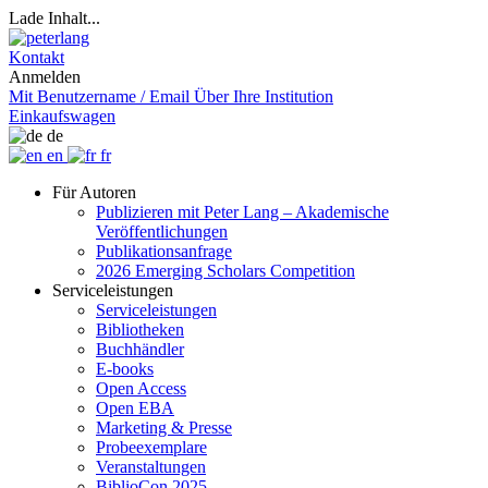
Lade Inhalt...
Kontakt
Anmelden
Mit Benutzername / Email
Über Ihre Institution
Einkaufswagen
de
en
fr
Für Autoren
Publizieren mit Peter Lang – Akademische
Veröffentlichungen
Publikationsanfrage
2026 Emerging Scholars Competition
Serviceleistungen
Serviceleistungen
Bibliotheken
Buchhändler
E-books
Open Access
Open EBA
Marketing & Presse
Probeexemplare
Veranstaltungen
BiblioCon 2025