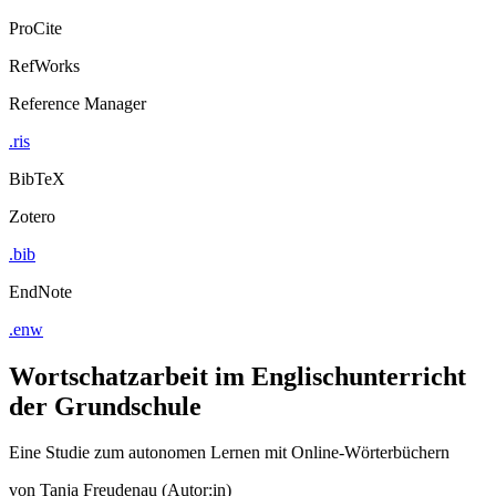
ProCite
RefWorks
Reference Manager
.ris
BibTeX
Zotero
.bib
EndNote
.enw
Wortschatzarbeit im Englischunterricht
der Grundschule
Eine Studie zum autonomen Lernen mit Online-Wörterbüchern
von
Tanja Freudenau (Autor:in)