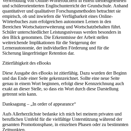
Verwendung von Online-Wörterbüchern in einem themengeleiteten
und schülerorientierten Englischunterricht der Grundschule. Anhand
quantitativer und qualitativer Forschungsmethoden betrachtet sie
empirisch, ob und inwiefern die Verfügbarkeit eines Online-
Wörterbuches zum erfolgreichen autonomen Lernen in den
Bereichen Wortschatzerweiterung und Wortschatzbehalten führt.
Schüler unterschiedlicher Leistungsniveaus werden besonders in
den Blick genommen. Die Erkenntnisse der Arbeit stellen
weitreichende Implikationen für die Steigerung der
Lernerautonomie, der individuellen Förderung und für die
Sicherung längerfristiger Retention dar.
Zitierfähigkeit des eBooks
Diese Ausgabe des eBooks ist zitierfähig. Dazu wurden der Beginn
und das Ende einer Seite gekennzeichnet. Sollte eine neue Seite
genau in einem Wort beginnen, erfolgt diese Kennzeichnung auch
exakt an dieser Stelle, so dass ein Wort durch diese Darstellung
getrennt sein kann.
Danksagung – „In order of appearance“
Aufs Allerherzlichste bedanke ich mich bei meinem privaten und
beruflichen Umfeld für die vielfältige Unterstützung während der
gesamten Promotionsphase, in einzelnen Phasen oder zu bestimmten
Zeitpunkten.