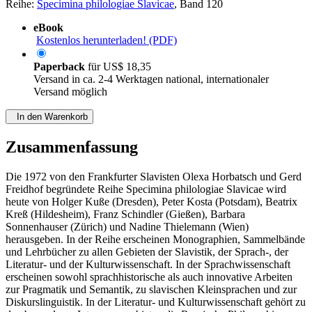
Reihe:
Specimina philologiae Slavicae
, Band 120
eBook
Kostenlos herunterladen! (PDF)
Paperback
für
US$ 18,35
Versand in ca. 2-4 Werktagen national, internationaler
Versand möglich
In den Warenkorb
Zusammenfassung
Die 1972 von den Frankfurter Slavisten Olexa Horbatsch und Gerd
Freidhof begründete Reihe Specimina philologiae Slavicae wird
heute von Holger Kuße (Dresden), Peter Kosta (Potsdam), Beatrix
Kreß (Hildesheim), Franz Schindler (Gießen), Barbara
Sonnenhauser (Zürich) und Nadine Thielemann (Wien)
herausgeben. In der Reihe erscheinen Monographien, Sammelbände
und Lehrbücher zu allen Gebieten der Slavistik, der Sprach-, der
Literatur- und der Kulturwissenschaft. In der Sprachwissenschaft
erscheinen sowohl sprachhistorische als auch innovative Arbeiten
zur Pragmatik und Semantik, zu slavischen Kleinsprachen und zur
Diskurslinguistik. In der Literatur- und Kulturwissenschaft gehört zu