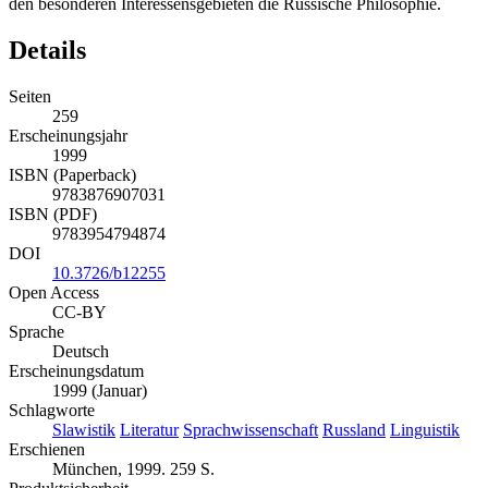
den besonderen Interessensgebieten die Russische Philosophie.
Details
Seiten
259
Erscheinungsjahr
1999
ISBN (Paperback)
9783876907031
ISBN (PDF)
9783954794874
DOI
10.3726/b12255
Open Access
CC-BY
Sprache
Deutsch
Erscheinungsdatum
1999 (Januar)
Schlagworte
Slawistik
Literatur
Sprachwissenschaft
Russland
Linguistik
Erschienen
München, 1999. 259 S.