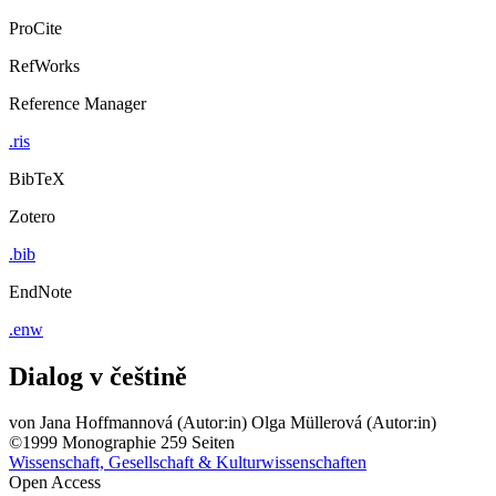
ProCite
RefWorks
Reference Manager
.ris
BibTeX
Zotero
.bib
EndNote
.enw
Dialog v češtině
von
Jana Hoffmannová (Autor:in)
Olga Müllerová (Autor:in)
©1999
Monographie
259 Seiten
Wissenschaft, Gesellschaft & Kulturwissenschaften
Open Access