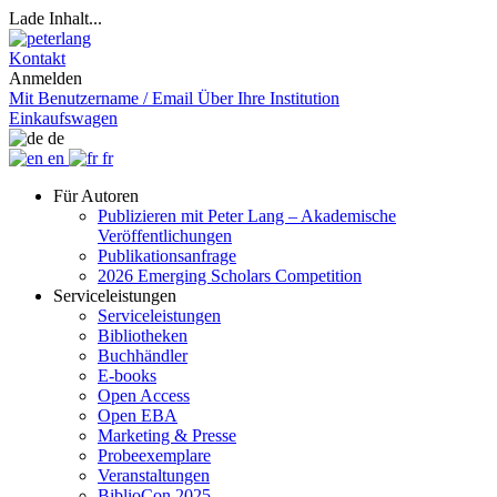
Lade Inhalt...
Kontakt
Anmelden
Mit Benutzername / Email
Über Ihre Institution
Einkaufswagen
de
en
fr
Für Autoren
Publizieren mit Peter Lang – Akademische
Veröffentlichungen
Publikationsanfrage
2026 Emerging Scholars Competition
Serviceleistungen
Serviceleistungen
Bibliotheken
Buchhändler
E-books
Open Access
Open EBA
Marketing & Presse
Probeexemplare
Veranstaltungen
BiblioCon 2025