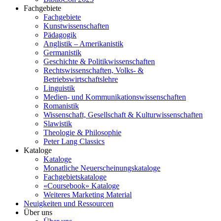
Fachgebiete
Fachgebiete
Kunstwissenschaften
Pädagogik
Anglistik – Amerikanistik
Germanistik
Geschichte & Politikwissenschaften
Rechtswissenschaften, Volks- &
Betriebswirtschaftslehre
Linguistik
Medien- und Kommunikationswissenschaften
Romanistik
Wissenschaft, Gesellschaft & Kulturwissenschaften
Slawistik
Theologie & Philosophie
Peter Lang Classics
Kataloge
Kataloge
Monatliche Neuerscheinungskataloge
Fachgebietskataloge
«Coursebook» Kataloge
Weiteres Marketing Material
Neuigkeiten und Ressourcen
Über uns