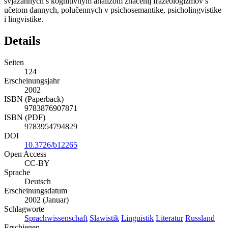
svjazannych s kognitivnym analizom značenij frazeologizmov s
učetom dannych, polučennych v psichosemantike, psicholingvistike
i lingvistike.
Details
Seiten
124
Erscheinungsjahr
2002
ISBN (Paperback)
9783876907871
ISBN (PDF)
9783954794829
DOI
10.3726/b12265
Open Access
CC-BY
Sprache
Deutsch
Erscheinungsdatum
2002 (Januar)
Schlagworte
Sprachwissenschaft
Slawistik
Linguistik
Literatur
Russland
Erschienen