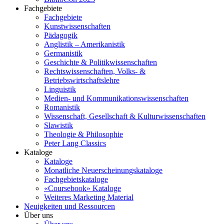
Fachgebiete
Fachgebiete
Kunstwissenschaften
Pädagogik
Anglistik – Amerikanistik
Germanistik
Geschichte & Politikwissenschaften
Rechtswissenschaften, Volks- &
Betriebswirtschaftslehre
Linguistik
Medien- und Kommunikationswissenschaften
Romanistik
Wissenschaft, Gesellschaft & Kulturwissenschaften
Slawistik
Theologie & Philosophie
Peter Lang Classics
Kataloge
Kataloge
Monatliche Neuerscheinungskataloge
Fachgebietskataloge
«Coursebook» Kataloge
Weiteres Marketing Material
Neuigkeiten und Ressourcen
Über uns