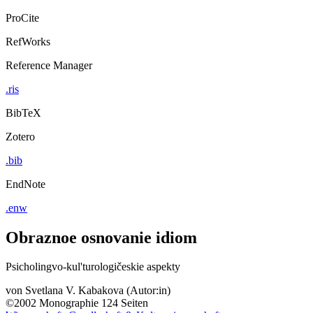
ProCite
RefWorks
Reference Manager
.ris
BibTeX
Zotero
.bib
EndNote
.enw
Obraznoe osnovanie idiom
Psicholingvo-kul'turologičeskie aspekty
von
Svetlana V. Kabakova (Autor:in)
©2002
Monographie
124 Seiten