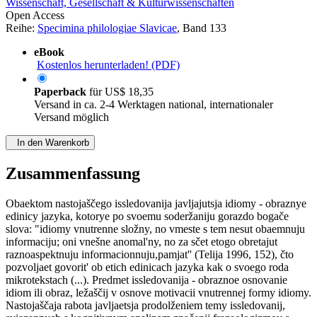
Wissenschaft, Gesellschaft & Kulturwissenschaften
Open Access
Reihe:
Specimina philologiae Slavicae
, Band 133
eBook
Kostenlos herunterladen! (PDF)
Paperback
für
US$ 18,35
Versand in ca. 2-4 Werktagen national, internationaler
Versand möglich
In den Warenkorb
Zusammenfassung
Obaektom nastojaščego issledovanija javljajutsja idiomy - obraznye
edinicy jazyka, kotorye po svoemu soderžaniju gorazdo bogače
slova: "idiomy vnutrenne složny, no vmeste s tem nesut obaemnuju
informaciju; oni vnešne anomal'ny, no za sčet etogo obretajut
raznoaspektnuju informacionnuju,pamjat'' (Telija 1996, 152), čto
pozvoljaet govorit' ob etich edinicach jazyka kak o svoego roda
mikrotekstach (...). Predmet issledovanija - obraznoe osnovanie
idiom ili obraz, ležaščij v osnove motivacii vnutrennej formy idiomy.
Nastojaščaja rabota javljaetsja prodolženiem temy issledovanij,