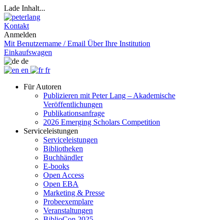
Lade Inhalt...
Kontakt
Anmelden
Mit Benutzername / Email
Über Ihre Institution
Einkaufswagen
de
en
fr
Für Autoren
Publizieren mit Peter Lang – Akademische
Veröffentlichungen
Publikationsanfrage
2026 Emerging Scholars Competition
Serviceleistungen
Serviceleistungen
Bibliotheken
Buchhändler
E-books
Open Access
Open EBA
Marketing & Presse
Probeexemplare
Veranstaltungen
BiblioCon 2025