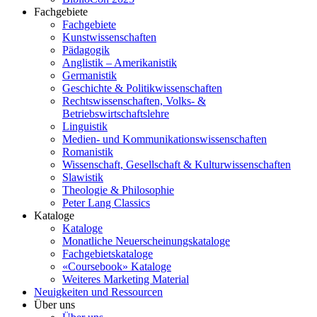
Fachgebiete
Fachgebiete
Kunstwissenschaften
Pädagogik
Anglistik – Amerikanistik
Germanistik
Geschichte & Politikwissenschaften
Rechtswissenschaften, Volks- &
Betriebswirtschaftslehre
Linguistik
Medien- und Kommunikationswissenschaften
Romanistik
Wissenschaft, Gesellschaft & Kulturwissenschaften
Slawistik
Theologie & Philosophie
Peter Lang Classics
Kataloge
Kataloge
Monatliche Neuerscheinungskataloge
Fachgebietskataloge
«Coursebook» Kataloge
Weiteres Marketing Material
Neuigkeiten und Ressourcen
Über uns