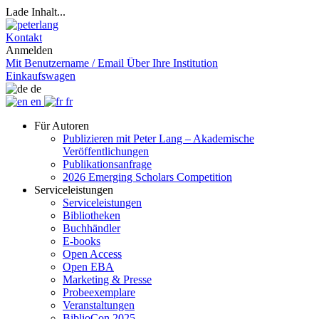
Lade Inhalt...
Kontakt
Anmelden
Mit Benutzername / Email
Über Ihre Institution
Einkaufswagen
de
en
fr
Für Autoren
Publizieren mit Peter Lang – Akademische
Veröffentlichungen
Publikationsanfrage
2026 Emerging Scholars Competition
Serviceleistungen
Serviceleistungen
Bibliotheken
Buchhändler
E-books
Open Access
Open EBA
Marketing & Presse
Probeexemplare
Veranstaltungen
BiblioCon 2025