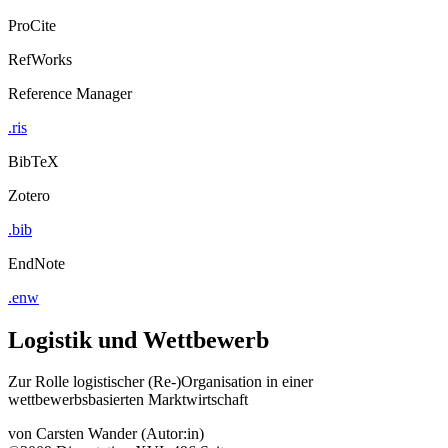
ProCite
RefWorks
Reference Manager
.ris
BibTeX
Zotero
.bib
EndNote
.enw
Logistik und Wettbewerb
Zur Rolle logistischer (Re-)Organisation in einer
wettbewerbsbasierten Marktwirtschaft
von
Carsten Wander (Autor:in)