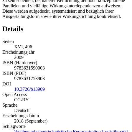
zu sein scheinen, bei näherer Betrachtung dennoch konzeptionelle
Parallelen und vielfältige Wirkungsinterdependenzen aufweisen.
Diese werden aufgedeckt, systematisiert und bezüglich ihrer
Ausgestaltungsform sowie ihrer Wirkungsrichtung konkretisiert.
Details
Seiten
XVI, 496
Erscheinungsjahr
2009
ISBN (Hardcover)
9783631590003
ISBN (PDF)
9783631753903
DOI
10.3726/b13909
Open Access
CC-BY
Sprache
Deutsch
Erscheinungsdatum
2018 (September)
Schlagworte
Wettbewerbstheorie
logistische Reorganisation
Logistikmarkt