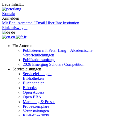
Lade Inhalt...
Kontakt
Anmelden
Mit Benutzername / Email
Über Ihre Institution
Einkaufswagen
de
en
fr
Für Autoren
Publizieren mit Peter Lang – Akademische
Veröffentlichungen
Publikationsanfrage
2026 Emerging Scholars Competition
Serviceleistungen
Serviceleistungen
Bibliotheken
Buchhändler
E-books
Open Access
Open EBA
Marketing & Presse
Probeexemplare
Veranstaltungen
BiblioCon 2025