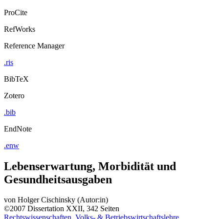
ProCite
RefWorks
Reference Manager
.ris
BibTeX
Zotero
.bib
EndNote
.enw
Lebenserwartung, Morbidität und
Gesundheitsausgaben
von
Holger Cischinsky (Autor:in)
©2007
Dissertation
XXII, 342 Seiten
Rechtswissenschaften, Volks- & Betriebswirtschaftslehre