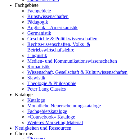
Fachgebiete
Fachgebiete
Kunstwissenschaften
Pädagogik
Anglistik – Amerikanistik
Germanistik
Geschichte & Politikwissenschaften
Rechtswissenschaften, Volks- &
Betriebswirtschaftslehre
Linguistik
Medien- und Kommunikationswissenschaften
Romanistik
Wissenschaft, Gesellschaft & Kulturwissenschaften
Slawistik
Theologie & Philosophie
Peter Lang Classics
Kataloge
Kataloge
Monatliche Neuerscheinungskataloge
Fachgebietskataloge
«Coursebook» Kataloge
Weiteres Marketing Material
Neuigkeiten und Ressourcen
Über uns