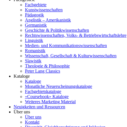
Fachgebiete
Kunstwissenschaften
Pädagogik
Anglistik – Amerikanistik
Germanistik
Geschichte & Politikwissenschaften
Rechtswissenschaften, Volks- & Betriebswirtschaftslehre
Linguistik
Medien- und Kommunikationswissenschaften
Romanistik
Wissenschaft, Gesellschaft & Kulturwissenschaften
Slawistik
Theologie & Philosophie
Peter Lang Classics
Kataloge
Kataloge
Monatliche Neuerscheinungskataloge
Fachgebietskataloge
«Coursebook» Kataloge
Weiteres Marketing Material
Neuigkeiten und Ressourcen
Über uns
Über uns
Kontakt