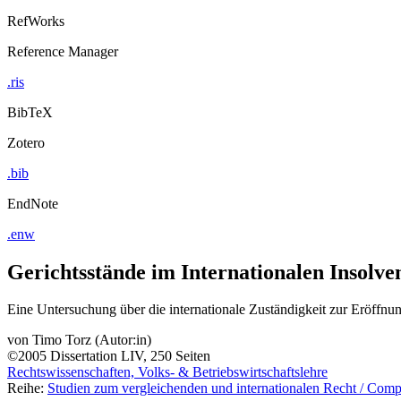
RefWorks
Reference Manager
.ris
BibTeX
Zotero
.bib
EndNote
.enw
Gerichtsstände im Internationalen Insolve
Eine Untersuchung über die internationale Zuständigkeit zur Eröff
von
Timo Torz (Autor:in)
©2005
Dissertation
LIV, 250 Seiten
Rechtswissenschaften, Volks- & Betriebswirtschaftslehre
Reihe:
Studien zum vergleichenden und internationalen Recht / Compa