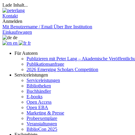
Lade Inhalt...
Kontakt
Anmelden
Mit Benutzername / Email
Über Ihre Institution
Einkaufswagen
de
en
fr
Für Autoren
Publizieren mit Peter Lang – Akademische Veröffentlic
Publikationsanfrage
2026 Emerging Scholars Competition
Serviceleistungen
Serviceleistungen
Bibliotheken
Buchhändler
E-books
Open Access
Open EBA
Marketing & Presse
Probeexemplare
Veranstaltungen
BiblioCon 2025
Fachgebiete