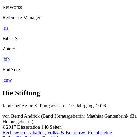
RefWorks
Reference Manager
.ris
BibTeX
Zotero
.bib
EndNote
.enw
Die Stiftung
Jahreshefte zum Stiftungswesen – 10. Jahrgang, 2016
von
Bernd Andrick (Band-Herausgeber:in)
Matthias Gantenbrink (Ba
Herausgeber:in)
©2017
Dissertation
140 Seiten
Rechtswissenschaften, Volks- & Betriebswirtschaftslehre