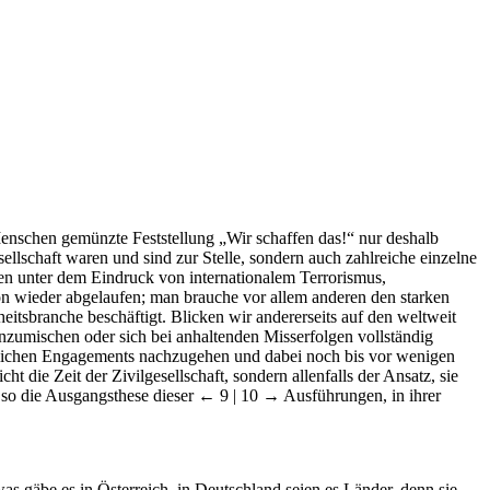
Menschen gemünzte Feststellung „Wir schaffen das!“ nur deshalb
ellschaft waren und sind zur Stelle, sondern auch zahlreiche einzelne
en unter dem Eindruck von internationalem Terrorismus,
on wieder abgelaufen; man brauche vor allem anderen den starken
rheitsbranche beschäftigt. Blicken wir andererseits auf den weltweit
nzumischen oder sich bei anhaltenden Misserfolgen vollständig
ftlichen Engagements nachzugehen und dabei noch bis vor wenigen
 die Zeit der Zivilgesellschaft, sondern allenfalls der Ansatz, sie
, so die Ausgangsthese dieser
← 9 | 10 →
Ausführungen, in ihrer
s gäbe es in Österreich, in Deutschland seien es Länder, denn sie