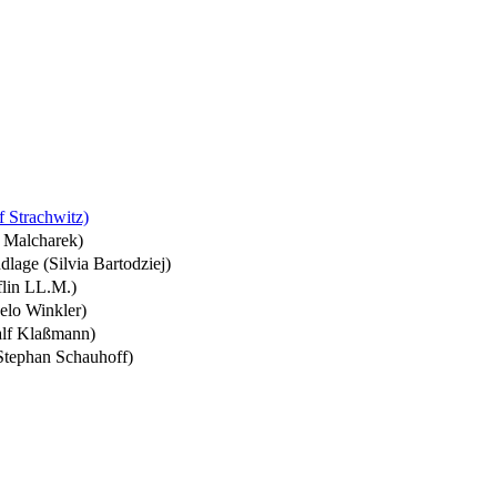
f Strachwitz)
r Malcharek)
dlage (Silvia Bartodziej)
flin LL.M.)
gelo Winkler)
alf Klaßmann)
Stephan Schauhoff)