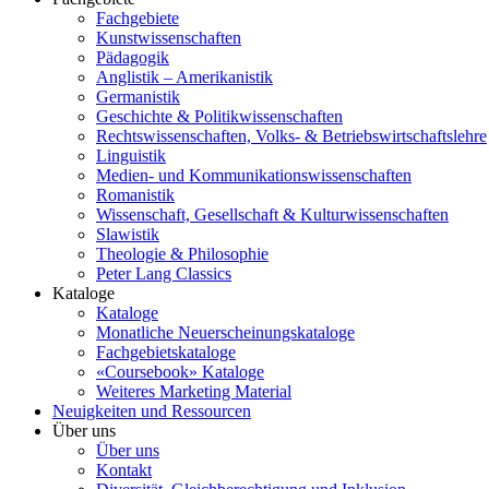
Fachgebiete
Kunstwissenschaften
Pädagogik
Anglistik – Amerikanistik
Germanistik
Geschichte & Politikwissenschaften
Rechtswissenschaften, Volks- & Betriebswirtschaftslehre
Linguistik
Medien- und Kommunikationswissenschaften
Romanistik
Wissenschaft, Gesellschaft & Kulturwissenschaften
Slawistik
Theologie & Philosophie
Peter Lang Classics
Kataloge
Kataloge
Monatliche Neuerscheinungskataloge
Fachgebietskataloge
«Coursebook» Kataloge
Weiteres Marketing Material
Neuigkeiten und Ressourcen
Über uns
Über uns
Kontakt