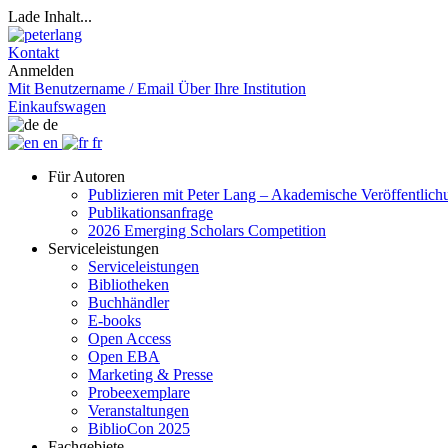
Lade Inhalt...
Kontakt
Anmelden
Mit Benutzername / Email
Über Ihre Institution
Einkaufswagen
de
en
fr
Für Autoren
Publizieren mit Peter Lang – Akademische Veröffentlic
Publikationsanfrage
2026 Emerging Scholars Competition
Serviceleistungen
Serviceleistungen
Bibliotheken
Buchhändler
E-books
Open Access
Open EBA
Marketing & Presse
Probeexemplare
Veranstaltungen
BiblioCon 2025
Fachgebiete