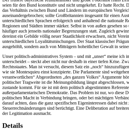
seien für den Bund konstitutiv und nicht umgekehrt. Er hatte Recht. D
das Verhältnis zwischen Bund und Ländern im europäischen Vergleich
auseinandergebrochen; sollte Großbritannien insgesamt für einen Aust
unterschiedlichen Sprachen erfolgreich und anhaltend die nationale 
Regionen und Städten immer stärker. Selbst in von außen gesehen so
häufiger auch jenseits nationaler Begrenzungen statt. Zugleich gew
dereinst ein Gebilde völlig neuer Staatlichkeit erwachsen, nicht Vere
unterschiedlichen Loyalitätsmischungen. Der Staat klassischer Prägung,
ausgehöhlt, sondern auch von Mitträgern hoheitlicher Gewalt in seine
Unser politisch-administratives System – und mit „unser“ meine ich 
unterscheidet – steckt aber nicht nur deshalb in einer tiefen Krise.
Rechtsstaates. Man ist versucht, diesem Satz ein „noch“ hinzuzufüge
wie sie Montesquieu einst konzipierte. Die Parlamente sind weitgehe
verantwortlichen“ Abgeordneten „des ganzen Volkes“ Argumente hören
politischer Tragweite ist die Meinungsbildung längst abgeschlossen, 
zustande kommt. Für sie ist mit dem politisch abgestimmten Referente
außerparlamentarischen Demokratie. Das Problem ist nur, wo diese Del
politischen Macht in Verbindung bringen, oder bei mächtigen Verbände
darauf achten, dass die ganz spezifischen Eigeninteressen dabei nic
Steuerrechtsänderungen sind berüchtigt. Eine Deliberation auf breiterer
der Legitimation ausmacht.
Details