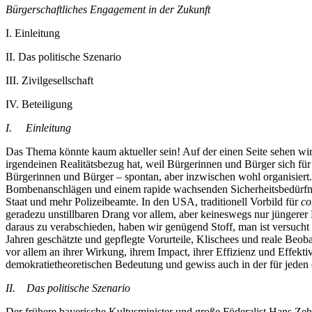
Bürgerschaftliches Engagement in der Zukunft
I.
Einleitung
II.
Das politische Szenario
III.
Zivilgesellschaft
IV.
Beteiligung
I. Einleitung
Das Thema könnte kaum aktueller sein! Auf der einen Seite sehen wir
irgendeinen Realitätsbezug hat, weil Bürgerinnen und Bürger sich für 
Bürgerinnen und Bürger – spontan, aber inzwischen wohl organisiert
Bombenanschlägen und einem rapide wachsenden Sicherheitsbedürfnis v
Staat und mehr Polizeibeamte. In den USA, traditionell Vorbild für
co
geradezu unstillbaren Drang vor allem, aber keineswegs nur jüngerer 
daraus zu verabschieden, haben wir genügend Stoff, man ist versuch
Jahren geschätzte und gepflegte Vorurteile, Klischees und reale Beobac
vor allem an ihrer Wirkung, ihrem Impact, ihrer Effizienz und Effekt
demokratietheoretischen Bedeutung und gewiss auch in der für jeden e
II. Das politische Szenario
Der frühere bayerische Kultusminister und große Föderalist Hans Zehe