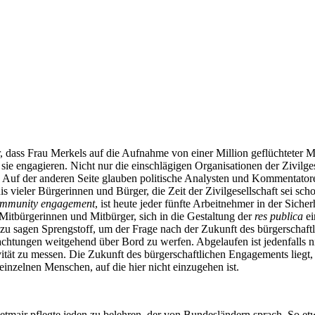
, dass Frau Merkels auf die Aufnahme von einer Million geflüchteter 
sie engagieren. Nicht nur die einschlägigen Organisationen der Zivilges
. Auf der anderen Seite glauben politische Analysten und Kommentator
ieler Bürgerinnen und Bürger, die Zeit der Zivilgesellschaft sei sch
mmunity engagement
, ist heute jeder fünfte Arbeitnehmer in der Siche
Mitbürgerinnen und Mitbürger, sich in die Gestaltung der
res publica
ei
t zu sagen Sprengstoff, um der Frage nach der Zukunft des bürgerscha
htungen weitgehend über Bord zu werfen. Abgelaufen ist jedenfalls nicht
ivität zu messen. Die Zukunft des bürgerschaftlichen Engagements liegt
inzelnen Menschen, auf die hier nicht einzugehen ist.
tmair pflegte jeden zu belehren, der von Bundesländern sprach. So etwa