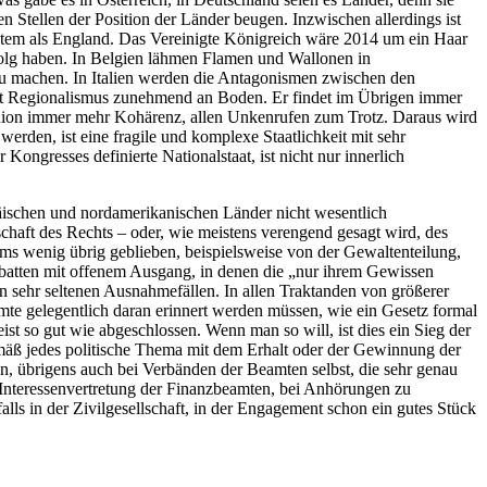
n Stellen der Position der Länder beugen. Inzwischen allerdings ist
stem als England. Das Vereinigte Königreich wäre 2014 um ein Haar
rfolg haben. In Belgien lähmen Flamen und Wallonen in
 zu machen. In Italien werden die Antagonismen zwischen den
nnt Regionalismus zunehmend an Boden. Er findet im Übrigen immer
 Union immer mehr Kohärenz, allen Unkenrufen zum Trotz. Daraus wird
erden, ist eine fragile und komplexe Staatlichkeit mit sehr
Kongresses definierte Nationalstaat, ist nicht nur innerlich
päischen und nordamerikanischen Länder nicht wesentlich
schaft des Rechts – oder, wie meistens verengend gesagt wird, des
ems wenig übrig geblieben, beispielsweise von der Gewaltenteilung,
atten mit offenem Ausgang, in denen die „nur ihrem Gewissen
 sehr seltenen Ausnahmefällen. In allen Traktanden von größerer
amte gelegentlich daran erinnert werden müssen, wie ein Gesetz formal
st so gut wie abgeschlossen. Wenn man so will, ist dies ein Sieg der
gemäß jedes politische Thema mit dem Erhalt oder der Gewinnung der
en, übrigens auch bei Verbänden der Beamten selbst, die sehr genau
r Interessenvertretung der Finanzbeamten, bei Anhörungen zu
falls in der Zivilgesellschaft, in der Engagement schon ein gutes Stück