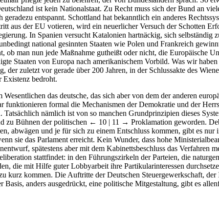
eutschland ist kein Nationalstaat. Zu Recht muss sich der Bund an viele
 geradezu entspannt. Schottland hat bekanntlich ein anderes Rechtssy
ritt aus der EU votieren, wird ein neuerlicher Versuch der Schotten E
Regierung. In Spanien versucht Katalonien hartnäckig, sich selbständig
 unbedingt national gesinnten Staaten wie Polen und Frankreich gewi
innt, ob man nun jede Maßnahme gutheißt oder nicht, die Europäische
inigte Staaten von Europa nach amerikanischem Vorbild. Was wir haben w
 der zuletzt vor gerade über 200 Jahren, in der Schlussakte des Wiener 
r Existenz bedroht.
im Wesentlichen das deutsche, das sich aber von dem der anderen euro
 Zwar funktionieren formal die Mechanismen der Demokratie und der Herr
n. Tatsächlich nämlich ist von so manchen Grundprinzipien dieses Syst
nd zu Bühnen der politischen
← 10 | 11 →
Proklamation geworden. Deb
, abwägen und je für sich zu einem Entschluss kommen, gibt es nur in
wenn sie das Parlament erreicht. Kein Wunder, dass hohe Ministerialbe
nentwurf, spätestens aber mit dem Kabinettsbeschluss das Verfahren mei
iberation stattfindet: in den Führungszirkeln der Parteien, die natur
n, die mit Hilfe guter Lobbyarbeit ihre Partikularinteressen durchsetz
ht zu kurz kommen. Die Auftritte der Deutschen Steuergewerkschaft, de
 Basis, anders ausgedrückt, eine politische Mitgestaltung, gibt es allen