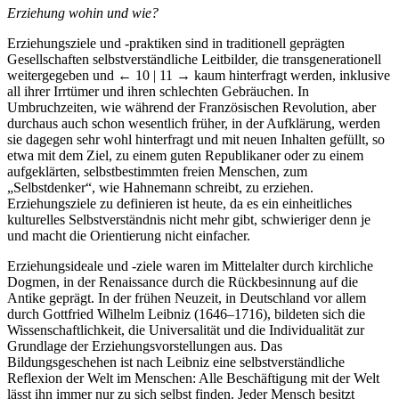
Erziehung wohin und wie?
Erziehungsziele und -praktiken sind in traditionell geprägten
Gesellschaften selbstverständliche Leitbilder, die transgenerationell
weitergegeben und
← 10 | 11 →
kaum hinterfragt werden, inklusive
all ihrer Irrtümer und ihren schlechten Gebräuchen. In
Umbruchzeiten, wie während der Französischen Revolution, aber
durchaus auch schon wesentlich früher, in der Aufklärung, werden
sie dagegen sehr wohl hinterfragt und mit neuen Inhalten gefüllt, so
etwa mit dem Ziel, zu einem guten Republikaner oder zu einem
aufgeklärten, selbstbestimmten freien Menschen, zum
„Selbstdenker“, wie Hahnemann schreibt, zu erziehen.
Erziehungsziele zu definieren ist heute, da es ein einheitliches
kulturelles Selbstverständnis nicht mehr gibt, schwieriger denn je
und macht die Orientierung nicht einfacher.
Erziehungsideale und -ziele waren im Mittelalter durch kirchliche
Dogmen, in der Renaissance durch die Rückbesinnung auf die
Antike geprägt. In der frühen Neuzeit, in Deutschland vor allem
durch Gottfried Wilhelm Leibniz (1646–1716), bildeten sich die
Wissenschaftlichkeit, die Universalität und die Individualität zur
Grundlage der Erziehungsvorstellungen aus. Das
Bildungsgeschehen ist nach Leibniz eine selbstverständliche
Reflexion der Welt im Menschen: Alle Beschäftigung mit der Welt
lässt ihn immer nur zu sich selbst finden. Jeder Mensch besitzt