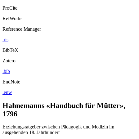
ProCite
RefWorks
Reference Manager
.ris
BibTeX
Zotero
.bib
EndNote
.enw
Hahnemanns «Handbuch für Mütter»,
1796
Erziehungsratgeber zwischen Pädagogik und Medizin im
ausgehenden 18. Jahrhundert