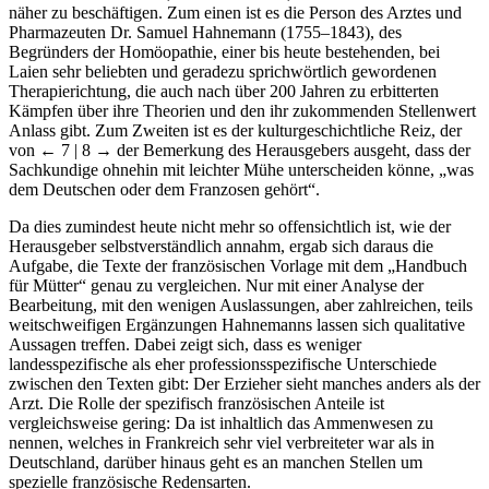
näher zu beschäftigen. Zum einen ist es die Person des Arztes und
Pharmazeuten Dr. Samuel Hahnemann (1755–1843), des
Begründers der Homöopathie, einer bis heute bestehenden, bei
Laien sehr beliebten und geradezu sprichwörtlich gewordenen
Therapierichtung, die auch nach über 200 Jahren zu erbitterten
Kämpfen über ihre Theorien und den ihr zukommenden Stellenwert
Anlass gibt. Zum Zweiten ist es der kulturgeschichtliche Reiz, der
von
← 7 | 8 →
der Bemerkung des Herausgebers ausgeht, dass der
Sachkundige ohnehin mit leichter Mühe unterscheiden könne, „was
dem Deutschen oder dem Franzosen gehört“.
Da dies zumindest heute nicht mehr so offensichtlich ist, wie der
Herausgeber selbstverständlich annahm, ergab sich daraus die
Aufgabe, die Texte der französischen Vorlage mit dem „Handbuch
für Mütter“ genau zu vergleichen. Nur mit einer Analyse der
Bearbeitung, mit den wenigen Auslassungen, aber zahlreichen, teils
weitschweifigen Ergänzungen Hahnemanns lassen sich qualitative
Aussagen treffen. Dabei zeigt sich, dass es weniger
landesspezifische als eher professionsspezifische Unterschiede
zwischen den Texten gibt: Der Erzieher sieht manches anders als der
Arzt. Die Rolle der spezifisch französischen Anteile ist
vergleichsweise gering: Da ist inhaltlich das Ammenwesen zu
nennen, welches in Frankreich sehr viel verbreiteter war als in
Deutschland, darüber hinaus geht es an manchen Stellen um
spezielle französische Redensarten.