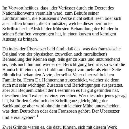
Im Vorwort heißt es, dass „der Verfasser durch ein Decret des
Nationalkonvents veranlaßt ward, zum Behufe seiner
Landmänninen, die Rousseau’s Werke nicht selbst lesen oder sich
anschaffen können, die Grundsätze, welche dieser berühmte
Schriftsteller in Absicht der frühesten Behandlung der Kinder in
seinen Schriften vorgetragen hat, in einen kurzen und kernigen
Auszug zu bringen.
Da indes der Übersetzer bald fand, daß das, was das französische
Original von der physischen (zuweilen auch moralischen)
Behandlung der Kleinen sagt, teils gar zu kurz und unzureichend
sei, teils auch hin und wieder der Berichtigung bedürfe; so ward die
Handschrift einem, dem Publikum längst von mehr als einer Seite
rühmlichst bekannten Arzte, der selbst Vater einer zahlreichen
Familie ist, Herrn Dr. Hahnemann zugeschickt, welcher sie denn
auch mit sehr wichtigen Zusätzen und Berichtigungen ausgestattet,
aber zur Bequemlichkeit der Leserinnen es für gut gefunden hat,
dieselben dem Text selbst einzuverleiben. Wer dies oder jenes gesagt
hat, ist für den Gebrauch der Schrift ganz gleichgültig; der
Sachkundige aber wird ohnehin mit leichter Mühe unterscheiden,
was dem Deutschen oder dem Franzosen gehört. Der Übersetzer
1
und Herausgeber“.
Zwei Gründe waren es, die dazu führten, sich mit diesem Werk