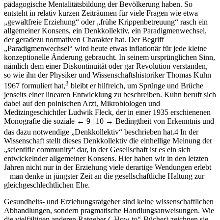
pädagogische Mentalitätsbildung der Bevölkerung haben. So
entsteht in relativ kurzen Zeiträumen für viele Fragen wie etwa
„gewaltfreie Erziehung“ oder „frühe Krippenbetreuung“ rasch ein
allgemeiner Konsens, ein Denkkollektiv, ein Paradigmenwechsel,
der geradezu normativen Charakter hat. Der Begriff
„Paradigmenwechsel“ wird heute etwas inflationär für jede kleine
konzeptionelle Änderung gebraucht. In seinem ursprünglichen Sinn,
nämlich dem einer Diskontinuität oder gar Revolution verstanden,
so wie ihn der Physiker und Wissenschaftshistoriker Thomas Kuhn
3
1967 formuliert hat,
bleibt er hilfreich, um Sprünge und Brüche
jenseits einer linearen Entwicklung zu beschreiben. Kuhn beruft sich
dabei auf den polnischen Arzt, Mikrobiologen und
Medizingeschichtler Ludwik Fleck, der in einer 1935 erschienenen
Monografie die soziale
← 9 | 10 →
Bedingtheit von Erkenntnis und
das dazu notwendige „Denkkollektiv“ beschrieben hat.
4
In der
Wissenschaft stellt dieses Denkkollektiv die einhellige Meinung der
„scientific community“ dar, in der Gesellschaft ist es ein sich
entwickelnder allgemeiner Konsens. Hier haben wir in den letzten
Jahren nicht nur in der Erziehung viele derartige Wendungen erlebt
– man denke in jüngster Zeit an die gesellschaftliche Haltung zur
gleichgeschlechtlichen Ehe.
Gesundheits- und Erziehungsratgeber sind keine wissenschaftlichen
Abhandlungen, sondern pragmatische Handlungsanweisungen. Wie
die vielfältigen anderen Ratgeber („How to“-Bücher) zeichnen sie