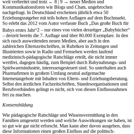
weit verbreitet und trotz
← 8 | 9 →
neuer Medien und
Kommunikationsforen wie Blogs und Chats, ungebrochen
nachgefragt. In Deutschland erscheinen jährlich etwa 50
Erziehungsratgeber mit teils hohen Auflagen auf dem Buchmarkt.
So erlebt das 2012 vom Autor verfasste Buch „Das große Buch für
Babys erstes Jahr“
2
– nur eines von vielen derartiger „Babybücher“
– derzeit bereits die 7. Auflage und über 80.000 Exemplare. In den
sich rasch ausweitenden neuen Medien, aber auch in den
zahlreichen Elternzeitschriften, in Rubriken in Zeitungen und
Illustrierten sowie in Radio und Fernsehen werden laufend
medizinisch-pädagogische Ratschläge erteilt, die nicht immer
wertfrei, dagegen häufig, zum Beispiel durch Babynahrungs- und
Spielwarenindustrie, interessengesteuert sind. So unterhalten auch
Pharmafirmen in großem Umfang neutral aufgemachte
Internetangebote mit Inhalten von Eltern- und Erziehungsberatung.
Selbst den ärztlichen Fachzeitschriften, Standesorganisationen und
Berufsverbänden gelingt es nicht, sich von diesen Einflussnahmen
frei zu machen.
Konsensbildung
Wie pädagogische Ratschläge und Wissensvermittlung in den
Familien umgesetzt werden und welche Auswirkungen sie haben, ist
so gut wie gar nicht erforscht. Man kann aber davon ausgehen, dass
diese Informationen einen großen Einfluss auf die politisch-