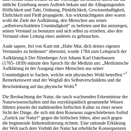
sittliche Erziehung neuen Auftrieb bekam und die Alltagstugenden
Höflichkeit und Takt, Ordnung, Pünktlichkeit, Gewissenhaftigkeit,
Ehrlichkeit und Fleiß propagierte. Am wirkmächtigsten aber waren
wohl die Ziele der Aufklärung, den Menschen aus seiner
„selbstverschuldeten Unmündigkeit“ zu befreien und ihn anzuregen,
seinen Verstand zu benutzen und sich selbst zu erziehen, also den
Verstand ohne Leitung eines anderen zu gebrauchen.
Aude sapere, frei von Kant mit „Habe Mut, dich deines eigenen
Verstandes zu bedienen“ übersetzt, wurde 1784 zum Leitspruch der
Aufklärung.
6
Der Nürnberger Arzt Johann Karl Osterhausen
(1765–1839) münzte den Spruch für die Medizin um: „Medizinische
Aufklärung ist der Ausgang eines Menschen aus seiner
7
Unmündigkeit in Sachen, welche sein physisches Wohl betreffen.“
Bemerkenswert sind der Wegfall des Selbstverschuldens und die
8
Beschränkung auf das physische Wohl.
Die Beobachtung der Natur, die rasch wachsenden Erkenntnisse der
Naturwissenschaften und das enzyklopädisch gesammelte Wissen
führten jenseits der traditionellen höfischen Kultur zu einer neuen
Sicht der Dinge, die sich mit dem Rousseau zugeschriebenen Aufruf
„Zurück zur Natur!“ gegen die höfischen Sitten, aber auch gegen
die beginnende Industrialisierung richtete. Eine rationale Erklärung
der Welt nach dem Vorbild der Natur hat erhebliche Konsequenzen