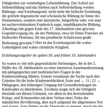
Fähigkeiten zur vernünftigen Lebensführung. Der Aufruf zur
Selbsterfüllung und das Streben nach Selbsterhellung werden
Bildungs- und Erziehungsziel, nicht mehr die höfische Erziehung,
die gelehrte dogmatische und scholastische Bildung im Sinne des
Humanismus, sondern eine laizistische, bürgerliche oder, wie man
im nachrevolutionären Frankreich sagte, republikanische Bildung.
Allerdings tritt gegen Ende des 17. Jahrhunderts eine gewisse
Gegenbewegung ein, als der Pietismus, etwa im Sinne Franckes als
Hallescher Pietismus, für das preußische Schulwesen große
Bedeutung gewinnt.
5
Hier ist das Erziehungsziel die wahre
Gottseligkeit und wahre christliche Klugheit.
Erziehungsratgeber im späten 18. und frühen 19. Jahrhundert
So waren es vier teils gegensätzliche Strömungen, die in der 2.
Hälfte des 18. Jahrhunderts zu einer intensiven Auseinandersetzung
mit pädagogischen und medizinischen Fragen in der
Kindererziehung führten. Erstens veranlasste die Suche nach den
Gründen für die hohe Kindersterblichkeit Ärzte und
← 11 | 12 →
Pädagogen, den bisherigen Umgang mit Gesundheitsfragen im
Kindesalter zu überdenken. Zweitens sorgte sich die Obrigkeit
ebenfalls um diesen Umstand, vor allem in den herrschenden
Kriegs- und Krisenzeiten mit dem Verlust eines Teiles der
männlichen Bevölkerung, aber auch aufgrund der allgemeinen Not
und Armut. Zum Dritten ist die Theologie zu nennen, durch die die