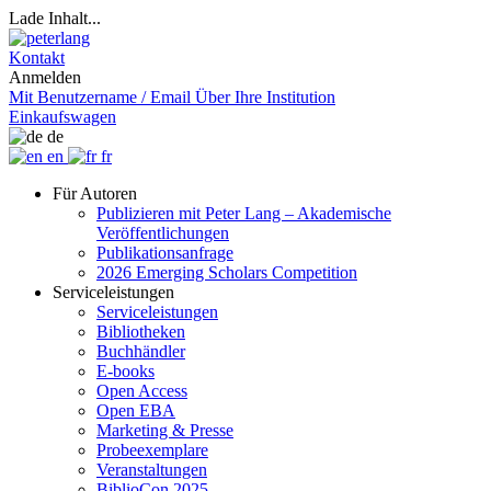
Lade Inhalt...
Kontakt
Anmelden
Mit Benutzername / Email
Über Ihre Institution
Einkaufswagen
de
en
fr
Für Autoren
Publizieren mit Peter Lang – Akademische
Veröffentlichungen
Publikationsanfrage
2026 Emerging Scholars Competition
Serviceleistungen
Serviceleistungen
Bibliotheken
Buchhändler
E-books
Open Access
Open EBA
Marketing & Presse
Probeexemplare
Veranstaltungen
BiblioCon 2025