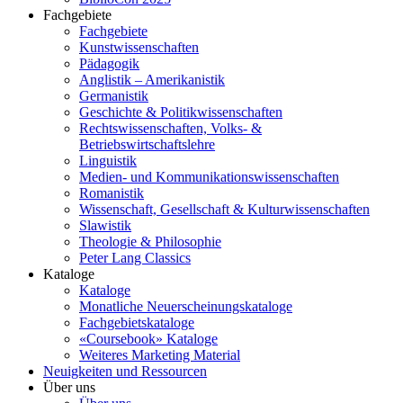
Fachgebiete
Fachgebiete
Kunstwissenschaften
Pädagogik
Anglistik – Amerikanistik
Germanistik
Geschichte & Politikwissenschaften
Rechtswissenschaften, Volks- &
Betriebswirtschaftslehre
Linguistik
Medien- und Kommunikationswissenschaften
Romanistik
Wissenschaft, Gesellschaft & Kulturwissenschaften
Slawistik
Theologie & Philosophie
Peter Lang Classics
Kataloge
Kataloge
Monatliche Neuerscheinungskataloge
Fachgebietskataloge
«Coursebook» Kataloge
Weiteres Marketing Material
Neuigkeiten und Ressourcen
Über uns