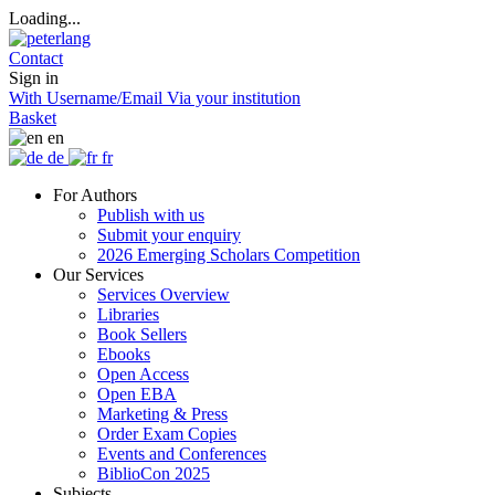
Loading...
Contact
Sign in
With Username/Email
Via your institution
Basket
en
de
fr
For Authors
Publish with us
Submit your enquiry
2026 Emerging Scholars Competition
Our Services
Services Overview
Libraries
Book Sellers
Ebooks
Open Access
Open EBA
Marketing & Press
Order Exam Copies
Events and Conferences
BiblioCon 2025
Subjects