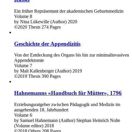
Ein früher Repräsentant der akademischen Geburtsmedizin
Volume 8
by
Nina Lükewille (Author)
2020
©2020
Thesis
274 Pages
Geschichte der Appendizitis
Von der Entdeckung des Organs bis hin zur minimalinvasiven
Appendektomie
Volume 7
by
Mali Kallenberger (Author)
2019
©2019
Thesis
390 Pages
Hahnemanns «Handbuch für Mütter», 1796
Erziehungsratgeber zwischen Pädagogik und Medizin im
ausgehenden 18. Jahrhundert
Volume 6
by
Samuel Hahnemann (Author)
Stephan Heinrich Nolte
(Volume editor)
2018
©2018
Others
208 Pages