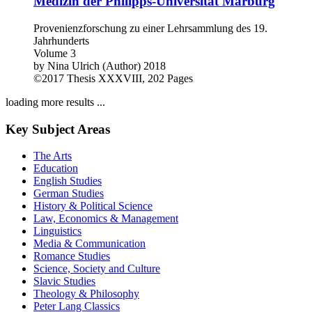
Medizin der Philipps-Universität Marburg
Provenienzforschung zu einer Lehrsammlung des 19.
Jahrhunderts
Volume 3
by
Nina Ulrich (Author)
2018
©2017
Thesis
XXXVIII, 202 Pages
loading more results ...
Key Subject Areas
The Arts
Education
English Studies
German Studies
History & Political Science
Law, Economics & Management
Linguistics
Media & Communication
Romance Studies
Science, Society and Culture
Slavic Studies
Theology & Philosophy
Peter Lang Classics