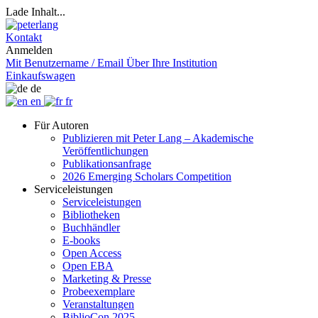
Lade Inhalt...
Kontakt
Anmelden
Mit Benutzername / Email
Über Ihre Institution
Einkaufswagen
de
en
fr
Für Autoren
Publizieren mit Peter Lang – Akademische
Veröffentlichungen
Publikationsanfrage
2026 Emerging Scholars Competition
Serviceleistungen
Serviceleistungen
Bibliotheken
Buchhändler
E-books
Open Access
Open EBA
Marketing & Presse
Probeexemplare
Veranstaltungen
BiblioCon 2025