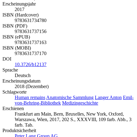
Erscheinungsjahr
2017
ISBN (Hardcover)
9783631734780
ISBN (PDF)
9783631737156
ISBN (ePUB)
9783631737163
ISBN (MOBI)
9783631737170
DOI
10.3726/b12137
Sprache
Deutsch
Erscheinungsdatum
2018 (Dezember)
Schlagworte
Human remains
Anatomische Sammlung
Langer Anton
Emil-
von-Behring-Bibliothek
Medizingeschichte
Erschienen
Frankfurt am Main, Bern, Bruxelles, New York, Oxford,
Warszawa, Wien, 2017, 202 S., XXXVIII, 109 farb. Abb., 3
farb. Tab.
Produktsicherheit
Peter Lang Group AG