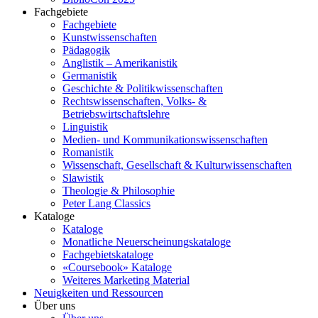
Fachgebiete
Fachgebiete
Kunstwissenschaften
Pädagogik
Anglistik – Amerikanistik
Germanistik
Geschichte & Politikwissenschaften
Rechtswissenschaften, Volks- &
Betriebswirtschaftslehre
Linguistik
Medien- und Kommunikationswissenschaften
Romanistik
Wissenschaft, Gesellschaft & Kulturwissenschaften
Slawistik
Theologie & Philosophie
Peter Lang Classics
Kataloge
Kataloge
Monatliche Neuerscheinungskataloge
Fachgebietskataloge
«Coursebook» Kataloge
Weiteres Marketing Material
Neuigkeiten und Ressourcen
Über uns