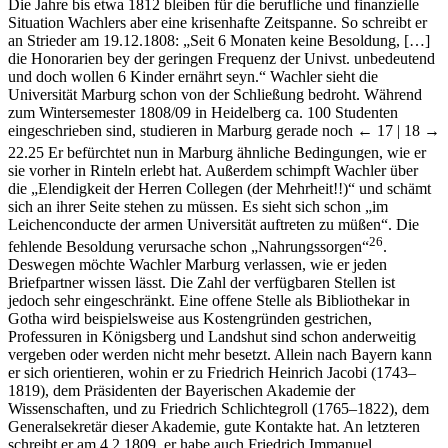
Die Jahre bis etwa 1812 bleiben für die berufliche und finanzielle
Situation Wachlers aber eine krisenhafte Zeitspanne. So schreibt er
an Strieder am 19.12.1808: „Seit 6 Monaten keine Besoldung, […]
die Honorarien bey der geringen Frequenz der Univst. unbedeutend
und doch wollen 6 Kinder ernährt seyn.“ Wachler sieht die
Universität Marburg schon von der Schließung bedroht. Während
zum Wintersemester 1808/09 in Heidelberg ca. 100 Studenten
eingeschrieben sind, studieren in Marburg gerade noch
← 17 | 18 →
22.
25
Er befürchtet nun in Marburg ähnliche Bedingungen, wie er
sie vorher in Rinteln erlebt hat. Außerdem schimpft Wachler über
die „Elendigkeit der Herren Collegen (der Mehrheit!!)“ und schämt
sich an ihrer Seite stehen zu müssen. Es sieht sich schon „im
Leichenconducte der armen Universität auftreten zu müßen“. Die
26
fehlende Besoldung verursache schon „Nahrungssorgen“
.
Deswegen möchte Wachler Marburg verlassen, wie er jeden
Briefpartner wissen lässt. Die Zahl der verfügbaren Stellen ist
jedoch sehr eingeschränkt. Eine offene Stelle als Bibliothekar in
Gotha wird beispielsweise aus Kostengründen gestrichen,
Professuren in Königsberg und Landshut sind schon anderweitig
vergeben oder werden nicht mehr besetzt. Allein nach Bayern kann
er sich orientieren, wohin er zu Friedrich Heinrich Jacobi (1743–
1819), dem Präsidenten der Bayerischen Akademie der
Wissenschaften, und zu Friedrich Schlichtegroll (1765–1822), dem
Generalsekretär dieser Akademie, gute Kontakte hat. An letzteren
schreibt er am 4.2.1809, er habe auch Friedrich Immanuel