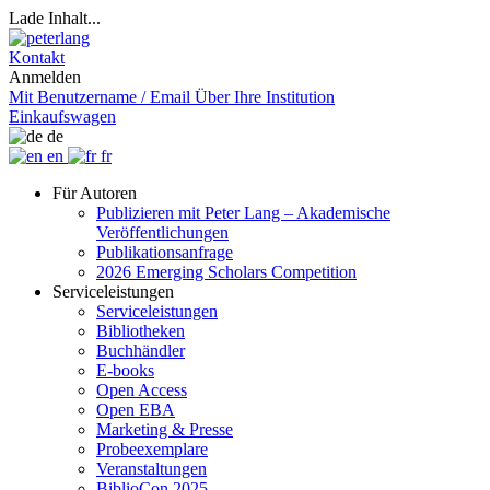
Lade Inhalt...
Kontakt
Anmelden
Mit Benutzername / Email
Über Ihre Institution
Einkaufswagen
de
en
fr
Für Autoren
Publizieren mit Peter Lang – Akademische
Veröffentlichungen
Publikationsanfrage
2026 Emerging Scholars Competition
Serviceleistungen
Serviceleistungen
Bibliotheken
Buchhändler
E-books
Open Access
Open EBA
Marketing & Presse
Probeexemplare
Veranstaltungen
BiblioCon 2025