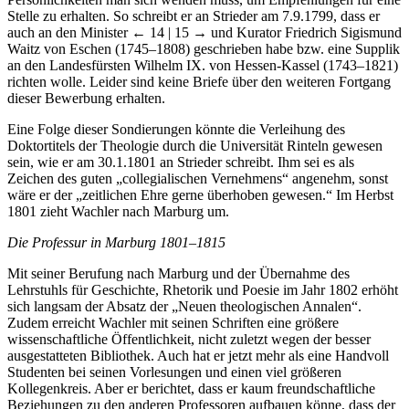
Stelle zu erhalten. So schreibt er an Strieder am 7.9.1799, dass er
auch an den Minister
← 14 | 15 →
und Kurator Friedrich Sigismund
Waitz von Eschen (1745–1808) geschrieben habe bzw. eine Supplik
an den Landesfürsten Wilhelm IX. von Hessen-Kassel (1743–1821)
richten wolle. Leider sind keine Briefe über den weiteren Fortgang
dieser Bewerbung erhalten.
Eine Folge dieser Sondierungen könnte die Verleihung des
Doktortitels der Theologie durch die Universität Rinteln gewesen
sein, wie er am 30.1.1801 an Strieder schreibt. Ihm sei es als
Zeichen des guten „collegialischen Vernehmens“ angenehm, sonst
wäre er der „zeitlichen Ehre gerne überhoben gewesen.“ Im Herbst
1801 zieht Wachler nach Marburg um.
Die Professur in Marburg 1801–1815
Mit seiner Berufung nach Marburg und der Übernahme des
Lehrstuhls für Geschichte, Rhetorik und Poesie im Jahr 1802 erhöht
sich langsam der Absatz der „Neuen theologischen Annalen“.
Zudem erreicht Wachler mit seinen Schriften eine größere
wissenschaftliche Öffentlichkeit, nicht zuletzt wegen der besser
ausgestatteten Bibliothek. Auch hat er jetzt mehr als eine Handvoll
Studenten bei seinen Vorlesungen und einen viel größeren
Kollegenkreis. Aber er berichtet, dass er kaum freundschaftliche
Beziehungen zu den anderen Professoren aufbauen könne, dass der