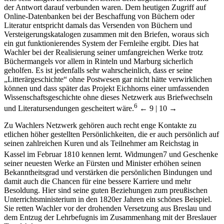
der Antwort darauf verbunden waren. Dem heutigen Zugriff auf
Online-Datenbanken bei der Beschaffung von Büchern oder
Literatur entspricht damals das Versenden von Büchern und
Versteigerungskatalogen zusammen mit den Briefen, woraus sich
ein gut funktionierendes System der Fernleihe ergibt. Dies hat
Wachler bei der Realisierung seiner umfangreichen Werke trotz
Büchermangels vor allem in Rinteln und Marburg sicherlich
geholfen. Es ist jedenfalls sehr wahrscheinlich, dass er seine
„Litterärgeschichte“ ohne Postwesen gar nicht hätte verwirklichen
können und dass später das Projekt Eichhorns einer umfassenden
Wissenschaftsgeschichte ohne dieses Netzwerk aus Briefwechseln
6
und Literatursendungen gescheitert wäre.
← 9 | 10 →
Zu Wachlers Netzwerk gehören auch recht enge Kontakte zu
etlichen höher gestellten Persönlichkeiten, die er auch persönlich auf
seinen zahlreichen Kuren und als Teilnehmer am Reichstag in
Kassel im Februar 1810 kennen lernt. Widmungen
7
und Geschenke
seiner neuesten Werke an Fürsten und Minister erhöhen seinen
Bekanntheitsgrad und verstärken die persönlichen Bindungen und
damit auch die Chancen für eine bessere Karriere und mehr
Besoldung. Hier sind seine guten Beziehungen zum preußischen
Unterrichtsministerium in den 1820er Jahren ein schönes Beispiel.
Sie retten Wachler vor der drohenden Versetzung aus Breslau und
dem Entzug der Lehrbefugnis im Zusammenhang mit der Breslauer