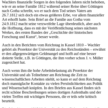
Wachlers finanzielle Sorgen in den folgenden Jahren nicht behoben,
wie er an seine Familie 1812 während seiner Reise über Göttingen
nach Gotha schreibt, wo er nach dem Tod seines Vaters am
26.7.1812 sich doch ein etwas größeres Erbe, vor allem finanzieller
Art erhofft hatte. Sein Brief an die Familie aus Gotha vom
24.9.1812 macht seine verzweifelte Lage überdeutlich, aber auch
die Hoffnung, dass es mit der Veröffentlichung seines nächsten
Werkes, des ersten Bandes der „Geschichte der historischen
Forschung und Kunst“, besser werde.
Auch in den Berichten vom Reichstag in Kassel 1810 – Wachler
gehört als Prorektor der Universität zu den Reichsständen – erwähnt
er den allgegenwärtigen Geldmangel und hofft auf eine besser
dotierte Stelle, z.B. in Göttingen, die ihm vorher schon J. v. Müller
zugesichert hat.
Auch wenn ihm die hohe Arbeitsbelastung als Prorektor der
Universität und als Teilnehmer am Reichstag die Zeit zu
wissenschaftlichen Arbeiten stiehlt, so kann er auf dem Reichstag
doch mannigfache Kontakte zu vielen Persönlichkeiten aus Politik
und Wissenschaft knüpfen. In den Briefen aus Kassel finden sich
recht schöne Beschreibungen seines dortigen Aufenthalts und der
vielen Treffen mit wichtigen Personen, die er teils sehr kritisch
beurteilt.