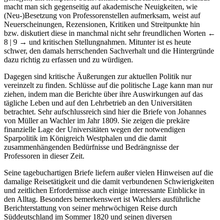
macht man sich gegenseitig auf akademische Neuigkeiten, wie
(Neu-)Besetzung von Professorenstellen aufmerksam, weist auf
Neuerscheinungen, Rezensionen, Kritiken und Streitpunkte hin
bzw. diskutiert diese in manchmal nicht sehr freundlichen Worten
←
8 | 9 →
und kritischen Stellungnahmen. Mitunter ist es heute
schwer, den damals herrschenden Sachverhalt und die Hintergründe
dazu richtig zu erfassen und zu würdigen.
Dagegen sind kritische Äußerungen zur aktuellen Politik nur
vereinzelt zu finden. Schlüsse auf die politische Lage kann man nur
ziehen, indem man die Berichte über ihre Auswirkungen auf das
tägliche Leben und auf den Lehrbetrieb an den Universitäten
betrachtet. Sehr aufschlussreich sind hier die Briefe von Johannes
von Müller an Wachler im Jahr 1809. Sie zeigen die prekäre
finanzielle Lage der Universitäten wegen der notwendigen
Sparpolitik im Königreich Westphalen und die damit
zusammenhängenden Bedürfnisse und Bedrängnisse der
Professoren in dieser Zeit.
Seine tagebuchartigen Briefe liefern außer vielen Hinweisen auf die
damalige Reisetätigkeit und die damit verbundenen Schwierigkeiten
und zeitlichen Erfordernisse auch einige interessante Einblicke in
den Alltag. Besonders bemerkenswert ist Wachlers ausführliche
Berichterstattung von seiner mehrwöchigen Reise durch
Süddeutschland im Sommer 1820 und seinen diversen