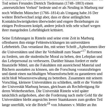
Tod seines Freundes Dietrich Tiedemann (1748–1803) einen
„unersetzlichen Verlust“ bedeute und er als Neuling in Marburg nur
noch Wilhelm Münscher (1766–1814) als Umgang habe.
16
Der
weitere Briefwechsel zeigt aber, dass er diese anfänglichen
Kontaktschwierigkeiten überwindet und engere Beziehungen zu
einigen Professoren knüpft, andere jedoch teils sehr scharf wegen
ihrer mangelnden Lehrfähigkeit kritisiert.
Seine Erfahrungen in Rinteln und seine erste Zeit in Marburg
offenbaren ihm einige Fehlentwicklungen im universitären
Lehrbetrieb. Das veranlasst ihn, mit seiner Schrift „Aphorismen über
17
die Universitäten und über ihr Verhältniß zum Staate“
Reformen
zu fordern, um die studentische Moral zu heben, den Lehrplan und
das Lehrpersonal zu verbessern. Darüber hinaus fordert er mehr
finanzielle Mittel, um die Fakultäten mit ausreichend Material und
Büchern ausstatten zu können, um die Forschung voranzubringen
und damit einen nachhaltigen Wissensfortschritt zu garantieren und
nicht bloß Wissensverwaltung zu betreiben. Zusammen mit seinem
Vorschlag, kleinere Universitäten zu schließen, stellt er die Vorteile
der Universität Marburg heraus, gleichsam als Rechtfertigung für
deren Weiterbestehen. Die Universität Rinteln wird später
tatsächlich aufgehoben, aber die Forderung nach mehr Geld für die
Universitäten bleibt angesichts leerer Staatskassen zum großen Teil
18
lange unerfüllt, wie die Briefe
von Johannes v. Müller an ihn