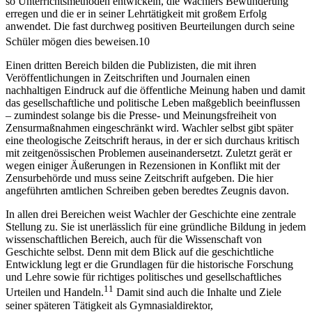
so Unterrichtsmethoden entwickeln, die Wachlers Bewunderung
erregen und die er in seiner Lehrtätigkeit mit großem Erfolg
anwendet. Die fast durchweg positiven Beurteilungen durch seine
Schüler mögen dies beweisen.
10
Einen dritten Bereich bilden die Publizisten, die mit ihren
Veröffentlichungen in Zeitschriften und Journalen einen
nachhaltigen Eindruck auf die öffentliche Meinung haben und damit
das gesellschaftliche und politische Leben maßgeblich beeinflussen
– zumindest solange bis die Presse- und Meinungsfreiheit von
Zensurmaßnahmen eingeschränkt wird. Wachler selbst gibt später
eine theologische Zeitschrift heraus, in der er sich durchaus kritisch
mit zeitgenössischen Problemen auseinandersetzt. Zuletzt gerät er
wegen einiger Äußerungen in Rezensionen in Konflikt mit der
Zensurbehörde und muss seine Zeitschrift aufgeben. Die hier
angeführten amtlichen Schreiben geben beredtes Zeugnis davon.
In allen drei Bereichen weist Wachler der Geschichte eine zentrale
Stellung zu. Sie ist unerlässlich für eine gründliche Bildung in jedem
wissenschaftlichen Bereich, auch für die Wissenschaft von
Geschichte selbst. Denn mit dem Blick auf die geschichtliche
Entwicklung legt er die Grundlagen für die historische Forschung
und Lehre sowie für richtiges politisches und gesellschaftliches
11
Urteilen und Handeln.
Damit sind auch die Inhalte und Ziele
seiner späteren Tätigkeit als Gymnasialdirektor,