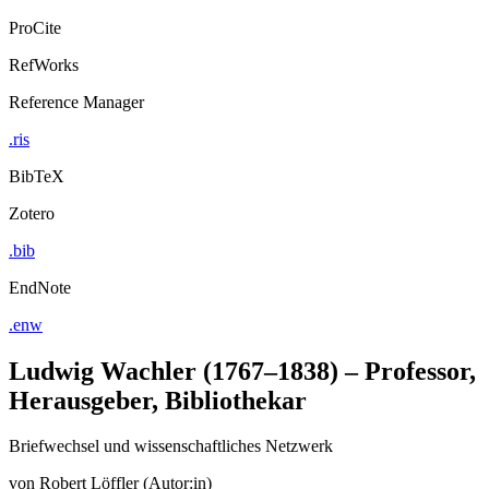
ProCite
RefWorks
Reference Manager
.ris
BibTeX
Zotero
.bib
EndNote
.enw
Ludwig Wachler (1767–1838) – Professor,
Herausgeber, Bibliothekar
Briefwechsel und wissenschaftliches Netzwerk
von
Robert Löffler (Autor:in)