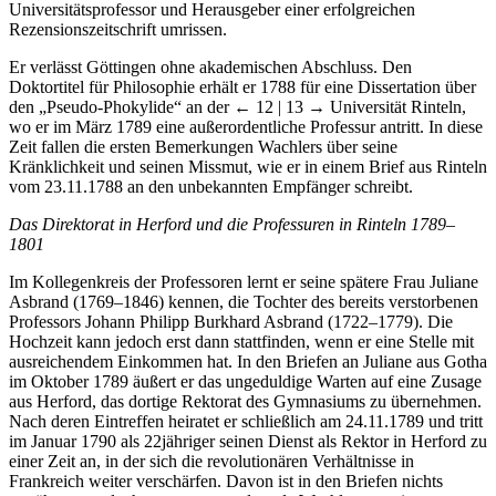
Universitätsprofessor und Herausgeber einer erfolgreichen
Rezensionszeitschrift umrissen.
Er verlässt Göttingen ohne akademischen Abschluss. Den
Doktortitel für Philosophie erhält er 1788 für eine Dissertation über
den „Pseudo-Phokylide“ an der
← 12 | 13 →
Universität Rinteln,
wo er im März 1789 eine außerordentliche Professur antritt. In diese
Zeit fallen die ersten Bemerkungen Wachlers über seine
Kränklichkeit und seinen Missmut, wie er in einem Brief aus Rinteln
vom 23.11.1788 an den unbekannten Empfänger schreibt.
Das Direktorat in Herford und die Professuren in Rinteln 1789–
1801
Im Kollegenkreis der Professoren lernt er seine spätere Frau Juliane
Asbrand (1769–1846) kennen, die Tochter des bereits verstorbenen
Professors Johann Philipp Burkhard Asbrand (1722–1779). Die
Hochzeit kann jedoch erst dann stattfinden, wenn er eine Stelle mit
ausreichendem Einkommen hat. In den Briefen an Juliane aus Gotha
im Oktober 1789 äußert er das ungeduldige Warten auf eine Zusage
aus Herford, das dortige Rektorat des Gymnasiums zu übernehmen.
Nach deren Eintreffen heiratet er schließlich am 24.11.1789 und tritt
im Januar 1790 als 22jähriger seinen Dienst als Rektor in Herford zu
einer Zeit an, in der sich die revolutionären Verhältnisse in
Frankreich weiter verschärfen. Davon ist in den Briefen nichts