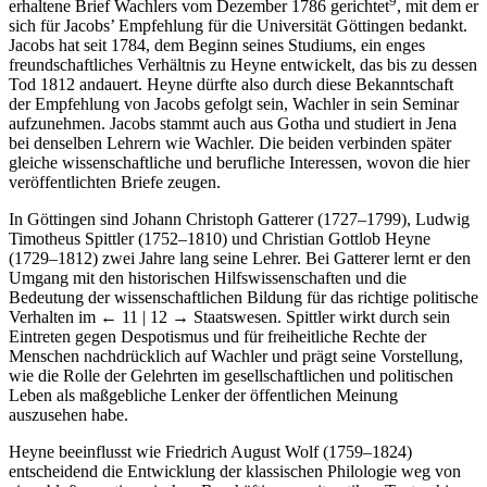
9
erhaltene Brief Wachlers vom Dezember 1786 gerichtet
, mit dem er
sich für Jacobs’ Empfehlung für die Universität Göttingen bedankt.
Jacobs hat seit 1784, dem Beginn seines Studiums, ein enges
freundschaftliches Verhältnis zu Heyne entwickelt, das bis zu dessen
Tod 1812 andauert. Heyne dürfte also durch diese Bekanntschaft
der Empfehlung von Jacobs gefolgt sein, Wachler in sein Seminar
aufzunehmen. Jacobs stammt auch aus Gotha und studiert in Jena
bei denselben Lehrern wie Wachler. Die beiden verbinden später
gleiche wissenschaftliche und berufliche Interessen, wovon die hier
veröffentlichten Briefe zeugen.
In Göttingen sind Johann Christoph Gatterer (1727–1799), Ludwig
Timotheus Spittler (1752–1810) und Christian Gottlob Heyne
(1729–1812) zwei Jahre lang seine Lehrer. Bei Gatterer lernt er den
Umgang mit den historischen Hilfswissenschaften und die
Bedeutung der wissenschaftlichen Bildung für das richtige politische
Verhalten im
← 11 | 12 →
Staatswesen. Spittler wirkt durch sein
Eintreten gegen Despotismus und für freiheitliche Rechte der
Menschen nachdrücklich auf Wachler und prägt seine Vorstellung,
wie die Rolle der Gelehrten im gesellschaftlichen und politischen
Leben als maßgebliche Lenker der öffentlichen Meinung
auszusehen habe.
Heyne beeinflusst wie Friedrich August Wolf (1759–1824)
entscheidend die Entwicklung der klassischen Philologie weg von