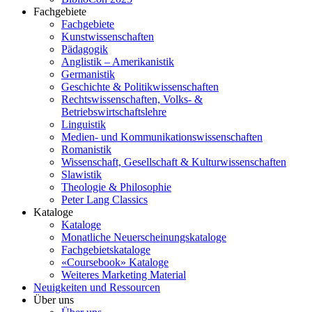
Fachgebiete
Fachgebiete
Kunstwissenschaften
Pädagogik
Anglistik – Amerikanistik
Germanistik
Geschichte & Politikwissenschaften
Rechtswissenschaften, Volks- &
Betriebswirtschaftslehre
Linguistik
Medien- und Kommunikationswissenschaften
Romanistik
Wissenschaft, Gesellschaft & Kulturwissenschaften
Slawistik
Theologie & Philosophie
Peter Lang Classics
Kataloge
Kataloge
Monatliche Neuerscheinungskataloge
Fachgebietskataloge
«Coursebook» Kataloge
Weiteres Marketing Material
Neuigkeiten und Ressourcen
Über uns