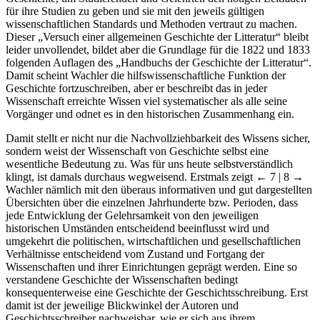
für ihre Studien zu geben und sie mit den jeweils gültigen
wissenschaftlichen Standards und Methoden vertraut zu machen.
Dieser „Versuch einer allgemeinen Geschichte der Litteratur“ bleibt
leider unvollendet, bildet aber die Grundlage für die 1822 und 1833
folgenden Auflagen des „Handbuchs der Geschichte der Litteratur“.
Damit scheint Wachler die hilfswissenschaftliche Funktion der
Geschichte fortzuschreiben, aber er beschreibt das in jeder
Wissenschaft erreichte Wissen viel systematischer als alle seine
Vorgänger und odnet es in den historischen Zusammenhang ein.
Damit stellt er nicht nur die Nachvollziehbarkeit des Wissens sicher,
sondern weist der Wissenschaft von Geschichte selbst eine
wesentliche Bedeutung zu. Was für uns heute selbstverständlich
klingt, ist damals durchaus wegweisend. Erstmals zeigt
← 7 | 8 →
Wachler nämlich mit den überaus informativen und gut dargestellten
Übersichten über die einzelnen Jahrhunderte bzw. Perioden, dass
jede Entwicklung der Gelehrsamkeit von den jeweiligen
historischen Umständen entscheidend beeinflusst wird und
umgekehrt die politischen, wirtschaftlichen und gesellschaftlichen
Verhältnisse entscheidend vom Zustand und Fortgang der
Wissenschaften und ihrer Einrichtungen geprägt werden. Eine so
verstandene Geschichte der Wissenschaften bedingt
konsequenterweise eine Geschichte der Geschichtsschreibung. Erst
damit ist der jeweilige Blickwinkel der Autoren und
Geschichtsschreiber nachweisbar, wie er sich aus ihrem