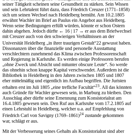
seiner Tätigkeit scheinen seine Gesundheit zu stärken. Sein Wissen
und sein Lehrtalent führt dazu, dass Friedrich Creuzer (1771–1858)
sich um seinen Wechsel nach Heidelberg bemüht. Am 10.2.1805
erwähnt Wachler im Brief an Paulus ein Angebot aus Heidelberg.
Wenn seine Bedingungen erfüllt würden, könnte er schon Ostern
dahin abgehen. Jedoch dürfte
← 16 | 17 →
er aus dem Briefwechsel
mit Creuzer auch von den schwierigen Verhältnissen an der
Universität Heidelberg „in ihrer traurigen Gestalt“
22
gewusst haben.
Dissonanzen über die finanzielle und personelle Ausstattung
verschlechtern zunehmend das Klima zwischen Professorenschaft
und Regierung in Karlsruhe. Es werden einige Professoren berufen
„ohne Zweck und Absicht und mitunter obscure Leute“. So werde
das ohnehin schon knappe Kapital verschwendet. Außerdem ist die
Bibliothek in Heidelberg in den Jahren zwischen 1805 und 1807
eher mittelmäßig und eigentlich im Aufbau begriffen. Die Juristen
23
erhalten erst im Juli 1805 „eine trefliche Facultät“
. All das könnten
auch Gründe für Wachler gewesen sein, in Marburg zu bleiben. Den
Ausschlag aber dürfte seine Ernennung zum Konsistorialrat am
16.4.1805 gewesen sein. Den Ruf aus Karlsruhe vom 17.2.1805 auf
einen Lehrstuhl in Heidelberg, welcher u.a. auf Empfehlung von
24
Friedrich Carl von Savigny (1769–1861)
zustande gekommen
war, schlägt er aus.
Mit der Verbesserung seines Gehalts als Konsistorialrat sind aber