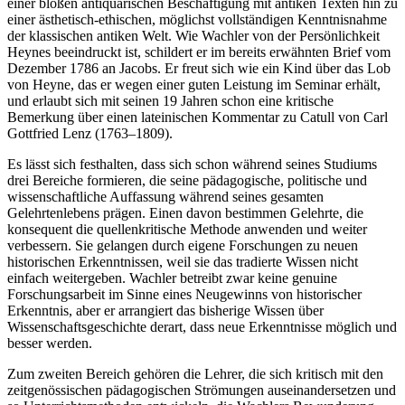
einer bloßen antiquarischen Beschäftigung mit antiken Texten hin zu
einer ästhetisch-ethischen, möglichst vollständigen Kenntnisnahme
der klassischen antiken Welt. Wie Wachler von der Persönlichkeit
Heynes beeindruckt ist, schildert er im bereits erwähnten Brief vom
Dezember 1786 an Jacobs. Er freut sich wie ein Kind über das Lob
von Heyne, das er wegen einer guten Leistung im Seminar erhält,
und erlaubt sich mit seinen 19 Jahren schon eine kritische
Bemerkung über einen lateinischen Kommentar zu Catull von Carl
Gottfried Lenz (1763–1809).
Es lässt sich festhalten, dass sich schon während seines Studiums
drei Bereiche formieren, die seine pädagogische, politische und
wissenschaftliche Auffassung während seines gesamten
Gelehrtenlebens prägen. Einen davon bestimmen Gelehrte, die
konsequent die quellenkritische Methode anwenden und weiter
verbessern. Sie gelangen durch eigene Forschungen zu neuen
historischen Erkenntnissen, weil sie das tradierte Wissen nicht
einfach weitergeben. Wachler betreibt zwar keine genuine
Forschungsarbeit im Sinne eines Neugewinns von historischer
Erkenntnis, aber er arrangiert das bisherige Wissen über
Wissenschaftsgeschichte derart, dass neue Erkenntnisse möglich und
besser werden.
Zum zweiten Bereich gehören die Lehrer, die sich kritisch mit den
zeitgenössischen pädagogischen Strömungen auseinandersetzen und