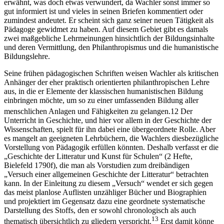
erwähnt, was doch etwas verwundert, da Wachler sonst immer so
gut informiert ist und vieles in seinen Briefen kommentiert oder
zumindest andeutet. Er scheint sich ganz seiner neuen Tätigkeit als
Pädagoge gewidmet zu haben. Auf diesem Gebiet gibt es damals
zwei maßgebliche Lehrmeinungen hinsichtlich der Bildungsinhalte
und deren Vermittlung, den Philanthropismus und die humanistische
Bildungslehre.
Seine frühen pädagogischen Schriften weisen Wachler als kritischen
Anhänger der eher praktisch orientierten philanthropischen Lehre
aus, in die er Elemente der klassischen humanistischen Bildung
einbringen möchte, um so zu einer umfassenden Bildung aller
menschlichen Anlagen und Fähigkeiten zu gelangen.
12
Der
Unterricht in Geschichte, und hier vor allem in der Geschichte der
Wissenschaften, spielt für ihn dabei eine übergeordnete Rolle. Aber
es mangelt an geeigneten Lehrbüchern, die Wachlers diesbezügliche
Vorstellung von Pädagogik erfüllen könnten. Deshalb verfasst er die
„Geschichte der Litteratur und Kunst für Schulen“ (2 Hefte,
Bielefeld 1790f), die man als Vorstudien zum dreibändigen
„Versuch einer allgemeinen Geschichte der Litteratur“ betrachten
kann. In der Einleitung zu diesem „Versuch“ wendet er sich gegen
das meist planlose Auflisten unzähliger Bücher und Biographien
und projektiert im Gegensatz dazu eine geordnete systematische
Darstellung des Stoffs, den er sowohl chronologisch als auch
13
thematisch übersichtlich zu gliedern verspricht.
Erst damit könne