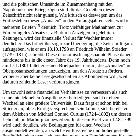
und die politischen Umstände im Zusammenhang mit den
Napoleonischen Kriegszügen sind für das Gedeihen dieser
Zeitschrift nicht sehr günstig. Wie kritisch es deswegen um das
Fortbestehen dieser „Annalen“ in den Anfangsjahren steht, wird in
15
mehreren Briefen
deutlich. Trotz vielfältiger Maßnahmen zur
Förderung des Absatzes, z.B. durch Anzeigen in gelehrten
Zeitungen, wird der finanzielle Verlust für Wachler immer
deutlicher. Das bringt ihn sogar zur Überlegung, die Zeitschrift ganz
aufzugeben, wie er am 18.10.1798 an Friedrich Wilhelm Strieder
(1739–1815) schreibt. Diese ökonomisch angespannte Phase dauert
mindestens bis in die ersten Jahre des 19. Jahrhunderts. Denn noch
am 17.1.1801 bittet er seinen Briefpartner darum, die „Annalen“ in
Oberpostamtszeitungen anzuzeigen, um den Absatz zu fördern,
wobei er aber keine Lesegesellschaften als Abonnenten will, weil
dadurch zahlende Leser verloren gingen.
Um sowohl seine finanziellen Verhältnisse zu verbessern als auch
seine intellektuellen Ansprüche zu befriedigen, sucht er einen
Wechsel an eine größere Universität. Dazu fragt er schon früh bei
Strieder an, ob es Erfolg versprechend sein könnte, sich bereits vor
dem Ableben von Michael Conrad Curtius (1724–1802) um dessen
Lehrstuhl in Marburg zu bewerben. In diesem Brief vom 12.8.1799
wird auch deutlich, wie Bedingungen für einen Wechsel
ausgehandelt werden, an welche einflussreiche und höher gestellte
Persönlichkeiten man sich wenden muss, um Empfehlungen für eine