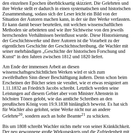
den einzelnen Epochen überblicksartig skizziert. Die Gelehrten und
ihre Werke stellt er dadurch in einen systematischen und historischen
Zusammenhang, sodass sich der Leser leicht ein Bild von der
Situation der Autoren machen kann, in der sie ihre Werke verfassten.
Er kann damit besser beurteilen, mit welchen wissenschaftlichen
Methoden sie arbeiteten und wie ihre Sichtweise von den jeweils
herrschenden Verhältnissen beeinflusst wurde. Diese Historisierung
der Geschichtswerke und ihrer Autoren ist die Vorarbeit zu der
eigentlichen Geschichte der Geschichtsschreibung, die Wachler mit
seiner mehrbändigen „Geschichte der historischen Forschung und
Kunst“ in den Jahren zwischen 1812 und 1820 liefert.
Am Ende der immensen Arbeit an diesen
wissenschaftsgeschichtlichen Werken wird er sich zum
zweifelhaften Sinn dieser Beschäftigung äußern. Denn schon beim
Erscheinen der Bücher seien sie veraltet, wie er etwas resigniert am
1.11.1832 an Friedrich Jacobs schreibt. Letztlich werden seine
Leistungen auf diesem Gebiet aber vom Minister Altenstein in
höchsten Tönen gelobt, wie das amtliche Schreiben an den
preußischen König vom 19.9.1838 hinlänglich beweist. Es hat sich
für Wachler also gelohnt, seine Werke nicht nur an andere
20
21
Gelehrte
, sondern auch an hohe Beamte
zu schicken.
Bis um 1808 schreibt Wachler nichts mehr von seiner Kränklichkeit.
Der neu gewonnene große Wirkungskreis und die Zufriedenheit mit