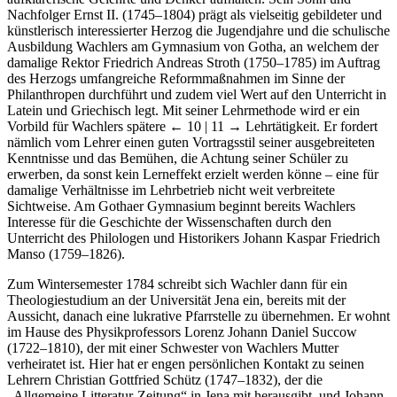
Nachfolger Ernst II. (1745–1804) prägt als vielseitig gebildeter und
künstlerisch interessierter Herzog die Jugendjahre und die schulische
Ausbildung Wachlers am Gymnasium von Gotha, an welchem der
damalige Rektor Friedrich Andreas Stroth (1750–1785) im Auftrag
des Herzogs umfangreiche Reformmaßnahmen im Sinne der
Philanthropen durchführt und zudem viel Wert auf den Unterricht in
Latein und Griechisch legt. Mit seiner Lehrmethode wird er ein
Vorbild für Wachlers spätere
← 10 | 11 →
Lehrtätigkeit. Er fordert
nämlich vom Lehrer einen guten Vortragsstil seiner ausgebreiteten
Kenntnisse und das Bemühen, die Achtung seiner Schüler zu
erwerben, da sonst kein Lerneffekt erzielt werden könne – eine für
damalige Verhältnisse im Lehrbetrieb nicht weit verbreitete
Sichtweise. Am Gothaer Gymnasium beginnt bereits Wachlers
Interesse für die Geschichte der Wissenschaften durch den
Unterricht des Philologen und Historikers Johann Kaspar Friedrich
Manso (1759–1826).
Zum Wintersemester 1784 schreibt sich Wachler dann für ein
Theologiestudium an der Universität Jena ein, bereits mit der
Aussicht, danach eine lukrative Pfarrstelle zu übernehmen. Er wohnt
im Hause des Physikprofessors Lorenz Johann Daniel Succow
(1722–1810), der mit einer Schwester von Wachlers Mutter
verheiratet ist. Hier hat er engen persönlichen Kontakt zu seinen
Lehrern Christian Gottfried Schütz (1747–1832), der die
„Allgemeine Litteratur-Zeitung“ in Jena mit herausgibt, und Johann