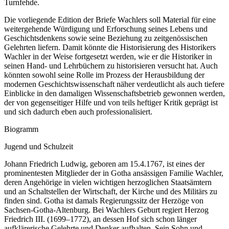
Turnfehde.
Die vorliegende Edition der Briefe Wachlers soll Material für eine
weitergehende Würdigung und Erforschung seines Lebens und
Geschichtsdenkens sowie seine Beziehung zu zeitgenössischen
Gelehrten liefern. Damit könnte die Historisierung des Historikers
Wachler in der Weise fortgesetzt werden, wie er die Historiker in
seinen Hand- und Lehrbüchern zu historisieren versucht hat. Auch
könnten sowohl seine Rolle im Prozess der Herausbildung der
modernen Geschichtswissenschaft näher verdeutlicht als auch tiefere
Einblicke in den damaligen Wissenschaftsbetrieb gewonnen werden,
der von gegenseitiger Hilfe und von teils heftiger Kritik geprägt ist
und sich dadurch eben auch professionalisiert.
Biogramm
Jugend und Schulzeit
Johann Friedrich Ludwig, geboren am 15.4.1767, ist eines der
prominentesten Mitglieder der in Gotha ansässigen Familie Wachler,
deren Angehörige in vielen wichtigen herzoglichen Staatsämtern
und an Schaltstellen der Wirtschaft, der Kirche und des Militärs zu
finden sind. Gotha ist damals Regierungssitz der Herzöge von
Sachsen-Gotha-Altenburg. Bei Wachlers Geburt regiert Herzog
Friedrich III. (1699–1772), an dessen Hof sich schon länger
aufklärerische Gelehrte und Denker aufhalten. Sein Sohn und