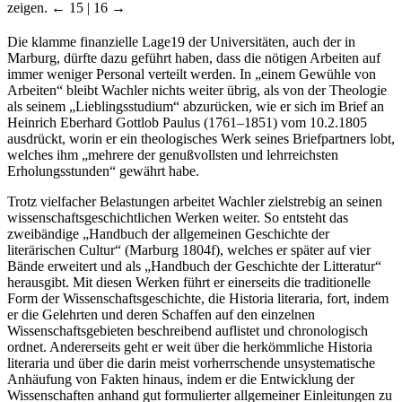
zeigen.
← 15 | 16 →
Die klamme finanzielle Lage
19
der Universitäten, auch der in
Marburg, dürfte dazu geführt haben, dass die nötigen Arbeiten auf
immer weniger Personal verteilt werden. In „einem Gewühle von
Arbeiten“ bleibt Wachler nichts weiter übrig, als von der Theologie
als seinem „Lieblingsstudium“ abzurücken, wie er sich im Brief an
Heinrich Eberhard Gottlob Paulus (1761–1851) vom 10.2.1805
ausdrückt, worin er ein theologisches Werk seines Briefpartners lobt,
welches ihm „mehrere der genußvollsten und lehrreichsten
Erholungsstunden“ gewährt habe.
Trotz vielfacher Belastungen arbeitet Wachler zielstrebig an seinen
wissenschaftsgeschichtlichen Werken weiter. So entsteht das
zweibändige „Handbuch der allgemeinen Geschichte der
literärischen Cultur“ (Marburg 1804f), welches er später auf vier
Bände erweitert und als „Handbuch der Geschichte der Litteratur“
herausgibt. Mit diesen Werken führt er einerseits die traditionelle
Form der Wissenschaftsgeschichte, die Historia literaria, fort, indem
er die Gelehrten und deren Schaffen auf den einzelnen
Wissenschaftsgebieten beschreibend auflistet und chronologisch
ordnet. Andererseits geht er weit über die herkömmliche Historia
literaria und über die darin meist vorherrschende unsystematische
Anhäufung von Fakten hinaus, indem er die Entwicklung der
Wissenschaften anhand gut formulierter allgemeiner Einleitungen zu