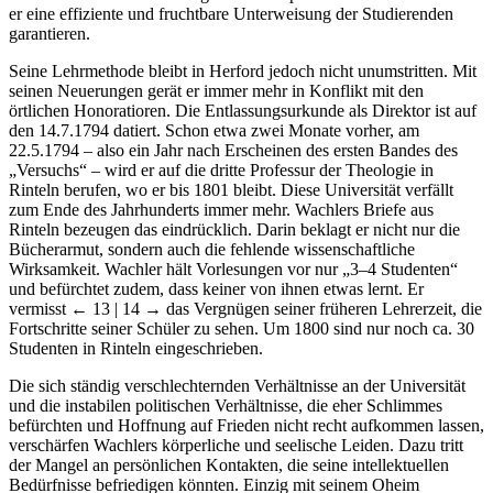
er eine effiziente und fruchtbare Unterweisung der Studierenden
garantieren.
Seine Lehrmethode bleibt in Herford jedoch nicht unumstritten. Mit
seinen Neuerungen gerät er immer mehr in Konflikt mit den
örtlichen Honoratioren. Die Entlassungsurkunde als Direktor ist auf
den 14.7.1794 datiert. Schon etwa zwei Monate vorher, am
22.5.1794 – also ein Jahr nach Erscheinen des ersten Bandes des
„Versuchs“ – wird er auf die dritte Professur der Theologie in
Rinteln berufen, wo er bis 1801 bleibt. Diese Universität verfällt
zum Ende des Jahrhunderts immer mehr. Wachlers Briefe aus
Rinteln bezeugen das eindrücklich. Darin beklagt er nicht nur die
Bücherarmut, sondern auch die fehlende wissenschaftliche
Wirksamkeit. Wachler hält Vorlesungen vor nur „3–4 Studenten“
und befürchtet zudem, dass keiner von ihnen etwas lernt. Er
vermisst
← 13 | 14 →
das Vergnügen seiner früheren Lehrerzeit, die
Fortschritte seiner Schüler zu sehen. Um 1800 sind nur noch ca. 30
Studenten in Rinteln eingeschrieben.
Die sich ständig verschlechternden Verhältnisse an der Universität
und die instabilen politischen Verhältnisse, die eher Schlimmes
befürchten und Hoffnung auf Frieden nicht recht aufkommen lassen,
verschärfen Wachlers körperliche und seelische Leiden. Dazu tritt
der Mangel an persönlichen Kontakten, die seine intellektuellen
Bedürfnisse befriedigen könnten. Einzig mit seinem Oheim