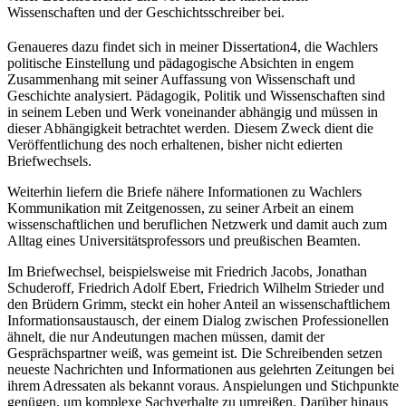
Wissenschaften und der Geschichtsschreiber bei.
Genaueres dazu findet sich in meiner Dissertation
4
, die Wachlers
politische Einstellung und pädagogische Absichten in engem
Zusammenhang mit seiner Auffassung von Wissenschaft und
Geschichte analysiert. Pädagogik, Politik und Wissenschaften sind
in seinem Leben und Werk voneinander abhängig und müssen in
dieser Abhängigkeit betrachtet werden. Diesem Zweck dient die
Veröffentlichung des noch erhaltenen, bisher nicht edierten
Briefwechsels.
Weiterhin liefern die Briefe nähere Informationen zu Wachlers
Kommunikation mit Zeitgenossen, zu seiner Arbeit an einem
wissenschaftlichen und beruflichen Netzwerk und damit auch zum
Alltag eines Universitätsprofessors und preußischen Beamten.
Im Briefwechsel, beispielsweise mit Friedrich Jacobs, Jonathan
Schuderoff, Friedrich Adolf Ebert, Friedrich Wilhelm Strieder und
den Brüdern Grimm, steckt ein hoher Anteil an wissenschaftlichem
Informationsaustausch, der einem Dialog zwischen Professionellen
ähnelt, die nur Andeutungen machen müssen, damit der
Gesprächspartner weiß, was gemeint ist. Die Schreibenden setzen
neueste Nachrichten und Informationen aus gelehrten Zeitungen bei
ihrem Adressaten als bekannt voraus. Anspielungen und Stichpunkte
genügen, um komplexe Sachverhalte zu umreißen. Darüber hinaus