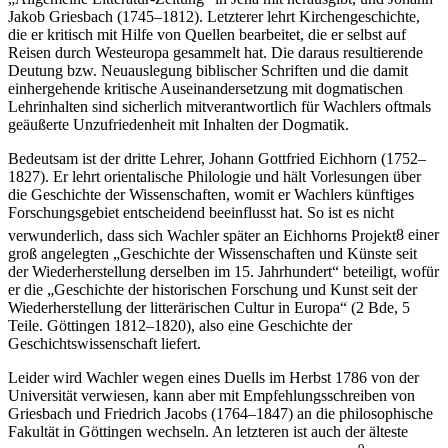
Jakob Griesbach (1745–1812). Letzterer lehrt Kirchengeschichte,
die er kritisch mit Hilfe von Quellen bearbeitet, die er selbst auf
Reisen durch Westeuropa gesammelt hat. Die daraus resultierende
Deutung bzw. Neuauslegung biblischer Schriften und die damit
einhergehende kritische Auseinandersetzung mit dogmatischen
Lehrinhalten sind sicherlich mitverantwortlich für Wachlers oftmals
geäußerte Unzufriedenheit mit Inhalten der Dogmatik.
Bedeutsam ist der dritte Lehrer, Johann Gottfried Eichhorn (1752–
1827). Er lehrt orientalische Philologie und hält Vorlesungen über
die Geschichte der Wissenschaften, womit er Wachlers künftiges
Forschungsgebiet entscheidend beeinflusst hat. So ist es nicht
verwunderlich, dass sich Wachler später an Eichhorns Projekt
8
einer
groß angelegten „Geschichte der Wissenschaften und Künste seit
der Wiederherstellung derselben im 15. Jahrhundert“ beteiligt, wofür
er die „Geschichte der historischen Forschung und Kunst seit der
Wiederherstellung der litterärischen Cultur in Europa“ (2 Bde, 5
Teile. Göttingen 1812–1820), also eine Geschichte der
Geschichtswissenschaft liefert.
Leider wird Wachler wegen eines Duells im Herbst 1786 von der
Universität verwiesen, kann aber mit Empfehlungsschreiben von
Griesbach und Friedrich Jacobs (1764–1847) an die philosophische
Fakultät in Göttingen wechseln. An letzteren ist auch der älteste