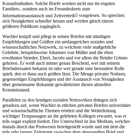
Kuraufenthalten. Solche Briefe werden nicht nur im engsten
Familien-, sondern auch im Freundeskreis zum
Informationsaustausch und Zeitvertreib
5
vorgelesen. So sprechen
sich Neuigkeiten schneller herum und werden gleich einem
größeren Publikum zugänglich.
Wachler knüpft und pflegt in seinen Briefen mit ständigen
Empfehlungen und Grüßen ein umfangreiches soziales und
wissenschaftliches Netzwerk, zu welchem viele maßgebliche
Gelehrte, beispielsweise Johannes von Müller und die eben
erwähnten Strieder, Ebert, Jacobs und vor allem die Brüder Grimm
gehören. Er weiß auch immer genau Bescheid, wer mit seinem
Briefadressaten bekannt ist oder wer gerade eine besondere Rolle
spielt, den er dann auch grüßen lässt. Die Menge privater Notizen,
gegenseitiger Empfehlungen und der Austausch von Neuigkeiten
über gemeinsame Bekannte gewährleistet diesen aktuellen
Kenntnisstand.
Parallelen zu den heutigen sozialen Netzwerken drängen sich
geradezu auf, wenn Wachler in etlichen privaten Briefen universitäre
und wissenschaftliche Themen erörtert und die Weiterleitung
wichtiger Textpassagen an die gelehrten Kollegen erwartet, was er
teils sogar explizit fordert. Der Unterschied ist das Medium, welches
damals durch das Postwesen bereitgestellt wurde und mit dem die
teils sehr langen Zeiträume zwischen dem abgesandten Brief und