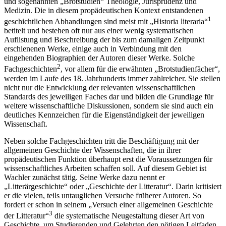
und sogenannten „Brotstudien“ Theologie, Jurisprudenz und
Medizin. Die in diesem propädeutischen Kontext entstandenen
1
geschichtlichen Abhandlungen sind meist mit „Historia literaria“
betitelt und bestehen oft nur aus einer wenig systematischen
Auflistung und Beschreibung der bis zum damaligen Zeitpunkt
erschienenen Werke, einige auch in Verbindung mit den
eingehenden Biographien der Autoren dieser Werke. Solche
2
Fachgeschichten
, vor allem für die erwähnten „Brotstudienfächer“,
werden im Laufe des 18. Jahrhunderts immer zahlreicher. Sie stellen
nicht nur die Entwicklung der relevanten wissenschaftlichen
Standards des jeweiligen Faches dar und bilden die Grundlage für
weitere wissenschaftliche Diskussionen, sondern sie sind auch ein
deutliches Kennzeichen für die Eigenständigkeit der jeweiligen
Wissenschaft.
Neben solche Fachgeschichten tritt die Beschäftigung mit der
allgemeinen Geschichte der Wissenschaften, die in ihrer
propädeutischen Funktion überhaupt erst die Voraussetzungen für
wissenschaftliches Arbeiten schaffen soll. Auf diesem Gebiet ist
Wachler zunächst tätig. Seine Werke dazu nennt er
„Litterärgeschichte“ oder „Geschichte der Litteratur“. Darin kritisiert
er die vielen, teils untauglichen Versuche früherer Autoren. So
fordert er schon in seinem „Versuch einer allgemeinen Geschichte
3
der Litteratur“
die systematische Neugestaltung dieser Art von
Geschichte, um Studierenden und Gelehrten den nötigen Leitfaden