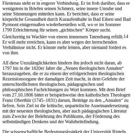
Fürstenau steht er in engerer Verbindung. Er ist froh darüber, dass er
wenigstens in Briefen seinen Schmerz, seine innere Unruhe und
seine Stimmungen mitteilen kann. Er berichtet, dass er seine
körperliche Gesundheit durch Kuraufenthalte in Bad Eilsen und Bad
Pyrmont einigermaßen wiederherstellen will, wo er im Sommer
1799 Erleichterung für seinen „gichtischen“ Körper sucht.
Gleichzeitig ist Wachler von einem immensen Tatendrang erfüllt.
14
Er will mehr erreichen, kann es aber wegen der herrschenden
Verhältnisse nicht. Er könnte mehr leisten, aber niemand fordert es
von ihm.
All diese Unzulänglichkeiten hindern ihn jedoch nicht daran, ab
1797 bis in die 1820er Jahre die „Neuen theologischen Annalen“
herauszugeben, die er zu einem der erfolgreichsten theologischen
Rezensionsorgane der damaligen Zeit macht, in dem Gelehrte der
unterschiedlichsten theologischen, pädagogischen und
philosophischen Fachrichtungen zu Wort kommen. Mit dem Brief
vom 27.10.1806 bittet er beispielsweise den katholischen Theologen
Franz Oberthür (1745–1831) darum, Beiträge zu den „Annalen“ zu
liefern. Sein Ziel ist die kritische, unparteiische Auseinandersetzung
mit der neuesten theologischen, aber auch pädagogischen Literatur
zum Zwecke der Belehrung des Publikums, der Förderung des
selbstständigen Denkens und der Wahrheitsfindung.
Die wissenschaftliche Bedeutungslosigkeit der Universität Rinteln