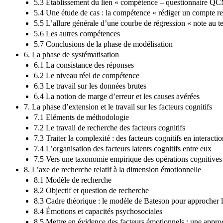
5.3 Établissement du lien « compétence – questionnaire
5.4 Une étude de cas : la compétence « rédiger un compte r
5.5 L’allure générale d’une courbe de régression « note au
5.6 Les autres compétences
5.7 Conclusions de la phase de modélisation
6. La phase de systématisation
6.1 La consistance des réponses
6.2 Le niveau réel de compétence
6.3 Le travail sur les données brutes
6.4 La notion de marge d’erreur et les causes avérées
7. La phase d’extension et le travail sur les facteurs cognitifs
7.1 Eléments de méthodologie
7.2 Le travail de recherche des facteurs cognitifs
7.3 Traiter la complexité : des facteurs cognitifs en interacti
7.4 L’organisation des facteurs latents cognitifs entre eux
7.5 Vers une taxonomie empirique des opérations cognitives 
8. L’axe de recherche relatif à la dimension émotionnelle
8.1 Modèle de recherche
8.2 Objectif et question de recherche
8.3 Cadre théorique : le modèle de Bateson pour approcher l
8.4 Émotions et capacités psychosociales
8.5 Mettre en évidence des facteurs émotionnels : une appro