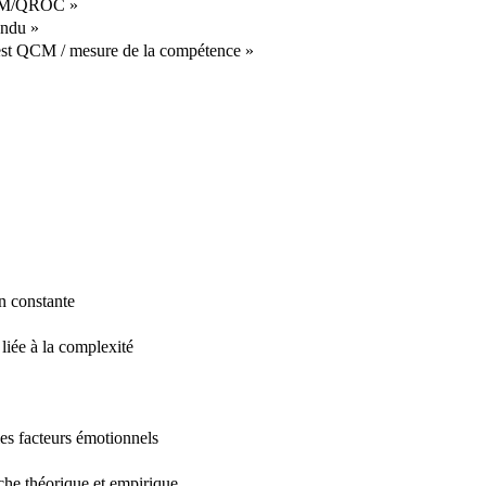
 QCM/QROC »
endu »
 test QCM / mesure de la compétence »
on constante
liée à la complexité
es facteurs émotionnels
che théorique et empirique