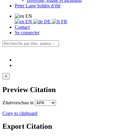
Diversité, équité et inclusion
Peter Lang Soldes d’été
EN
EN
DE
FR
Contact
Se connecter
×
Preview Citation
Zitatvorschau in
Copy to clipboard
Export Citation