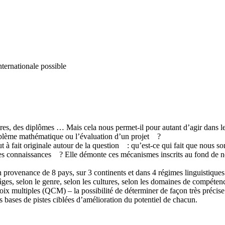
nternationale possible
es, des diplômes … Mais cela nous permet-il pour autant d’agir dans les
problème mathématique ou l’évaluation d’un projet ?
ut à fait originale autour de la question : qu’est-ce qui fait que nou
 des connaissances ? Elle démonte ces mécanismes inscrits au fond de no
provenance de 8 pays, sur 3 continents et dans 4 régimes linguistiques dif
ts âges, selon le genre, selon les cultures, selon les domaines de compéten
hoix multiples (QCM) – la possibilité de déterminer de façon très précise
les bases de pistes ciblées d’amélioration du potentiel de chacun.