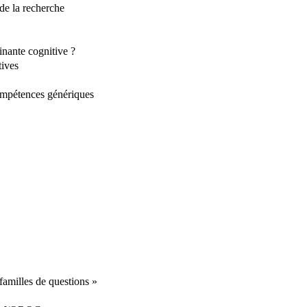
de la recherche
inante cognitive ?
tives
compétences génériques
 familles de questions »