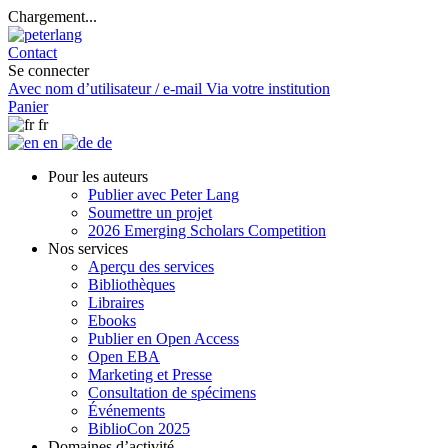
Chargement...
Contact
Se connecter
Avec nom d’utilisateur / e-mail
Via votre institution
Panier
fr
en
de
Pour les auteurs
Publier avec Peter Lang
Soumettre un projet
2026 Emerging Scholars Competition
Nos services
Aperçu des services
Bibliothèques
Libraires
Ebooks
Publier en Open Access
Open EBA
Marketing et Presse
Consultation de spécimens
Événements
BiblioCon 2025
Domaines d’activité