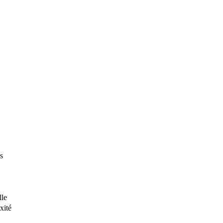
s
lle
xité