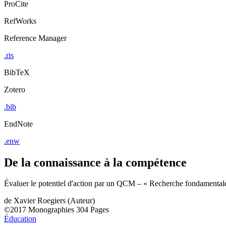
ProCite
RefWorks
Reference Manager
.ris
BibTeX
Zotero
.bib
EndNote
.enw
De la connaissance à la compétence
Évaluer le potentiel d'action par un QCM – « Recherche fondamentale
de
Xavier Roegiers (Auteur)
©2017
Monographies
304 Pages
Éducation