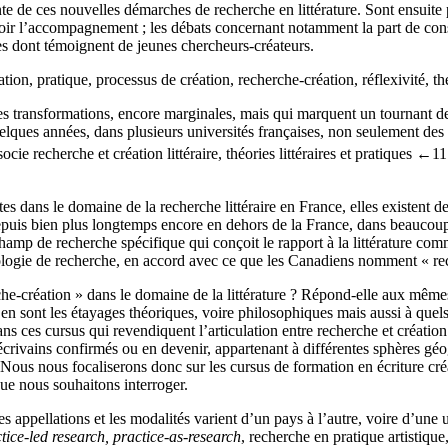
te de ces nouvelles démarches de recherche en littérature. Sont ensuite p
ir l’accompagnement ; les débats concernant notamment la part de consci
ches dont témoignent de jeunes chercheurs-créateurs.
tion, pratique, processus de création, recherche-création, réflexivité, th
des transformations, encore marginales, mais qui marquent un tournant de
lques années, dans plusieurs universités françaises, non seulement des p
ocie recherche et création littéraire, théories littéraires et pratiques
←11
es dans le domaine de la recherche littéraire en France, elles existent d
 depuis bien plus longtemps encore en dehors de la France, dans beauco
n champ de recherche spécifique qui conçoit le rapport à la littérature c
logie de recherche, en accord avec ce que les Canadiens nomment « recher
création » dans le domaine de la littérature ? Répond-elle aux mêmes fi
s en sont les étayages théoriques, voire philosophiques mais aussi à quel
s ces cursus qui revendiquent l’articulation entre recherche et création l
 écrivains confirmés ou en devenir, appartenant à différentes sphères gé
e. Nous nous focaliserons donc sur les cursus de formation en écriture cr
que nous souhaitons interroger.
ppellations et les modalités varient d’un pays à l’autre, voire d’une univ
tice-led research, practice-as-research
, recherche en pratique artistique,