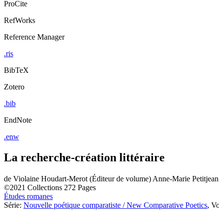
ProCite
RefWorks
Reference Manager
.ris
BibTeX
Zotero
.bib
EndNote
.enw
La recherche-création littéraire
de
Violaine Houdart-Merot (Éditeur de volume)
Anne-Marie Petitjean
©2021
Collections
272 Pages
Études romanes
Série:
Nouvelle poétique comparatiste / New Comparative Poetics
, V