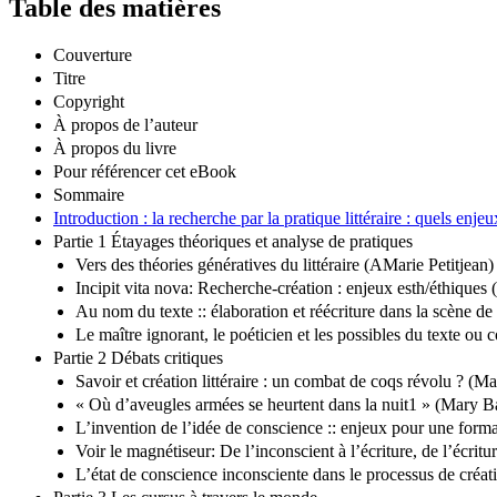
Table des matières
Couverture
Titre
Copyright
À propos de l’auteur
À propos du livre
Pour référencer cet eBook
Sommaire
Introduction : la recherche par la pratique littéraire : quels en
Partie 1 Étayages théoriques et analyse de pratiques
Vers des théories génératives du littéraire (AMarie Petitjean)
Incipit vita nova: Recherche-création : enjeux esth/éthiques
Au nom du texte :: élaboration et réécriture dans la scène d
Le maître ignorant, le poéticien et les possibles du texte 
Partie 2 Débats critiques
Savoir et création littéraire : un combat de coqs révolu ? (M
« Où d’aveugles armées se heurtent dans la nuit1 » (Mary 
L’invention de l’idée de conscience :: enjeux pour une forma
Voir le magnétiseur: De l’inconscient à l’écriture, de l’écri
L’état de conscience inconsciente dans le processus de créa