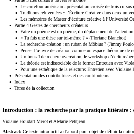
Partie 3 Les cursus à travers le monde
Le carrefour américain : présentation croisée de trois cursu
Traditions réinventées :: l’Écriture Créative dans deux univ
Les mémoires de Master d’écriture créative à l’Université O
Partie 4 Gestes de chercheurs-créateurs
Faire un poème est un poème, du déplacement de l’attention v
« Tu fais une thèse sur toi-même ? » (Floriane Blanchot)
La recherche-création : un ruban de Möbius ? (Jimmy Poulo
Penser l’œuvre de création comme un espace théorique de r
Un bonsaï de recherche-création, le workshop d’écriture/p
La théorie est indissociable de la forme: Entretien avec Vi
Pour une esthétique de la relecture: Entretien avec Violain
Présentation des contributrices et des contributeurs
Index
Titres de la collection
Introduction : la recherche par la pratique littéraire :
Violaine Houdart-Merot
et AMarie Petitjean
Abstract:
Ce texte introductif a d’abord pour objet de définir la notion