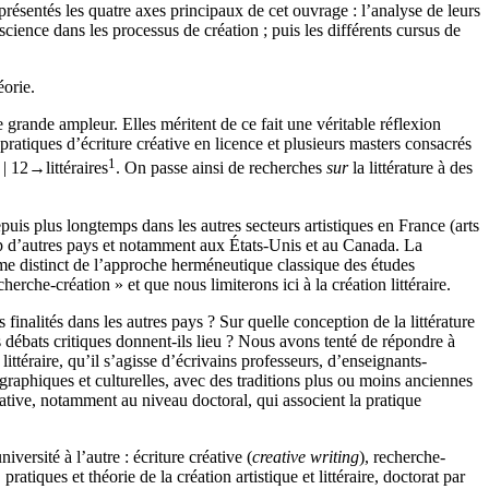
résentés les quatre axes principaux de cet ouvrage : l’analyse de leurs
ence dans les processus de création ; puis les différents cursus de
éorie.
 grande ampleur. Elles méritent de ce fait une véritable réflexion
ratiques d’écriture créative en licence et plusieurs masters consacrés
1
 | 12→
littéraires
. On passe ainsi de recherches
sur
la littérature à des
epuis plus longtemps dans les autres secteurs artistiques en France (arts
up d’autres pays et notamment aux États-Unis et au Canada. La
omme distinct de l’approche herméneutique classique des études
che-création » et que nous limiterons ici à la création littéraire.
nalités dans les autres pays ? Sur quelle conception de la littérature
s débats critiques donnent-ils lieu ? Nous avons tenté de répondre à
ittéraire, qu’il s’agisse d’écrivains professeurs, d’enseignants-
ographiques et culturelles, avec des traditions plus ou moins anciennes
éative, notamment au niveau doctoral, qui associent la pratique
ersité à l’autre : écriture créative (
creative writing
), recherche-
 pratiques et théorie de la création artistique et littéraire, doctorat par