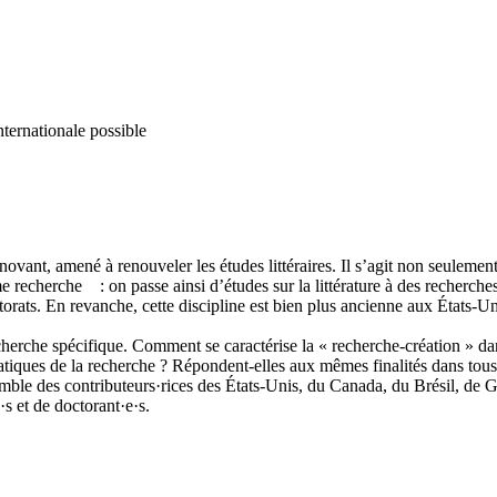
nternationale possible
ovant, amené à renouveler les études littéraires. Il s’agit non seulement 
e recherche : on passe ainsi d’études sur la littérature à des recherches
ctorats. En revanche, cette discipline est bien plus ancienne aux États-
herche spécifique. Comment se caractérise la « recherche-création » dans
tiques de la recherche ? Répondent-elles aux mêmes finalités dans tous
mble des contributeurs·rices des États-Unis, du Canada, du Brésil, de G
·s et de doctorant·e·s.