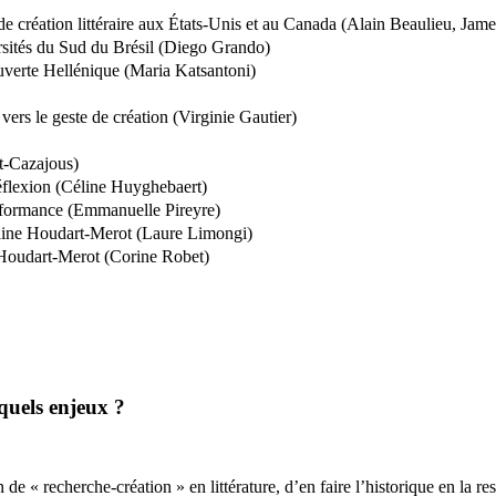
s de création littéraire aux États-Unis et au Canada (Alain Beaulieu, J
ersités du Sud du Brésil (Diego Grando)
uverte Hellénique (Maria Katsantoni)
ers le geste de création (Virginie Gautier)
t-Cazajous)
éflexion (Céline Huyghebaert)
erformance (Emmanuelle Pireyre)
olaine Houdart-Merot (Laure Limongi)
e Houdart-Merot (Corine Robet)
 quels enjeux ?
 de « recherche-création » en littérature, d’en faire l’historique en la re