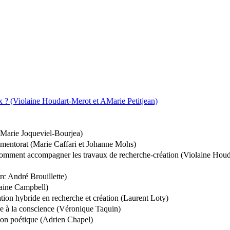
jeux ? (Violaine Houdart-Merot et AMarie Petitjean)
 (Marie Joqueviel-Bourjea)
e mentorat (Marie Caffari et Johanne Mohs)
ou comment accompagner les travaux de recherche-création (Violaine Hou
arc André Brouillette)
Baine Campbell)
tion hybride en recherche et création (Laurent Loty)
ture à la conscience (Véronique Taquin)
tion poétique (Adrien Chapel)