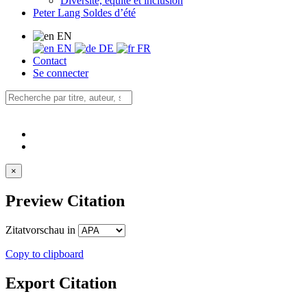
Diversité, équité et inclusion
Peter Lang Soldes d’été
EN
EN
DE
FR
Contact
Se connecter
×
Preview Citation
Zitatvorschau in
Copy to clipboard
Export Citation