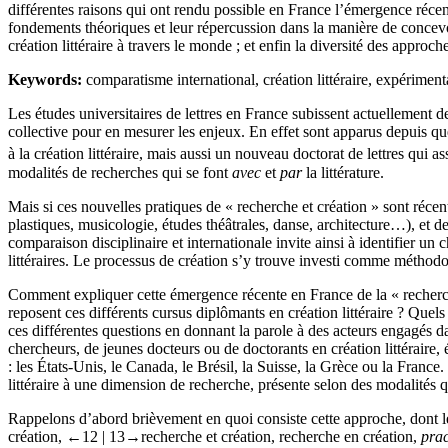
différentes raisons qui ont rendu possible en France l’émergence récen
fondements théoriques et leur répercussion dans la manière de concevo
création littéraire à travers le monde ; et enfin la diversité des appro
Keywords:
comparatisme international, création littéraire, expérimenta
Les études universitaires de lettres en France subissent actuellement 
collective pour en mesurer les enjeux. En effet sont apparus depuis que
à la création littéraire, mais aussi un nouveau doctorat de lettres qui ass
modalités de recherches qui se font
avec
et
par
la littérature.
Mais si ces nouvelles pratiques de « recherche et création » sont récent
plastiques, musicologie, études théâtrales, danse, architecture…), et
comparaison disciplinaire et internationale invite ainsi à identifier u
littéraires. Le processus de création s’y trouve investi comme méthodo
Comment expliquer cette émergence récente en France de la « recherche-
reposent ces différents cursus diplômants en création littéraire ? Quel
ces différentes questions en donnant la parole à des acteurs engagés dan
chercheurs, de jeunes docteurs ou de doctorants en création littéraire,
: les États-Unis, le Canada, le Brésil, la Suisse, la Grèce ou la Franc
littéraire à une dimension de recherche, présente selon des modalités 
Rappelons d’abord brièvement en quoi consiste cette approche, dont les a
création,
←12 | 13→
recherche et création, recherche en création,
prac