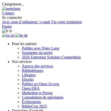
Chargement...
Contact
Se connecter
Avec nom d’utilisateur / e-mail
Via votre institution
Panier
fr
en
de
Pour les auteurs
Publier avec Peter Lang
Soumettre un projet
2026 Emerging Scholars Competition
Nos services
Aperçu des services
Bibliothèques
Libraires
Ebooks
Publier en Open Access
Open EBA
Marketing et Presse
Consultation de spécimens
Événements
BiblioCon 2025
Domaines d’activité