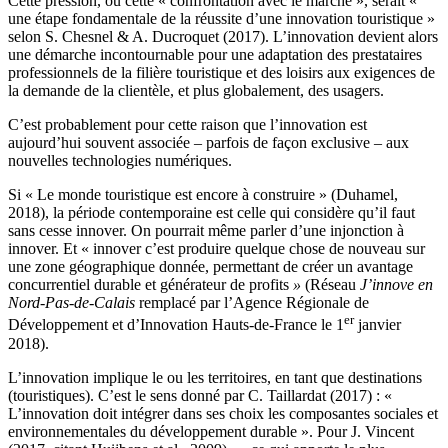
Cette pression, ou cette « confrontation avec le marché », serait «
une étape fondamentale de la réussite d’une innovation touristique »
selon S. Chesnel & A. Ducroquet (2017). L’innovation devient alors
une démarche incontournable pour une adaptation des prestataires
professionnels de la filière touristique et des loisirs aux exigences de
la demande de la clientèle, et plus globalement, des usagers.
C’est probablement pour cette raison que l’innovation est
aujourd’hui souvent associée – parfois de façon exclusive – aux
nouvelles technologies numériques.
Si « Le monde touristique est encore à construire » (Duhamel,
2018), la période contemporaine est celle qui considère qu’il faut
sans cesse innover. On pourrait même parler d’une injonction à
innover. Et « innover c’est produire quelque chose de nouveau sur
une zone géographique donnée, permettant de créer un avantage
concurrentiel durable et générateur de profits
»
(Réseau
J’innove en
Nord-Pas-de-Calais
remplacé par l’Agence Régionale de
er
Développement et d’Innovation Hauts-de-France le 1
janvier
2018).
L’innovation implique le ou les territoires, en tant que destinations
(touristiques). C’est le sens donné par C. Taillardat (2017) : «
L’innovation doit intégrer dans ses choix les composantes sociales et
environnementales du développement durable ». Pour J. Vincent