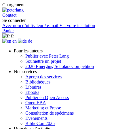
Chargement...
Contact
Se connecter
Avec nom d’utilisateur / e-mail
Via votre institution
Panier
fr
en
de
Pour les auteurs
Publier avec Peter Lang
Soumettre un projet
2026 Emerging Scholars Competition
Nos services
Aperçu des services
Bibliothèques
Libraires
Ebooks
Publier en Open Access
Open EBA
Marketing et Presse
Consultation de spécimens
Événements
BiblioCon 2025
Domaines d’activité