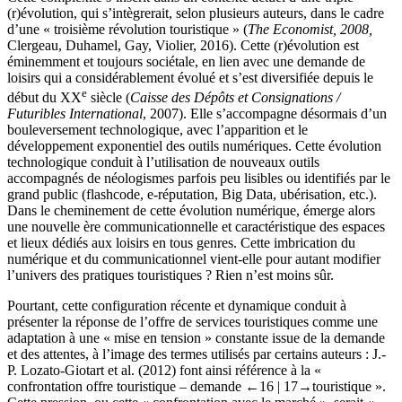
(r)évolution, qui s’intègrerait, selon plusieurs auteurs, dans le cadre
d’une « troisième révolution touristique » (
The Economist, 2008,
Clergeau, Duhamel, Gay, Violier, 2016). Cette (r)évolution est
éminemment et toujours sociétale, en lien avec une demande de
loisirs qui a considérablement évolué et s’est diversifiée depuis le
e
début du XX
siècle (
Caisse des Dépôts et Consignations /
Futuribles International
, 2007). Elle s’accompagne désormais d’un
bouleversement technologique, avec l’apparition et le
développement exponentiel des outils numériques. Cette évolution
technologique conduit à l’utilisation de nouveaux outils
accompagnés de néologismes parfois peu lisibles ou identifiés par le
grand public (flashcode, e-réputation, Big Data, ubérisation, etc.).
Dans le cheminement de cette évolution numérique, émerge alors
une nouvelle ère communicationnelle et caractéristique des espaces
et lieux dédiés aux loisirs en tous genres. Cette imbrication du
numérique et du communicationnel vient-elle pour autant modifier
l’univers des pratiques touristiques ? Rien n’est moins sûr.
Pourtant, cette configuration récente et dynamique conduit à
présenter la réponse de l’offre de services touristiques comme une
adaptation à une « mise en tension » constante issue de la demande
et des attentes, à l’image des termes utilisés par certains auteurs : J.-
P. Lozato-Giotart et al. (2012) font ainsi référence à la «
confrontation offre touristique – demande
←16 | 17→
touristique ».