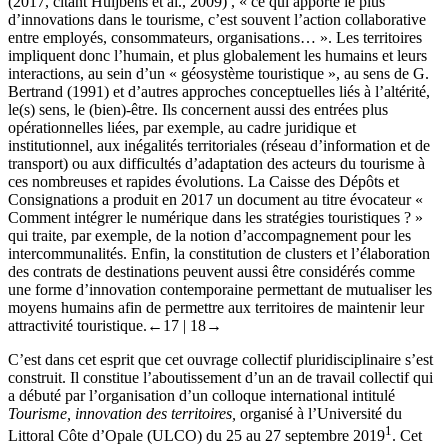
(2017, citant Huijbens et al., 2009) , « ce qui apporte le plus
d’innovations dans le tourisme, c’est souvent l’action collaborative
entre employés, consommateurs, organisations… ». Les territoires
impliquent donc l’humain, et plus globalement les humains et leurs
interactions, au sein d’un « géosystème touristique », au sens de G.
Bertrand (1991) et d’autres approches conceptuelles liés à l’altérité,
le(s) sens, le (bien)-être. Ils concernent aussi des entrées plus
opérationnelles liées, par exemple, au cadre juridique et
institutionnel, aux inégalités territoriales (réseau d’information et de
transport) ou aux difficultés d’adaptation des acteurs du tourisme à
ces nombreuses et rapides évolutions. La Caisse des Dépôts et
Consignations a produit en 2017 un document au titre évocateur «
Comment intégrer le numérique dans les stratégies touristiques ? »
qui traite, par exemple, de la notion d’accompagnement pour les
intercommunalités. Enfin, la constitution de clusters et l’élaboration
des contrats de destinations peuvent aussi être considérés comme
une forme d’innovation contemporaine permettant de mutualiser les
moyens humains afin de permettre aux territoires de maintenir leur
attractivité touristique.
←17 | 18→
C’est dans cet esprit que cet ouvrage collectif pluridisciplinaire s’est
construit. Il constitue l’aboutissement d’un an de travail collectif qui
a débuté par l’organisation d’un colloque international intitulé
Tourisme, innovation des territoires,
organisé à l’Université du
1
Littoral Côte d’Opale (ULCO) du 25 au 27 septembre 2019
. Cet