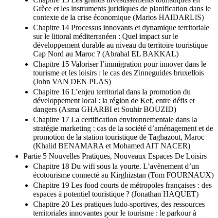
Grèce et les instruments juridiques de planification dans le
contexte de la crise économique (Marios HAIDARLIS)
Chapitre 14 Processus innovants et dynamique territoriale
sur le littoral méditerranéen : Quel impact sur le
développement durable au niveau du territoire touristique
Cap Nord au Maroc ? (Abrahal EL BAKKAL)
Chapitre 15 Valoriser l’immigration pour innover dans le
tourisme et les loisirs : le cas des Zinneguides bruxellois
(John VAN DEN PLAS)
Chapitre 16 L’enjeu territorial dans la promotion du
développement local : la région de Kef, entre défis et
dangers (Asma GHARBI et Souhir BOUZID)
Chapitre 17 La certification environnementale dans la
stratégie marketing : cas de la société d’aménagement et de
promotion de la station touristique de Taghazout, Maroc
(Khalid BENAMARA et Mohamed AIT NACER)
Partie 5 Nouvelles Pratiques, Nouveaux Espaces De Loisirs
Chapitre 18 Du wifi sous la yourte. L’avènement d’un
écotourisme connecté au Kirghizstan (Tom FOURNAUX)
Chapitre 19 Les food courts de métropoles françaises : des
espaces à potentiel touristique ? (Jonathan HAQUET)
Chapitre 20 Les pratiques ludo-sportives, des ressources
territoriales innovantes pour le tourisme : le parkour à