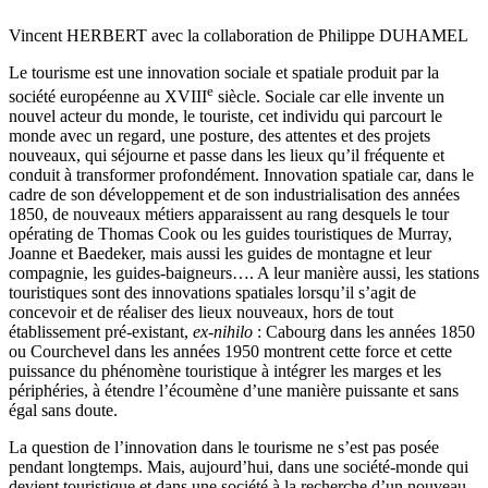
Vincent HERBERT avec la collaboration de Philippe DUHAMEL
Le tourisme est une innovation sociale et spatiale produit par la
e
société européenne au XVIII
siècle. Sociale car elle invente un
nouvel acteur du monde, le touriste, cet individu qui parcourt le
monde avec un regard, une posture, des attentes et des projets
nouveaux, qui séjourne et passe dans les lieux qu’il fréquente et
conduit à transformer profondément. Innovation spatiale car, dans le
cadre de son développement et de son industrialisation des années
1850, de nouveaux métiers apparaissent au rang desquels le tour
opérating de Thomas Cook ou les guides touristiques de Murray,
Joanne et Baedeker, mais aussi les guides de montagne et leur
compagnie, les guides-baigneurs…. A leur manière aussi, les stations
touristiques sont des innovations spatiales lorsqu’il s’agit de
concevoir et de réaliser des lieux nouveaux, hors de tout
établissement pré-existant,
ex-nihilo
: Cabourg dans les années 1850
ou Courchevel dans les années 1950 montrent cette force et cette
puissance du phénomène touristique à intégrer les marges et les
périphéries, à étendre l’écoumène d’une manière puissante et sans
égal sans doute.
La question de l’innovation dans le tourisme ne s’est pas posée
pendant longtemps. Mais, aujourd’hui, dans une société-monde qui
devient touristique et dans une société à la recherche d’un nouveau