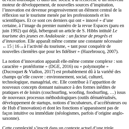
moteur de développement, de nouvelles sources d’inspiration,
l’innovation est devenue progressivement un élément central de la
réflexion sur le tourisme menée par les professionnels et les
scientifiques. Et ce sont ces derniers qui ont « innové » d’une
certaine, à l’image du premier numéro de la revue Espaces (paru en
juin 1992) qui déjà, hébergeait un article de S. Hibbs intitulé
Le
tourisme des jeunes en Andalousie : un facteur de progrès et
d’innovation
. Elle apparaît même comme une constante nécessaire
←15 | 16→
à l’activité du tourisme, « tant pour conquérir de
nouvelles clientèles que pour les fidéliser » (Hazebroucq, 2007).
La notion d’innovation apparaît elle-même comme complexe : son
caractère « protéiforme » (DGE, 2016) ou « polymorphe »
(Ducroquet & Viallon, 2017) est probablement dû à la variété des
champs qu’elle couvre : environnement, social, culturel,
technologique, managérial, etc. Elle contribue à l’apparition de
nouveaux concepts donnant naissance à des formes inédites de
pratiques et de loisirs (couchsurfing, woofing, foodsurfing, …) issus
de nouveaux processus méthodologiques (outils dématérialisés,
développement de startups, notions d’incubateurs, d’accélérateurs ou
de Hub d’innovation) et dont les fonctions n’apparaissent pas de
façon intuitive ou immédiate (néologismes, parfois d’origine anglo-
saxonne).
Cette complexité s’inscrit dans un contexte actuel d’une triple