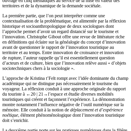
ouvrage en cinq thématiques au service de la mise en valeur des
territoires et de la dynamique de la demande sociétale.
La première partie, que l’on peut interpréter comme une
contextualisation de la problématique, est alimentée par la réflexion
historique et socioanthropologique de deux sociologues dont
l’approche permet d’avoir un regard distancié sur le tourisme et
l’innovation. Christophe Gibout offre une revue de littérature riche
en définitions qui éclaire sur la généalogie du concept d’innovation
avant de questionner le rapport de l’innovation touristique au
territoire et au temps. Entre innovation de croissance et innovation
de rupture, l’auteur rappelle qu’il est essentiellement question
d’acteurs et de culture, bien que l’innovation relève aussi « d’objets
sociotechniques chers à la sociologie
».
L’approche de Kristina t’Felt rompt avec l’idée dominante du champ
académique qui ne distingue pas nécessairement le tourisme du
voyageur. La réflexion conduit à une approche originale du rapport
du touriste à
←20 | 21→
l’espace et étudie diverses mobilités
touristiques qui créent et façonnent l’expérience. La démonstration
montre notamment l’influence négative de l’outil numérique sur la
mémoire. Elle conduit à la notion de
déplacement et d’expérience
noétique
, élément phénoménologique dont l’innovation touristique
doit s’enrichir.
La deuxième partie porte sur les pratiques numériques dans la filière