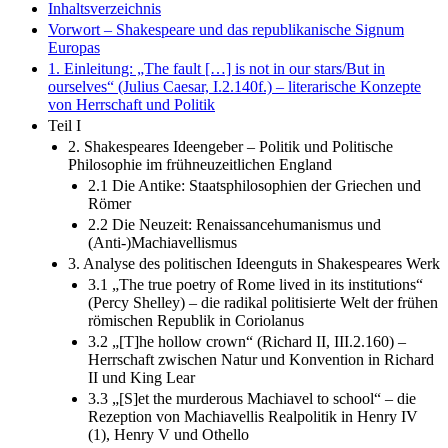
Inhaltsverzeichnis
Vorwort – Shakespeare und das republikanische Signum
Europas
1. Einleitung: „The fault […] is not in our stars/But in
ourselves“ (Julius Caesar, I.2.140f.) – literarische Konzepte
von Herrschaft und Politik
Teil I
2. Shakespeares Ideengeber – Politik und Politische
Philosophie im frühneuzeitlichen England
2.1 Die Antike: Staatsphilosophien der Griechen und
Römer
2.2 Die Neuzeit: Renaissancehumanismus und
(Anti-)Machiavellismus
3. Analyse des politischen Ideenguts in Shakespeares Werk
3.1 „The true poetry of Rome lived in its institutions“
(Percy Shelley) – die radikal politisierte Welt der frühen
römischen Republik in Coriolanus
3.2 „[T]he hollow crown“ (Richard II, III.2.160) –
Herrschaft zwischen Natur und Konvention in Richard
II und King Lear
3.3 „[S]et the murderous Machiavel to school“ – die
Rezeption von Machiavellis Realpolitik in Henry IV
(1), Henry V und Othello