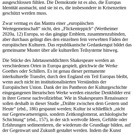
ausgeschlossen fühlen. Die Demokratie ist es also, die Europas
Identität ausmacht, und sie ist es, die insbesondere in Krisenzeiten
geschützt werden muss.
Zwar vermag es das Mantra einer „europäischen
Wertegemeinschaft“ nicht, den „Flickenteppich“ (Wertheimer
2020a, 12) Europa, so das gängige Emblem, zusammenzubinden,
aber durchaus gelingt dies den einzelnen fein verwebten Fäden der
europäischen Kulturen. Das republikanische Gedankengut bildet das
gemeinsame Muster über alle kulturellen Teilsysteme hinweg.
Die Stücke des Jahrtausenddichters Shakespeare werden an
verschiedenen Orten in Europa gespielt, gleichwie die Werke
Goethes oder Schillers. Es ist genau dieser permanente
interkulturelle Transfer, durch den England ein Teil Europas bleibt,
wenn auch nicht im institutionalisierten Verständnis der
Europäischen Union. Dank der ins Pantheon der Kulturgeschichte
eingegangenen literarischen Werke werden einzelne Denkbilder erst
in ihrer Genese nachvollziehbar. Wie in Shakespeares Renaissance
sollen deshalb in dieser Studie „Drähte zwischen dem Gestern und
Heute“ (ebd., 186) gespannt werden; Kultur ist schließlich „nicht
nur Gegenwartsereignis, sondern Zeitkonglomerat, archäologische
Schichtung“ (ebd., 157), in der sich wertvolle Ideen, Gefühle oder
Erfahrungen sedimentieren, die wiederum die Grundlage bilden, auf
der Gegenwart und Zukunft gestaltet werden. Indem die Kunst