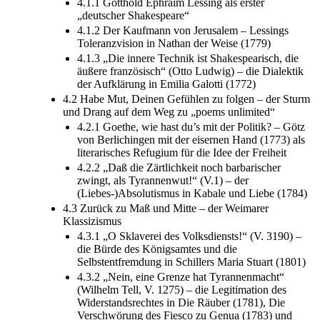
4.1.1 Gotthold Ephraim Lessing als erster
„deutscher Shakespeare“
4.1.2 Der Kaufmann von Jerusalem – Lessings
Toleranzvision in Nathan der Weise (1779)
4.1.3 „Die innere Technik ist Shakespearisch, die
äußere französisch“ (Otto Ludwig) – die Dialektik
der Aufklärung in Emilia Galotti (1772)
4.2 Habe Mut, Deinen Gefühlen zu folgen – der Sturm
und Drang auf dem Weg zu „poems unlimited“
4.2.1 Goethe, wie hast du’s mit der Politik? – Götz
von Berlichingen mit der eisernen Hand (1773) als
literarisches Refugium für die Idee der Freiheit
4.2.2 „Daß die Zärtlichkeit noch barbarischer
zwingt, als Tyrannenwut!“ (V.1) – der
(Liebes-)Absolutismus in Kabale und Liebe (1784)
4.3 Zurück zu Maß und Mitte – der Weimarer
Klassizismus
4.3.1 „O Sklaverei des Volksdiensts!“ (V. 3190) –
die Bürde des Königsamtes und die
Selbstentfremdung in Schillers Maria Stuart (1801)
4.3.2 „Nein, eine Grenze hat Tyrannenmacht“
(Wilhelm Tell, V. 1275) – die Legitimation des
Widerstandsrechtes in Die Räuber (1781), Die
Verschwörung des Fiesco zu Genua (1783) und