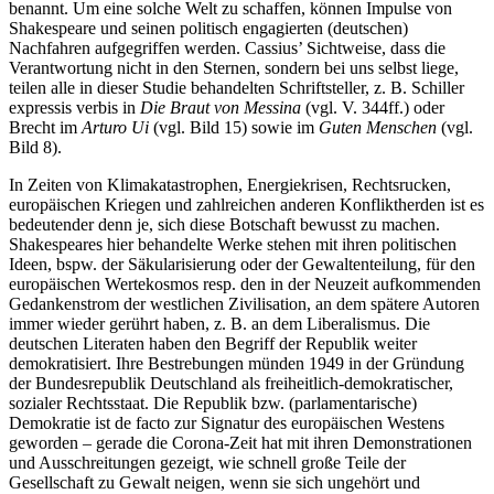
benannt. Um eine solche Welt zu schaffen, können Impulse von
Shakespeare und seinen politisch engagierten (deutschen)
Nachfahren aufgegriffen werden. Cassius’ Sichtweise, dass die
Verantwortung nicht in den Sternen, sondern bei uns selbst liege,
teilen alle in dieser Studie behandelten Schriftsteller, z. B. Schiller
expressis verbis in
Die Braut von Messina
(vgl. V. 344ff.) oder
Brecht im
Arturo Ui
(vgl. Bild 15) sowie im
Guten Menschen
(vgl.
Bild 8).
In Zeiten von Klimakatastrophen, Energiekrisen, Rechtsrucken,
europäischen Kriegen und zahlreichen anderen Konfliktherden ist es
bedeutender denn je, sich diese Botschaft bewusst zu machen.
Shakespeares hier behandelte Werke stehen mit ihren politischen
Ideen, bspw. der Säkularisierung oder der Gewaltenteilung, für den
europäischen Wertekosmos resp. den in der Neuzeit aufkommenden
Gedankenstrom der westlichen Zivilisation, an dem spätere Autoren
immer wieder gerührt haben, z. B. an dem Liberalismus. Die
deutschen Literaten haben den Begriff der Republik weiter
demokratisiert. Ihre Bestrebungen münden 1949 in der Gründung
der Bundesrepublik Deutschland als freiheitlich-demokratischer,
sozialer Rechtsstaat. Die Republik bzw. (parlamentarische)
Demokratie ist de facto zur Signatur des europäischen Westens
geworden – gerade die Corona-Zeit hat mit ihren Demonstrationen
und Ausschreitungen gezeigt, wie schnell große Teile der
Gesellschaft zu Gewalt neigen, wenn sie sich ungehört und