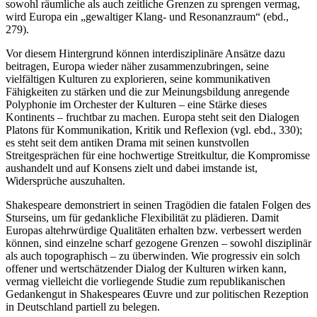
sowohl räumliche als auch zeitliche Grenzen zu sprengen vermag,
wird Europa ein „gewaltiger Klang- und Resonanzraum“ (ebd.,
279).
Vor diesem Hintergrund können interdisziplinäre Ansätze dazu
beitragen, Europa wieder näher zusammenzubringen, seine
vielfältigen Kulturen zu explorieren, seine kommunikativen
Fähigkeiten zu stärken und die zur Meinungsbildung anregende
Polyphonie im Orchester der Kulturen – eine Stärke dieses
Kontinents – fruchtbar zu machen. Europa steht seit den Dialogen
Platons für Kommunikation, Kritik und Reflexion (vgl. ebd., 330);
es steht seit dem antiken Drama mit seinen kunstvollen
Streitgesprächen für eine hochwertige Streitkultur, die Kompromisse
aushandelt und auf Konsens zielt und dabei imstande ist,
Widersprüche auszuhalten.
Shakespeare demonstriert in seinen Tragödien die fatalen Folgen des
Sturseins, um für gedankliche Flexibilität zu plädieren. Damit
Europas altehrwürdige Qualitäten erhalten bzw. verbessert werden
können, sind einzelne scharf gezogene Grenzen – sowohl disziplinär
als auch topographisch – zu überwinden. Wie progressiv ein solch
offener und wertschätzender Dialog der Kulturen wirken kann,
vermag vielleicht die vorliegende Studie zum republikanischen
Gedankengut in Shakespeares Œuvre und zur politischen Rezeption
in Deutschland partiell zu belegen.