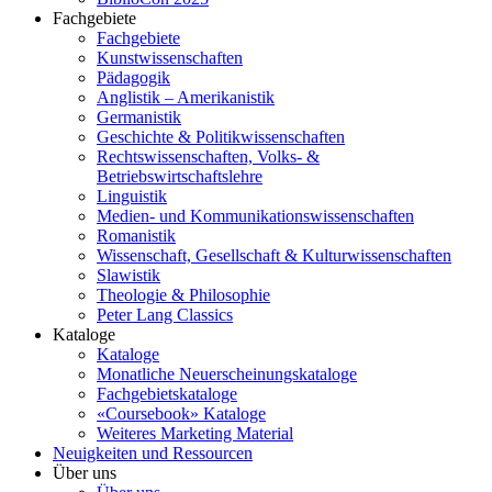
Fachgebiete
Fachgebiete
Kunstwissenschaften
Pädagogik
Anglistik – Amerikanistik
Germanistik
Geschichte & Politikwissenschaften
Rechtswissenschaften, Volks- &
Betriebswirtschaftslehre
Linguistik
Medien- und Kommunikationswissenschaften
Romanistik
Wissenschaft, Gesellschaft & Kulturwissenschaften
Slawistik
Theologie & Philosophie
Peter Lang Classics
Kataloge
Kataloge
Monatliche Neuerscheinungskataloge
Fachgebietskataloge
«Coursebook» Kataloge
Weiteres Marketing Material
Neuigkeiten und Ressourcen
Über uns