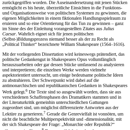
zurückgegriffen worden. Die Auseinandersetzung mit jenen Stücken
ermöglicht es bis heute, überzeitliche Einsichten in die Funktions-
und Organisationsweise von politischen Systemen zu gewinnen, die
eigenen Möglichkeiten in einem fiktionalen Handlungsspielraum zu
eruieren und so eine Orientierung für das Tun zu gewinnen – ganz
im Sinne des der Einleitung vorangestellten Zitates aus
Julius
Caesar
. Wahrlich eignet sich für jenen politischen
(Selbst-)Bildungs­prozess niemand besser als der zu Recht als
„Political Thinker“ bezeichnete William Shakespeare (1564–1616).
Mit der vorliegenden Dissertation wird keineswegs prätendiert, das
politische Gedankengut in Shakespeares Opus vollumfänglich
herauszuarbeiten oder gar dessen Stücke umfassend zu analysieren
und interpretieren; die einzelnen Werke werden vielmehr
aspektorientiert untersucht, um einige bedeutsame politische
Ideen
zu abstrahieren. Der Schwerpunkt wird dabei auf die
antimonarchischen und republikanischen Gedanken in Shakespeares
6
Werk gelegt.
Die Texte sind so ausgewählt worden, dass sie aus
verschiedenen Schaffensphasen des Dramatikers stammen und in
der Literaturkritik gemeinhin unterschiedlichen Gattungen
zugeordnet sind, um möglichst differenzierte Antworten aus der
7
Lektüre zu generieren.
Gerade die Genrevielfalt ist vonnöten, um
nicht die beachtliche Multiperspektivität und -dimensionalität, mit
der sich Shakespeare der Frage: „Monarchie oder Republik?“
8