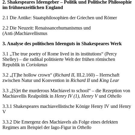
2. Shakespeares Ideengeber – Politik und Politische Philosophie
im frühneuzeitlichen England
2.1 Die Antike: Staatsphilosophien der Griechen und Römer
2.2 Die Neuzeit: Renaissancehumanismus und
(Anti-)Machiavellismus
3. Analyse des politischen Ideenguts in Shakespeares Werk
3.1 „The true poetry of Rome lived in its institutions“ (Percy
Shelley) – die radikal politisierte Welt der frühen römischen
Republik in
Coriolanus
3.2 „[T]he hollow crown“ (
Richard II
, III.2.160) – Herrschaft
zwischen Natur und Konvention in
Richard II
und
King Lear
3.3 „[S]et the murderous Machiavel to school“ – die Rezeption von
Machiavellis Realpolitik in
Henry IV (1)
,
Henry V
und
Othello
3.3.1 Shakespeares machiavellistische Könige Henry IV und Henry
V
3.3.2 Die Emergenz des Machiavels als Folge eines defekten
Regimes am Beispiel der Iago-Figur in
Othello