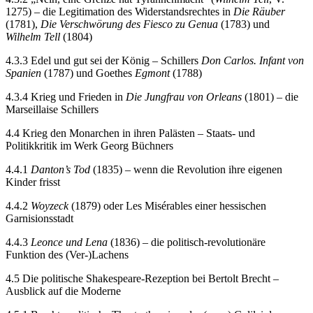
1275) – die Legitimation des Widerstandsrechtes in
Die Räuber
(1781),
Die Verschwörung des Fiesco zu Genua
(1783) und
Wilhelm Tell
(1804)
4.3.3 Edel und gut sei der König – Schillers
Don Carlos. Infant von
Spanien
(1787) und Goethes
Egmont
(1788)
4.3.4 Krieg und Frieden in
Die Jungfrau von Orleans
(1801) – die
Marseillaise Schillers
4.4 Krieg den Monarchen in ihren Palästen – Staats- und
Politikkritik im Werk Georg Büchners
4.4.1
Danton’s Tod
(1835) – wenn die Revolution ihre eigenen
Kinder frisst
4.4.2
Woyzeck
(1879) oder Les Misérables einer hessischen
Garnisionsstadt
4.4.3
Leonce und Lena
(1836) – die politisch-revolutionäre
Funktion des (Ver-)Lachens
4.5 Die politische Shakespeare-Rezeption bei Bertolt Brecht –
Ausblick auf die Moderne