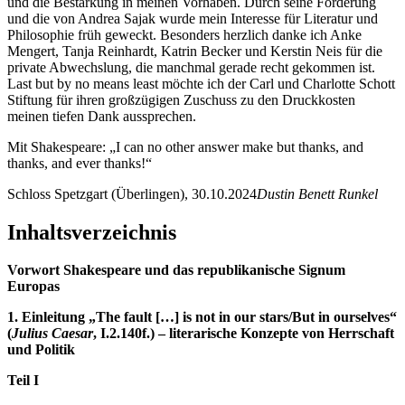
und die Bestärkung in meinen Vorhaben. Durch seine Förderung
und die von Andrea Sajak wurde mein Interesse für Literatur und
Philosophie früh geweckt. Besonders herzlich danke ich Anke
Mengert, Tanja Reinhardt, Katrin Becker und Kerstin Neis für die
private Abwechslung, die manchmal gerade recht gekommen ist.
Last but by no means least möchte ich der Carl und Charlotte Schott
Stiftung für ihren großzügigen Zuschuss zu den Druckkosten
meinen tiefen Dank aussprechen.
Mit Shakespeare: „I can no other answer make but thanks, and
thanks, and ever thanks!“
Schloss Spetzgart (Überlingen), 30.10.2024
Dustin Benett Runkel
Inhaltsverzeichnis
Vorwort Shakespeare und das republikanische Signum
Europas
1. Einleitung „The fault […] is not in our stars/But in ourselves“
(
Julius Caesar
, I.2.140f.) – literarische Konzepte von Herrschaft
und Politik
Teil I