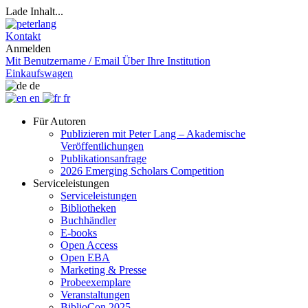
Lade Inhalt...
Kontakt
Anmelden
Mit Benutzername / Email
Über Ihre Institution
Einkaufswagen
de
en
fr
Für Autoren
Publizieren mit Peter Lang – Akademische
Veröffentlichungen
Publikationsanfrage
2026 Emerging Scholars Competition
Serviceleistungen
Serviceleistungen
Bibliotheken
Buchhändler
E-books
Open Access
Open EBA
Marketing & Presse
Probeexemplare
Veranstaltungen
BiblioCon 2025