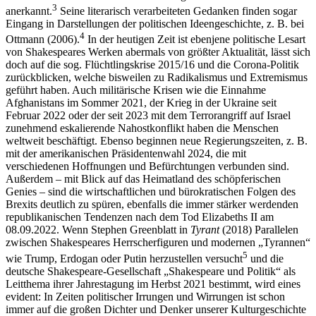
3
anerkannt.
Seine literarisch verarbeiteten Gedanken finden sogar
Eingang in Darstellungen der politischen Ideengeschichte,
z. B. bei
4
Ottmann (2006).
In der heutigen Zeit ist ebenjene politische Lesart
von Shakespeares Werken abermals von größter Aktualität, lässt sich
doch auf die sog. Flüchtlingskrise 2015/16 und die Corona-Politik
zurückblicken, welche bisweilen zu Radikalismus und Extremismus
geführt haben. Auch militärische Krisen wie die Einnahme
Afghanistans im Sommer 2021, der Krieg in der Ukraine seit
Februar 2022 oder der seit 2023 mit dem Terrorangriff auf Israel
zunehmend eskalierende Nahostkonflikt haben die Menschen
weltweit beschäftigt. Ebenso beginnen neue Regierungszeiten, z. B.
mit der amerikanischen Präsidentenwahl 2024, die mit
verschiedenen Hoffnungen und Befürchtungen verbunden sind.
Außerdem – mit Blick auf das Heimatland des schöpferischen
Genies – sind die wirtschaftlichen und bürokratischen Folgen des
Brexits deutlich zu spüren, ebenfalls die immer stärker werdenden
republikanischen Tendenzen nach dem Tod Elizabeths II am
08.09.2022. Wenn Stephen Greenblatt in
Tyrant
(2018) Parallelen
zwischen Shakespeares Herrscherfiguren und modernen „Tyrannen“
5
wie Trump, Erdogan oder Putin herzustellen versucht
und die
deutsche Shakespeare-Gesellschaft „Shakespeare und Politik“ als
Leitthema ihrer Jahrestagung im Herbst 2021 bestimmt, wird eines
evident: In Zeiten politischer Irrungen und Wirrungen ist schon
immer auf die großen Dichter und Denker unserer Kulturgeschichte