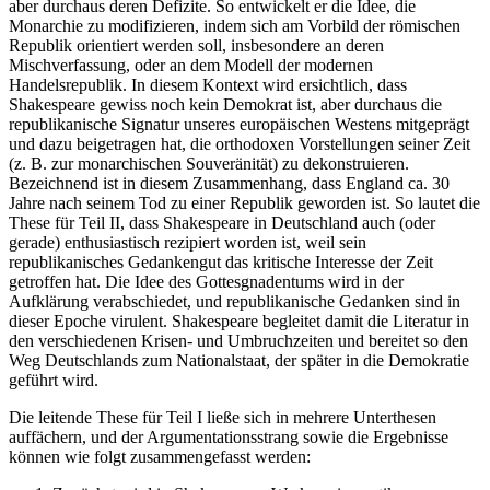
aber durchaus deren Defizite. So entwickelt er die Idee, die
Monarchie zu modifizieren, indem sich am Vorbild der römischen
Republik orientiert werden soll, insbesondere an deren
Mischverfassung, oder an dem Modell der modernen
Handelsrepublik. In diesem Kontext wird ersichtlich, dass
Shakespeare gewiss noch kein Demokrat ist,
aber durchaus die
republikanische Signatur unseres europäischen Westens mitgeprägt
und dazu beigetragen hat, die orthodoxen Vorstellungen seiner Zeit
(z. B. zur monarchischen Souveränität) zu dekonstruieren.
Bezeichnend ist in diesem Zusammenhang, dass England ca. 30
Jahre nach seinem Tod zu einer Republik geworden ist. So lautet die
These für Teil II, dass Shakespeare in Deutschland auch (oder
gerade) enthusiastisch rezipiert worden ist, weil sein
republikanisches Gedankengut das kritische Interesse der Zeit
getroffen hat. Die Idee des Gottesgnadentums wird in der
Aufklärung verabschiedet, und republikanische Gedanken sind in
dieser Epoche virulent. Shakespeare begleitet damit die Literatur in
den verschiedenen Krisen- und Umbruchzeiten und bereitet so den
Weg Deutschlands zum Nationalstaat, der später in die Demokratie
geführt wird.
Die leitende These für Teil I ließe sich in mehrere Unterthesen
auffächern, und der Argumentationsstrang sowie die Ergebnisse
können wie folgt zusammengefasst werden: