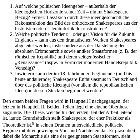
Auf welche politischen Ideengeber – außerhalb der
ideologischen Horizonte seiner Zeit – nimmt Shakespeare
Bezug? Ferner: Lässt sich durch diese ideengeschichtliche
Rekonstruktion das Bild des orthodoxen Shakespeares aus der
historisierenden Literaturkritik dekonstruieren?
Welche politische Tendenz – oder gar Vision für die Zukunft
Englands – kann aus den dramatischen Werken Shakespeares
abgeleitet werden, insbesondere aus der Darstellung der
absoluten Erbmonarchie sowie antiker Staatsformen (z. B. der
römischen Republik) und deren zeitgenössischer
„Renaissance“ (bspw. in Form der modernen Handelsrepublik
Venedig)?
Inwiefern kann der im 18. Jahrhundert beginnende (und bis
heute andauernde) Shakespeare-Enthusiasmus in Deutschland
über das politische Ideengut (vor allem die republikanischen
Ideen) in dessen Stücken begründet werden?
Den ersten beiden Fragen wird in Hauptteil I nachgegangen, der
letzten in Hauptteil II. Beiden Teilen liegt eine eigene Oberthese
zugrunde. Die These, welche für den ersten Teil der Arbeit leitend
ist, lautet: Grundsätzlich stellt Shakespeare, der eher Praktiker als
9
Theoretiker ist,
in seinen Dramen unterschiedliche politische
Regime mit ihren jeweiligen Vor- und Nachteilen dar. Er präsentiert
dabei die Monarchie als eine der geeignetsten Staatsformen, sieht