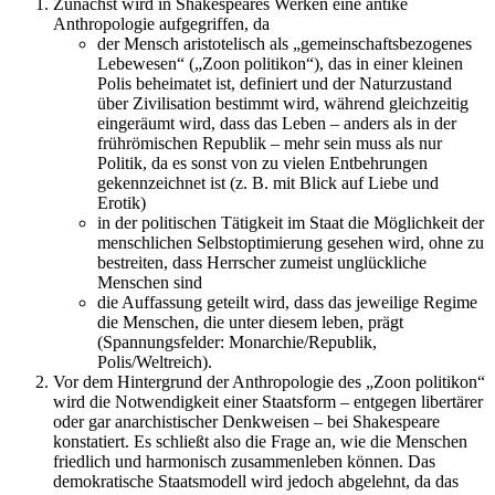
Zunächst wird in Shakespeares Werken eine antike
Anthropologie aufgegriffen, da
der Mensch aristotelisch als „gemeinschaftsbezogenes
Lebewesen“ („Zoon politikon“), das in einer kleinen
Polis beheimatet ist, definiert und der Naturzustand
über Zivilisation bestimmt wird, während gleichzeitig
eingeräumt wird, dass das Leben – anders als in der
frührömischen Republik – mehr sein muss als nur
Politik, da es sonst von zu vielen Entbehrungen
gekennzeichnet ist (z. B. mit Blick auf Liebe und
Erotik)
in der politischen Tätigkeit im Staat die Möglichkeit der
menschlichen Selbstoptimierung gesehen wird, ohne zu
bestreiten, dass Herrscher zumeist unglückliche
Menschen sind
die Auffassung geteilt wird, dass das jeweilige Regime
die Menschen, die unter diesem leben, prägt
(Spannungsfelder: Monarchie/Republik,
Polis/Weltreich).
Vor dem Hintergrund der Anthropologie des „Zoon politikon“
wird die Notwendigkeit einer Staatsform – entgegen libertärer
oder gar anarchistischer Denkweisen – bei Shakespeare
konstatiert. Es schließt also die Frage an, wie die Menschen
friedlich und harmonisch zusammenleben können. Das
demokratische Staatsmodell wird jedoch abgelehnt, da das