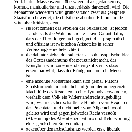
Volk in den Massenszenen überwiegend als gedankenlos,
korrupt, manipulierbar und unzuverlässig dargestellt wird. Die
Monarchie wiederum wird grundsätzlich zwar als geeignete
Staatsform bewertet, die christliche absolute Erbmonarchie
wird aber kritisiert, denn
sie löst zumeist das Problem der Sukzession, ist jedoch
– anders als die Wahlmonarchie – kein Garant dafür,
dass der Thronfolger auch geeignet, d. h. pragmatisch
und effizient ist (wie schon Aristoteles in seiner
Verfassungslehre beleuchtet)
die dahinter stehende tradierte staatsphilosophische Idee
des Gottesgnadentums überzeugt nicht mehr, das
Königtum wird zunehmend demystifiziert, sodass
erkennbar wird, dass der König auch nur ein Mensch
ist
eine absolute Monarchie kann sich gemäß Platons
Staatsformenlehre potentiell aufgrund der unbegrenzten
Machtfülle des Regenten in eine Tyrannis verwandeln,
weshalb dem Volk ein Widerstandsrecht zugebilligt
wird, wenn das herrschaftliche Handeln vom Begehren
des Potentaten und nicht mehr vom Allgemeinwohl
geleitet wird und gegen jedwedes Recht verstößt
(Ablehnung des Alleinherrschertums und Befürwortung
einer gemischten Souveränität)
gegenüber dem Absolutismus werden erste liberale