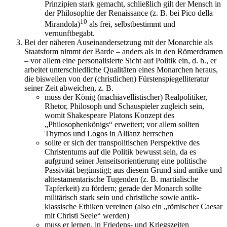
Prinzipien stark gemacht, schließlich gilt der Mensch in
der Philosophie der Renaissance (z. B. bei Pico della
10
Mirandola)
als frei, selbstbestimmt und
vernunftbegabt.
Bei der näheren Auseinandersetzung mit der Monarchie als
Staatsform nimmt der Barde – anders als in den Römerdramen
– vor allem eine personalisierte Sicht auf Politik ein, d. h., er
arbeitet unterschiedliche Qualitäten eines Monarchen heraus,
die bisweilen von der (christlichen) Fürstenspiegelliteratur
seiner Zeit abweichen, z. B.
muss der König (machiavellistischer) Realpolitiker,
Rhetor, Philosoph und Schauspieler zugleich sein,
womit Shakespeare Platons Konzept des
„Philosophenkönigs“ erweitert; vor allem sollten
Thymos und Logos in Allianz herrschen
sollte er sich der transpolitischen Perspektive des
Christentums auf die Politik bewusst sein, da es
aufgrund seiner Jenseitsorientierung eine politische
Passivität begünstigt; aus diesem Grund sind antike und
alttestamentarische Tugenden (z. B. martialische
Tapferkeit) zu fördern; gerade der Monarch sollte
militärisch stark sein und christliche sowie antik-
klassische Ethiken vereinen (also ein „römischer Caesar
mit Christi Seele“ werden)
muss er lernen, in Friedens- und Kriegszeiten