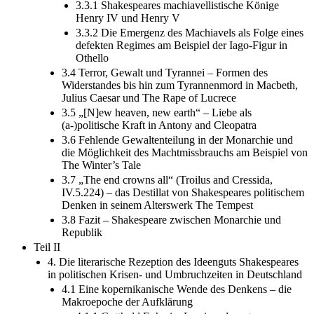
3.3.1 Shakespeares machiavellistische Könige
Henry IV und Henry V
3.3.2 Die Emergenz des Machiavels als Folge eines
defekten Regimes am Beispiel der Iago-Figur in
Othello
3.4 Terror, Gewalt und Tyrannei – Formen des
Widerstandes bis hin zum Tyrannenmord in Macbeth,
Julius Caesar und The Rape of Lucrece
3.5 „[N]ew heaven, new earth“ – Liebe als
(a-)politische Kraft in Antony and Cleopatra
3.6 Fehlende Gewaltenteilung in der Monarchie und
die Möglichkeit des Machtmissbrauchs am Beispiel von
The Winter’s Tale
3.7 „The end crowns all“ (Troilus and Cressida,
IV.5.224) – das Destillat von Shakespeares politischem
Denken in seinem Alterswerk The Tempest
3.8 Fazit – Shakespeare zwischen Monarchie und
Republik
Teil II
4. Die literarische Rezeption des Ideenguts Shakespeares
in politischen Krisen- und Umbruchzeiten in Deutschland
4.1 Eine kopernikanische Wende des Denkens – die
Makroepoche der Aufklärung