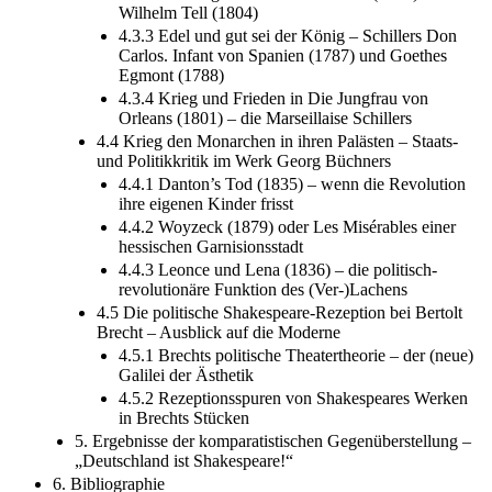
Wilhelm Tell (1804)
4.3.3 Edel und gut sei der König – Schillers Don
Carlos. Infant von Spanien (1787) und Goethes
Egmont (1788)
4.3.4 Krieg und Frieden in Die Jungfrau von
Orleans (1801) – die Marseillaise Schillers
4.4 Krieg den Monarchen in ihren Palästen – Staats-
und Politikkritik im Werk Georg Büchners
4.4.1 Danton’s Tod (1835) – wenn die Revolution
ihre eigenen Kinder frisst
4.4.2 Woyzeck (1879) oder Les Misérables einer
hessischen Garnisionsstadt
4.4.3 Leonce und Lena (1836) – die politisch-
revolutionäre Funktion des (Ver-)Lachens
4.5 Die politische Shakespeare-Rezeption bei Bertolt
Brecht – Ausblick auf die Moderne
4.5.1 Brechts politische Theatertheorie – der (neue)
Galilei der Ästhetik
4.5.2 Rezeptionsspuren von Shakespeares Werken
in Brechts Stücken
5. Ergebnisse der komparatistischen Gegenüberstellung –
„Deutschland ist Shakespeare!“
6. Bibliographie