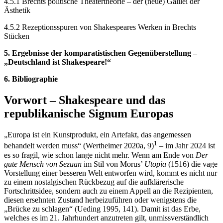
4.5.1 Brechts politische Theatertheorie – der (neue) Galilei der
Ästhetik
4.5.2 Rezeptionsspuren von Shakespeares Werken in Brechts
Stücken
5. Ergebnisse der komparatistischen Gegenüberstellung –
„Deutschland ist Shakespeare!“
6. Bibliographie
Vorwort – Shakespeare und das
republikanische Signum Europas
„Europa ist ein Kunstprodukt, ein Artefakt, das angemessen
1
behandelt werden muss“ (Wertheimer 2020a, 9)
– im Jahr 2024 ist
es so fragil, wie schon lange nicht mehr. Wenn am Ende von
Der
gute Mensch von Sezuan
im Stil von Morus’
Utopia
(1516) die vage
Vorstellung einer besseren Welt entworfen wird, kommt es nicht nur
zu einem nostalgischen Rückbezug auf die aufklärerische
Fortschrittsidee, sondern auch zu einem Appell an die Rezipienten,
diesen ersehnten Zustand herbeizuführen oder wenigstens die
„Brücke zu schlagen“ (Ueding 1995, 141). Damit ist das Erbe,
welches es im 21. Jahrhundert anzutreten gilt, unmissverständlich