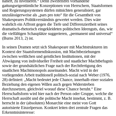
nähert, zu nivellieren.
Denn zweifelsfrei vorhandene
gattungseigentümliche Konzeptionen von Herrschern, Staatsformen
und Regierungssystemen dürfen mitnichten generalisiert, gar
unzulässigerweise als „pars pro toto“ für die Gesamtheit von
Shakespeares Politikverständnis gewertet werden. Dies wäre
wahrlich ein Affront gegen die Tiefe und Differenziertheit seines
dramatisch-rhetorisch eingekleideten politischen Ideenguts, das, wie
die vielfältigen Schauplätze suggerieren, „permanent und universal“
(Burns 2013, 2) ist.
In seinen Dramen setzt sich Shakespeare mit Machtstrukturen im
Kontext der Staatsformendiskussion, mit Machtbeziehungen
zwischen weltlichen und geistlichen Institutionen, mit der
Abwägung von individueller Freiheit und staatlicher Machtbefugnis
sowie der grundsätzlichen Frage nach der Rechtfertigung des
staatlichen Machtmonopols auseinander. Macht wird in der
vorliegenden Arbeit traditionell politisch-sozial nach Weber (1976,
28) definiert: „Macht bedeutet jede Chance, innerhalb einer sozialen
Beziehung den eigenen Willen auch gegen Widerstreben
durchzusetzen, gleichviel worauf diese Chance beruht.“ Eine
Herrschaftsform wird hier nach der Person oder Gruppe, welche die
Herrschaft ausübt und die politische Macht innehat, bestimmt, z. B.
herrscht in der (absoluten) Monarchie eine meist von Gott
autorisierte Einzelperson. Konkret leiten drei zentrale Fragen das
Erkenntnisinteresse: