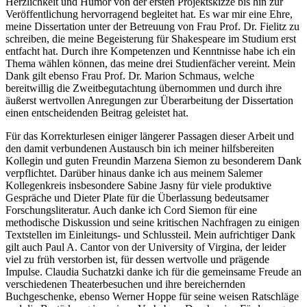
Herzlichkeit und Humor von der ersten Projektskizze bis hin zur
Veröffentlichung hervorragend begleitet hat. Es war mir eine Ehre,
meine Dissertation unter der Betreuung von Frau Prof. Dr. Fielitz zu
schreiben, die meine Begeisterung für Shakespeare im Studium erst
entfacht hat. Durch ihre Kompetenzen und Kenntnisse habe ich ein
Thema wählen können, das meine drei Studienfächer vereint. Mein
Dank gilt ebenso Frau Prof. Dr. Marion Schmaus, welche
bereitwillig die Zweitbegutachtung übernommen und durch ihre
äußerst wertvollen Anregungen zur Überarbeitung der Dissertation
einen entscheidenden Beitrag geleistet hat.
Für das Korrekturlesen einiger längerer Passagen dieser Arbeit und
den damit verbundenen Austausch bin ich meiner hilfsbereiten
Kollegin und guten Freundin Marzena Siemon zu besonderem Dank
verpflichtet. Darüber hinaus danke ich aus meinem Salemer
Kollegenkreis insbesondere Sabine Jasny für viele produktive
Gespräche und Dieter Plate für die Überlassung bedeutsamer
Forschungsliteratur. Auch danke ich Cord Siemon für eine
methodische Diskussion und seine kritischen Nachfragen zu einigen
Textstellen im Einleitungs- und Schlussteil. Mein aufrichtiger Dank
gilt auch Paul A. Cantor von der University of Virgina, der leider
viel zu früh verstorben ist, für dessen wertvolle und prägende
Impulse. Claudia Suchatzki danke ich für die gemeinsame Freude an
verschiedenen Theaterbesuchen und ihre bereichernden
Buchgeschenke, ebenso Werner Hoppe für seine weisen Ratschläge