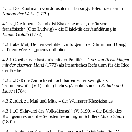
4.1.2 Der Kaufmann von Jerusalem – Lessings Toleranzvision in
Nathan der Weise
(1779)
4.1.3 „Die innere Technik ist Shakespearisch, die äußere
französisch“ (Otto Ludwig) – die Dialektik der Aufklärung in
Emilia Galotti
(1772)
4.2 Habe Mut, Deinen Gefühlen zu folgen – der Sturm und Drang
auf dem Weg zu „poems unlimited“
4.2.1 Goethe, wie hast du’s mit der Politik? –
Götz von Berlichingen
mit der eisernen Hand
(1773) als literarisches Refugium für die Idee
der Freiheit
4.2.2 „Daß die Zärtlichkeit noch barbarischer zwingt, als
Tyrannenwut!“ (V.1) – der (Liebes-)Absolutismus in
Kabale und
Liebe
(1784)
4.3 Zurück zu Maß und Mitte – der Weimarer Klassizismus
4.3.1 „O Sklaverei des Volksdiensts!“ (V. 3190) – die Bürde des
Königsamtes und die Selbstentfremdung in Schillers
Maria Stuart
(1801)
4.3.2 „Nein, eine Grenze hat Tyrannenmacht“ (
Wilhelm Tell
, V.