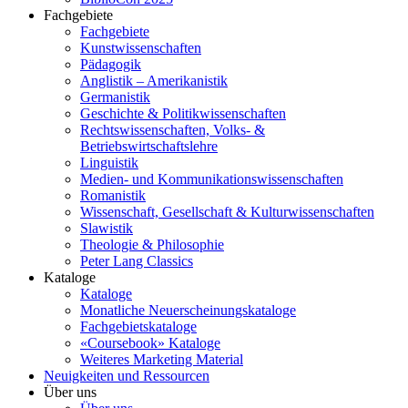
Fachgebiete
Fachgebiete
Kunstwissenschaften
Pädagogik
Anglistik – Amerikanistik
Germanistik
Geschichte & Politikwissenschaften
Rechtswissenschaften, Volks- &
Betriebswirtschaftslehre
Linguistik
Medien- und Kommunikationswissenschaften
Romanistik
Wissenschaft, Gesellschaft & Kulturwissenschaften
Slawistik
Theologie & Philosophie
Peter Lang Classics
Kataloge
Kataloge
Monatliche Neuerscheinungskataloge
Fachgebietskataloge
«Coursebook» Kataloge
Weiteres Marketing Material
Neuigkeiten und Ressourcen
Über uns