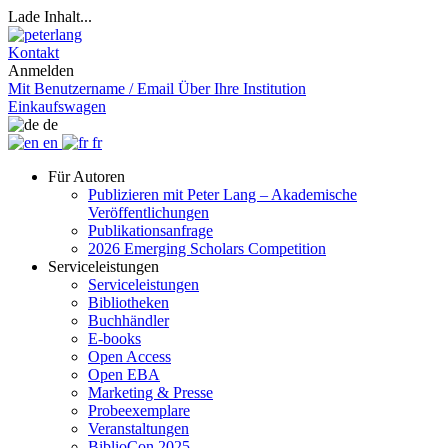
Lade Inhalt...
Kontakt
Anmelden
Mit Benutzername / Email
Über Ihre Institution
Einkaufswagen
de
en
fr
Für Autoren
Publizieren mit Peter Lang – Akademische
Veröffentlichungen
Publikationsanfrage
2026 Emerging Scholars Competition
Serviceleistungen
Serviceleistungen
Bibliotheken
Buchhändler
E-books
Open Access
Open EBA
Marketing & Presse
Probeexemplare
Veranstaltungen
BiblioCon 2025