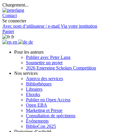
Chargement...
Contact
Se connecter
Avec nom d’utilisateur / e-mail
Via votre institution
Panier
fr
en
de
Pour les auteurs
Publier avec Peter Lang
Soumettre un projet
2026 Emerging Scholars Competition
Nos services
Aperçu des services
Bibliothèques
Libraires
Ebooks
Publier en Open Access
Open EBA
Marketing et Presse
Consultation de spécimens
Événements
BiblioCon 2025
Domaines d’activité