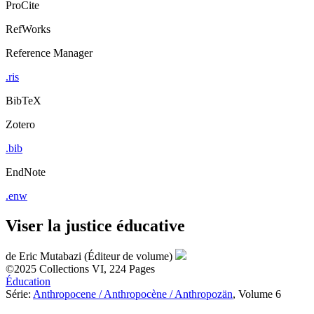
ProCite
RefWorks
Reference Manager
.ris
BibTeX
Zotero
.bib
EndNote
.enw
Viser la justice éducative
de
Eric Mutabazi (Éditeur de volume)
©2025
Collections
VI, 224 Pages
Éducation
Série:
Anthropocene / Anthropocène / Anthropozän
, Volume 6