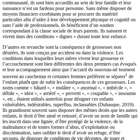
communauté, ils sont bien accueillis au sein de leur famille et leur
naissance n’est un fardeau pour personne. Sans même disposer de
moyens financiers exorbitants pour se procurer du matériel
particulier afin d’aider à leur développement physique et cognitif ou
sans l’aide de professionnels, ils bénéficient d’un soutien
correspondant à la classe sociale de leurs parents. Ils naissent et
vivent dans des conditions « dignes » durant toute leur enfance.
D’autres en revanche sont la conséquence de grossesses non
désirées, ils sont conçus par accident ou dans la violence. Les
conditions dans lesquelles leurs mères vivent leur grossesse et
l’accouchement sont bien différentes des deux premiers cas évoqués
et leur accompagnement ainsi que l’accueil du nouveau-né tournent
1
souvent au cauchemar et certaines femmes préfèrent se séparer
de
l’enfant plutôt que de subir les conséquences de ces grossesses. Les
noms comme « bâtard », « mulâtre », « anormal », « imbécile », «
débile », « idiot », « arriéré », « perverti », « coupable », « insoumis
», etc., étaient utilisés autrefois pour désigner ces enfants
vulnérables, indésirables, superflus, inclassables (Dubasque, 2019).
Ils grandissent souvent sans disposer des mêmes droits que les autres
enfants, le droit d’être aimé et entouré, d’avoir un nom de famille qui
les inscrit dans une lignée, d’être protégé de la violence, de
la
maltraitance et de toutes formes d’abus, d’exploitation ou
discrimination, sans oublier le droit d’avoir un refuge, d’être
secouru, de disposer de conditions de vie décentes, de jouer et