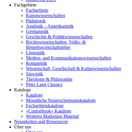
Fachgebiete
Fachgebiete
Kunstwissenschaften
Pädagogik
Anglistik – Amerikanistik
Germanistik
Geschichte & Politikwissenschaften
Rechtswissenschaften, Volks- &
Betriebswirtschaftslehre
Linguistik
Medien- und Kommunikationswissenschaften
Romanistik
Wissenschaft, Gesellschaft & Kulturwissenschaften
Slawistik
Theologie & Philosophie
Peter Lang Classics
Kataloge
Kataloge
Monatliche Neuerscheinungskataloge
Fachgebietskataloge
«Coursebook» Kataloge
Weiteres Marketing Material
Neuigkeiten und Ressourcen
Über uns