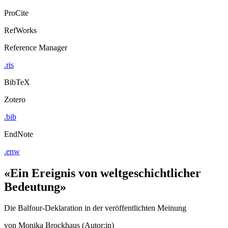
ProCite
RefWorks
Reference Manager
.ris
BibTeX
Zotero
.bib
EndNote
.enw
«Ein Ereignis von weltgeschichtlicher
Bedeutung»
Die Balfour-Deklaration in der veröffentlichten Meinung
von
Monika Brockhaus (Autor:in)