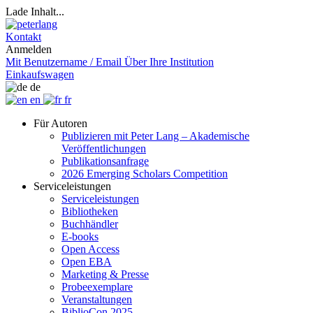
Lade Inhalt...
Kontakt
Anmelden
Mit Benutzername / Email
Über Ihre Institution
Einkaufswagen
de
en
fr
Für Autoren
Publizieren mit Peter Lang – Akademische
Veröffentlichungen
Publikationsanfrage
2026 Emerging Scholars Competition
Serviceleistungen
Serviceleistungen
Bibliotheken
Buchhändler
E-books
Open Access
Open EBA
Marketing & Presse
Probeexemplare
Veranstaltungen
BiblioCon 2025